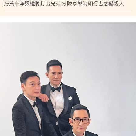
孖黃宗澤張繼聰打出兄弟情 陳家樂剃頭行古惑嚇親人