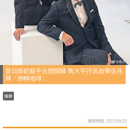
昔日師奶殺手合體開騷 陶大宇孖吳啟華張兆
輝「倒轉地球」
娛樂
發佈時間: 2023/09/15