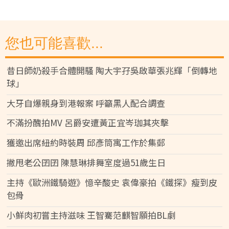
您也可能喜歡...
昔日師奶殺手合體開騷 陶大宇孖吳啟華張兆輝「倒轉地
球」
大牙自爆親身到港報案 呼籲黑人配合調查
不滿扮醜拍MV 呂爵安遭黃正宜岑珈其夾擊
獲邀出席紐約時裝周 邱彥筒寓工作於集郵
撇甩老公囝囝 陳慧琳排舞室度過51歲生日
主持《歐洲鐵騎遊》憶辛酸史 袁偉豪拍《鐵探》瘦到皮
包骨
小鮮肉初嘗主持滋味 王智騫范麒智願拍BL劇