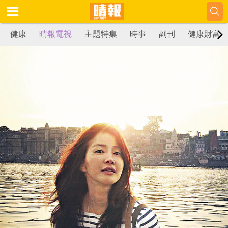
健康
晴報電視
主題特集
時事
副刊
健康財富