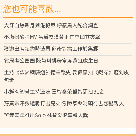
您也可能喜歡...
大牙自爆親身到港報案 呼籲黑人配合調查
不滿扮醜拍MV 呂爵安遭黃正宜岑珈其夾擊
獲邀出席紐約時裝周 邱彥筒寓工作於集郵
撇甩老公囝囝 陳慧琳排舞室度過51歲生日
主持《歐洲鐵騎遊》憶辛酸史 袁偉豪拍《鐵探》瘦到皮
包骨
小鮮肉初嘗主持滋味 王智騫范麒智願拍BL劇
孖黃宗澤張繼聰打出兄弟情 陳家樂剃頭行古惑嚇親人
苦等兩年推出Solo 林智樂恨奪新人獎