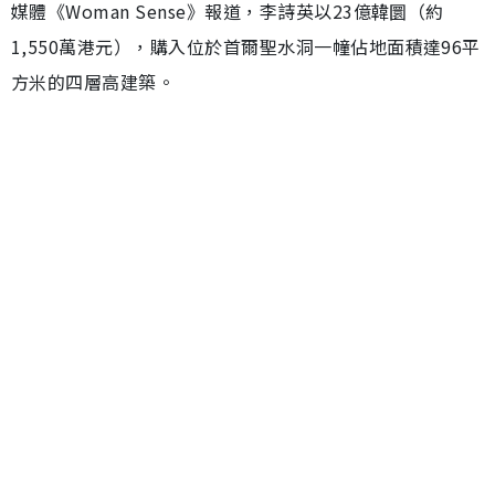
媒體《Woman Sense》報道，李詩英以23億韓圜（約
1,550萬港元），購入位於首爾聖水洞一幢佔地面積達96平
方米的四層高建築。