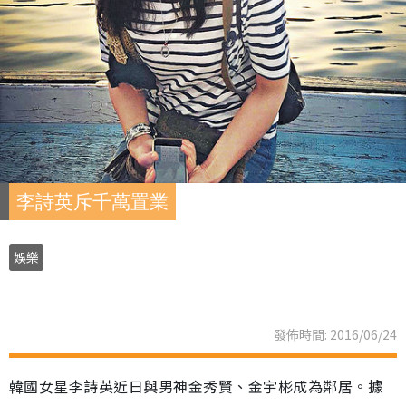
李詩英斥千萬置業
娛樂
發佈時間: 2016/06/24
韓國女星李詩英近日與男神金秀賢、金宇彬成為鄰居。據