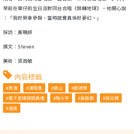
早前在華仔的生日派對同台合唱《倒轉地球》，他開心說
︰「我好榮幸參與，當時感覺真係好夢幻。」
採訪︰黃曉妍
撰文︰Steven
美術︰梁政敏
內容標籤
表演
演唱會
佛山
劉德華
萬千星輝頒獎典禮
陶大宇
吳啟華
張兆輝
演員