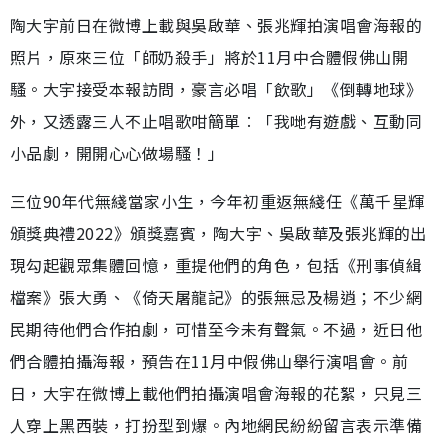
陶大宇前日在微博上載與吳啟華、張兆輝拍演唱會海報的
照片，原來三位「師奶殺手」將於11月中合體假佛山開
騷。大宇接受本報訪問，豪言必唱「飲歌」《倒轉地球》
外，又透露三人不止唱歌咁簡單︰「我哋有遊戲、互動同
小品劇，開開心心做場騷！」
三位90年代無綫當家小生，今年初重返無綫任《萬千星輝
頒獎典禮2022》頒獎嘉賓，陶大宇、吳啟華及張兆輝的出
現勾起觀眾集體回憶，重提他們的角色，包括《刑事偵緝
檔案》張大勇、《倚天屠龍記》的張無忌及楊逍；不少網
民期待他們合作拍劇，可惜至今未有聲氣。不過，近日他
們合體拍攝海報，預告在11月中假佛山舉行演唱會。前
日，大宇在微博上載他們拍攝演唱會海報的花絮，只見三
人穿上黑西裝，打扮型到爆。內地網民紛紛留言表示準備