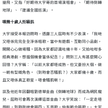
搶飛，又指「好期待大宇哥的首場演唱會」、「期待倒轉
地球」、「建議全國巡演」。
嘆幾十歲人拒騷肌
大宇接受本報訪問時，透露三人屆時有不少表演，「我哋
又唔係完完全全淨係唱歌，當中有遊戲、互動同小品劇，
開開心心做場騷。因為大家都認識咗幾十年，又拍咗咁多
經典港劇，想搵個機會當係紀念！」問到三人有甚麼開心
回憶？大宇稱︰「以前大家都唔成熟，但又要扮大個，做
一啲有型嘅角色。（到時會否騷肌？）大家都幾十歲，而
且又唔係真正歌星，唔會騷肌喇！」
談及他近年因翻唱劉德華金曲《倒轉地球》而成為網民寵
兒，屆時可會再次演繹這首金曲？大宇笑說︰「一定走唔
甩啦，到時我哋會唱四、五首歌，仲有啲合唱歌。」大宇