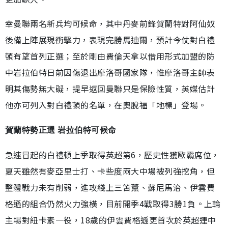
幸曼聯兩名新兵均可候命，其中丹麥前鋒賀蘭特對阿仙奴
後備上陣展現衝擊力，表現完勝馬迪爾，預計今仗對白禮
頓有望首列正選；至於剛由費倫天拿以借用形式加盟的防
中岩拉伯特日前因傷退出摩洛哥國家隊，惟摩洛哥主帥表
明其傷勢無大礙，提早返回曼聯只是保險性質，英媒估計
他亦可列入對白禮頓的名單，在奧脫福「地標」登場。
賀蘭特勢正選 岩拉伯特可候命
急速冒起的白禮頓上季取得英超第6，歷史性獲歐霸席位，
夏天雖然有麥亞里士打、卡些度兩大中場被列強挖角，但
整體戰力未有削弱，進攻綫上三笘薰、蘇尼馬治、伊雲費
格遜的組合仍然火力強橫，目前開季4戰取得3勝1負。上輪
主場對紐卡素一役，18歲的伊雲費格遜更首次於英超連中