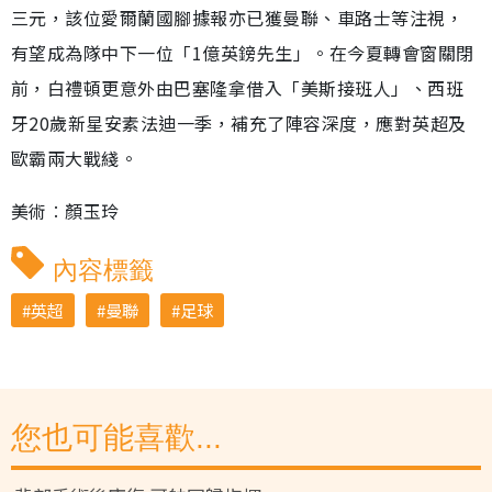
三元，該位愛爾蘭國腳據報亦已獲曼聯、車路士等注視，
有望成為隊中下一位「1億英鎊先生」。在今夏轉會窗關閉
前，白禮頓更意外由巴塞隆拿借入「美斯接班人」、西班
牙20歲新星安素法迪一季，補充了陣容深度，應對英超及
歐霸兩大戰綫。
美術︰顏玉玲
內容標籤
英超
曼聯
足球
您也可能喜歡...