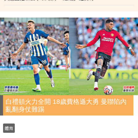
白禮頓火力全開 18歲費格遜大勇 曼聯陷內
亂翻身仗難踢
體育