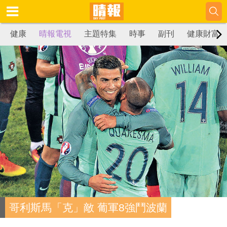
健康
晴報電視
主題特集
時事
副刊
健康財富
哥利斯馬「克」敵 葡軍8強鬥波蘭