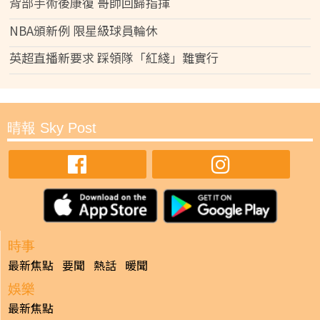
背部手術後康復 哥帥回歸指揮
NBA頒新例 限星級球員輪休
英超直播新要求 踩領隊「紅綫」難實行
晴報 Sky Post
時事
最新焦點
要聞
熱話
暖聞
娛樂
最新焦點