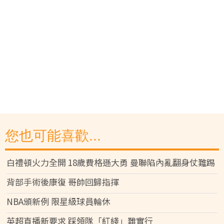
您也可能喜歡...
白禮頓火力全開 18歲費格遜大勇 曼聯陷內亂翻身仗難踢
背部手術後康復 哥帥回歸指揮
NBA頒新例 限星級球員輪休
英超直播新要求 踩領隊「紅綫」難實行