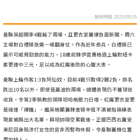
發佈時間: 2023/09/15
曼聯英超開季4戰輸了兩場，且更衣室屢爆負面新聞，周六
主場對白禮頓急需一場翻身仗。作為近年奇兵，白禮頓已
展示可威脅勁旅的能力，18歲前鋒伊雲費格遜上輪對紐卡
素更連中三元，足以成為紅魔後防的心腹大患。
曼聯上輪作客1:3負阿仙奴，目前4戰只取得2勝2負，排名
跌出10名以外，即使是贏波的兩場，總體表現仍不獲球迷
收貨，令第2季執教的領隊坦哈格壓力日增。紅魔更衣室更
是接連「爆鑊」，繼英格蘭翼鋒查頓辛祖不滿被指操練表
現差被踢出大名單，與坦帥隔空罵戰後，正選巴西右翼安
東尼因身陷涉打女性的官非而暫時休假，令曼聯翼鋒位置
更加缺人。