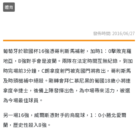
體育
發佈時間: 2016/06/27
葡萄牙於歐國杯16強憑哥利斯馬補射，加時1︰0擊敗克羅
地亞，8強對手會是波蘭。兩隊在法定時間互無紀錄，到加
時完場前3分鐘，C朗拿度射門被克國門將救出，哥利斯馬
及時頭槌補中絕殺。剛轉會拜仁慕尼黑的葡國18歲小將連
拿度辛捷士，後備上陣發揮出色，為中場帶來活力，被選
為今場最佳球員。
另一場16強，威爾斯憑對手的烏龍球，1︰0小勝北愛爾
蘭，歷史性殺入8強。