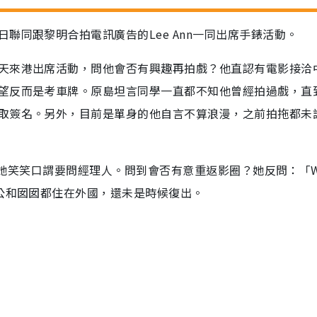
聯同跟黎明合拍電訊廣告的Lee Ann一同出席手錶活動。
天來港出席活動，問他會否有興趣再拍戲？他直認有電影接洽
望反而是考車牌。原島坦言同學一直都不知他曾經拍過戲，直
取簽名。另外，目前是單身的他自言不算浪漫，之前拍拖都未
金，她笑笑口謂要問經理人。問到會否有意重返影圈？她反問：「W
老公和囡囡都住在外國，還未是時候復出。