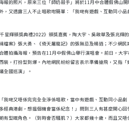
海報的照片，原來三位「師奶殺手」將於11月中合體假佛山開
外，又透露三人不止唱歌咁簡單︰「我哋有遊戲、互動同小品
千星輝頒獎典禮2022》頒獎嘉賓，陶大宇、吳啟華及張兆輝
緝檔案》張大勇、《倚天屠龍記》的張無忌及楊逍；不少網民
合體拍攝海報，預告在11月中假佛山舉行演唱會。前日，大宇
西裝，打扮型到爆。內地網民紛紛留言表示準備搶飛，又指「
議全國巡演」。
「我哋又唔係完完全全淨係唱歌，當中有遊戲、互動同小品劇
多經典港劇，想搵個機會當係紀念！」問到三人有甚麼開心回
啲有型嘅角色。（到時會否騷肌？）大家都幾十歲，而且又唔