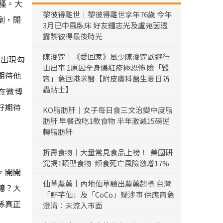
騷。大
黎彼得離世｜黎彼得離世享年76歲 今年
劇，開
3月已中風臥床 好友鍾志光及盧宛茵透
露黎彼得最後時光
陳浚霆｜《愛回家》風少陳浚霆歐遊行
的出現勾
山出事 1原因全身爆紅疹極恐怖 險「毀
期待他
容」急回港求醫【附皮膚科醫生夏日防
蟲貼士】
在微博
好期待
KO脂肪肝｜女子每日食三文治變中度脂
肪肝 早餐改吃1款食物 半年激減15磅逆
轉脂肪肝
折壽食物｜大量常見食品上榜！ 美國研
究揭1類型食物 頻食死亡風險激增17%
，開開
仙草農藥丨內地仙草驗出農藥超標 台灣
憶？大
「鮮芋仙」及「CoCo」疑涉事 供應商急
係真正
澄清：未流入市面