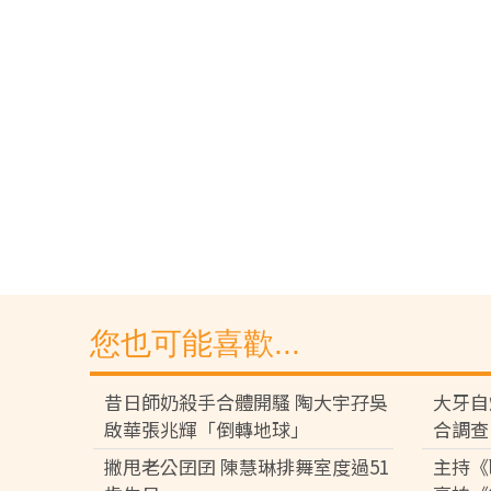
您也可能喜歡...
昔日師奶殺手合體開騷 陶大宇孖吳
大牙自
啟華張兆輝「倒轉地球」
合調查
撇甩老公囝囝 陳慧琳排舞室度過51
主持《