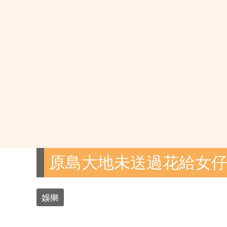
原島大地未送過花給女
娛樂