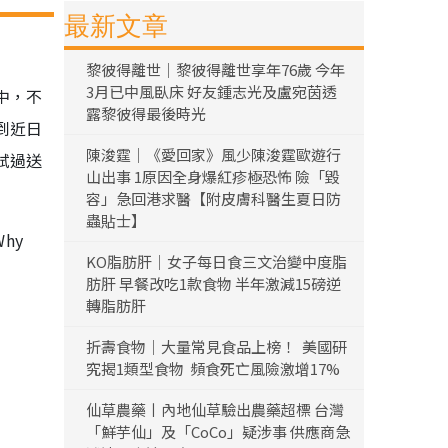
最新文章
黎彼得離世｜黎彼得離世享年76歲 今年
3月已中風臥床 好友鍾志光及盧宛茵透
中，不
露黎彼得最後時光
到近日
陳浚霆｜《愛回家》風少陳浚霆歐遊行
試過送
山出事 1原因全身爆紅疹極恐怖 險「毀
容」急回港求醫【附皮膚科醫生夏日防
蟲貼士】
hy
KO脂肪肝｜女子每日食三文治變中度脂
肪肝 早餐改吃1款食物 半年激減15磅逆
轉脂肪肝
折壽食物｜大量常見食品上榜！ 美國研
究揭1類型食物 頻食死亡風險激增17%
仙草農藥丨內地仙草驗出農藥超標 台灣
「鮮芋仙」及「CoCo」疑涉事 供應商急