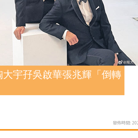
陶大宇孖吳啟華張兆輝「倒轉
發佈時間: 202