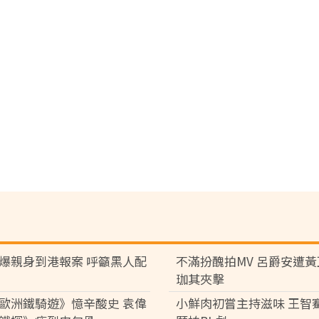
爆親身到港報案 呼籲黑人配
不滿扮醜拍MV 呂爵安遭
珈其夾擊
歐洲鐵騎遊》憶辛酸史 袁偉
小鮮肉初嘗主持滋味 王智