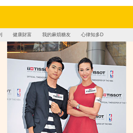
刊
健康財富
我的麻煩糖友
心律知多D