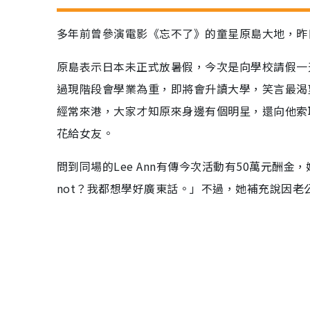
多年前曾參演電影《忘不了》的童星原島大地，昨日
原島表示日本未正式放暑假，今次是向學校請假一
過現階段會學業為重，即將會升讀大學，笑言最渴
經常來港，大家才知原來身邊有個明星，還向他索
花給女友。
問到同場的Lee Ann有傳今次活動有50萬元酬
not？我都想學好廣東話。」不過，她補充說因