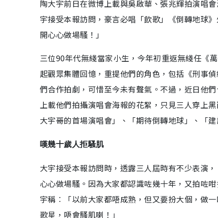
陶大宇前日在微博上載與吳啟華、張兆輝拍演唱會
宇接受本報訪問，豪言必唱「飲歌」《倒轉地球》
開心心做場騷！」
三位90年代無綫當家小生，今年初重返無綫任《萬
起觀眾集體回憶，重提他們的角色，包括《刑事偵
們合作拍劇，可惜至今未有聲氣。不過，近日他們
上載他們拍攝演唱會海報的花絮，只見三人穿上黑
大宇哥的首場演唱會」、「期待倒轉地球」、「建
嘆幾十歲人拒騷肌
大宇接受本報訪問時，透露三人屆時有不少表演，
心心做場騷。因為大家都認識咗幾十年，又拍咗咁
宇稱︰「以前大家都唔成熟，但又要扮大個，做一
歌星，唔會騷肌喇！」