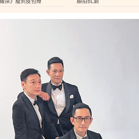
鐵探》瘦到皮包骨
願拍BL劇