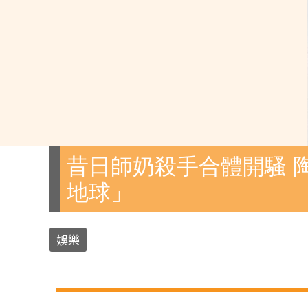
昔日師奶殺手合體開騷 
地球」
娛樂