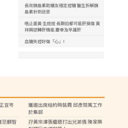
長效胰島素助糖友穩定控糖 醫生拆解胰
島素針劑迷思
唔止面黃 生痘痘 長期攰都可能肝損傷 黃
祥興逆轉肝機能 慶幸及早護肝
血糖失控好傷「心」!
黃正宜岑
獲邀出席紐約時裝周 邱彥筒寓工作
於集郵
騫范麒智
孖黃宗澤張繼聰打出兄弟情 陳家樂