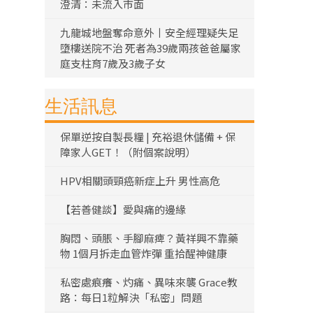
澄清：未流入市面
九龍城地盤奪命意外丨安全經理疑失足
墮樓送院不治 死者為39歲兩孩爸爸屬家
庭支柱育7歲及3歲子女
生活訊息
保單逆按自製長糧 | 充裕退休儲備 + 保
障家人GET！（附個案說明）
HPV相關頭頸癌新症上升 男性高危
【若善健談】愛與痛的邊緣
胸悶、頭脹、手腳麻痺？黃祥興不靠藥
物 1個月拆走血管炸彈 重拾醒神健康
私密處痕癢、灼痛、異味來襲 Grace教
路：每日1粒解決「私密」問題