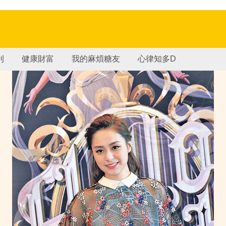
刊
健康財富
我的麻煩糖友
心律知多D