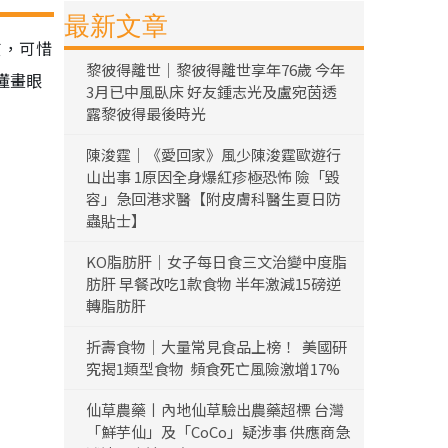
最新文章
質，可惜
黎彼得離世｜黎彼得離世享年76歲 今年
懂畫眼
3月已中風臥床 好友鍾志光及盧宛茵透
露黎彼得最後時光
陳浚霆｜《愛回家》風少陳浚霆歐遊行
山出事 1原因全身爆紅疹極恐怖 險「毀
容」急回港求醫【附皮膚科醫生夏日防
蟲貼士】
KO脂肪肝｜女子每日食三文治變中度脂
肪肝 早餐改吃1款食物 半年激減15磅逆
轉脂肪肝
折壽食物｜大量常見食品上榜！ 美國研
究揭1類型食物 頻食死亡風險激增17%
仙草農藥丨內地仙草驗出農藥超標 台灣
「鮮芋仙」及「CoCo」疑涉事 供應商急