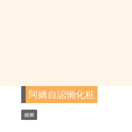
阿嬌自認懶化粧
娛樂