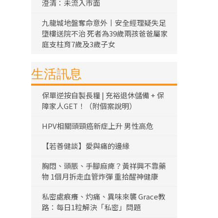
澄清：未流入市面
九龍城地盤奪命意外丨安全經理疑失足
墮樓送院不治 死者為39歲兩孩爸爸屬家
庭支柱育7歲及3歲子女
生活訊息
保單逆按自製長糧 | 充裕退休儲備 + 保
障家人GET！（附個案說明）
HPV相關頭頸癌新症上升 男性高危
【若善健談】愛與痛的邊緣
胸悶、頭脹、手腳麻痺？黃祥興不靠藥
物 1個月拆走血管炸彈 重拾醒神健康
私密處痕癢、灼痛、異味來襲 Grace教
路：每日1粒解決「私密」問題