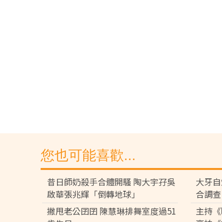
您也可能喜歡...
昔日師奶殺手合體開騷 陶大宇孖吳
大牙自
啟華張兆輝「倒轉地球」
合調查
撇甩老公囝囝 陳慧琳排舞室度過51
主持《