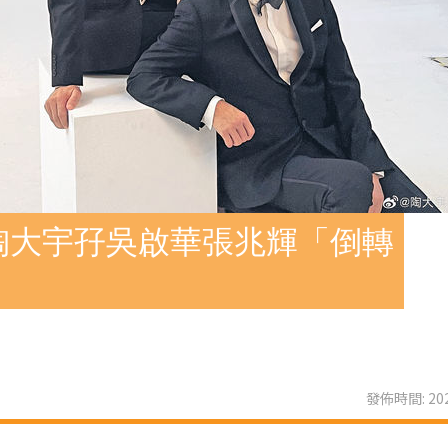
陶大宇孖吳啟華張兆輝「倒轉
發佈時間: 202