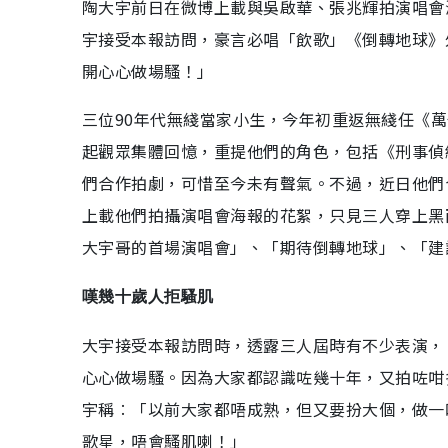
陶大宇前日在微博上載與吳啟華、張兆輝拍演唱會
宇接受本報訪問，豪言必唱「飲歌」《倒轉地球》
開心心做場騷！」
三位90年代無綫當家小生，今年初重返無綫任《萬
起觀眾集體回憶，重提他們的角色，包括《刑事偵
們合作拍劇，可惜至今未有聲氣。不過，近日他們
上載他們拍攝演唱會海報的花絮，只見三人穿上黑
大宇哥的首場演唱會」、「期待倒轉地球」、「建
嘆幾十歲人拒騷肌
大宇接受本報訪問時，透露三人屆時有不少表演，
心心做場騷。因為大家都認識咗幾十年，又拍咗咁
宇稱︰「以前大家都唔成熟，但又要扮大個，做一
歌星，唔會騷肌喇！」