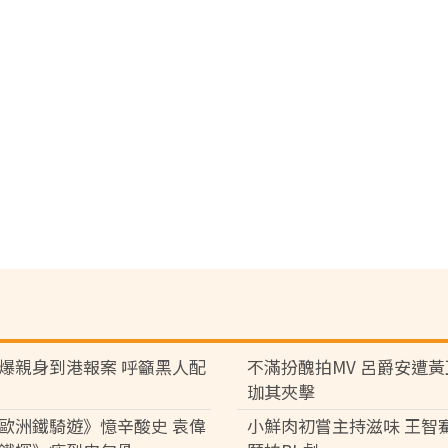
爆親身到港報案 呼籲黑人配
不滿扮醜拍MV 呂爵安遭
珈其夾擊
歐洲鐵騎遊》憶辛酸史 袁偉
小鮮肉初嘗主持滋味 王智