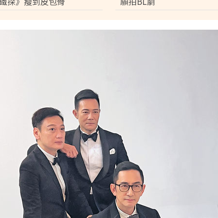
鐵探》瘦到皮包骨
願拍BL劇