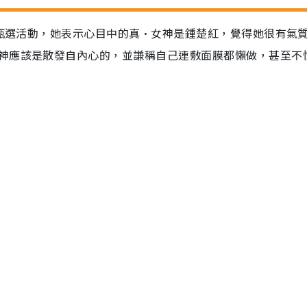
區甄選活動，她表示心目中的真•女神是鍾楚紅，覺得她很有氣
神應該是散發自內心的，並謙稱自己連敷面膜都懶做，甚至不