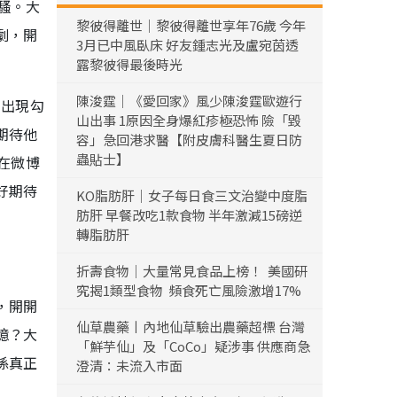
騷。大
黎彼得離世｜黎彼得離世享年76歲 今年
劇，開
3月已中風臥床 好友鍾志光及盧宛茵透
露黎彼得最後時光
陳浚霆｜《愛回家》風少陳浚霆歐遊行
的出現勾
山出事 1原因全身爆紅疹極恐怖 險「毀
期待他
容」急回港求醫【附皮膚科醫生夏日防
蟲貼士】
在微博
好期待
KO脂肪肝｜女子每日食三文治變中度脂
肪肝 早餐改吃1款食物 半年激減15磅逆
轉脂肪肝
折壽食物｜大量常見食品上榜！ 美國研
究揭1類型食物 頻食死亡風險激增17%
，開開
仙草農藥丨內地仙草驗出農藥超標 台灣
憶？大
「鮮芋仙」及「CoCo」疑涉事 供應商急
係真正
澄清：未流入市面