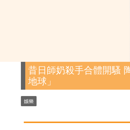
昔日師奶殺手合體開騷 
地球」
娛樂