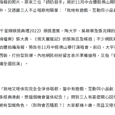
海報的照片，原來三位「師奶殺手」將於11月中合體假佛山開
外，又透露三人不止唱歌咁簡單︰「我哋有遊戲、互動同小品
千星輝頒獎典禮2022》頒獎嘉賓，陶大宇、吳啟華及張兆輝
緝檔案》張大勇、《倚天屠龍記》的張無忌及楊逍；不少網民
合體拍攝海報，預告在11月中假佛山舉行演唱會。前日，大宇
西裝，打扮型到爆。內地網民紛紛留言表示準備搶飛，又指「
議全國巡演」。
「我哋又唔係完完全全淨係唱歌，當中有遊戲、互動同小品劇
多經典港劇，想搵個機會當係紀念！」問到三人有甚麼開心回
啲有型嘅角色。（到時會否騷肌？）大家都幾十歲，而且又唔