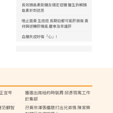
長效胰島素助糖友穩定控糖 醫生拆解胰
島素針劑迷思
唔止面黃 生痘痘 長期攰都可能肝損傷 黃
祥興逆轉肝機能 慶幸及早護肝
血糖失控好傷「心」!
黃正宜岑
獲邀出席紐約時裝周 邱彥筒寓工作
於集郵
騫范麒智
孖黃宗澤張繼聰打出兄弟情 陳家樂