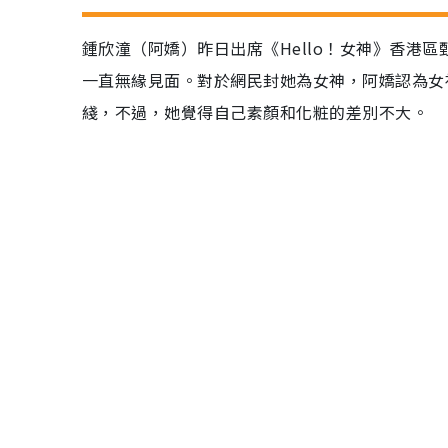
鍾欣潼（阿嬌）昨日出席《Hello！女神》香港
一直無緣見面。對於網民封她為女神，阿嬌認為女
綫，不過，她覺得自己素顏和化粧的差別不大。