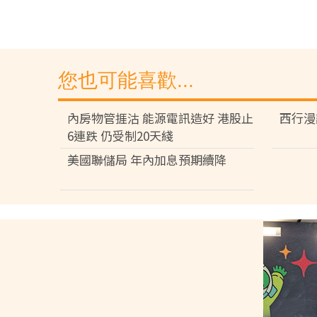
您也可能喜歡...
內房物管捱沽 能源電訊造好 港股止
西行漫
6連跌 仍受制20天綫
美國聯儲局 年內加息預期續降