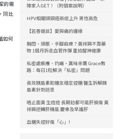
清潔的需
障家人GET！（附個案說明）
，同比
HPV相關頭頸癌新症上升 男性高危
【若善健談】愛與痛的邊緣
值如何
胸悶、頭脹、手腳麻痺？黃祥興不靠藥
物 1個月拆走血管炸彈 重拾醒神健康
私密處痕癢、灼痛、異味來襲 Grace教
路：每日1粒解決「私密」問題
長效胰島素助糖友穩定控糖 醫生拆解胰
島素針劑迷思
唔止面黃 生痘痘 長期攰都可能肝損傷 黃
祥興逆轉肝機能 慶幸及早護肝
血糖失控好傷「心」!