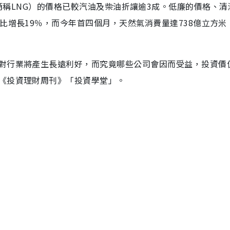
l Gas，簡稱LNG）的價格已較汽油及柴油折讓逾3成。低廉的價格、
比增長19％，而今年首四個月，天然氣消費量達738億立方米
對行業將產生長遠利好，而究竟哪些公司會因而受益，投資價
《投資理財周刊》「投資學堂」。