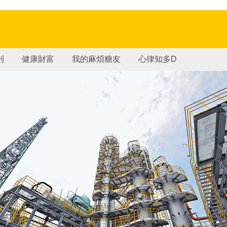
刊
健康財富
我的麻煩糖友
心律知多D