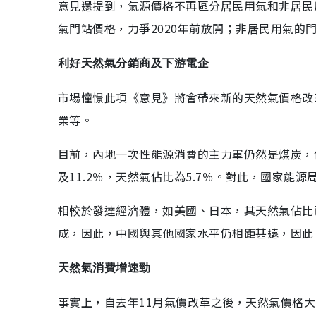
意見還提到，氣源價格不再區分居民用氣和非居民
氣門站價格，力爭2020年前放開；非居民用氣的門
利好天然氣分銷商及下游電企
市場憧憬此項《意見》將會帶來新的天然氣價格改
業等。
目前，內地一次性能源消費的主力軍仍然是煤炭，佔
及11.2％，天然氣佔比為5.7％。對此，國家能源
相較於發達經濟體，如美國、日本，其天然氣佔比
成，因此，中國與其他國家水平仍相距甚遠，因此
天然氣消費增速勁
事實上，自去年11月氣價改革之後，天然氣價格大幅下調，