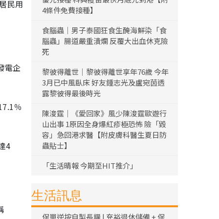
順居民用
4條件免費接種】
食腦蟲｜男子泰國狂食生醃海鮮染「食
腦蟲」腸道嚴重潰爛 反覆大出血休克險
死
發電企
黎彼得離世｜黎彼得離世享年76歲 今年
3月已中風臥床 好友鍾志光及盧宛茵透
露黎彼得最後時光
.1％
陳浚霆｜《愛回家》風少陳浚霆歐遊行
山出事 1原因全身爆紅疹極恐怖 險「毀
容」急回港求醫【附皮膚科醫生夏日防
達4
蟲貼士】
「生活晴報 今期至HIT推介」
生活訊息
稱
保單逆按自製長糧 | 充裕退休儲備 + 保