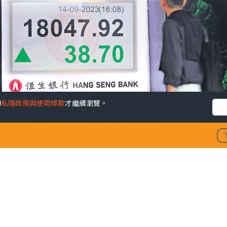
的
私隱政策與使用條款
才繼續瀏覽。
好 港股止6連跌 仍受制20
發佈時間: 202