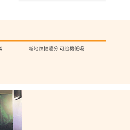
業
新地跌幅過分 可趁機低吸