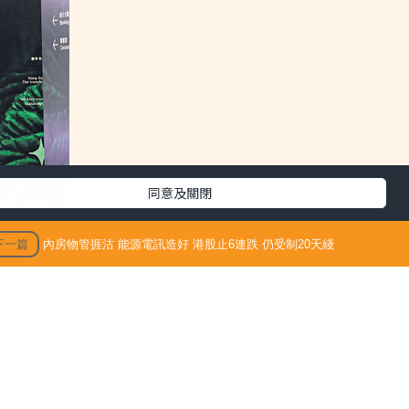
同意及關閉
下一篇
內房物管捱沽 能源電訊造好 港股止6連跌 仍受制20天綫
3/09/15