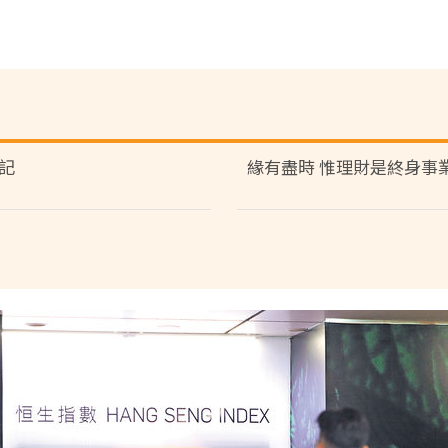
記
緣有盡時 惟理財是終身事