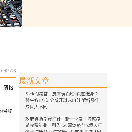
6/06/28
最新文章
，價格
Sick問識答｜皮膚現白斑=真菌纏身？
醫生教1方法分辨汗斑vs白蝕 解析發作
成因大不同
的最終
政府資助免費打針｜新一季度「流感疫
苗接種計劃」引入130萬劑疫苗 8類人可
優先接種 科興疫苗最快月底先到港【附