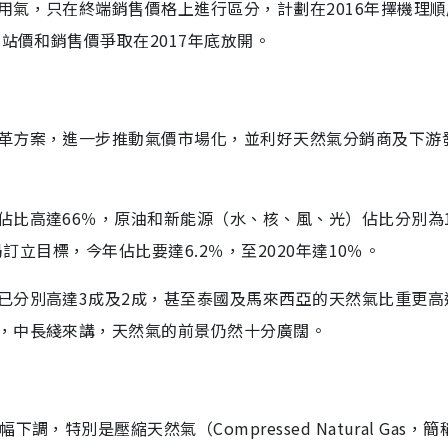
用氣，只在終端銷售價格上進行區分，計劃在2016年擇機理
站價和銷售價爭取在2017年底放開。
革方案，進一步推動氣價市場化，並利好天然氣分銷商及下游
比高達66％，原油和新能源（水、核、風、光）佔比分別為17
局訂立目標，今年佔比要達6.2％，至2020年達10％。
已分別高達3成及2成，甚至泰國及馬來西亞的天然氣比重更高
，中長綫來講，天然氣的前景仍然十分廣闊。
特別是壓縮天然氣（Compressed Natural Gas，簡