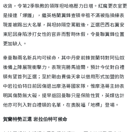
收貨，令第2季執教的領隊坦哈格壓力日增。紅魔更衣室更
是接連「爆鑊」，繼英格蘭翼鋒查頓辛祖不滿被指操練表
現差被踢出大名單，與坦帥隔空罵戰後，正選巴西右翼安
東尼因身陷涉打女性的官非而暫時休假，令曼聯翼鋒位置
更加缺人。
幸曼聯兩名新兵均可候命，其中丹麥前鋒賀蘭特對阿仙奴
後備上陣展現衝擊力，表現完勝馬迪爾，預計今仗對白禮
頓有望首列正選；至於剛由費倫天拿以借用形式加盟的防
中岩拉伯特日前因傷退出摩洛哥國家隊，惟摩洛哥主帥表
明其傷勢無大礙，提早返回曼聯只是保險性質，英媒估計
他亦可列入對白禮頓的名單，在奧脫福「地標」登場。
賀蘭特勢正選 岩拉伯特可候命