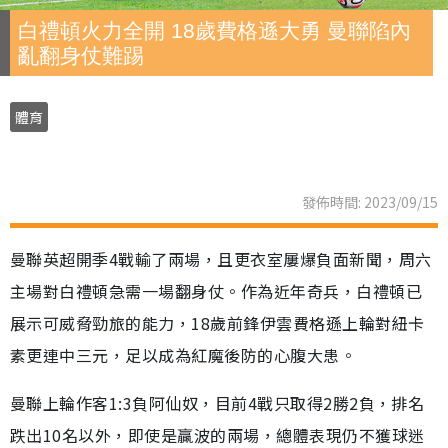
白禮頓火力全開 18歲費格遜大勇 曼聯陷內
亂翻身仗難踢
體育
發佈時間: 2023/09/15
曼聯英超開季4戰輸了兩場，且更衣室屢爆負面新聞，周六
主場對白禮頓急需一場翻身仗。作為近年奇兵，白禮頓已
展示可威脅勁旅的能力，18歲前鋒伊雲費格遜上輪對紐卡
素更連中三元，足以成為紅魔後防的心腹大患。
曼聯上輪作客1:3負阿仙奴，目前4戰只取得2勝2負，排名
跌出10名以外，即使是贏波的兩場，總體表現仍不獲球迷