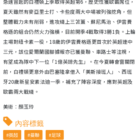
急速冒起的白禮頓上季取得英超第6，歷史性獲歐霸席位，
夏天雖然有麥亞里士打、卡些度兩大中場被列強挖角，但
整體戰力未有削弱，進攻綫上三笘薰、蘇尼馬治、伊雲費
格遜的組合仍然火力強橫，目前開季4戰取得3勝1負。上輪
主場對紐卡素一役，18歲的伊雲費格遜更首次於英超連中
三元，該位愛爾蘭國腳據報亦已獲曼聯、車路士等注視，
有望成為隊中下一位「1億英鎊先生」。在今夏轉會窗關閉
前，白禮頓更意外由巴塞隆拿借入「美斯接班人」、西班
牙20歲新星安素法迪一季，補充了陣容深度，應對英超及
歐霸兩大戰綫。
美術︰顏玉玲
內容標籤
英超
曼聯
足球