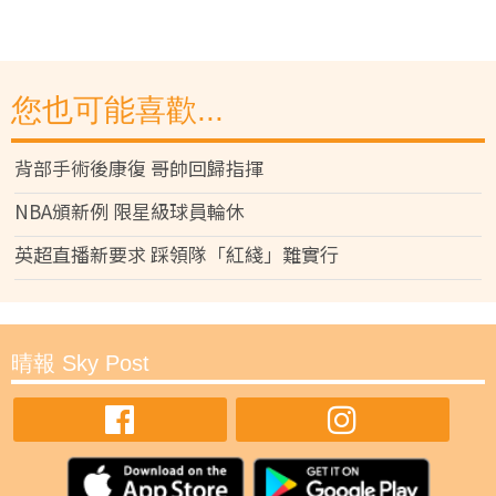
您也可能喜歡...
背部手術後康復 哥帥回歸指揮
NBA頒新例 限星級球員輪休
英超直播新要求 踩領隊「紅綫」難實行
晴報 Sky Post