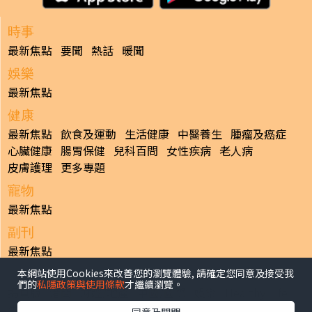
時事
最新焦點
要聞
熱話
暖聞
娛樂
最新焦點
健康
最新焦點
飲食及運動
生活健康
中醫養生
腫瘤及癌症
心臟健康
腸胃保健
兒科百問
女性疾病
老人病
皮膚護理
更多專題
寵物
最新焦點
副刊
最新焦點
本網站使用Cookies來改善您的瀏覽體驗, 請確定您同意及接受我
日報
們的
私隱政策與使用條款
才繼續瀏覽。
揭頁版
港聞
財經/地產
中國/國際
娛樂
Healthy Life
生活副刊
親子/教育
體育
專題/人物
昔日晴報