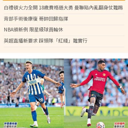
白禮頓火力全開 18歲費格遜大勇 曼聯陷內亂翻身仗難踢
背部手術後康復 哥帥回歸指揮
NBA頒新例 限星級球員輪休
英超直播新要求 踩領隊「紅綫」難實行