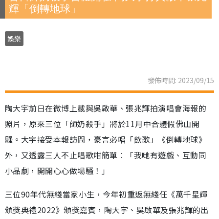
輝「倒轉地球」
娛樂
發佈時間: 2023/09/15
陶大宇前日在微博上載與吳啟華、張兆輝拍演唱會海報的
照片，原來三位「師奶殺手」將於11月中合體假佛山開
騷。大宇接受本報訪問，豪言必唱「飲歌」《倒轉地球》
外，又透露三人不止唱歌咁簡單︰「我哋有遊戲、互動同
小品劇，開開心心做場騷！」
三位90年代無綫當家小生，今年初重返無綫任《萬千星輝
頒獎典禮2022》頒獎嘉賓，陶大宇、吳啟華及張兆輝的出