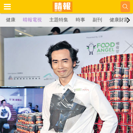
健康
晴報電視
主題特集
時事
副刊
健康財富