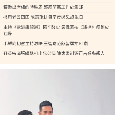
獲邀出席紐約時裝周 邱彥筒寓工作於集郵
撇甩老公囝囝 陳慧琳排舞室度過51歲生日
主持《歐洲鐵騎遊》憶辛酸史 袁偉豪拍《鐵探》瘦到皮
包骨
小鮮肉初嘗主持滋味 王智騫范麒智願拍BL劇
孖黃宗澤張繼聰打出兄弟情 陳家樂剃頭行古惑嚇親人