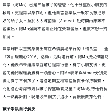
陳豪（阿Mo）已是三位孩子的爸爸，他十分重視小朋友的
教育，更經常以身作則，但他自言會學似一般家長想把最
好的給子女。至於太太陳茵媺（Aimee）短時間內應該不
會復出，阿Mo強調不會阻止她在熒幕發展，但就不想一齊
拍劇。
陳豪昨日以嘉賓身份出席在希慎廣場舉行的「惜食堂——全
『誠』罐膳心2016」活動，活動進行前，阿Mo接受媒體訪
問，他表示未組織家庭前也經常行善，有了小朋友後，更
會向他們灌輸要擁有一顆善心。阿Mo表示與Aimee分別先
後助養了三個孩子，還會定期互相寄信及賀卡保持聯繫，
問他會否考慮帶幾個孩子探望助養兒童？阿Mo說待他們長
大一點再計劃，現階段三個孩子還小，要慢慢教育他們。
孩子爭執自行解決