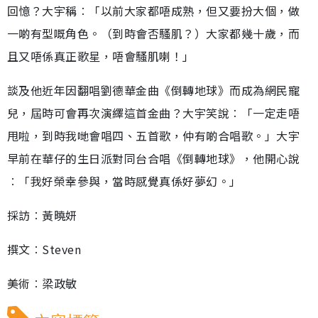
回憶？大宇稱︰「以前大家都唔成熟，但又要扮大個，做
一啲有型嘅角色。（到時會否騷肌？）大家都幾十歲，而
且又唔係真正歌星，唔會騷肌喇！」
談及他近年因翻唱劉德華金曲《倒轉地球》而成為網民寵
兒，屆時可會再次演繹這首金曲？大宇笑說︰「一定走唔
甩啦，到時我哋會唱四、五首歌，仲有啲合唱歌。」大宇
早前在華仔的生日派對同台合唱《倒轉地球》，他開心說
︰「我好榮幸參與，當時感覺真係好夢幻。」
採訪︰黃曉妍
撰文︰Steven
美術︰梁政敏