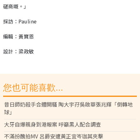
磋商嘅。」
採訪：Pauline
編輯：黃寶恩
設計：梁政敏
您也可能喜歡...
昔日師奶殺手合體開騷 陶大宇孖吳啟華張兆輝「倒轉地
球」
大牙自爆親身到港報案 呼籲黑人配合調查
不滿扮醜拍MV 呂爵安遭黃正宜岑珈其夾擊