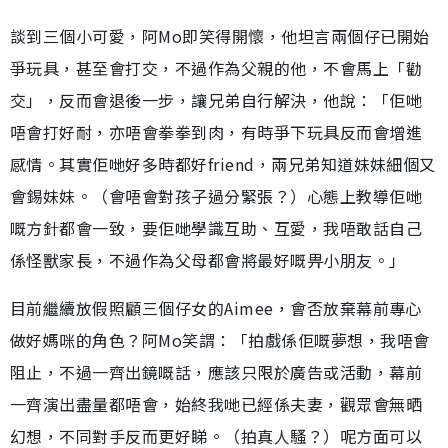
談到三個小可愛，阿Mo即笑得開懷，他坦言兩個仔已開始
爭玩具，甚至會打交，不過作為父親的他，不會馬上「勸
交」，反而會退後一步，讓兄弟自行解決，他說：「佢哋
唔會打好耐，亦唔會拳拳到肉，有時爭下玩具反而會增進
感情。其實佢哋好多時都好friend，兩兄弟知道妹妹細個又
會錫妹妹。（會唔會對孩子過分緊張？）心態上教導佢哋
嘅方針都會一致，要佢哋學識互助、互愛，我唔敢話自己
係怪獸家長，不過作為父母都會將最好嘅畀小朋友。」
目前繼續放假照顧三個仔女的Aimee，會否放棄幕前專心
做好媽咪的角色？阿Mo笑謂：「拍戲係佢嘅夢想，我唔會
阻止，不過一齊出鏡嘅話，應該只限於廣告或活動，幕前
一齊演出盡量都唔會，始終我哋已經係夫妻，觀眾會無晒
幻想，不同對手反而更好睇。（拍真人騷？）呢方面可以