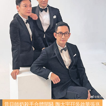
昔日師奶殺手合體開騷 陶大宇孖吳啟華張兆