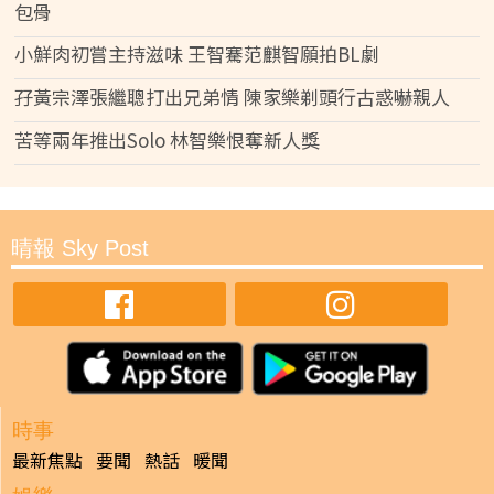
包骨
小鮮肉初嘗主持滋味 王智騫范麒智願拍BL劇
孖黃宗澤張繼聰打出兄弟情 陳家樂剃頭行古惑嚇親人
苦等兩年推出Solo 林智樂恨奪新人獎
晴報 Sky Post
時事
最新焦點
要聞
熱話
暖聞