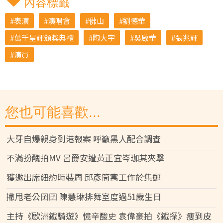
內容標籤
表演
演唱會
佛山
劉德華
萬千星輝頒獎典禮
陶大宇
吳啟華
張兆輝
演員
您也可能喜歡...
大牙自爆親身到港報案 呼籲黑人配合調查
不滿扮醜拍MV 呂爵安遭黃正宜岑珈其夾擊
獲邀出席紐約時裝周 邱彥筒寓工作於集郵
撇甩老公囝囝 陳慧琳排舞室度過51歲生日
主持《歐洲鐵騎遊》憶辛酸史 袁偉豪拍《鐵探》瘦到皮