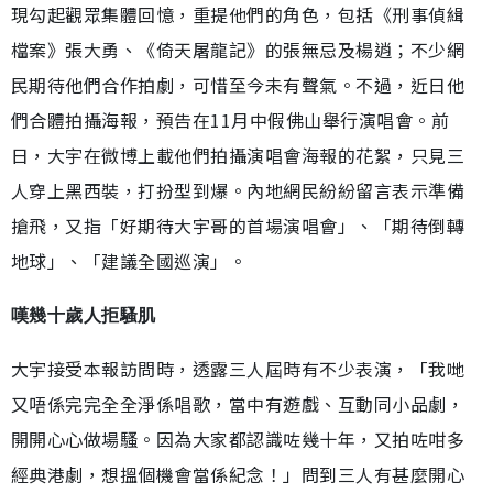
現勾起觀眾集體回憶，重提他們的角色，包括《刑事偵緝
檔案》張大勇、《倚天屠龍記》的張無忌及楊逍；不少網
民期待他們合作拍劇，可惜至今未有聲氣。不過，近日他
們合體拍攝海報，預告在11月中假佛山舉行演唱會。前
日，大宇在微博上載他們拍攝演唱會海報的花絮，只見三
人穿上黑西裝，打扮型到爆。內地網民紛紛留言表示準備
搶飛，又指「好期待大宇哥的首場演唱會」、「期待倒轉
地球」、「建議全國巡演」。
嘆幾十歲人拒騷肌
大宇接受本報訪問時，透露三人屆時有不少表演，「我哋
又唔係完完全全淨係唱歌，當中有遊戲、互動同小品劇，
開開心心做場騷。因為大家都認識咗幾十年，又拍咗咁多
經典港劇，想搵個機會當係紀念！」問到三人有甚麼開心