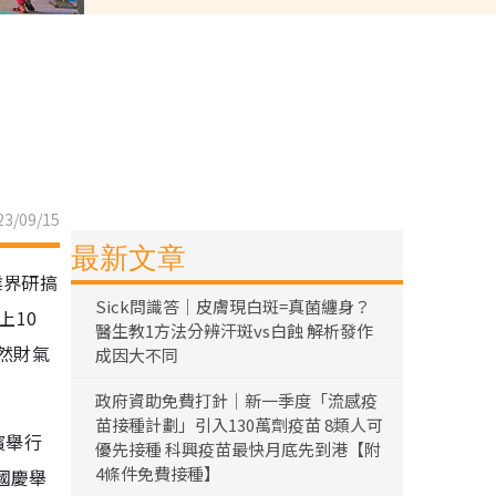
3/09/15
最新文章
業界研搞
Sick問識答｜皮膚現白斑=真菌纏身？
上10
醫生教1方法分辨汗斑vs白蝕 解析發作
然財氣
成因大不同
政府資助免費打針｜新一季度「流感疫
苗接種計劃」引入130萬劑疫苗 8類人可
濱舉行
優先接種 科興疫苗最快月底先到港【附
4條件免費接種】
國慶舉