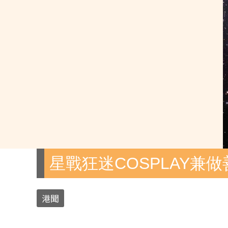
星戰狂迷COSPLAY兼做
港聞