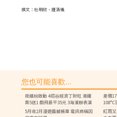
撰文：杜明欣、鍾清儀
您也可能喜歡...
夜繽紛啟動 4招谷經濟丁財旺 港鐵
差價1
票5送1 戲飛最平35元 3海濱辦表演
108
差逾百
5月收2月漫遊震撼帳單 電訊商稱因
紅雨又