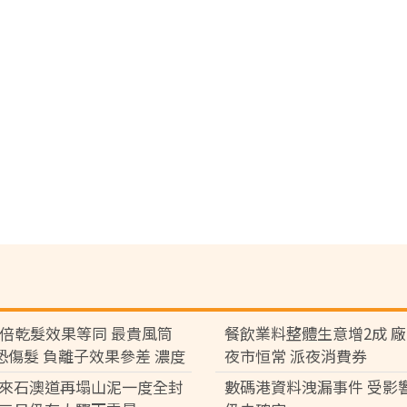
7倍乾髮效果等同 最貴風筒
餐飲業料整體生意增2成 
°C恐傷髮 負離子效果參差 濃度
夜市恒常 派夜消費券
倍
來石澳道再塌山泥一度全封
數碼港資料洩漏事件 受影