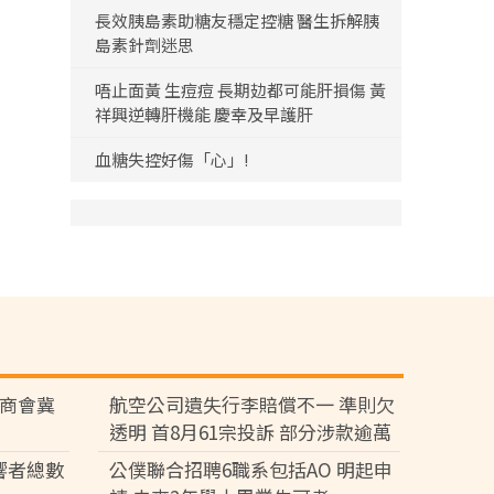
長效胰島素助糖友穩定控糖 醫生拆解胰
島素針劑迷思
唔止面黃 生痘痘 長期攰都可能肝損傷 黃
祥興逆轉肝機能 慶幸及早護肝
血糖失控好傷「心」!
廠商會冀
航空公司遺失行李賠償不一 準則欠
透明 首8月61宗投訴 部分涉款逾萬
元
響者總數
公僕聯合招聘6職系包括AO 明起申