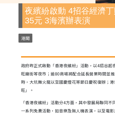
夜繽紛啟動 4招谷經濟丁
35元 3海濱辦表演
港聞
政府昨正式啟動「香港夜繽紛」活動，以4招谷起
旺廟街等夜市；逾80商場將配合延長營業時間並推
時，大坑舞火龍以至國慶煙花等節日慶祝復辦；港
旺」。
「香港夜繽紛」活動分4方面，其中發展局聯同不
一系列免費活動，如音樂及無人機表演，以至電影