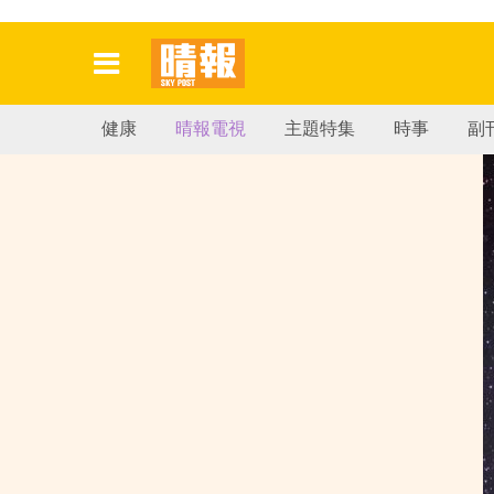
健康
晴報電視
主題特集
時事
副