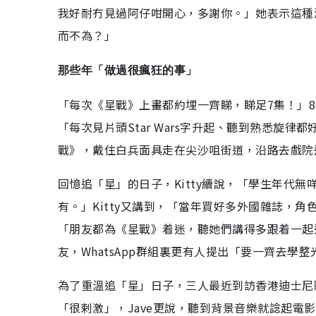
我好耐冇見過阿仔咁開心，多謝你。」她表示這種
而不為？」
那些年「做過很瘋狂的事」
「每次《星戰》上畫都約埋一齊睇，睇足7集！」80後J
「每次見片頭Star Wars字升起、聽到熟悉旋
戰》，戴住白兵面具走在尖沙咀街道，沿路去戲院
回憶追「星」的日子，Kitty續說，「學生年代
有。」Kitty又講到，「當年買好多外國雜誌，角
「朋友都為《星戰》着迷，聽她們講得多跟着一起
友，WhatsApp群組裏更有人提出「要一齊去學整
為了重溫追「星」日子，三人最近到訪香港迪士尼體驗
「很剌激」，Jave更說，聽到背景音樂就諗起電