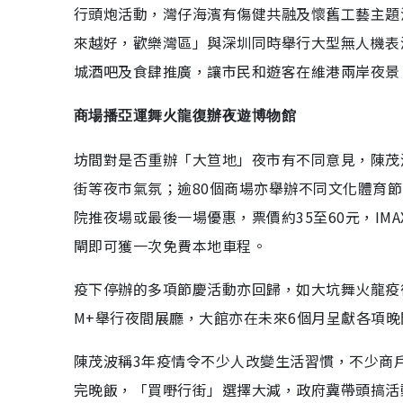
行頭炮活動，灣仔海濱有傷健共融及懷舊工藝主題
來越好，歡樂灣區」與深圳同時舉行大型無人機表
城酒吧及食肆推廣，讓市民和遊客在維港兩岸夜景
商場播亞運舞火龍復辦夜遊博物館
坊間對是否重辦「大笪地」夜市有不同意見，陳茂
街等夜市氣氛；逾80個商場亦舉辦不同文化體育
院推夜場或最後一場優惠，票價約35至60元，IM
閘即可獲一次免費本地車程。
疫下停辦的多項節慶活動亦回歸，如大坑舞火龍疫
M+舉行夜間展廳，大館亦在未來6個月呈獻各項
陳茂波稱3年疫情令不少人改變生活習慣，不少商
完晚飯，「買嘢行街」選擇大減，政府冀帶頭搞活