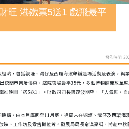
財旺 港鐵票5送1 戲飛最平
發佈時間: 202
夜經濟，包括觀塘、灣仔及西環海濱舉辦連場活動及表演，與
出夜間市集及優惠，戲院夜場最平35元，多個博物館開放至晚
鐵推晚間「搭5送1」。財政司司長陳茂波期望，「人氣旺，自
同機構，由本月底起至11月底，逢周末在觀塘、灣仔及西環海
放映、工作坊及零售攤位等。發展局局長甯漢豪稱，將趁中秋