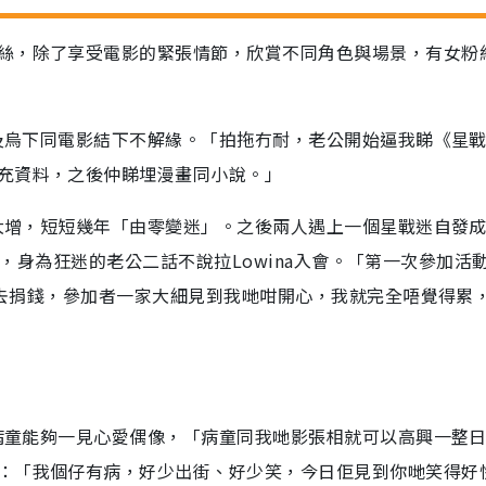
絲，除了享受電影的緊張情節，欣賞不同角色與場景，有女粉
屋及烏下同電影結下不解緣。「拍拖冇耐，老公開始逼我睇《星
充資料，之後仲睇埋漫畫同小說。」
速大增，短短幾年「由零變迷」。之後兩人遇上一個星戰迷自發
的團體，身為狂迷的老公二話不說拉Lowina入會。「第一次參加活
就會去捐錢，參加者一家大細見到我哋咁開心，我就完全唔覺得累
讓病童能夠一見心愛偶像，「病童同我哋影張相就可以高興一整
：「我個仔有病，好少出街、好少笑，今日佢見到你哋笑得好