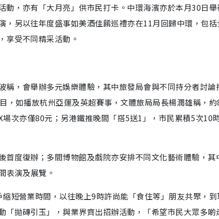
活動，亦有「大月亮」供市民打卡。中環海濱亦於本月30日舉
演，另以往年度盛事如美酒佳餚巡禮亦在11月回歸中環，包括
，享受不同精采活動。
波稱，會舉辦多元娛樂體驗，其中旅發局會與不同持分者討論
節目，如播放杭州亞運及英超賽事，文體旅局局長楊潤雄稱，約
AX場次亦僅80元；另港鐵推晚間「搭5送1」，市民累積5次10
後首度復辦；多間博物館及戲院亦安排不同文化藝術體驗，其
晚間表演及展覽。
戶縮短營業時間，以往晚上9時許尚能「食住等」朋友共聚，到
動「拋磚引玉」，與業界齊出招辦活動，「希望市民大眾多啲