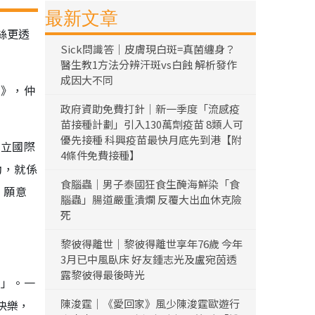
最新文章
絲更透
Sick問識答｜皮膚現白斑=真菌纏身？
醫生教1方法分辨汗斑vs白蝕 解析發作
成因大不同
戰》，仲
政府資助免費打針｜新一季度「流感疫
苗接種計劃」引入130萬劑疫苗 8類人可
優先接種 科興疫苗最快月底先到港【附
成立國際
4條件免費接種】
動，就係
食腦蟲｜男子泰國狂食生醃海鮮染「食
，願意
腦蟲」腸道嚴重潰爛 反覆大出血休克險
死
黎彼得離世｜黎彼得離世享年76歲 今年
3月已中風臥床 好友鍾志光及盧宛茵透
露黎彼得最後時光
日」。一
陳浚霆｜《愛回家》風少陳浚霆歐遊行
快樂，