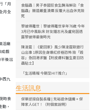
行「月
食腦蟲｜男子泰國狂食生醃海鮮染「食
腦蟲」腸道嚴重潰爛 反覆大出血休克險
全月全
死
黎彼得離世｜黎彼得離世享年76歲 今年
3月已中風臥床 好友鍾志光及盧宛茵透
露黎彼得最後時光
搞活廟
陳浚霆｜《愛回家》風少陳浚霆歐遊行
8成戲
山出事 1原因全身爆紅疹極恐怖 險「毀
容」急回港求醫【附皮膚科醫生夏日防
時半後出
蟲貼士】
「生活晴報 今期至HIT推介」
中西九
生活訊息
現時食
保單逆按自製長糧 | 充裕退休儲備 + 保
障家人GET！（附個案說明）
走動，