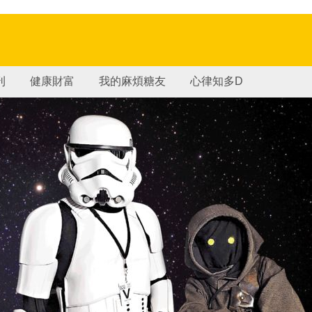
刊
健康財富
我的麻煩糖友
心律知多D