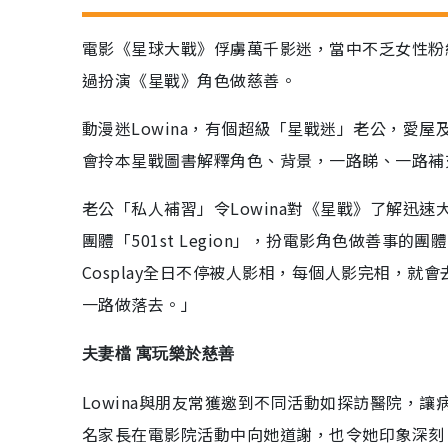
電影《星球大戰》俘虜萬千影迷，當中不乏女性粉
過扮演《星戰》角色做慈善。
動漫迷Lowina，有個超級「星戰迷」老公，愛
會拎本星戰圖書解釋角色、背景，一路睇、一路補
老公「私人補習」令Lowina對《星戰》了解迅
團體「501st Legion」，扮電影角色做善事
Cosplay全日不停被人影相，每個人影完相，
一路做落去。」
夫妻檔 寓玩樂於慈善
Lowina與朋友常獲邀到不同活動如探訪醫院，
名家長在電影院活動中向她道謝，也令她印象深刻