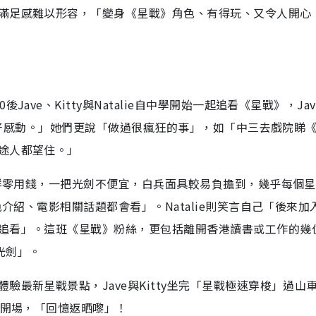
滿足感難以形容，「變身《星戰》角色、有得玩、又令人開心
ave、Kitty與Natalie自中學開始一起追看《星戰》，Ja
律都好感動。」她們更說「做過很瘋狂的事」，如「中三去戲院睇
途人都望住。」
無咩零用錢，一把光劍不便宜，白兵面具較易負擔到，幾乎每個
色介紹、電影相關話題都會看」。Natalie則笑言自己「後來加
追看」。這班《星戰》粉絲，更包括離開香港讀書或工作的幾
光劍」。
最新星戰景點，Jave與Kitty坐完「星戰極速穿梭」過山
影開場，「回憶返晒嚟」！