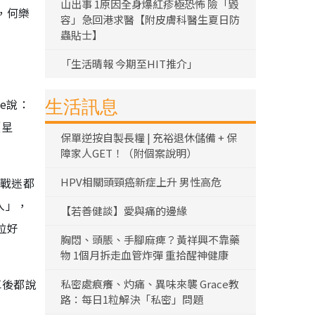
山出事 1原因全身爆紅疹極恐怖 險「毀
，何樂
容」急回港求醫【附皮膚科醫生夏日防
蟲貼士】
「生活晴報 今期至HIT推介」
ve說：
生活訊息
《星
保單逆按自製長糧 | 充裕退休儲備 + 保
障家人GET！（附個案說明）
星戰迷都
HPV相關頭頸癌新症上升 男性高危
入」，
【若善健談】愛與痛的邊緣
位好
胸悶、頭脹、手腳麻痺？黃祥興不靠藥
物 1個月拆走血管炸彈 重拾醒神健康
車後都說
私密處痕癢、灼痛、異味來襲 Grace教
路：每日1粒解決「私密」問題