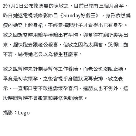
於7月1日公布懷男嬰的陳敏之，目前已懷有三個月身孕，
昨日她返電視城錄影節目《Sunday好戲王》，身形依然偏
瘦的她穿上鬆身裙，不經意捧起肚子才看得出已有身孕。
敏之回想當時用驗孕棒驗出有孕時，興奮得在廁所裏哭出
來，趕快跑去跟老公報喜，但敏之因為太興奮，哭得口齒
不清，嚇得她老公以為發生甚麼事。
敏之說暫時未計劃要暫停工作養胎，而老公也沒阻止她，
畢竟是初次懷孕，之後會視乎身體狀況再安排。敏之表
示，一直都口密不敢透露懷孕喜訊，連朋友也不例外，這
段時間暫時不會搬家和裝修免動胎氣。
攝影：Lego