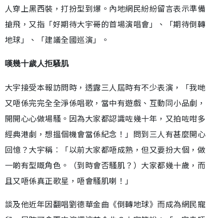
人穿上黑西裝，打扮型到爆。內地網民紛紛留言表示準備
搶飛，又指「好期待大宇哥的首場演唱會」、「期待倒轉
地球」、「建議全國巡演」。
嘆幾十歲人拒騷肌
大宇接受本報訪問時，透露三人屆時有不少表演，「我哋
又唔係完完全全淨係唱歌，當中有遊戲、互動同小品劇，
開開心心做場騷。因為大家都認識咗幾十年，又拍咗咁多
經典港劇，想搵個機會當係紀念！」問到三人有甚麼開心
回憶？大宇稱︰「以前大家都唔成熟，但又要扮大個，做
一啲有型嘅角色。（到時會否騷肌？）大家都幾十歲，而
且又唔係真正歌星，唔會騷肌喇！」
談及他近年因翻唱劉德華金曲《倒轉地球》而成為網民寵