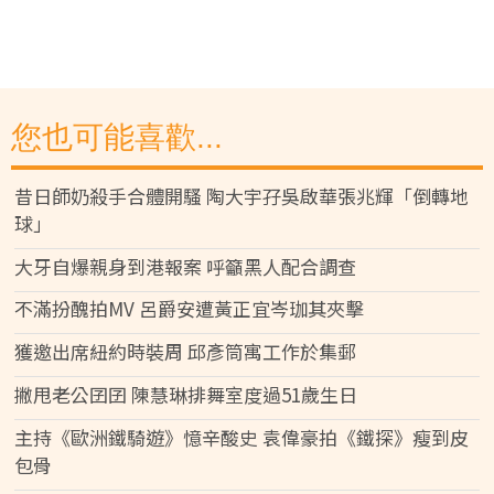
您也可能喜歡...
昔日師奶殺手合體開騷 陶大宇孖吳啟華張兆輝「倒轉地
球」
大牙自爆親身到港報案 呼籲黑人配合調查
不滿扮醜拍MV 呂爵安遭黃正宜岑珈其夾擊
獲邀出席紐約時裝周 邱彥筒寓工作於集郵
撇甩老公囝囝 陳慧琳排舞室度過51歲生日
主持《歐洲鐵騎遊》憶辛酸史 袁偉豪拍《鐵探》瘦到皮
包骨