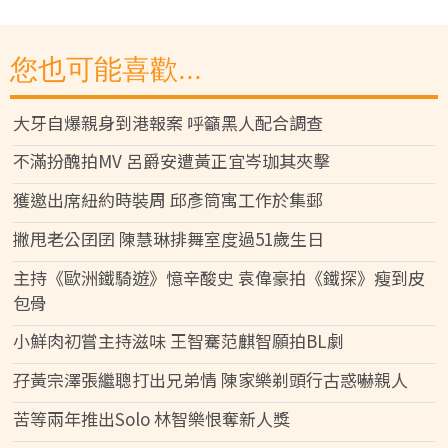
您也可能喜歡...
大牙自爆親身到港報案 呼籲黑人配合調查
不滿扮醜拍MV 呂爵安遭黃正宜岑珈其夾擊
獲邀出席紐約時裝周 邱彥筒寓工作於集郵
撇甩老公囝囝 陳慧琳排舞室度過51歲生日
主持《歐洲鐵騎遊》憶辛酸史 袁偉豪拍《鐵探》瘦到皮
包骨
小鮮肉初嘗主持滋味 王智騫范麒智願拍BL劇
孖黃宗澤張繼聰打出兄弟情 陳家樂剃頭行古惑嚇親人
苦等兩年推出Solo 林智樂恨奪新人獎