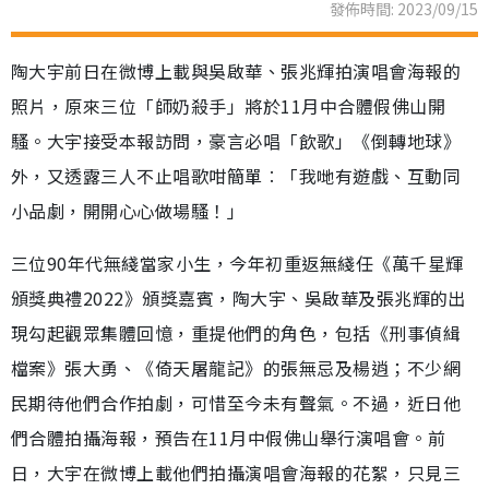
發佈時間: 2023/09/15
陶大宇前日在微博上載與吳啟華、張兆輝拍演唱會海報的
照片，原來三位「師奶殺手」將於11月中合體假佛山開
騷。大宇接受本報訪問，豪言必唱「飲歌」《倒轉地球》
外，又透露三人不止唱歌咁簡單︰「我哋有遊戲、互動同
小品劇，開開心心做場騷！」
三位90年代無綫當家小生，今年初重返無綫任《萬千星輝
頒獎典禮2022》頒獎嘉賓，陶大宇、吳啟華及張兆輝的出
現勾起觀眾集體回憶，重提他們的角色，包括《刑事偵緝
檔案》張大勇、《倚天屠龍記》的張無忌及楊逍；不少網
民期待他們合作拍劇，可惜至今未有聲氣。不過，近日他
們合體拍攝海報，預告在11月中假佛山舉行演唱會。前
日，大宇在微博上載他們拍攝演唱會海報的花絮，只見三