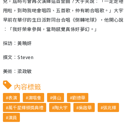
兒，屆時可會再次演繹這首金曲？大宇笑說︰「一定走唔
甩啦，到時我哋會唱四、五首歌，仲有啲合唱歌。」大宇
早前在華仔的生日派對同台合唱《倒轉地球》，他開心說
︰「我好榮幸參與，當時感覺真係好夢幻。」
採訪︰黃曉妍
撰文︰Steven
美術︰梁政敏
內容標籤
表演
演唱會
佛山
劉德華
萬千星輝頒獎典禮
陶大宇
吳啟華
張兆輝
演員