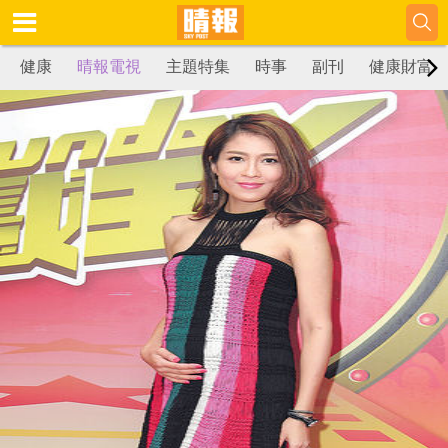
健康
晴報電視
主題特集
時事
副刊
健康財富