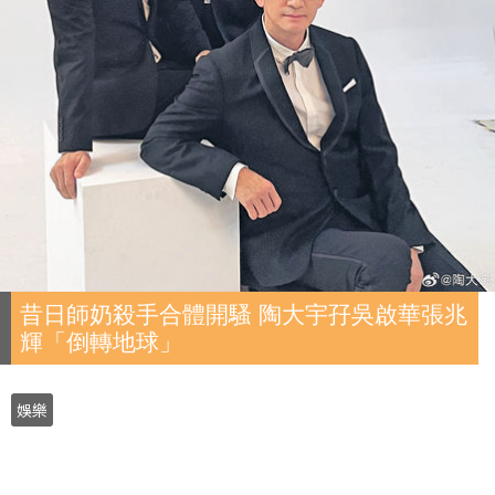
昔日師奶殺手合體開騷 陶大宇孖吳啟華張兆
輝「倒轉地球」
娛樂