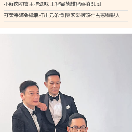
小鮮肉初嘗主持滋味 王智騫范麒智願拍BL劇
孖黃宗澤張繼聰打出兄弟情 陳家樂剃頭行古惑嚇親人