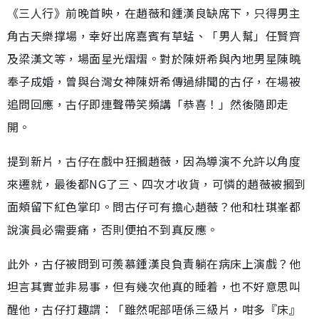
《三人行》前晚首映，在趙薇和鍾漢良缺席下，只得男主
角古天樂撑場，幸好出席嘉賓有草蜢、「男人幫」任賢齊
及梁漢文等，場面星光熠熠。對於陳妍希與內地男星陳曉
奉子成婚，曾與台灣女神陳妍希傳過緋聞的古仔，在場被
追問回應，古仔即連聲帶笑頻講「恭喜！」然後隨即走
開。
提到新片，古仔在戲中狂摑趙薇，因為導演不允許以角度
來遷就，最後都NG了三、四次才收貨，可憐的趙薇被摑到
面頰留下紅色掌印。問古仔可有擔心趙薇？他和杜琪峯都
說演員必需要痛，否則便拍不到真反應。
此外，古仔被問到可羨慕鍾漢良負責躺在病床上演戲？他
坦言其實並非易事，但有幾次他真的睡着，也不好意思叫
醒他，古仔打趣謂：「雖然呢部唔係三級片，咁多『床』