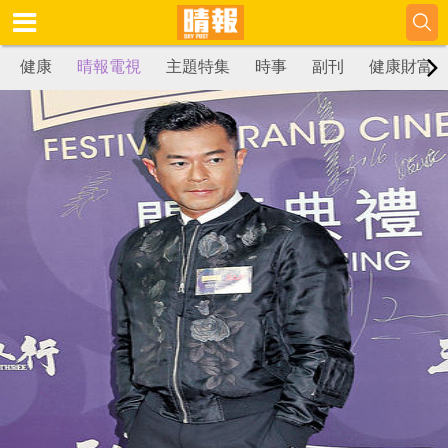
健康
晴報電視
主題特集
時事
副刊
健康財富