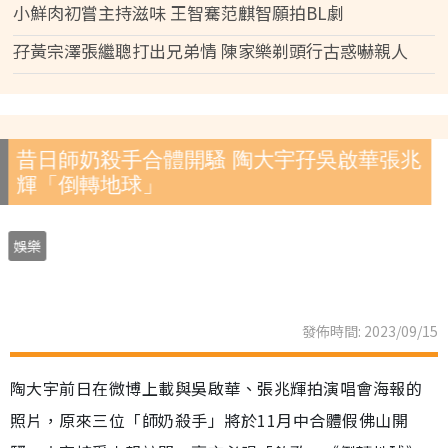
小鮮肉初嘗主持滋味 王智騫范麒智願拍BL劇
孖黃宗澤張繼聰打出兄弟情 陳家樂剃頭行古惑嚇親人