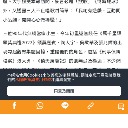
本網站使用Cookies來改善您的瀏覽體驗, 請確定您同意及接受我
們的
私隱政策與使用條款
才繼續瀏覽。
昔日師奶殺手合體開騷 陶大宇孖吳啟華張兆
輝「倒轉地球」
同意及關閉
娛樂