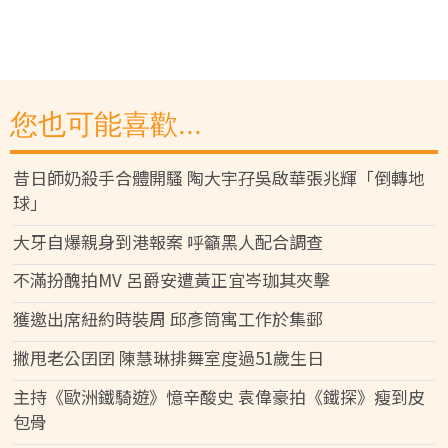
您也可能喜歡...
昔日師奶殺手合體開騷 陶大宇孖吳啟華張兆輝「倒轉地
球」
大牙自爆親身到港報案 呼籲黑人配合調查
不滿扮醜拍MV 呂爵安遭黃正宜岑珈其夾擊
獲邀出席紐約時裝周 邱彥筒寓工作於集郵
撇甩老公囝囝 陳慧琳排舞室度過51歲生日
主持《歐洲鐵騎遊》憶辛酸史 袁偉豪拍《鐵探》瘦到皮
包骨