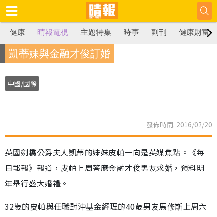
健康
晴報電視
主題特集
時事
副刊
健康財富
凱蒂妹與金融才俊訂婚
中國/國際
發佈時間: 2016/07/20
英國劍橋公爵夫人凱蒂的妹妹皮帕一向是英媒焦點。《每
日郵報》報道，皮帕上周答應金融才俊男友求婚，預料明
年舉行盛大婚禮。
32歲的皮帕與任職對沖基金經理的40歲男友馬修斯上周六