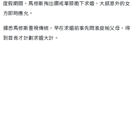
度假期間，馬修斯掏出鑽戒單膝跪下求婚，大感意外的女
方即時應允。
據悉馬修斯重視傳統，早在求婚前事先問准皮帕父母，得
到首肯才計劃求婚大計。