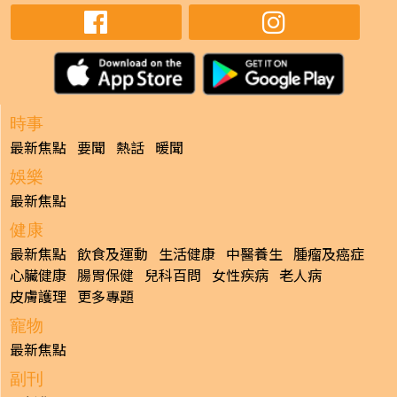
時事
最新焦點
要聞
熱話
暖聞
娛樂
最新焦點
健康
最新焦點
飲食及運動
生活健康
中醫養生
腫瘤及癌症
心臟健康
腸胃保健
兒科百問
女性疾病
老人病
皮膚護理
更多專題
寵物
最新焦點
副刊