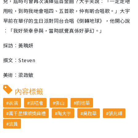
兒，屆時可會再次演繹這首金曲？大宇笑說︰「一定走唔
甩啦，到時我哋會唱四、五首歌，仲有啲合唱歌。」大宇
早前在華仔的生日派對同台合唱《倒轉地球》，他開心說
︰「我好榮幸參與，當時感覺真係好夢幻。」
採訪︰黃曉妍
撰文︰Steven
美術︰梁政敏
內容標籤
表演
演唱會
佛山
劉德華
萬千星輝頒獎典禮
陶大宇
吳啟華
張兆輝
演員