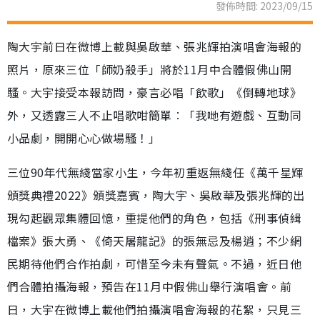
發佈時間: 2023/09/15
陶大宇前日在微博上載與吳啟華、張兆輝拍演唱會海報的
照片，原來三位「師奶殺手」將於11月中合體假佛山開
騷。大宇接受本報訪問，豪言必唱「飲歌」《倒轉地球》
外，又透露三人不止唱歌咁簡單︰「我哋有遊戲、互動同
小品劇，開開心心做場騷！」
三位90年代無綫當家小生，今年初重返無綫任《萬千星輝
頒獎典禮2022》頒獎嘉賓，陶大宇、吳啟華及張兆輝的出
現勾起觀眾集體回憶，重提他們的角色，包括《刑事偵緝
檔案》張大勇、《倚天屠龍記》的張無忌及楊逍；不少網
民期待他們合作拍劇，可惜至今未有聲氣。不過，近日他
們合體拍攝海報，預告在11月中假佛山舉行演唱會。前
日，大宇在微博上載他們拍攝演唱會海報的花絮，只見三