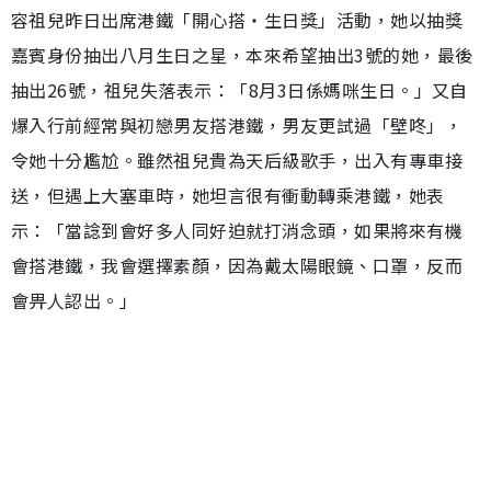
容祖兒昨日出席港鐵「開心搭‧生日獎」活動，她以抽獎
嘉賓身份抽出八月生日之星，本來希望抽出3號的她，最後
抽出26號，祖兒失落表示：「8月3日係媽咪生日。」又自
爆入行前經常與初戀男友搭港鐵，男友更試過「壁咚」，
令她十分尷尬。雖然祖兒貴為天后級歌手，出入有專車接
送，但遇上大塞車時，她坦言很有衝動轉乘港鐵，她表
示：「當諗到會好多人同好迫就打消念頭，如果將來有機
會搭港鐵，我會選擇素顏，因為戴太陽眼鏡、口罩，反而
會畀人認出。」