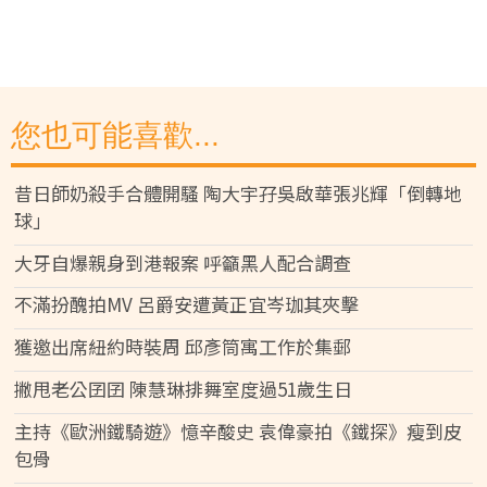
您也可能喜歡...
昔日師奶殺手合體開騷 陶大宇孖吳啟華張兆輝「倒轉地
球」
大牙自爆親身到港報案 呼籲黑人配合調查
不滿扮醜拍MV 呂爵安遭黃正宜岑珈其夾擊
獲邀出席紐約時裝周 邱彥筒寓工作於集郵
撇甩老公囝囝 陳慧琳排舞室度過51歲生日
主持《歐洲鐵騎遊》憶辛酸史 袁偉豪拍《鐵探》瘦到皮
包骨