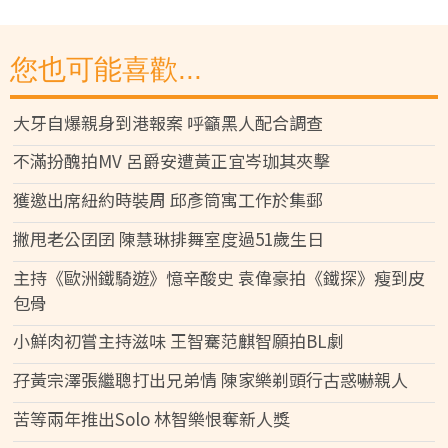
您也可能喜歡...
大牙自爆親身到港報案 呼籲黑人配合調查
不滿扮醜拍MV 呂爵安遭黃正宜岑珈其夾擊
獲邀出席紐約時裝周 邱彥筒寓工作於集郵
撇甩老公囝囝 陳慧琳排舞室度過51歲生日
主持《歐洲鐵騎遊》憶辛酸史 袁偉豪拍《鐵探》瘦到皮
包骨
小鮮肉初嘗主持滋味 王智騫范麒智願拍BL劇
孖黃宗澤張繼聰打出兄弟情 陳家樂剃頭行古惑嚇親人
苦等兩年推出Solo 林智樂恨奪新人獎