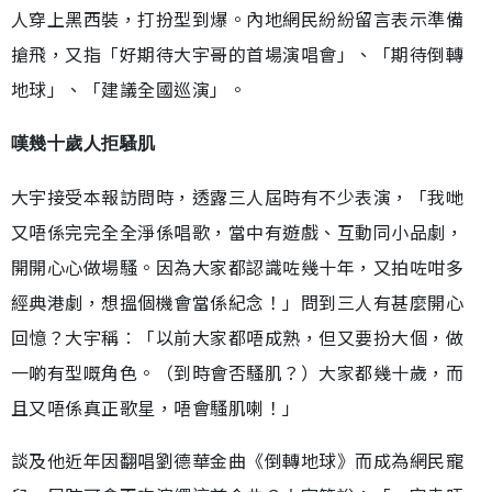
人穿上黑西裝，打扮型到爆。內地網民紛紛留言表示準備
搶飛，又指「好期待大宇哥的首場演唱會」、「期待倒轉
地球」、「建議全國巡演」。
嘆幾十歲人拒騷肌
大宇接受本報訪問時，透露三人屆時有不少表演，「我哋
又唔係完完全全淨係唱歌，當中有遊戲、互動同小品劇，
開開心心做場騷。因為大家都認識咗幾十年，又拍咗咁多
經典港劇，想搵個機會當係紀念！」問到三人有甚麼開心
回憶？大宇稱︰「以前大家都唔成熟，但又要扮大個，做
一啲有型嘅角色。（到時會否騷肌？）大家都幾十歲，而
且又唔係真正歌星，唔會騷肌喇！」
談及他近年因翻唱劉德華金曲《倒轉地球》而成為網民寵