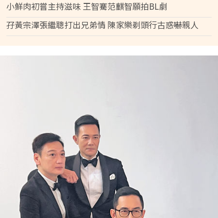
小鮮肉初嘗主持滋味 王智騫范麒智願拍BL劇
孖黃宗澤張繼聰打出兄弟情 陳家樂剃頭行古惑嚇親人