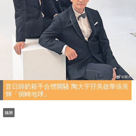
昔日師奶殺手合體開騷 陶大宇孖吳啟華張兆
輝「倒轉地球」
娛樂