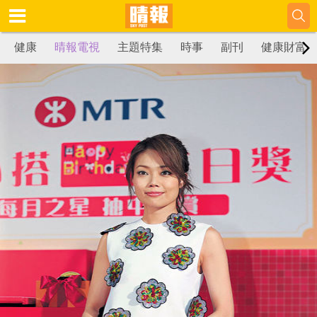
健康
晴報電視
主題特集
時事
副刊
健康財富