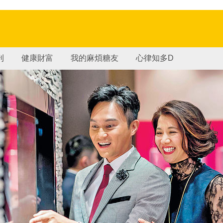
刊
健康財富
我的麻煩糖友
心律知多D