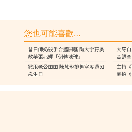
您也可能喜歡...
昔日師奶殺手合體開騷 陶大宇孖吳
大牙自
啟華張兆輝「倒轉地球」
合調查
撇甩老公囝囝 陳慧琳排舞室度過51
主持《
歲生日
豪拍《