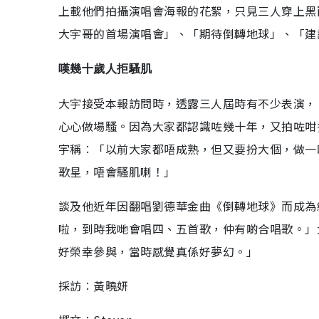
上載他們拍攝演唱會海報的花絮，只見三人穿上黑
大宇哥的首場演唱會」、「期待倒轉地球」、「建
嘆幾十歲人拒騷肌
大宇接受本報訪問時，透露三人屆時有不少表演，
心心做場騷。因為大家都認識咗幾十年，又拍咗咁
宇稱︰「以前大家都唔成熟，但又要扮大個，做一
歌星，唔會騷肌喇！」
談及他近年因翻唱劉德華金曲《倒轉地球》而成為
啦，到時我哋會唱四、五首歌，仲有啲合唱歌。」
好榮幸參與，當時感覺真係好夢幻。」
採訪︰黃曉妍