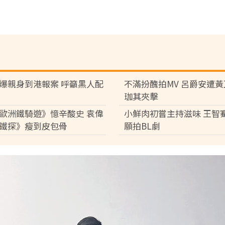
爆親身到港報案 呼籲黑人配
不滿扮醜拍MV 呂爵安遭
珈其夾擊
歐洲鐵騎遊》憶辛酸史 袁偉
小鮮肉初嘗主持滋味 王智
鐵探》瘦到皮包骨
願拍BL劇