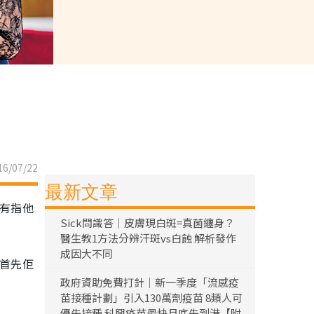
6/07/22
最新文章
，有指他
Sick問識答｜皮膚現白斑=真菌纏身？
醫生教1方法分辨汗斑vs白蝕 解析發作
成因大不同
「首先佢
政府資助免費打針｜新一季度「流感疫
苗接種計劃」引入130萬劑疫苗 8類人可
優先接種 科興疫苗最快月底先到港【附