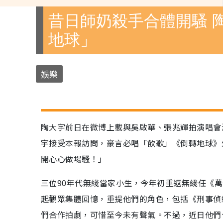
昔日師奶殺手合體開騷 
地球」
娛樂
陶大宇前日在微博上載與吳啟華、張兆輝拍演唱會
宇接受本報訪問，豪言必唱「飲歌」《倒轉地球》
開心心做場騷！」
三位90年代無綫當家小生，今年初重返無綫任《萬
起觀眾集體回憶，重提他們的角色，包括《刑事偵
們合作拍劇，可惜至今未有聲氣。不過，近日他們