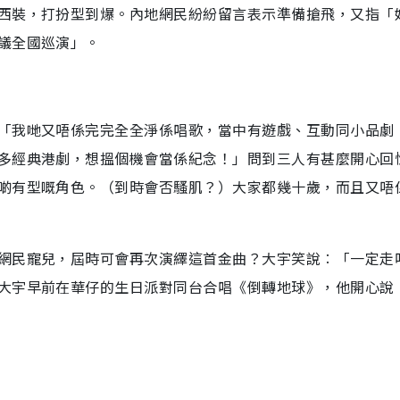
西裝，打扮型到爆。內地網民紛紛留言表示準備搶飛，又指「
議全國巡演」。
「我哋又唔係完完全全淨係唱歌，當中有遊戲、互動同小品劇
多經典港劇，想搵個機會當係紀念！」問到三人有甚麼開心回
啲有型嘅角色。（到時會否騷肌？）大家都幾十歲，而且又唔
網民寵兒，屆時可會再次演繹這首金曲？大宇笑說︰「一定走
大宇早前在華仔的生日派對同台合唱《倒轉地球》，他開心說