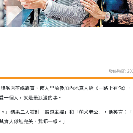
發佈時間: 201
鐘錶旗艦店剪綵嘉賓，兩人早前參加內地真人騷《一路上有你》
愛一個人，就是最浪漫的事。
甚麼。」結果二人被封「霸道主婦」和「萌犬老公」，他笑言：
其實人係無完美，我都一樣。」