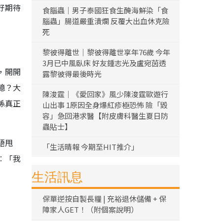
好期待
食腦蟲｜男子泰國狂食生醃海鮮染「食
腦蟲」腸道嚴重潰爛 反覆大出血休克險
死
黎彼得離世｜黎彼得離世享年76歲 今年
3月已中風臥床 好友鍾志光及盧宛茵透
，開開
露黎彼得最後時光
憶？大
陳浚霆｜《愛回家》風少陳浚霆歐遊行
係真正
山出事 1原因全身爆紅疹極恐怖 險「毀
容」急回港求醫【附皮膚科醫生夏日防
蟲貼士】
唔甩
「生活晴報 今期至HIT推介」
︰「我
生活訊息
保單逆按自製長糧 | 充裕退休儲備 + 保
障家人GET！（附個案說明）