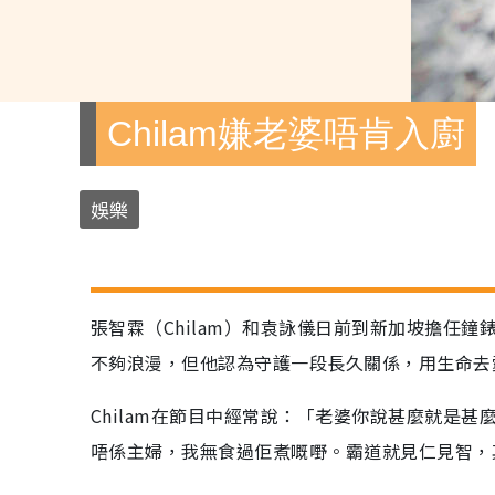
Chilam嫌老婆唔肯入廚
娛樂
張智霖（Chilam）和袁詠儀日前到新加坡擔任
不夠浪漫，但他認為守護一段長久關係，用生命去
Chilam在節目中經常說：「老婆你說甚麼就是
唔係主婦，我無食過佢煮嘅嘢。霸道就見仁見智，