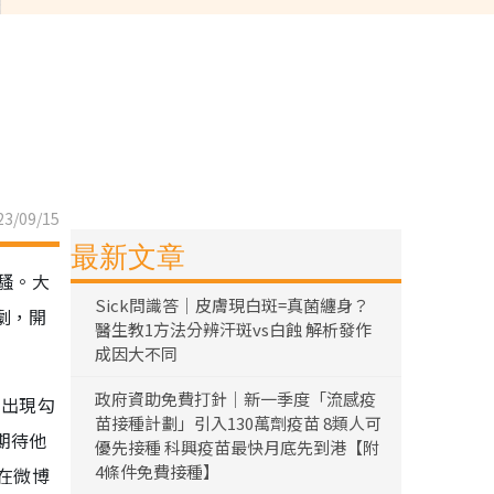
3/09/15
最新文章
騷。大
Sick問識答｜皮膚現白斑=真菌纏身？
劇，開
醫生教1方法分辨汗斑vs白蝕 解析發作
成因大不同
政府資助免費打針｜新一季度「流感疫
的出現勾
苗接種計劃」引入130萬劑疫苗 8類人可
期待他
優先接種 科興疫苗最快月底先到港【附
4條件免費接種】
在微博