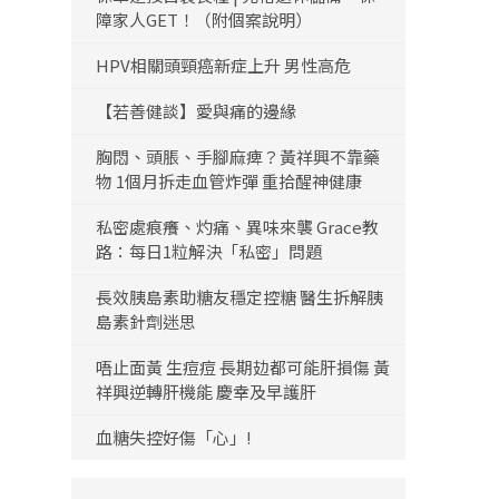
障家人GET！（附個案說明）
HPV相關頭頸癌新症上升 男性高危
【若善健談】愛與痛的邊緣
胸悶、頭脹、手腳麻痺？黃祥興不靠藥
物 1個月拆走血管炸彈 重拾醒神健康
私密處痕癢、灼痛、異味來襲 Grace教
路：每日1粒解決「私密」問題
長效胰島素助糖友穩定控糖 醫生拆解胰
島素針劑迷思
唔止面黃 生痘痘 長期攰都可能肝損傷 黃
祥興逆轉肝機能 慶幸及早護肝
血糖失控好傷「心」!