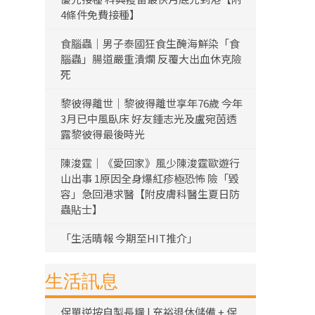
4條件免費接種】
食腦蟲｜男子泰國狂食生醃海鮮染「食
腦蟲」腸道嚴重潰爛 反覆大出血休克險
死
黎彼得離世｜黎彼得離世享年76歲 今年
3月已中風臥床 好友鍾志光及盧宛茵透
露黎彼得最後時光
陳浚霆｜《愛回家》風少陳浚霆歐遊行
山出事 1原因全身爆紅疹極恐怖 險「毀
容」急回港求醫【附皮膚科醫生夏日防
蟲貼士】
「生活晴報 今期至HIT推介」
生活訊息
保單逆按自製長糧 | 充裕退休儲備 + 保