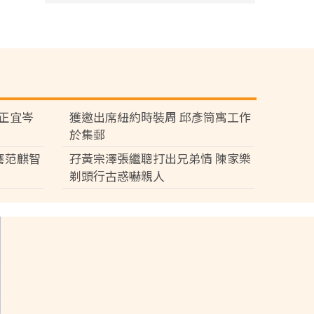
黃正宜岑
獲邀出席紐約時裝周 邱彥筒寓工作
於集郵
騫范麒智
孖黃宗澤張繼聰打出兄弟情 陳家樂
剃頭行古惑嚇親人