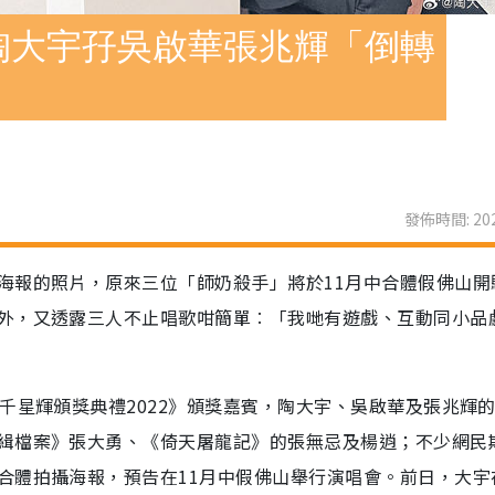
陶大宇孖吳啟華張兆輝「倒轉
發佈時間: 202
海報的照片，原來三位「師奶殺手」將於11月中合體假佛山開
外，又透露三人不止唱歌咁簡單︰「我哋有遊戲、互動同小品
千星輝頒獎典禮2022》頒獎嘉賓，陶大宇、吳啟華及張兆輝
緝檔案》張大勇、《倚天屠龍記》的張無忌及楊逍；不少網民
合體拍攝海報，預告在11月中假佛山舉行演唱會。前日，大宇