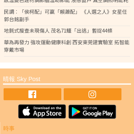
民調︰「侯柯配」可贏「賴蕭配」 《人選之人》女星任
郭台銘副手
地氈式搜查未現傷人 茂名71鱷「出逃」暫捉44條
華為再發力 強攻運動健康科創 西安東莞建實驗室 拓智能
穿戴市場
晴報 Sky Post
時事