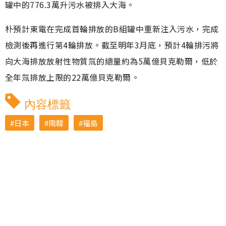
罐中的776.3萬升污水被排入大海。
朴預計東電在完成首輪排放的B組罐中重新注入污水，完成
檢測後再進行第4輪排放。截至明年3月底，預計4輪排污將
向大海排放放射性物質氚的總量約為5萬億貝克勒爾，低於
全年氚排放上限的22萬億貝克勒爾。
內容標籤
日本
南韓
福島