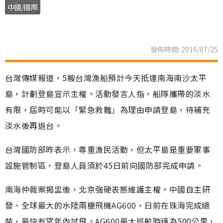
中國/國際
發佈時間: 2016/07/25
台灣傳媒報道，5艘台灣漁船預計今天抵達南海南沙太平
島，計劃登島宣示主權。活動發言人指，船隊攜帶的淡水
有限，屆時可能以「緊急救難」為理由申請登島，待補充
淡水後再返台。
台灣國防部昨表示，尊重漁民活動，但太平島是重要軍事
設施管制區，登島人員須於45日前向國防部完成申請。
南海仲裁案揭盅後，北京強硬表態維護主權。中國自主研
發、全球最大的水陸兩棲飛機AG600，日前在珠海完成總
裝，最快有望年內試飛。AG600最大巡航時速為500公里，