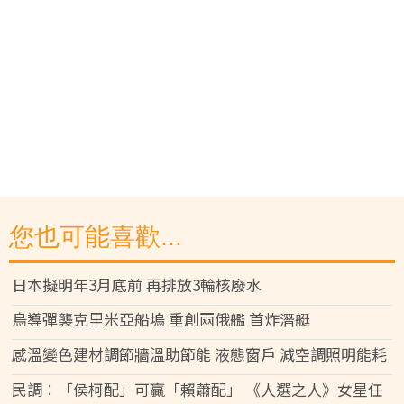
您也可能喜歡...
日本擬明年3月底前 再排放3輪核廢水
烏導彈襲克里米亞船塢 重創兩俄艦 首炸潛艇
感溫變色建材調節牆溫助節能 液態窗戶 減空調照明能耗
民調︰「侯柯配」可贏「賴蕭配」 《人選之人》女星任