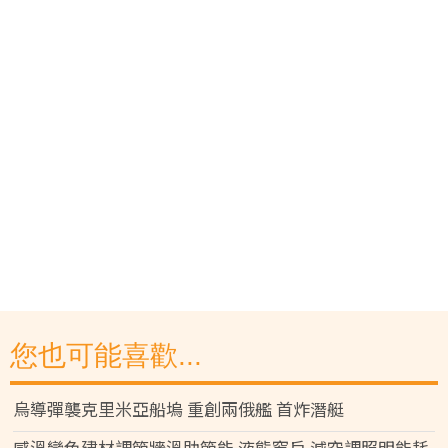
您也可能喜歡...
烏導彈襲克里米亞船塢 重創兩俄艦 首炸潛艇
感溫變色建材調節牆溫助節能 液態窗戶 減空調照明能耗