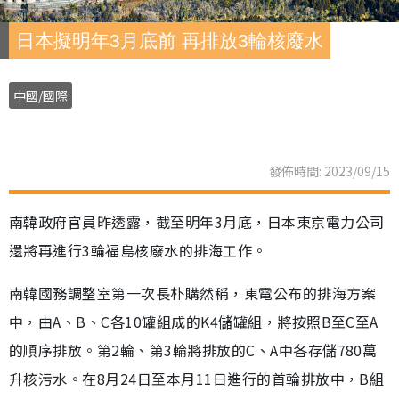
日本擬明年3月底前 再排放3輪核廢水
中國/國際
發佈時間: 2023/09/15
南韓政府官員昨透露，截至明年3月底，日本東京電力公司
還將再進行3輪福島核廢水的排海工作。
南韓國務調整室第一次長朴購然稱，東電公布的排海方案
中，由A、B、C各10罐組成的K4儲罐組，將按照B至C至A
的順序排放。第2輪、第3輪將排放的C、A中各存儲780萬
升核污水。在8月24日至本月11日進行的首輪排放中，B組