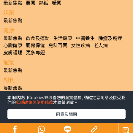
最新焦點
要聞
熱話
暖聞
娛樂
最新焦點
健康
最新焦點
飲食及運動
生活健康
中醫養生
腫瘤及癌症
心臟健康
腸胃保健
兒科百問
女性疾病
老人病
皮膚護理
更多專題
寵物
最新焦點
副刊
最新焦點
本網站使用Cookies來改善您的瀏覽體驗, 請確定您同意及接受我
日報
們的
私隱政策與使用條款
才繼續瀏覽。
揭頁版
港聞
財經/地產
中國/國際
娛樂
Healthy Life
生活副刊
親子/教育
體育
專題/人物
昔日晴報
同意及關閉
香港經濟日報版權所有©2026