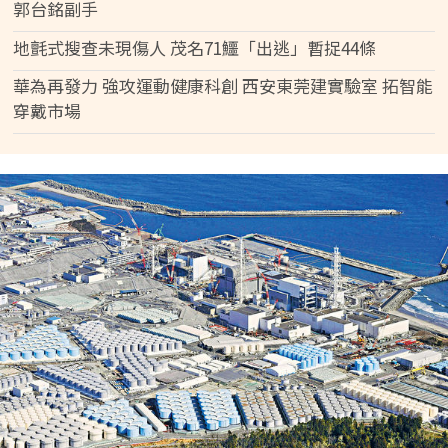
郭台銘副手
地氈式搜查未現傷人 茂名71鱷「出逃」暫捉44條
華為再發力 強攻運動健康科創 西安東莞建實驗室 拓智能
穿戴市場