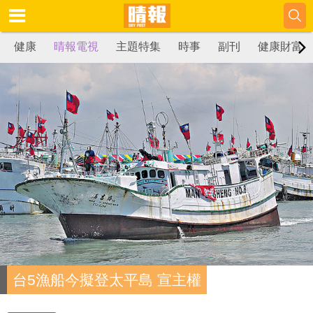
健康
晴報電視
主題特集
時事
副刊
健康財富
台5漁船今擬登太平島 宣主權