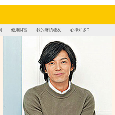
刊
健康財富
我的麻煩糖友
心律知多D