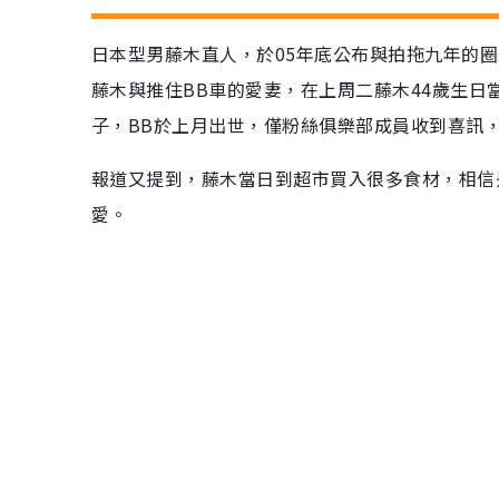
日本型男藤木直人，於05年底公布與拍拖九年的
藤木與推住BB車的愛妻，在上周二藤木44歲生日
子，BB於上月出世，僅粉絲俱樂部成員收到喜訊
報道又提到，藤木當日到超市買入很多食材，相信
愛。