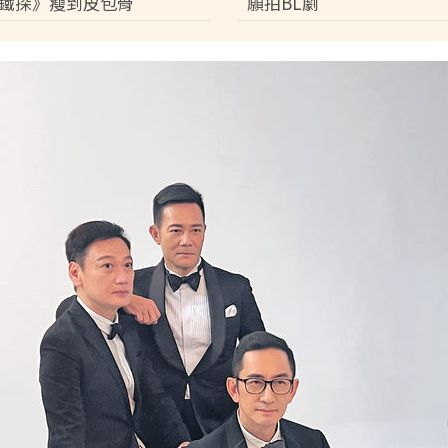
鐵探》瘦到皮包骨
願拍BL劇