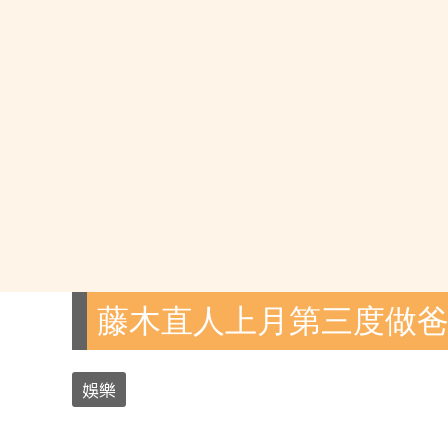
藤木直人上月第三度做
娛樂