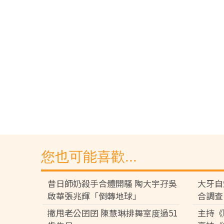
您也可能喜歡...
昔日師奶殺手合體開騷 陶大宇孖吳
大牙自
啟華張兆輝「倒轉地球」
合調查
撇甩老公囝囝 陳慧琳排舞室度過51
主持《