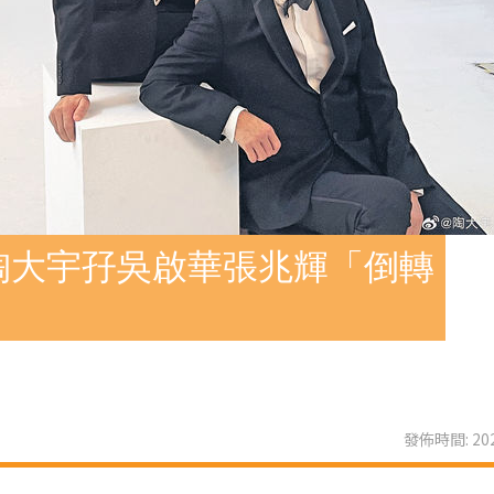
陶大宇孖吳啟華張兆輝「倒轉
發佈時間: 202