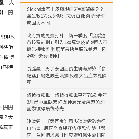
騷。大
Sick問識答｜皮膚現白斑=真菌纏身？
劇，開
醫生教1方法分辨汗斑vs白蝕 解析發作
成因大不同
政府資助免費打針｜新一季度「流感疫
的出現勾
苗接種計劃」引入130萬劑疫苗 8類人可
期待他
優先接種 科興疫苗最快月底先到港【附
4條件免費接種】
在微博
好期待
食腦蟲｜男子泰國狂食生醃海鮮染「食
腦蟲」腸道嚴重潰爛 反覆大出血休克險
死
黎彼得離世｜黎彼得離世享年76歲 今年
3月已中風臥床 好友鍾志光及盧宛茵透
，開開
露黎彼得最後時光
憶？大
陳浚霆｜《愛回家》風少陳浚霆歐遊行
係真正
山出事 1原因全身爆紅疹極恐怖 險「毀
容」急回港求醫【附皮膚科醫生夏日防