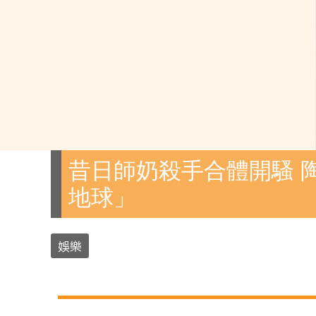
昔日師奶殺手合體開騷 
地球」
娛樂