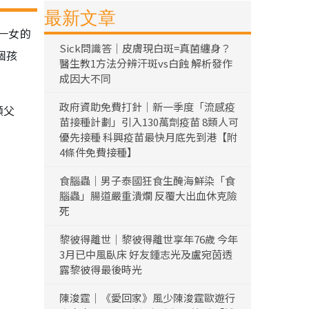
最新文章
一女的
Sick問識答｜皮膚現白斑=真菌纏身？
個孩
醫生教1方法分辨汗斑vs白蝕 解析發作
成因大不同
政府資助免費打針｜新一季度「流感疫
顯父
苗接種計劃」引入130萬劑疫苗 8類人可
優先接種 科興疫苗最快月底先到港【附
4條件免費接種】
食腦蟲｜男子泰國狂食生醃海鮮染「食
腦蟲」腸道嚴重潰爛 反覆大出血休克險
死
黎彼得離世｜黎彼得離世享年76歲 今年
3月已中風臥床 好友鍾志光及盧宛茵透
露黎彼得最後時光
陳浚霆｜《愛回家》風少陳浚霆歐遊行