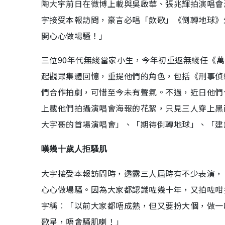
陶大宇前日在微博上載與吳啟華、張兆輝拍演唱會
宇接受本報訪問，豪言必唱「飲歌」《倒轉地球》
開心心做場騷！」
三位90年代無綫當家小生，今年初重返無綫任《萬
起觀眾集體回憶，重提他們的角色，包括《刑事偵
們合作拍劇，可惜至今未有聲氣。不過，近日他們
上載他們拍攝演唱會海報的花絮，只見三人穿上黑
大宇哥的首場演唱會」、「期待倒轉地球」、「建
嘆幾十歲人拒騷肌
大宇接受本報訪問時，透露三人屆時有不少表演，
心心做場騷。因為大家都認識咗幾十年，又拍咗咁
宇稱︰「以前大家都唔成熟，但又要扮大個，做一
歌星，唔會騷肌喇！」