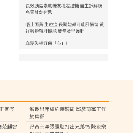
長效胰島素助糖友穩定控糖 醫生拆解胰
島素針劑迷思
唔止面黃 生痘痘 長期攰都可能肝損傷 黃
祥興逆轉肝機能 慶幸及早護肝
血糖失控好傷「心」!
黃正宜岑
獲邀出席紐約時裝周 邱彥筒寓工作
於集郵
騫范麒智
孖黃宗澤張繼聰打出兄弟情 陳家樂