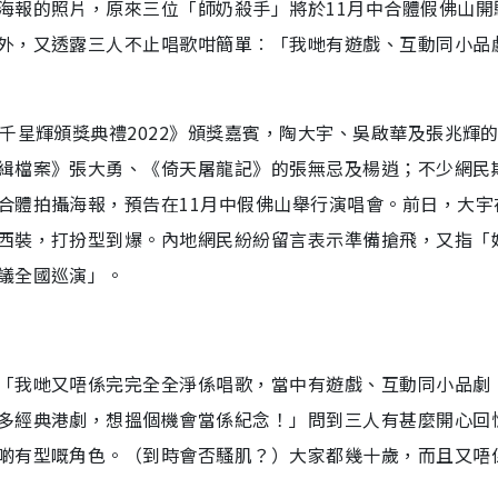
海報的照片，原來三位「師奶殺手」將於11月中合體假佛山開
外，又透露三人不止唱歌咁簡單︰「我哋有遊戲、互動同小品
千星輝頒獎典禮2022》頒獎嘉賓，陶大宇、吳啟華及張兆輝
緝檔案》張大勇、《倚天屠龍記》的張無忌及楊逍；不少網民
合體拍攝海報，預告在11月中假佛山舉行演唱會。前日，大宇
西裝，打扮型到爆。內地網民紛紛留言表示準備搶飛，又指「
議全國巡演」。
「我哋又唔係完完全全淨係唱歌，當中有遊戲、互動同小品劇
多經典港劇，想搵個機會當係紀念！」問到三人有甚麼開心回
啲有型嘅角色。（到時會否騷肌？）大家都幾十歲，而且又唔