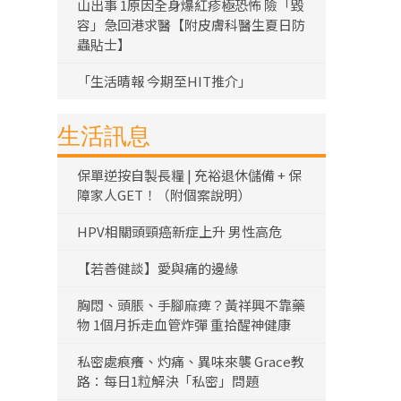
山出事 1原因全身爆紅疹極恐怖 險「毀
容」急回港求醫【附皮膚科醫生夏日防
蟲貼士】
「生活晴報 今期至HIT推介」
生活訊息
保單逆按自製長糧 | 充裕退休儲備 + 保
障家人GET！（附個案說明）
HPV相關頭頸癌新症上升 男性高危
【若善健談】愛與痛的邊緣
胸悶、頭脹、手腳麻痺？黃祥興不靠藥
物 1個月拆走血管炸彈 重拾醒神健康
私密處痕癢、灼痛、異味來襲 Grace教
路：每日1粒解決「私密」問題