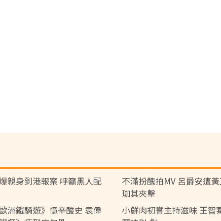
爆親身到港報案 呼籲黑人配
不滿扮醜拍MV 呂爵安遭
珈其夾擊
歐洲鐵騎遊》憶辛酸史 袁偉
小鮮肉初嘗主持滋味 王智