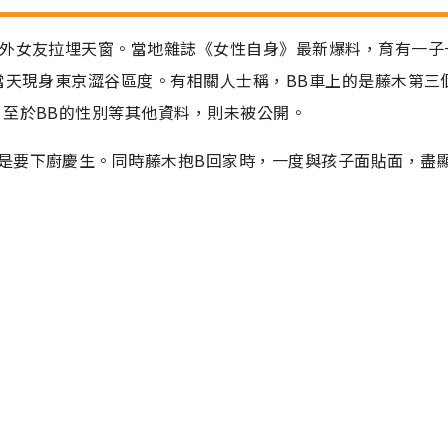
圈外女友拉埋天窗。當地雜誌《女性自身》最新爆料，育有一子
當天現身東京澀谷區度。有相關人士稱，BB車上的是藤木第三
，至於BB的性別等其他資料，則未被公開。
是要下廚慶生。同時藤木抱B回家時，一度與孩子面貼面，盡