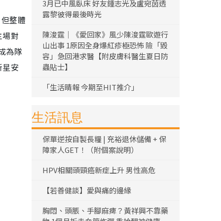
3月已中風臥床 好友鍾志光及盧宛茵透
露黎彼得最後時光
，但整體
陳浚霆｜《愛回家》風少陳浚霆歐遊行
主場對
山出事 1原因全身爆紅疹極恐怖 險「毀
成為隊
容」急回港求醫【附皮膚科醫生夏日防
新星安
蟲貼士】
「生活晴報 今期至HIT推介」
生活訊息
保單逆按自製長糧 | 充裕退休儲備 + 保
障家人GET！（附個案說明）
HPV相關頭頸癌新症上升 男性高危
【若善健談】愛與痛的邊緣
胸悶、頭脹、手腳麻痺？黃祥興不靠藥