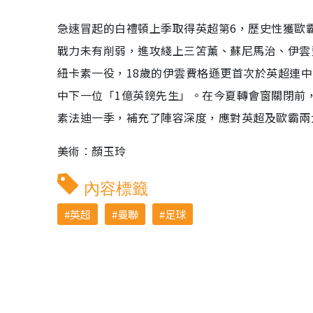
急速冒起的白禮頓上季取得英超第6，歷史性獲歐
戰力未有削弱，進攻綫上三笘薰、蘇尼馬治、伊雲
紐卡素一役，18歲的伊雲費格遜更首次於英超連
中下一位「1億英鎊先生」。在今夏轉會窗關閉前
素法迪一季，補充了陣容深度，應對英超及歐霸兩
美術︰顏玉玲
內容標籤
英超
曼聯
足球