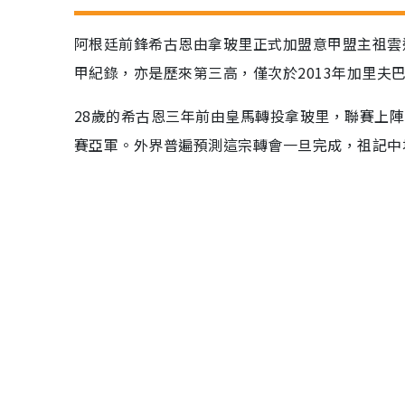
阿根廷前鋒希古恩由拿玻里正式加盟意甲盟主祖雲達斯
甲紀錄，亦是歷來第三高，僅次於2013年加里夫巴
28歲的希古恩三年前由皇馬轉投拿玻里，聯賽上陣
賽亞軍。外界普遍預測這宗轉會一旦完成，祖記中