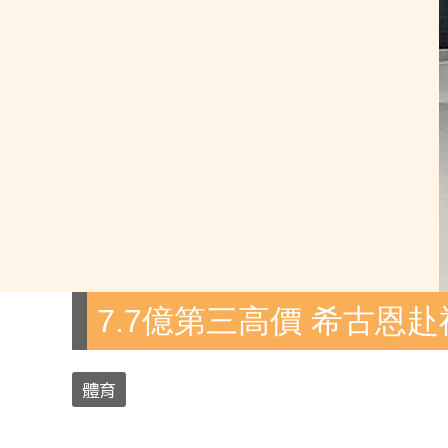
7.7億第三高價 希古恩
體育