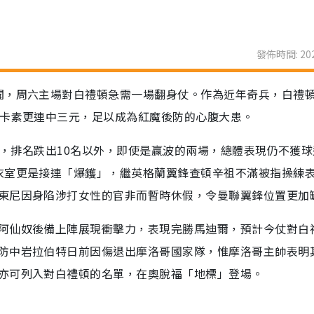
發佈時間: 202
聞，周六主場對白禮頓急需一場翻身仗。作為近年奇兵，白禮
紐卡素更連中三元，足以成為紅魔後防的心腹大患。
2負，排名跌出10名以外，即使是贏波的兩場，總體表現仍不獲
衣室更是接連「爆鑊」，繼英格蘭翼鋒查頓辛祖不滿被指操練
東尼因身陷涉打女性的官非而暫時休假，令曼聯翼鋒位置更加
阿仙奴後備上陣展現衝擊力，表現完勝馬迪爾，預計今仗對白
防中岩拉伯特日前因傷退出摩洛哥國家隊，惟摩洛哥主帥表明
亦可列入對白禮頓的名單，在奧脫福「地標」登場。