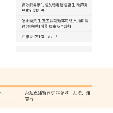
長效胰島素助糖友穩定控糖 醫生拆解胰
島素針劑迷思
唔止面黃 生痘痘 長期攰都可能肝損傷 黃
祥興逆轉肝機能 慶幸及早護肝
血糖失控好傷「心」!
休
英超直播新要求 踩領隊「紅綫」難
實行