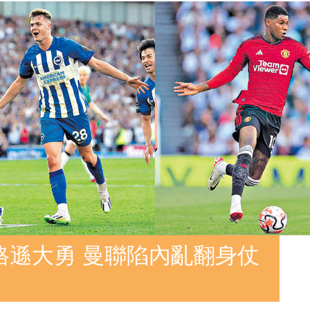
格遜大勇 曼聯陷內亂翻身仗