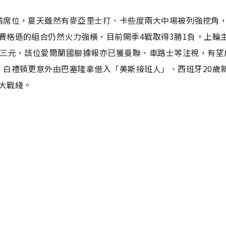
霸席位，夏天雖然有麥亞里士打、卡些度兩大中場被列強挖角
費格遜的組合仍然火力強橫，目前開季4戰取得3勝1負。上輪
中三元，該位愛爾蘭國腳據報亦已獲曼聯、車路士等注視，有望
，白禮頓更意外由巴塞隆拿借入「美斯接班人」、西班牙20歲
大戰綫。