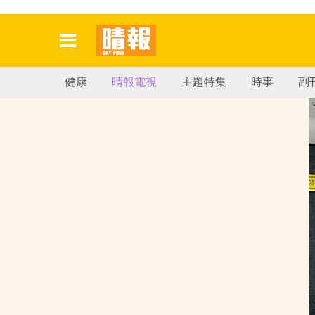
健康
晴報電視
主題特集
時事
副