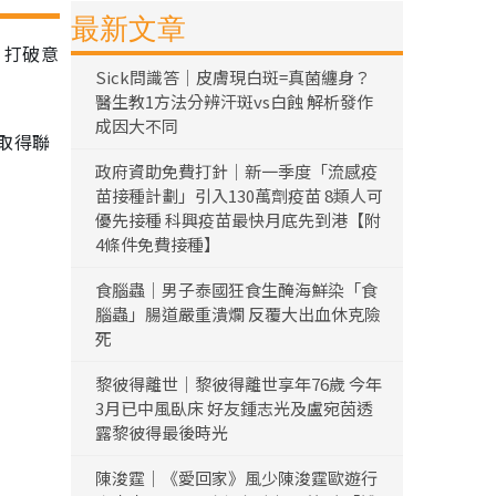
最新文章
，打破意
Sick問識答｜皮膚現白斑=真菌纏身？
醫生教1方法分辨汗斑vs白蝕 解析發作
成因大不同
取得聯
政府資助免費打針｜新一季度「流感疫
苗接種計劃」引入130萬劑疫苗 8類人可
優先接種 科興疫苗最快月底先到港【附
4條件免費接種】
食腦蟲｜男子泰國狂食生醃海鮮染「食
腦蟲」腸道嚴重潰爛 反覆大出血休克險
死
黎彼得離世｜黎彼得離世享年76歲 今年
3月已中風臥床 好友鍾志光及盧宛茵透
露黎彼得最後時光
陳浚霆｜《愛回家》風少陳浚霆歐遊行