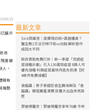
3/09/15
最新文章
頓已展示
Sick問識答｜皮膚現白斑=真菌纏身？
醫生教1方法分辨汗斑vs白蝕 解析發作
成因大不同
球迷收
政府資助免費打針｜新一季度「流感疫
表現差被
苗接種計劃」引入130萬劑疫苗 8類人可
缺人。
優先接種 科興疫苗最快月底先到港【附
4條件免費接種】
禮頓有
食腦蟲｜男子泰國狂食生醃海鮮染「食
其傷勢
腦蟲」腸道嚴重潰爛 反覆大出血休克險
死
黎彼得離世｜黎彼得離世享年76歲 今年