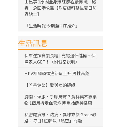
山出事 1原因全身爆紅疹極恐怖 險「毀
容」急回港求醫【附皮膚科醫生夏日防
蟲貼士】
「生活晴報 今期至HIT推介」
生活訊息
保單逆按自製長糧 | 充裕退休儲備 + 保
障家人GET！（附個案說明）
HPV相關頭頸癌新症上升 男性高危
【若善健談】愛與痛的邊緣
胸悶、頭脹、手腳麻痺？黃祥興不靠藥
物 1個月拆走血管炸彈 重拾醒神健康
私密處痕癢、灼痛、異味來襲 Grace教
路：每日1粒解決「私密」問題