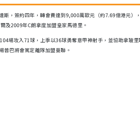
，簽約四年，轉會費達到9,000萬歐元（約7.69億港元）
爾及2009年C朗拿度加盟皇家馬德里。
104場攻入71球，上季以36球勇奪意甲神射手，並協助拿玻里
場普巴將會篤定離隊加盟曼聯。