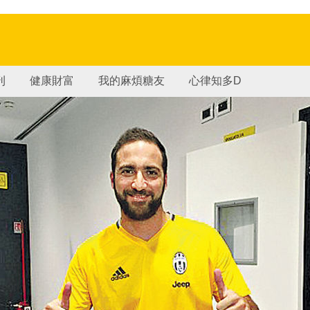
刊
健康財富
我的麻煩糖友
心律知多D