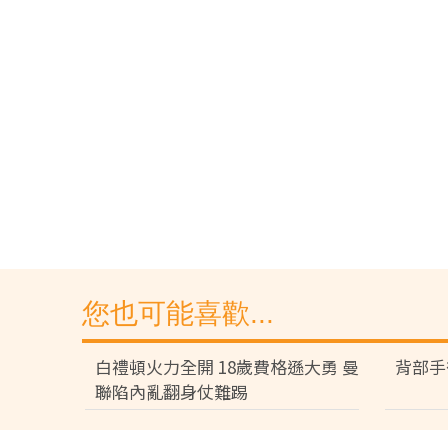
您也可能喜歡...
白禮頓火力全開 18歲費格遜大勇 曼
背部手
聯陷內亂翻身仗難踢