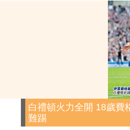
白禮頓火力全開 18歲費
難踢