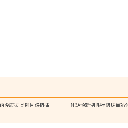
術後康復 哥帥回歸指揮
NBA頒新例 限星級球員輪