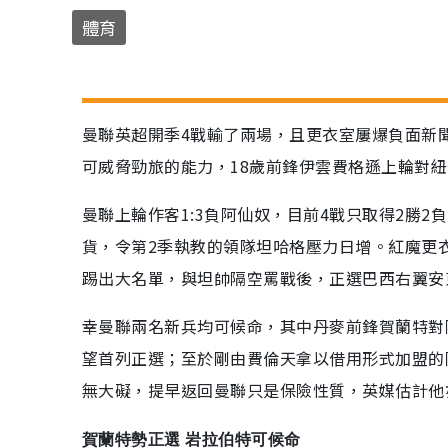
體育
曼聯英超開季4戰輸了兩場，且更衣室屢爆負面新
可威脅勁旅的能力，18歲前鋒伊雲費格遜上輪對
曼聯上輪作客1:3負阿仙奴，目前4戰只取得2勝
貨，令第2季執教的領隊坦哈格壓力日增。紅魔更
踢出大名單，與坦帥隔空罵戰後，正選巴西右翼安
幸曼聯兩名新兵均可候命，其中丹麥前鋒賀蘭特對
望首列正選；至於剛由費倫天拿以借用形式加盟的
無大礙，提早返回曼聯只是保險性質，英媒估計他
賀蘭特勢正選 岩拉伯特可候命