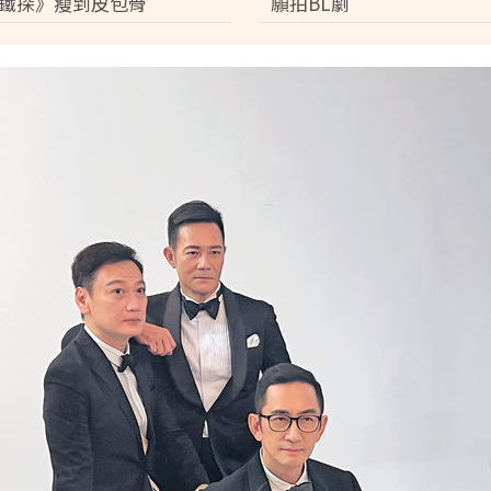
鐵探》瘦到皮包骨
願拍BL劇