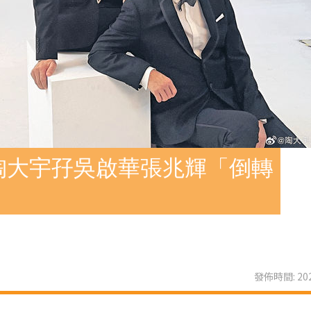
陶大宇孖吳啟華張兆輝「倒轉
發佈時間: 202