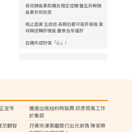
長效胰島素助糖友穩定控糖 醫生拆解胰
島素針劑迷思
唔止面黃 生痘痘 長期攰都可能肝損傷 黃
祥興逆轉肝機能 慶幸及早護肝
血糖失控好傷「心」!
黃正宜岑
獲邀出席紐約時裝周 邱彥筒寓工作
於集郵
騫范麒智
孖黃宗澤張繼聰打出兄弟情 陳家樂