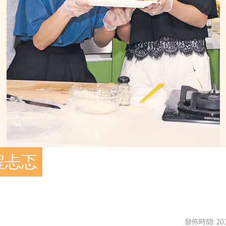
程忐忑
發佈時間: 201