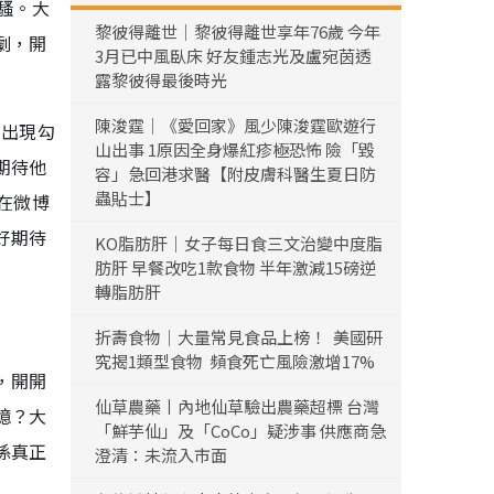
騷。大
黎彼得離世｜黎彼得離世享年76歲 今年
劇，開
3月已中風臥床 好友鍾志光及盧宛茵透
露黎彼得最後時光
陳浚霆｜《愛回家》風少陳浚霆歐遊行
的出現勾
山出事 1原因全身爆紅疹極恐怖 險「毀
期待他
容」急回港求醫【附皮膚科醫生夏日防
蟲貼士】
在微博
好期待
KO脂肪肝｜女子每日食三文治變中度脂
肪肝 早餐改吃1款食物 半年激減15磅逆
轉脂肪肝
折壽食物｜大量常見食品上榜！ 美國研
究揭1類型食物 頻食死亡風險激增17%
，開開
仙草農藥丨內地仙草驗出農藥超標 台灣
憶？大
「鮮芋仙」及「CoCo」疑涉事 供應商急
係真正
澄清：未流入市面