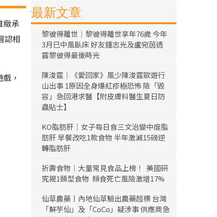
最新文章
雅緻承
黎彼得離世｜黎彼得離世享年76歲 今年
冒認相
3月已中風臥床 好友鍾志光及盧宛茵透
露黎彼得最後時光
陳浚霆｜《愛回家》風少陳浚霆歐遊行
遊戲，
山出事 1原因全身爆紅疹極恐怖 險「毀
容」急回港求醫【附皮膚科醫生夏日防
蟲貼士】
KO脂肪肝｜女子每日食三文治變中度脂
肪肝 早餐改吃1款食物 半年激減15磅逆
轉脂肪肝
折壽食物｜大量常見食品上榜！ 美國研
究揭1類型食物 頻食死亡風險激增17%
仙草農藥丨內地仙草驗出農藥超標 台灣
「鮮芋仙」及「CoCo」疑涉事 供應商急