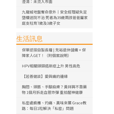
澄清：未流入市面
九龍城地盤奪命意外丨安全經理疑失足
墮樓送院不治 死者為39歲兩孩爸爸屬家
庭支柱育7歲及3歲子女
生活訊息
保單逆按自製長糧 | 充裕退休儲備 + 保
障家人GET！（附個案說明）
HPV相關頭頸癌新症上升 男性高危
【若善健談】愛與痛的邊緣
胸悶、頭脹、手腳麻痺？黃祥興不靠藥
物 1個月拆走血管炸彈 重拾醒神健康
私密處痕癢、灼痛、異味來襲 Grace教
路：每日1粒解決「私密」問題