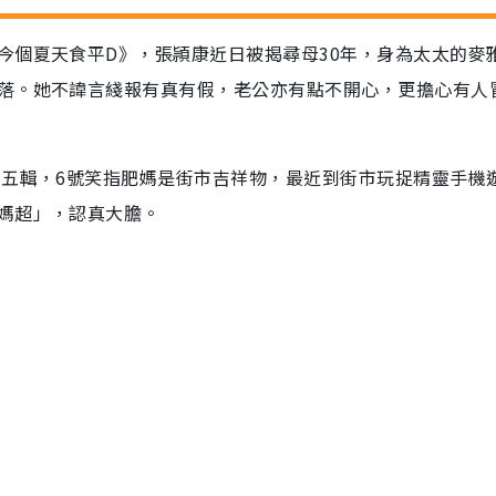
今個夏天食平D》，張頴康近日被揭尋母30年，身為太太的麥
落。她不諱言綫報有真有假，老公亦有點不開心，更擔心有人
第五輯，6號笑指肥媽是街市吉祥物，最近到街市玩捉精靈手機
媽超」，認真大膽。