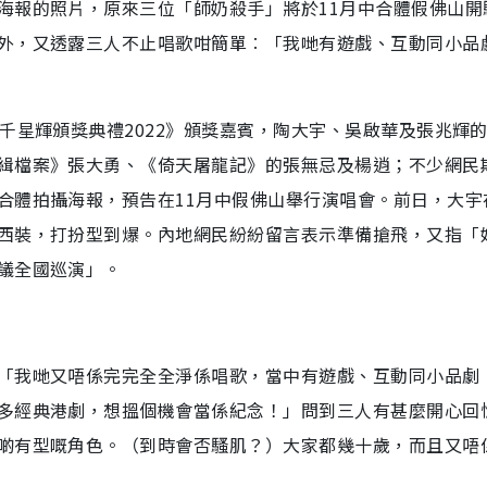
海報的照片，原來三位「師奶殺手」將於11月中合體假佛山開
外，又透露三人不止唱歌咁簡單︰「我哋有遊戲、互動同小品
千星輝頒獎典禮2022》頒獎嘉賓，陶大宇、吳啟華及張兆輝
緝檔案》張大勇、《倚天屠龍記》的張無忌及楊逍；不少網民
合體拍攝海報，預告在11月中假佛山舉行演唱會。前日，大宇
西裝，打扮型到爆。內地網民紛紛留言表示準備搶飛，又指「
議全國巡演」。
「我哋又唔係完完全全淨係唱歌，當中有遊戲、互動同小品劇
多經典港劇，想搵個機會當係紀念！」問到三人有甚麼開心回
啲有型嘅角色。（到時會否騷肌？）大家都幾十歲，而且又唔