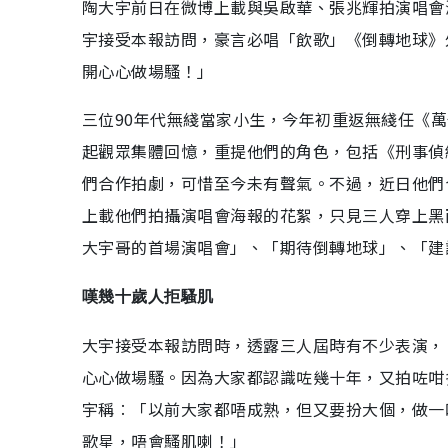
陶大宇前日在微博上載與吳啟華、張兆輝拍演唱會
宇接受本報訪問，豪言必唱「飲歌」《倒轉地球》
開心心做場騷！」
三位90年代無綫當家小生，今年初重返無綫任《萬
起觀眾集體回憶，重提他們的角色，包括《刑事偵
們合作拍劇，可惜至今未有聲氣。不過，近日他們
上載他們拍攝演唱會海報的花絮，只見三人穿上黑
大宇哥的首場演唱會」、「期待倒轉地球」、「建
嘆幾十歲人拒騷肌
大宇接受本報訪問時，透露三人屆時有不少表演，
心心做場騷。因為大家都認識咗幾十年，又拍咗咁
宇稱︰「以前大家都唔成熟，但又要扮大個，做一
歌星，唔會騷肌喇！」