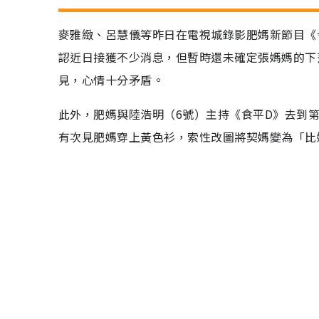
麥雅緻、呂慧儀等昨日在電視城錄影肥媽新節目《
認近日接獲不少消息，但暫時還未確定張媽媽的下
見，心情十分矛盾。
此外，肥媽與陸浩明（6號）主持《食平D》去到
有次見肥媽穿上黃色衫，索性改圖將契媽變為「比