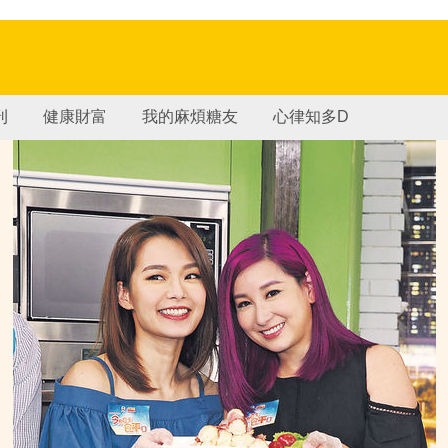
刊
健康財富
我的麻煩糖友
心律知多D