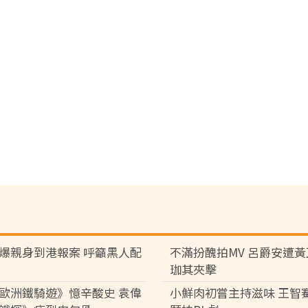
爆親身到港報案 呼籲黑人配
不滿扮醜拍MV 呂爵安遭
珈其夾擊
歐洲鐵騎遊》憶辛酸史 袁偉
小鮮肉初嘗主持滋味 王智