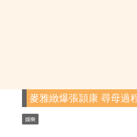
麥雅緻爆張頴康 尋母過
娛樂