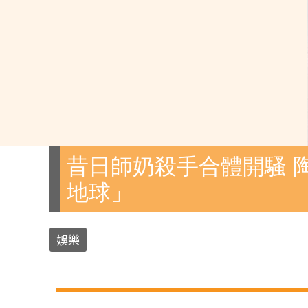
昔日師奶殺手合體開騷 
地球」
娛樂