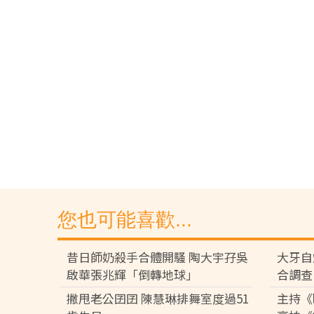
您也可能喜歡...
昔日師奶殺手合體開騷 陶大宇孖吳
大牙自
啟華張兆輝「倒轉地球」
合調查
撇甩老公囝囝 陳慧琳排舞室度過51
主持《