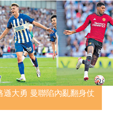
格遜大勇 曼聯陷內亂翻身仗