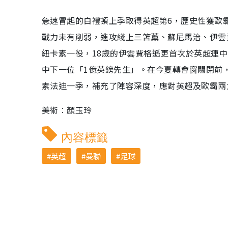
急速冒起的白禮頓上季取得英超第6，歷史性獲歐
戰力未有削弱，進攻綫上三笘薰、蘇尼馬治、伊雲
紐卡素一役，18歲的伊雲費格遜更首次於英超連
中下一位「1億英鎊先生」。在今夏轉會窗關閉前
素法迪一季，補充了陣容深度，應對英超及歐霸兩
美術︰顏玉玲
內容標籤
英超
曼聯
足球