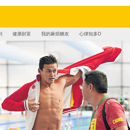
刊
健康財富
我的麻煩糖友
心律知多D