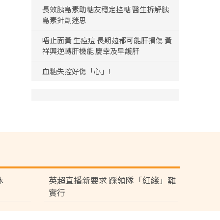
長效胰島素助糖友穩定控糖 醫生拆解胰
島素針劑迷思
唔止面黃 生痘痘 長期攰都可能肝損傷 黃
祥興逆轉肝機能 慶幸及早護肝
血糖失控好傷「心」!
休
英超直播新要求 踩領隊「紅綫」難
實行