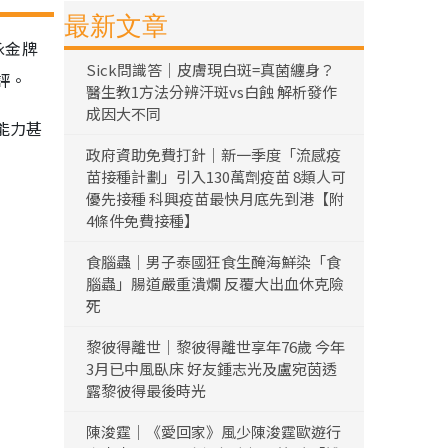
最新文章
泳金牌
Sick問識答｜皮膚現白斑=真菌纏身？
評。
醫生教1方法分辨汗斑vs白蝕 解析發作
成因大不同
能力甚
政府資助免費打針｜新一季度「流感疫
苗接種計劃」引入130萬劑疫苗 8類人可
優先接種 科興疫苗最快月底先到港【附
4條件免費接種】
食腦蟲｜男子泰國狂食生醃海鮮染「食
腦蟲」腸道嚴重潰爛 反覆大出血休克險
死
黎彼得離世｜黎彼得離世享年76歲 今年
3月已中風臥床 好友鍾志光及盧宛茵透
露黎彼得最後時光
陳浚霆｜《愛回家》風少陳浚霆歐遊行