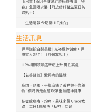
山出事 1原因全身爆紅疹極恐怖 險「毀
容」急回港求醫【附皮膚科醫生夏日防
蟲貼士】
「生活晴報 今期至HIT推介」
生活訊息
保單逆按自製長糧 | 充裕退休儲備 + 保
障家人GET！（附個案說明）
HPV相關頭頸癌新症上升 男性高危
【若善健談】愛與痛的邊緣
胸悶、頭脹、手腳麻痺？黃祥興不靠藥
物 1個月拆走血管炸彈 重拾醒神健康
私密處痕癢、灼痛、異味來襲 Grace教
路：每日1粒解決「私密」問題