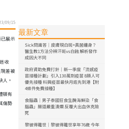
3/09/15
最新文章
頓已展示
Sick問識答｜皮膚現白斑=真菌纏身？
醫生教1方法分辨汗斑vs白蝕 解析發作
成因大不同
球迷收
政府資助免費打針｜新一季度「流感疫
表現差被
苗接種計劃」引入130萬劑疫苗 8類人可
缺人。
優先接種 科興疫苗最快月底先到港【附
4條件免費接種】
禮頓有
食腦蟲｜男子泰國狂食生醃海鮮染「食
其傷勢
腦蟲」腸道嚴重潰爛 反覆大出血休克險
死
黎彼得離世｜黎彼得離世享年76歲 今年