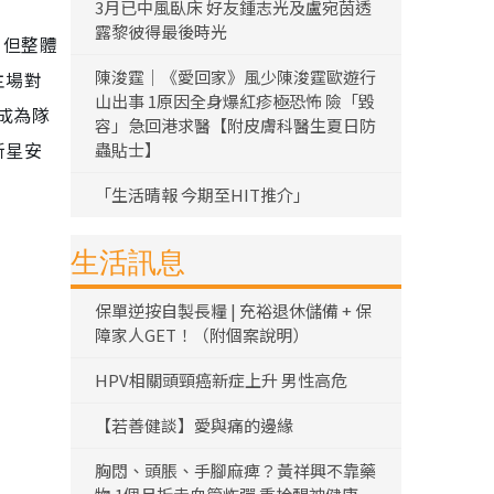
3月已中風臥床 好友鍾志光及盧宛茵透
露黎彼得最後時光
，但整體
陳浚霆｜《愛回家》風少陳浚霆歐遊行
主場對
山出事 1原因全身爆紅疹極恐怖 險「毀
成為隊
容」急回港求醫【附皮膚科醫生夏日防
新星安
蟲貼士】
「生活晴報 今期至HIT推介」
生活訊息
保單逆按自製長糧 | 充裕退休儲備 + 保
障家人GET！（附個案說明）
HPV相關頭頸癌新症上升 男性高危
【若善健談】愛與痛的邊緣
胸悶、頭脹、手腳麻痺？黃祥興不靠藥