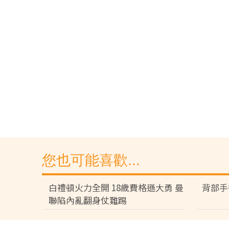
您也可能喜歡...
白禮頓火力全開 18歲費格遜大勇 曼
背部手
聯陷內亂翻身仗難踢