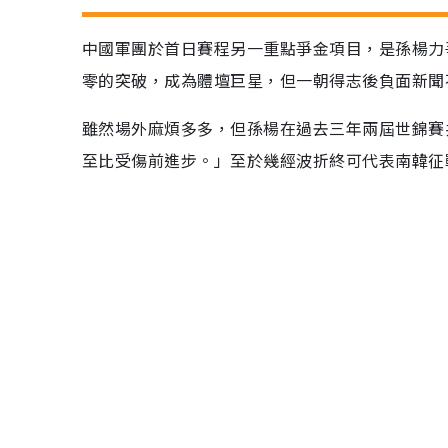
中國軍團於首日賽程另一重點爭金項目，是孫楊力
零的突破，成為體壇巨星，但一朝得志後負面新聞
雖然場外麻煩多多，但孫楊在過去三年兩屆世錦賽
至比受傷前進步。」至於幾經波折終可代表南韓征