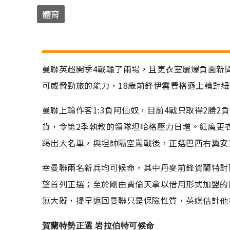
體育
曼聯英超開季4戰輸了兩場，且更衣室屢爆負面新
可威脅勁旅的能力，18歲前鋒伊雲費格遜上輪對
曼聯上輪作客1:3負阿仙奴，目前4戰只取得2勝
貨，令第2季執教的領隊坦哈格壓力日增。紅魔更
踢出大名單，與坦帥隔空罵戰後，正選巴西右翼安
幸曼聯兩名新兵均可候命，其中丹麥前鋒賀蘭特對
望首列正選；至於剛由費倫天拿以借用形式加盟的
無大礙，提早返回曼聯只是保險性質，英媒估計他
賀蘭特勢正選 岩拉伯特可候命