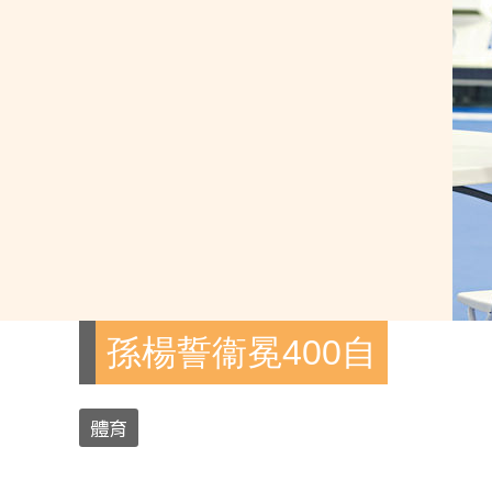
孫楊誓衞冕400自
體育