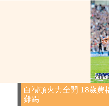
白禮頓火力全開 18歲費
難踢