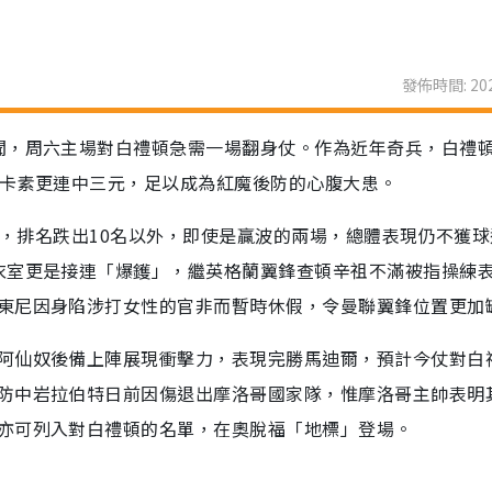
發佈時間: 202
聞，周六主場對白禮頓急需一場翻身仗。作為近年奇兵，白禮
紐卡素更連中三元，足以成為紅魔後防的心腹大患。
2負，排名跌出10名以外，即使是贏波的兩場，總體表現仍不獲
衣室更是接連「爆鑊」，繼英格蘭翼鋒查頓辛祖不滿被指操練
東尼因身陷涉打女性的官非而暫時休假，令曼聯翼鋒位置更加
阿仙奴後備上陣展現衝擊力，表現完勝馬迪爾，預計今仗對白
防中岩拉伯特日前因傷退出摩洛哥國家隊，惟摩洛哥主帥表明
亦可列入對白禮頓的名單，在奧脫福「地標」登場。