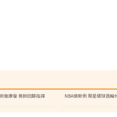
術後康復 哥帥回歸指揮
NBA頒新例 限星級球員輪