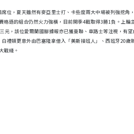
霸席位，夏天雖然有麥亞里士打、卡些度兩大中場被列強挖角
費格遜的組合仍然火力強橫，目前開季4戰取得3勝1負。上輪
中三元，該位愛爾蘭國腳據報亦已獲曼聯、車路士等注視，有望
，白禮頓更意外由巴塞隆拿借入「美斯接班人」、西班牙20歲
大戰綫。