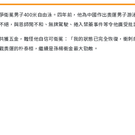
爭衞冕男子400米自由泳。四年前，他為中國作出奧運男子游
不絕，與恩師鬧不和、無牌駕駛、捲入禁藥事件等令他廣受批
共獲五金，難怪他自信可衞冕：「我的狀態已完全恢復，衝刺
戰奧運的朴泰桓，繼續是孫楊衝金最大勁敵。