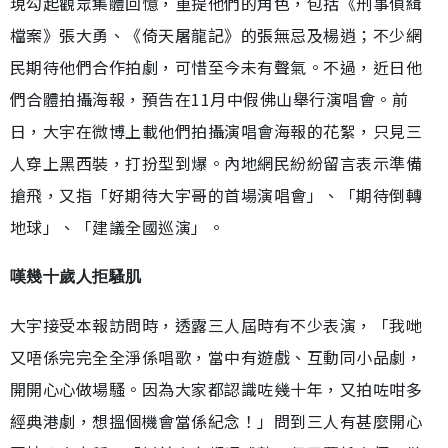
現勾起觀眾集體回憶，重提他們的角色，包括《刑事偵緝
檔案》張大勇、《倚天屠龍記》的張無忌及楊逍；不少網
民期待他們合作拍劇，可惜至今未有聲氣。不過，近日他
們合體拍攝海報，預告在11月中假佛山舉行演唱會。前
日，大宇在微博上載他們拍攝演唱會海報的花絮，只見三
人穿上黑西裝，打扮型到爆。內地網民紛紛留言表示準備
搶飛，又指「好期待大宇哥的首場演唱會」、「期待倒轉
地球」、「建議全國巡演」。
嘆幾十歲人拒騷肌
大宇接受本報訪問時，透露三人屆時有不少表演，「我哋
又唔係完完全全淨係唱歌，當中有遊戲、互動同小品劇，
開開心心做場騷。因為大家都認識咗幾十年，又拍咗咁多
經典港劇，想搵個機會當係紀念！」問到三人有甚麼開心