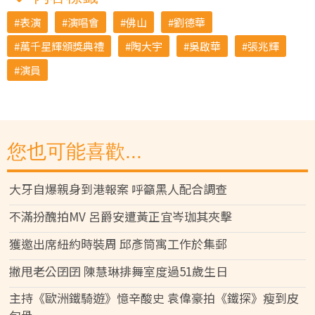
表演
演唱會
佛山
劉德華
萬千星輝頒獎典禮
陶大宇
吳啟華
張兆輝
演員
您也可能喜歡...
大牙自爆親身到港報案 呼籲黑人配合調查
不滿扮醜拍MV 呂爵安遭黃正宜岑珈其夾擊
獲邀出席紐約時裝周 邱彥筒寓工作於集郵
撇甩老公囝囝 陳慧琳排舞室度過51歲生日
主持《歐洲鐵騎遊》憶辛酸史 袁偉豪拍《鐵探》瘦到皮