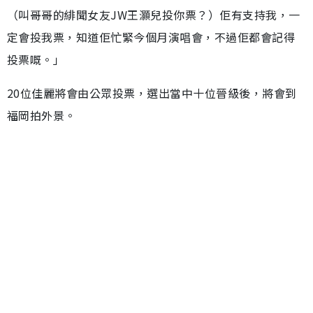
（叫哥哥的緋聞女友JW王灝兒投你票？）佢有支持我，一
定會投我票，知道佢忙緊今個月演唱會，不過佢都會記得
投票嘅。」
20位佳麗將會由公眾投票，選出當中十位晉級後，將會到
福岡拍外景。