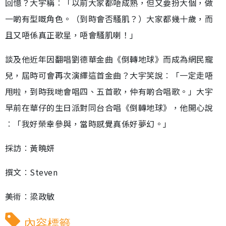
回憶？大宇稱︰「以前大家都唔成熟，但又要扮大個，做
一啲有型嘅角色。（到時會否騷肌？）大家都幾十歲，而
且又唔係真正歌星，唔會騷肌喇！」
談及他近年因翻唱劉德華金曲《倒轉地球》而成為網民寵
兒，屆時可會再次演繹這首金曲？大宇笑說︰「一定走唔
甩啦，到時我哋會唱四、五首歌，仲有啲合唱歌。」大宇
早前在華仔的生日派對同台合唱《倒轉地球》，他開心說
︰「我好榮幸參與，當時感覺真係好夢幻。」
採訪︰黃曉妍
撰文︰Steven
美術︰梁政敏
內容標籤