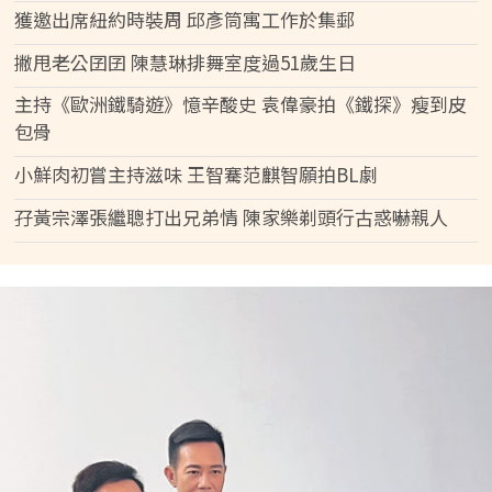
獲邀出席紐約時裝周 邱彥筒寓工作於集郵
撇甩老公囝囝 陳慧琳排舞室度過51歲生日
主持《歐洲鐵騎遊》憶辛酸史 袁偉豪拍《鐵探》瘦到皮
包骨
小鮮肉初嘗主持滋味 王智騫范麒智願拍BL劇
孖黃宗澤張繼聰打出兄弟情 陳家樂剃頭行古惑嚇親人