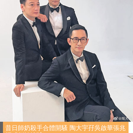
昔日師奶殺手合體開騷 陶大宇孖吳啟華張兆