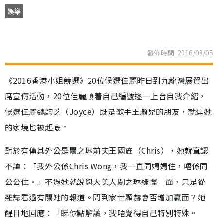
娛樂
發佈時間: 2016/08/05
《2016香港小姐競選》20位候選佳麗昨日到九龍灣展貿出
席宣傳活動，20位佳麗順着自己編號逐一上台自我介紹，
候選佳麗魏韵芝（Joyce）既是歌手王灝兒的朋友，就連她
的家境也被起底。
對於有傳其外公是關之琳前夫王國旌（Chris），她就直認
不諱：「我外公係Chris Wong，我一直同媽媽住，唔係同
公公住。」不過她就說與大美人關之琳緣慳一面，只是從
雜誌看過有關她的報道。問到家世顯赫會否增加贏面？她
醒目地回應：「睇你點解讀，我唔覺得自己特別特殊。