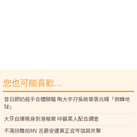
您也可能喜歡...
昔日師奶殺手合體開騷 陶大宇孖吳啟華張兆輝「倒轉地
球」
大牙自爆親身到港報案 呼籲黑人配合調查
不滿扮醜拍MV 呂爵安遭黃正宜岑珈其夾擊