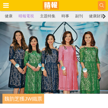
健康
晴報電視
主題特集
時事
副刊
健康財富
魏韵芝獲JW鐵票