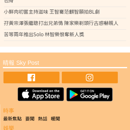
包骨
小鮮肉初嘗主持滋味 王智騫范麒智願拍BL劇
孖黃宗澤張繼聰打出兄弟情 陳家樂剃頭行古惑嚇親人
苦等兩年推出Solo 林智樂恨奪新人獎
晴報 Sky Post
時事
最新焦點
要聞
熱話
暖聞
娛樂