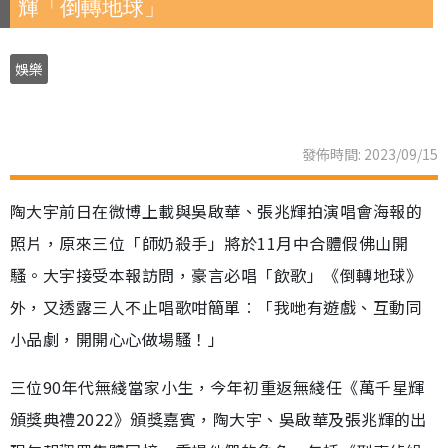
輝「倒轉地球」
娛樂
發佈時間: 2023/09/15
陶大宇前日在微博上載與吳啟華、張兆輝拍演唱會海報的
照片，原來三位「師奶殺手」將於11月中合體假佛山開
騷。大宇接受本報訪問，豪言必唱「飲歌」《倒轉地球》
外，又透露三人不止唱歌咁簡單︰「我哋有遊戲、互動同
小品劇，開開心心做場騷！」
三位90年代無綫當家小生，今年初重返無綫任《萬千星輝
頒獎典禮2022》頒獎嘉賓，陶大宇、吳啟華及張兆輝的出