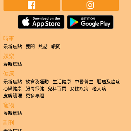
時事
最新焦點
要聞
熱話
暖聞
娛樂
最新焦點
健康
最新焦點
飲食及運動
生活健康
中醫養生
腫瘤及癌症
心臟健康
腸胃保健
兒科百問
女性疾病
老人病
皮膚護理
更多專題
寵物
最新焦點
副刊
最新焦點