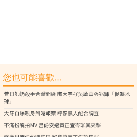
您也可能喜歡...
昔日師奶殺手合體開騷 陶大宇孖吳啟華張兆輝「倒轉地
球」
大牙自爆親身到港報案 呼籲黑人配合調查
不滿扮醜拍MV 呂爵安遭黃正宜岑珈其夾擊
獲邀出席紐約時裝周 邱彥筒寓工作於集郵