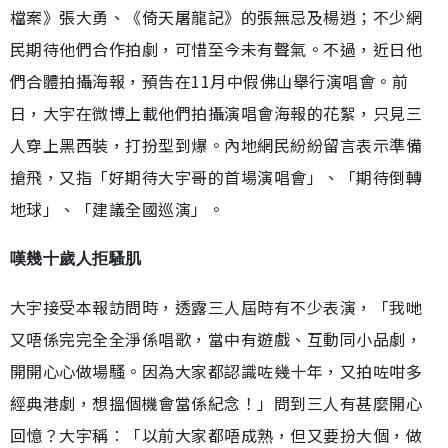
檔案》張大勇、《倚天屠龍記》的張無忌及楊逍；不少網
民期待他們合作拍劇，可惜至今未有聲氣。不過，近日他
們合體拍攝海報，預告在11月中假佛山舉行演唱會。前
日，大宇在微博上載他們拍攝演唱會海報的花絮，只見三
人穿上黑西裝，打扮型到爆。內地網民紛紛留言表示準備
搶飛，又指「好期待大宇哥的首場演唱會」、「期待倒轉
地球」、「建議全國巡演」。
嘆幾十歲人拒騷肌
大宇接受本報訪問時，透露三人屆時有不少表演，「我哋
又唔係完完全全淨係唱歌，當中有遊戲、互動同小品劇，
開開心心做場騷。因為大家都認識咗幾十年，又拍咗咁多
經典港劇，想搵個機會當係紀念！」問到三人有甚麼開心
回憶？大宇稱︰「以前大家都唔成熟，但又要扮大個，做