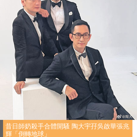
昔日師奶殺手合體開騷 陶大宇孖吳啟華張兆
輝「倒轉地球」