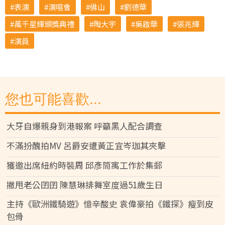
表演
演唱會
佛山
劉德華
萬千星輝頒獎典禮
陶大宇
吳啟華
張兆輝
演員
您也可能喜歡...
大牙自爆親身到港報案 呼籲黑人配合調查
不滿扮醜拍MV 呂爵安遭黃正宜岑珈其夾擊
獲邀出席紐約時裝周 邱彥筒寓工作於集郵
撇甩老公囝囝 陳慧琳排舞室度過51歲生日
主持《歐洲鐵騎遊》憶辛酸史 袁偉豪拍《鐵探》瘦到皮
包骨