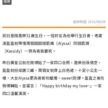
娛樂
發佈時間: 2016/08/08
前日是錢嘉樂51歲生日，一班好友為他舉行生日會，老婆
湯盈盈就帶埋兩個囡囡錢凱晴（Alyssa）同錢凱琪
（Kassidy）一齊為爸爸慶祝。
昨日壽星公就在微博貼了一家四口合照，嘉樂扮孫悟空，
盈盈就扮成唐三藏，兩個女就穿上白色裙，十足小公主一
樣，大女Alyssa更為爸爸吹蠟燭，sweet到爆。盈盈之後在
微博轉貼，並留言：「Happy birthday my love~」一家
四口溫馨滿瀉。