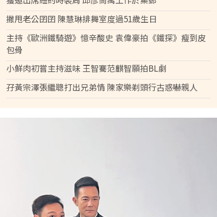
撇甩老公囝囝 陳慧琳排舞室度過51歲生日
主持《歐洲鐵騎遊》憶辛酸史 袁偉豪拍《鐵探》瘦到皮
包骨
小鮮肉初嘗主持滋味 王智騫范麒智願拍BL劇
孖黃宗澤張繼聰打出兄弟情 陳家樂剃頭行古惑嚇親人