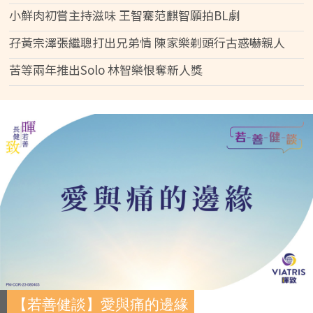
小鮮肉初嘗主持滋味 王智騫范麒智願拍BL劇
孖黃宗澤張繼聰打出兄弟情 陳家樂剃頭行古惑嚇親人
苦等兩年推出Solo 林智樂恨奪新人獎
【若善健談】愛與痛的邊緣