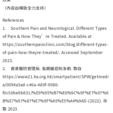
（內容由暉致全力支持）
References
1. Southern Pain and Neurological. Different Types
of Pain & How They’re Treated. Available at
https://southernpainclinic.com/blog/different-types-
of-pain-how-theyre-treated/. Accessed September
2023.
2. 香港醫院管理局. 長期痛症知多啲. 取自
https://www21.ha.org.hk/smartpatient/SPW/getmedi
a/0094a3ad-c46a-4d0f-9086-
f0c50be9b831/%E9%95%B7%E6%9C%9F%E7%97%9
B%E7%97%87%E7%9F%A5%E5%A4%9AD-(2022). 存
取 2023.