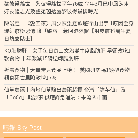
黎彼得離世｜黎彼得離世享年76歲 今年3月已中風臥床
好友鍾志光及盧宛茵透露黎彼得最後時光
陳浚霆｜《愛回家》風少陳浚霆歐遊行山出事 1原因全身
爆紅疹極恐怖 險「毀容」急回港求醫【附皮膚科醫生夏
日防蟲貼士】
KO脂肪肝｜女子每日食三文治變中度脂肪肝 早餐改吃1
款食物 半年激減15磅逆轉脂肪肝
折壽食物｜大量常見食品上榜！ 美國研究揭1類型食物
頻食死亡風險激增17%
仙草農藥丨內地仙草驗出農藥超標 台灣「鮮芋仙」及
「CoCo」疑涉事 供應商急澄清：未流入市面
晴報 Sky Post