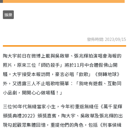
娛樂
發佈時間: 2023/09/15
陶大宇前日在微博上載與吳啟華、張兆輝拍演唱會海報的
照片，原來三位「師奶殺手」將於11月中合體假佛山開
騷。大宇接受本報訪問，豪言必唱「飲歌」《倒轉地球》
外，又透露三人不止唱歌咁簡單︰「我哋有遊戲、互動同
小品劇，開開心心做場騷！」
三位90年代無綫當家小生，今年初重返無綫任《萬千星輝
頒獎典禮2022》頒獎嘉賓，陶大宇、吳啟華及張兆輝的出
現勾起觀眾集體回憶，重提他們的角色，包括《刑事偵緝