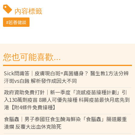
內容標籤
若善健談
您也可能喜歡...
Sick問識答｜皮膚現白斑=真菌纏身？ 醫生教1方法分辨
汗斑vs白蝕 解析發作成因大不同
政府資助免費打針｜新一季度「流感疫苗接種計劃」引
入130萬劑疫苗 8類人可優先接種 科興疫苗最快月底先到
港【附4條件免費接種】
食腦蟲｜男子泰國狂食生醃海鮮染「食腦蟲」腸道嚴重
潰爛 反覆大出血休克險死