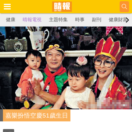
健康
晴報電視
主題特集
時事
副刊
健康財富
嘉樂扮悟空慶51歲生日