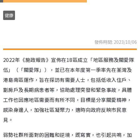
健康
發佈時間: 2023/10/06
2022年《施政報告》宣佈在18區成立「地區服務及關愛隊
伍」（「關愛隊」），並已在本年度第一季率先在荃灣及
港島南區運作，旨在探訪有需要人士，包括低收入住戶、
劏房戶及長期病患者等，協助處理突發和緊急事故，具體
工作也因應地區需要而有所不同，目標是分享關愛精神，
感染身邊人，加強社區凝聚力，適時向政府反映市民意
見。
弱勢社群所面對的困難和逆境，既寫實，也引起共鳴，加