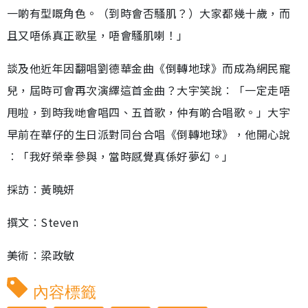
一啲有型嘅角色。（到時會否騷肌？）大家都幾十歲，而
且又唔係真正歌星，唔會騷肌喇！」
談及他近年因翻唱劉德華金曲《倒轉地球》而成為網民寵
兒，屆時可會再次演繹這首金曲？大宇笑說︰「一定走唔
甩啦，到時我哋會唱四、五首歌，仲有啲合唱歌。」大宇
早前在華仔的生日派對同台合唱《倒轉地球》，他開心說
︰「我好榮幸參與，當時感覺真係好夢幻。」
採訪︰黃曉妍
撰文︰Steven
美術︰梁政敏
內容標籤