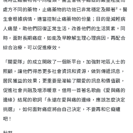
處方不同的藥物，止痛藥物的功效已非常穩定及顯著²。醫
生會根據病情，適當控制止痛藥物的份量；目的是減輕病
人痛楚，助他們回復正常生活，改善他們的生活質素。同
時，面對長期痛症，如能及早瞭解生理心理病因，再配合
綜合治療，可以促進療效。
「關愛隊」的成立開啟了一個新平台，加強對地區人士的
照顧，讓他們得悉更多社會資訊和資源，做到傳遞訊息，
居民獲益的效果；更重要是灌輸了關愛的訊息和價值觀，
促進社會共融及增添暖意。借用一首著名歌曲《愛與痛的
邊緣》結尾的歌詞「永遠在愛與痛的邊緣，應該怎麼決定
挑選」，如何面對痛症將由自己決定，不要再和它癡纏
吧！
秋葵