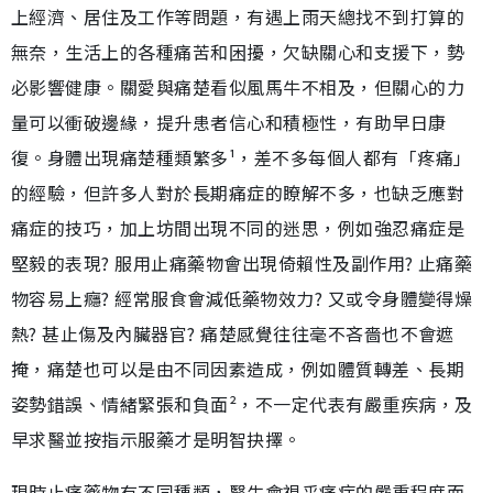
上經濟、居住及工作等問題，有遇上雨天總找不到打算的
無奈，生活上的各種痛苦和困擾，欠缺關心和支援下，勢
必影響健康。關愛與痛楚看似風馬牛不相及，但關心的力
量可以衝破邊緣，提升患者信心和積極性，有助早日康
復。身體出現痛楚種類繁多¹，差不多每個人都有「疼痛」
的經驗，但許多人對於長期痛症的瞭解不多，也缺乏應對
痛症的技巧，加上坊間出現不同的迷思，例如強忍痛症是
堅毅的表現? 服用止痛藥物會出現倚賴性及副作用? 止痛藥
物容易上癮? 經常服食會減低藥物效力? 又或令身體變得燥
熱? 甚止傷及內臟器官? 痛楚感覺往往毫不吝嗇也不會遮
掩，痛楚也可以是由不同因素造成，例如體質轉差、長期
姿勢錯誤、情緒緊張和負面²，不一定代表有嚴重疾病，及
早求醫並按指示服藥才是明智抉擇。
現時止痛藥物有不同種類，醫生會視乎痛症的嚴重程度而