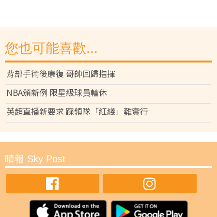
您也可能喜歡...
背部手術後康復 哥帥回歸指揮
NBA頒新例 限星級球員輪休
英超直播新要求 踩領隊「紅綫」難實行
晴報 Sky Post