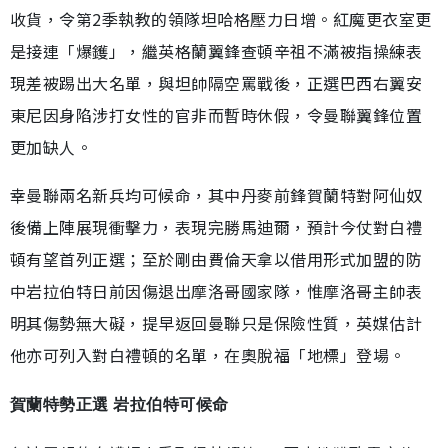
收貨，令第2季執教的領隊坦哈格壓力日增。紅魔更衣室更
是接連「爆鑊」，繼英格蘭翼鋒查頓辛祖不滿被指操練表
現差被踢出大名單，與坦帥隔空罵戰後，正選巴西右翼安
東尼因身陷涉打女性的官非而暫時休假，令曼聯翼鋒位置
更加缺人。
幸曼聯兩名新兵均可候命，其中丹麥前鋒賀蘭特對阿仙奴
後備上陣展現衝擊力，表現完勝馬迪爾，預計今仗對白禮
頓有望首列正選；至於剛由費倫天拿以借用形式加盟的防
中岩拉伯特日前因傷退出摩洛哥國家隊，惟摩洛哥主帥表
明其傷勢無大礙，提早返回曼聯只是保險性質，英媒估計
他亦可列入對白禮頓的名單，在奧脫福「地標」登場。
賀蘭特勢正選 岩拉伯特可候命