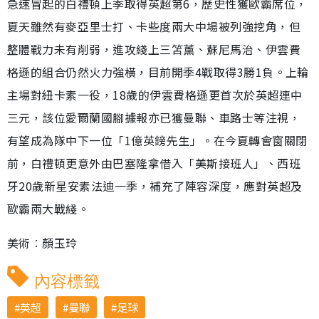
急速冒起的白禮頓上季取得英超第6，歷史性獲歐霸席位，
夏天雖然有麥亞里士打、卡些度兩大中場被列強挖角，但
整體戰力未有削弱，進攻綫上三笘薰、蘇尼馬治、伊雲費
格遜的組合仍然火力強橫，目前開季4戰取得3勝1負。上輪
主場對紐卡素一役，18歲的伊雲費格遜更首次於英超連中
三元，該位愛爾蘭國腳據報亦已獲曼聯、車路士等注視，
有望成為隊中下一位「1億英鎊先生」。在今夏轉會窗關閉
前，白禮頓更意外由巴塞隆拿借入「美斯接班人」、西班
牙20歲新星安素法迪一季，補充了陣容深度，應對英超及
歐霸兩大戰綫。
美術︰顏玉玲
內容標籤
英超
曼聯
足球