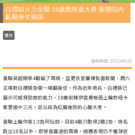
白禮頓火力全開 18歲費格遜大勇 曼聯陷內
亂翻身仗難踢
體育
發佈時間: 2023/09/15
曼聯英超開季4戰輸了兩場，且更衣室屢爆負面新聞，周六
主場對白禮頓急需一場翻身仗。作為近年奇兵，白禮頓已
展示可威脅勁旅的能力，18歲前鋒伊雲費格遜上輪對紐卡
素更連中三元，足以成為紅魔後防的心腹大患。
曼聯上輪作客1:3負阿仙奴，目前4戰只取得2勝2負，排名
跌出10名以外，即使是贏波的兩場，總體表現仍不獲球迷