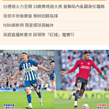
白禮頓火力全開 18歲費格遜大勇 曼聯陷內亂翻身仗難踢
背部手術後康復 哥帥回歸指揮
NBA頒新例 限星級球員輪休
英超直播新要求 踩領隊「紅綫」難實行