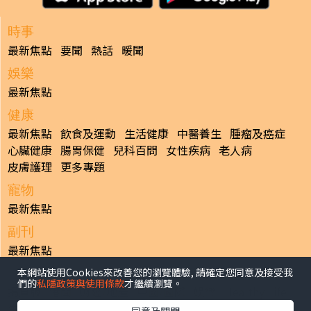
時事
最新焦點
要聞
熱話
暖聞
娛樂
最新焦點
健康
最新焦點
飲食及運動
生活健康
中醫養生
腫瘤及癌症
心臟健康
腸胃保健
兒科百問
女性疾病
老人病
皮膚護理
更多專題
寵物
最新焦點
副刊
最新焦點
本網站使用Cookies來改善您的瀏覽體驗, 請確定您同意及接受我
日報
們的
私隱政策與使用條款
才繼續瀏覽。
揭頁版
港聞
財經/地產
中國/國際
娛樂
Healthy Life
生活副刊
親子/教育
體育
專題/人物
昔日晴報