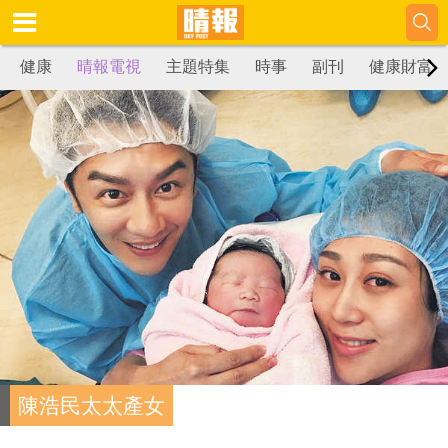
健康
晴報電視
主題特集
時事
副刊
健康財富
陳浩民太太產女