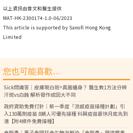
以上資訊由曾文和醫生提供
MAT-HK-2300174-1.0-06/2023
This article is supported by Sanofi Hong Kong
Limited
您也可能喜歡...
Sick問識答｜皮膚現白斑=真菌纏身？ 醫生教1方法分辨
汗斑vs白蝕 解析發作成因大不同
政府資助免費打針｜新一季度「流感疫苗接種計劃」引
入130萬劑疫苗 8類人可優先接種 科興疫苗最快月底先到
港【附4條件免費接種】
食腦蟲｜男子泰國狂食生醃海鮮染「食腦蟲」腸道嚴重