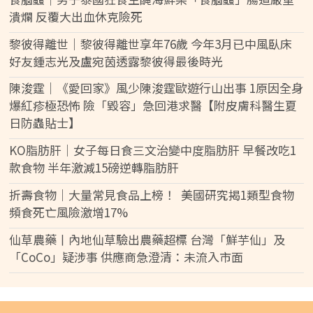
潰爛 反覆大出血休克險死
黎彼得離世｜黎彼得離世享年76歲 今年3月已中風臥床
好友鍾志光及盧宛茵透露黎彼得最後時光
陳浚霆｜《愛回家》風少陳浚霆歐遊行山出事 1原因全身
爆紅疹極恐怖 險「毀容」急回港求醫【附皮膚科醫生夏
日防蟲貼士】
KO脂肪肝｜女子每日食三文治變中度脂肪肝 早餐改吃1
款食物 半年激減15磅逆轉脂肪肝
折壽食物｜大量常見食品上榜！ 美國研究揭1類型食物
頻食死亡風險激增17%
仙草農藥丨內地仙草驗出農藥超標 台灣「鮮芋仙」及
「CoCo」疑涉事 供應商急澄清：未流入市面