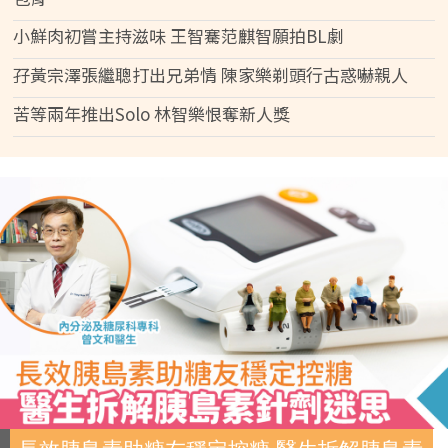
小鮮肉初嘗主持滋味 王智騫范麒智願拍BL劇
孖黃宗澤張繼聰打出兄弟情 陳家樂剃頭行古惑嚇親人
苦等兩年推出Solo 林智樂恨奪新人獎