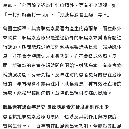
島素。「他們除了認為打針麻煩外，更有不少謬誤，如
『一打針就要打一世』、『打胰島素會上癮』等。」
曾醫生解釋，其實胰島素屬體內產生的荷爾蒙，而並非外
來物質。胰島素治療只是透過額外的胰島素來幫助身體進
行調節，期間能減少過度刺激胰臟製造胰島素，讓胰臟休
息，並不會令胰臟失去本身功能，亦不會造成依賴。反
而，新確診的患者在短時間內開始注射胰島素，有機會修
補胰臟功能，有研究指，及早注射的患者更有機會在治療
後的一年有機會不需再注射。胰島素是一種有效及直接的
治療，能盡早控制病情，並降低出現併發症的風險。
胰島素有過百年歷史 長效胰島素方便度高副作用少
患者抗拒胰島素治療的原因，也涉及其副作用與方便度。
曾醫生分享，一百年前在胰島素出現初期，全屬短效胰島