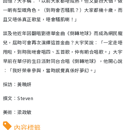
回憶？大宇稱︰「以前大家都唔成熟，但又要扮大個，做
一啲有型嘅角色。（到時會否騷肌？）大家都幾十歲，而
且又唔係真正歌星，唔會騷肌喇！」
談及他近年因翻唱劉德華金曲《倒轉地球》而成為網民寵
兒，屆時可會再次演繹這首金曲？大宇笑說︰「一定走唔
甩啦，到時我哋會唱四、五首歌，仲有啲合唱歌。」大宇
早前在華仔的生日派對同台合唱《倒轉地球》，他開心說
︰「我好榮幸參與，當時感覺真係好夢幻。」
採訪︰黃曉妍
撰文︰Steven
美術︰梁政敏
內容標籤