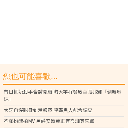
您也可能喜歡...
昔日師奶殺手合體開騷 陶大宇孖吳啟華張兆輝「倒轉地
球」
大牙自爆親身到港報案 呼籲黑人配合調查
不滿扮醜拍MV 呂爵安遭黃正宜岑珈其夾擊