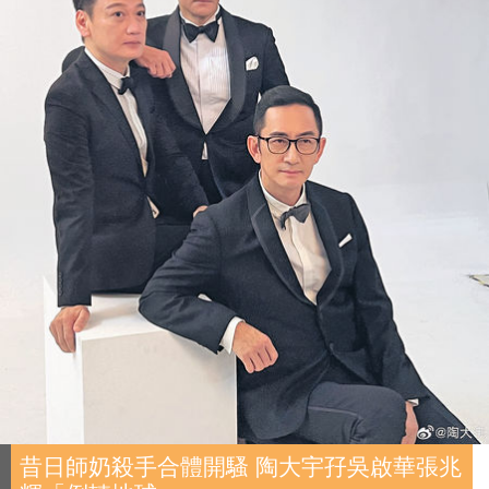
昔日師奶殺手合體開騷 陶大宇孖吳啟華張兆