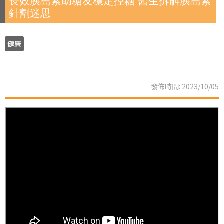
長效胰島素助糖友穩定控糖 醫生拆解胰島素
針劑迷思
健康
發佈時間: 2023/10/05