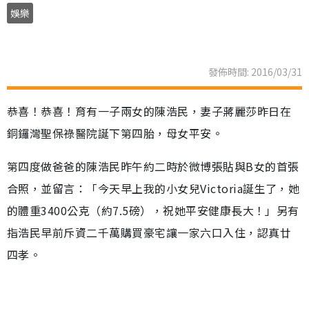
娛樂
發佈時間: 2016/03/31
恭喜！恭喜！育有一子兩女的陳浩民，妻子蔣麗莎昨日在
銅鑼灣聖保祿醫院誕下第四胎，母女平安。
第四度做爸爸的陳浩民昨午約二時於微博張貼與B女的首張
合照，並留言：「今天早上我的小女兒Victoria誕生了，她
的體重3400公克（約7.5磅），祝她平安健康長大！」另有
指浩民早前斥資二千萬購買豪宅讓一家六口入住，認真廿
四孝。