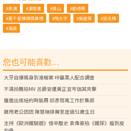
表演
演唱會
佛山
劉德華
萬千星輝頒獎典禮
陶大宇
吳啟華
張兆輝
演員
您也可能喜歡...
大牙自爆親身到港報案 呼籲黑人配合調查
不滿扮醜拍MV 呂爵安遭黃正宜岑珈其夾擊
獲邀出席紐約時裝周 邱彥筒寓工作於集郵
撇甩老公囝囝 陳慧琳排舞室度過51歲生日
主持《歐洲鐵騎遊》憶辛酸史 袁偉豪拍《鐵探》瘦到皮
包骨