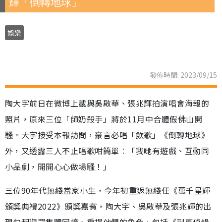
輝「倒轉地球」
娛樂
發佈時間: 2023/09/15
陶大宇前日在微博上載與吳啟華、張兆輝拍演唱會海報的
照片，原來三位「師奶殺手」將於11月中合體假佛山開
騷。大宇接受本報訪問，豪言必唱「飲歌」《倒轉地球》
外，又透露三人不止唱歌咁簡單︰「我哋有遊戲、互動同
小品劇，開開心心做場騷！」
三位90年代無綫當家小生，今年初重返無綫任《萬千星輝
頒獎典禮2022》頒獎嘉賓，陶大宇、吳啟華及張兆輝的出
現勾起觀眾集體回憶，重提他們的角色，包括《刑事偵緝