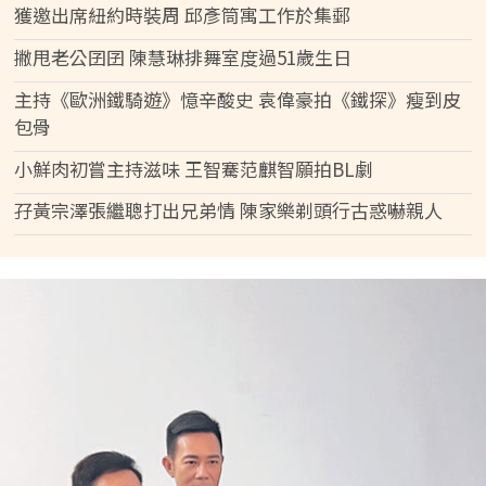
獲邀出席紐約時裝周 邱彥筒寓工作於集郵
撇甩老公囝囝 陳慧琳排舞室度過51歲生日
主持《歐洲鐵騎遊》憶辛酸史 袁偉豪拍《鐵探》瘦到皮
包骨
小鮮肉初嘗主持滋味 王智騫范麒智願拍BL劇
孖黃宗澤張繼聰打出兄弟情 陳家樂剃頭行古惑嚇親人