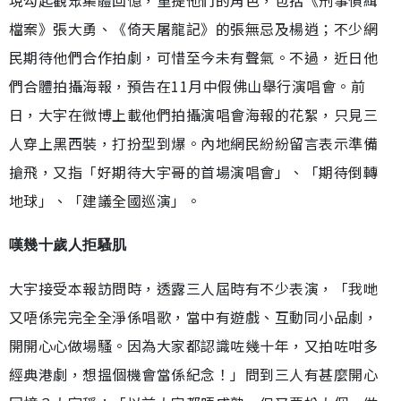
檔案》張大勇、《倚天屠龍記》的張無忌及楊逍；不少網
民期待他們合作拍劇，可惜至今未有聲氣。不過，近日他
們合體拍攝海報，預告在11月中假佛山舉行演唱會。前
日，大宇在微博上載他們拍攝演唱會海報的花絮，只見三
人穿上黑西裝，打扮型到爆。內地網民紛紛留言表示準備
搶飛，又指「好期待大宇哥的首場演唱會」、「期待倒轉
地球」、「建議全國巡演」。
嘆幾十歲人拒騷肌
大宇接受本報訪問時，透露三人屆時有不少表演，「我哋
又唔係完完全全淨係唱歌，當中有遊戲、互動同小品劇，
開開心心做場騷。因為大家都認識咗幾十年，又拍咗咁多
經典港劇，想搵個機會當係紀念！」問到三人有甚麼開心