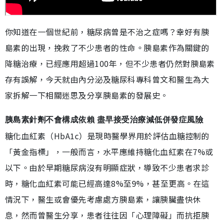
你知道在一個世紀前，糖尿病曾是不治之症嗎？幸好有胰
島素的出現，挽救了不少患者的性命。胰島素作為關鍵的
降糖治療，已經應用超過100年，但不少患者仍然對胰島素
存有誤解，今天就由內分泌及糖尿科專科曾文和醫生為大
家拆解一下相關迷思及分享胰島素的發展史。
胰島素針劑不會構成依賴 盡早接受治療減低併發症風險
糖化血紅素（HbA1c）是現時醫學界用於評估血糖控制的
「黃金指標」，一般而言，水平應維持糖化血紅素在7%或
以下。由於早期糖尿病沒有明顯症狀，導致不少患者求診
時，糖化血紅素可能已經高達8%至9%，甚至更高。在這
情況下，醫生或會優先考慮處方胰島素，讓胰臟盡快休
息，然而曾醫生分享，患者往往因「心理障礙」而抗拒胰