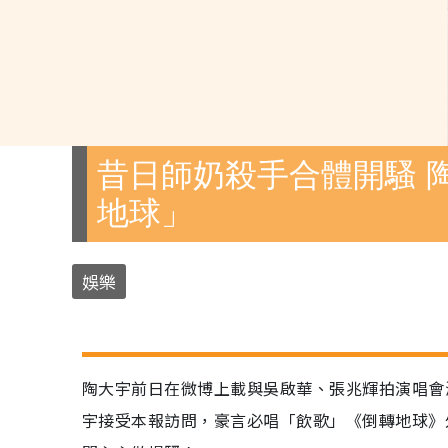
昔日師奶殺手合體開騷 
地球」
娛樂
陶大宇前日在微博上載與吳啟華、張兆輝拍演唱會
宇接受本報訪問，豪言必唱「飲歌」《倒轉地球》