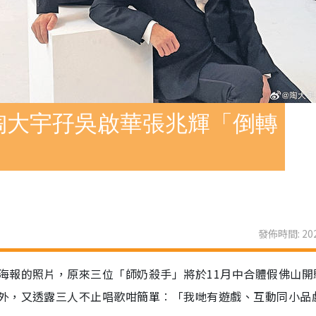
陶大宇孖吳啟華張兆輝「倒轉
發佈時間: 202
海報的照片，原來三位「師奶殺手」將於11月中合體假佛山開
外，又透露三人不止唱歌咁簡單︰「我哋有遊戲、互動同小品