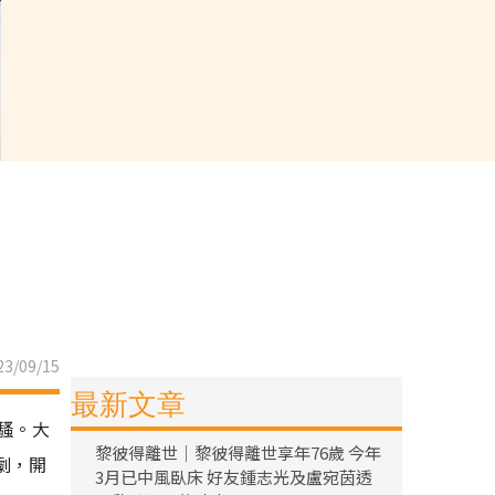
3/09/15
最新文章
騷。大
黎彼得離世｜黎彼得離世享年76歲 今年
劇，開
3月已中風臥床 好友鍾志光及盧宛茵透