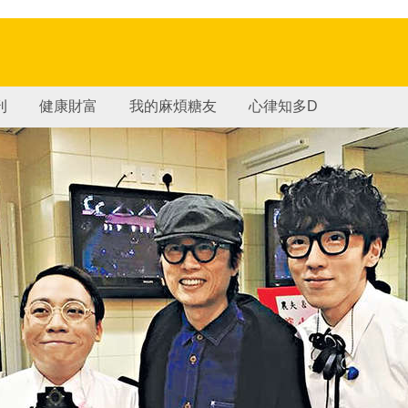
刊
健康財富
我的麻煩糖友
心律知多D