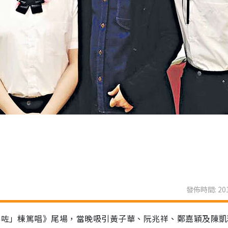
發佈時間: 201
經爆咗」棟篤唱》尾場，當晚吸引黃子華、阮兆祥、鄭嘉穎及陳