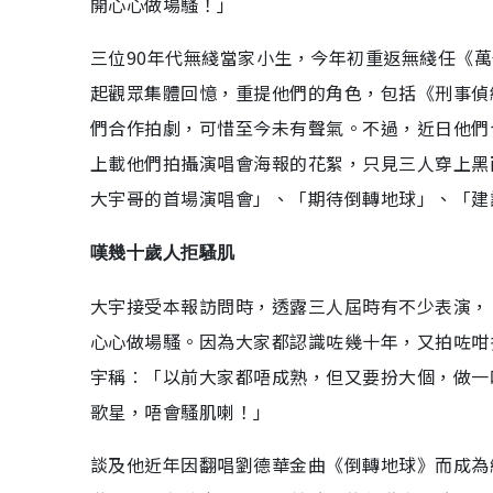
開心心做場騷！」
三位90年代無綫當家小生，今年初重返無綫任《萬
起觀眾集體回憶，重提他們的角色，包括《刑事偵
們合作拍劇，可惜至今未有聲氣。不過，近日他們
上載他們拍攝演唱會海報的花絮，只見三人穿上黑
大宇哥的首場演唱會」、「期待倒轉地球」、「建
嘆幾十歲人拒騷肌
大宇接受本報訪問時，透露三人屆時有不少表演，
心心做場騷。因為大家都認識咗幾十年，又拍咗咁
宇稱︰「以前大家都唔成熟，但又要扮大個，做一
歌星，唔會騷肌喇！」
談及他近年因翻唱劉德華金曲《倒轉地球》而成為