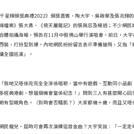
千星輝頒獎典禮2022》頒獎嘉賓，陶大宇、吳啟華及張兆輝
緝檔案》張大勇、《倚天屠龍記》的張無忌及楊逍；不少網民
合體拍攝海報，預告在11月中假佛山舉行演唱會。前日，大宇
西裝，打扮型到爆。內地網民紛紛留言表示準備搶飛，又指「
議全國巡演」。
「我哋又唔係完完全全淨係唱歌，當中有遊戲、互動同小品劇
多經典港劇，想搵個機會當係紀念！」問到三人有甚麼開心回
啲有型嘅角色。（到時會否騷肌？）大家都幾十歲，而且又唔
網民寵兒，屆時可會再次演繹這首金曲？大宇笑說︰「一定走