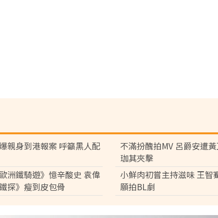
爆親身到港報案 呼籲黑人配
不滿扮醜拍MV 呂爵安遭
珈其夾擊
歐洲鐵騎遊》憶辛酸史 袁偉
小鮮肉初嘗主持滋味 王智
鐵探》瘦到皮包骨
願拍BL劇