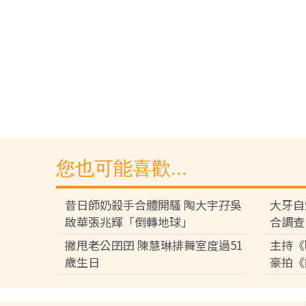
您也可能喜歡...
昔日師奶殺手合體開騷 陶大宇孖吳
大牙自
啟華張兆輝「倒轉地球」
合調查
撇甩老公囝囝 陳慧琳排舞室度過51
主持《
歲生日
豪拍《