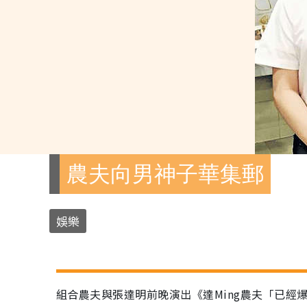
農夫向男神子華集郵
娛樂
組合農夫與張達明前晚演出《達Ming農夫「已