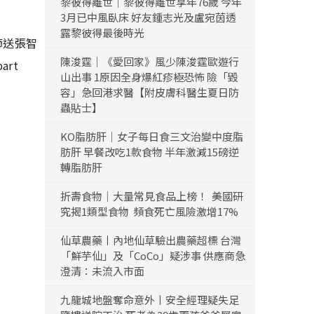
黎彼得離世｜黎彼得離世享年76歲 今年
3月已中風臥床 好友鍾志光及盧宛茵透
露黎彼得最後時光
節送張智
陳浚霆｜《愛回家》風少陳浚霆歐遊行
rt
山出事 1原因全身爆紅疹極恐怖 險「毀
容」急回港求醫【附皮膚科醫生夏日防
蟲貼士】
KO脂肪肝｜女子每日食三文治變中度脂
肪肝 早餐改吃1款食物 半年激減15磅逆
轉脂肪肝
折壽食物｜大量常見食品上榜！ 美國研
究揭1類型食物 頻食死亡風險激增17%
仙草農藥丨內地仙草驗出農藥超標 台灣
「鮮芋仙」及「CoCo」疑涉事 供應商急
澄清：未流入市面
九龍城地盤奪命意外丨安全經理疑失足