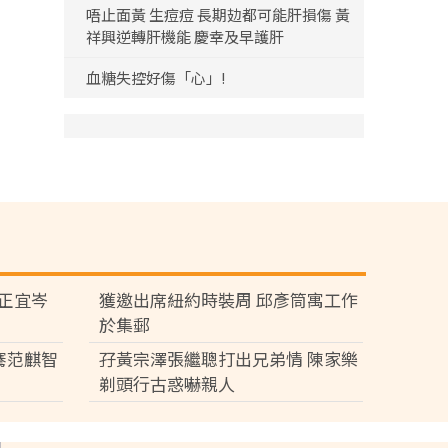
唔止面黃 生痘痘 長期攰都可能肝損傷 黃
祥興逆轉肝機能 慶幸及早護肝
血糖失控好傷「心」!
黃正宜岑
獲邀出席紐約時裝周 邱彥筒寓工作
於集郵
騫范麒智
孖黃宗澤張繼聰打出兄弟情 陳家樂
剃頭行古惑嚇親人