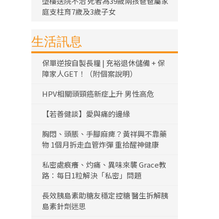
墮樓送院不治 死者為39歲兩孩爸爸屬家
庭支柱育7歲及3歲子女
生活訊息
保單逆按自製長糧 | 充裕退休儲備 + 保
障家人GET！（附個案說明）
HPV相關頭頸癌新症上升 男性高危
【若善健談】愛與痛的邊緣
胸悶、頭脹、手腳麻痺？黃祥興不靠藥
物 1個月拆走血管炸彈 重拾醒神健康
私密處痕癢、灼痛、異味來襲 Grace教
路：每日1粒解決「私密」問題
長效胰島素助糖友穩定控糖 醫生拆解胰
島素針劑迷思