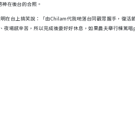
男神在後台的合照。
達明在台上搞笑說：「由Chilam代我哋落台同觀眾握手，復活
夜場感辛苦，所以完成後要好好休息，如果農夫舉行棟篤唱pa