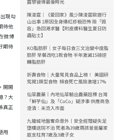
露黎彼得最後時光
陳浚霆｜《愛回家》風少陳浚霆歐遊行
的出現勾
山出事 1原因全身爆紅疹極恐怖 險「毀
期待他
容」急回港求醫【附皮膚科醫生夏日防
蟲貼士】
在微博
好期待
KO脂肪肝｜女子每日食三文治變中度脂
肪肝 早餐改吃1款食物 半年激減15磅逆
轉脂肪肝
折壽食物｜大量常見食品上榜！ 美國研
究揭1類型食物 頻食死亡風險激增17%
，開開
仙草農藥丨內地仙草驗出農藥超標 台灣
憶？大
「鮮芋仙」及「CoCo」疑涉事 供應商急
係真正
澄清：未流入市面
九龍城地盤奪命意外丨安全經理疑失足
墮樓送院不治 死者為39歲兩孩爸爸屬家
唔甩
庭支柱育7歲及3歲子女