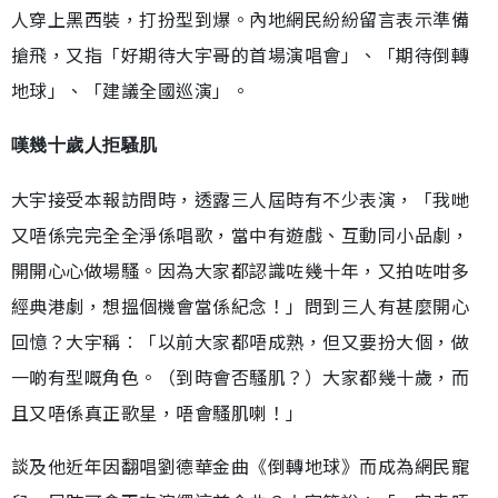
人穿上黑西裝，打扮型到爆。內地網民紛紛留言表示準備
搶飛，又指「好期待大宇哥的首場演唱會」、「期待倒轉
地球」、「建議全國巡演」。
嘆幾十歲人拒騷肌
大宇接受本報訪問時，透露三人屆時有不少表演，「我哋
又唔係完完全全淨係唱歌，當中有遊戲、互動同小品劇，
開開心心做場騷。因為大家都認識咗幾十年，又拍咗咁多
經典港劇，想搵個機會當係紀念！」問到三人有甚麼開心
回憶？大宇稱︰「以前大家都唔成熟，但又要扮大個，做
一啲有型嘅角色。（到時會否騷肌？）大家都幾十歲，而
且又唔係真正歌星，唔會騷肌喇！」
談及他近年因翻唱劉德華金曲《倒轉地球》而成為網民寵