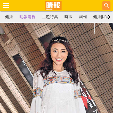
健康
晴報電視
主題特集
時事
副刊
健康財富