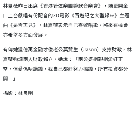
林夏薇昨日出席《香港管弦樂團籌款音樂會》，她更開金
口上台獻唱有份配音的3D電影《西遊記之大聖歸來》主題
曲《是否再見》。林夏薇表示自己喜歡唱歌，將來有機會
亦希望多方面發展。
有傳她獲億萬金融才俊老公莫贊生（Jason）支撑財政，林
夏薇強調兩人財政獨立，她說：「兩公婆相親相愛好正
常，但愛係唔講錢，我自己都好努力搵錢，所有投資都分
開。」
攝影：林良明