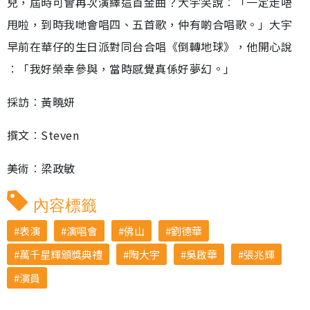
兒，屆時可會再次演繹這首金曲？大宇笑說︰「一定走唔
甩啦，到時我哋會唱四、五首歌，仲有啲合唱歌。」大宇
早前在華仔的生日派對同台合唱《倒轉地球》，他開心說
︰「我好榮幸參與，當時感覺真係好夢幻。」
採訪︰黃曉妍
撰文︰Steven
美術︰梁政敏
內容標籤
表演
演唱會
佛山
劉德華
萬千星輝頒獎典禮
陶大宇
吳啟華
張兆輝
演員