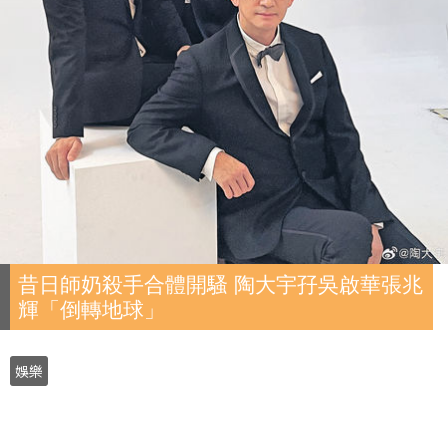
昔日師奶殺手合體開騷 陶大宇孖吳啟華張兆
輝「倒轉地球」
娛樂