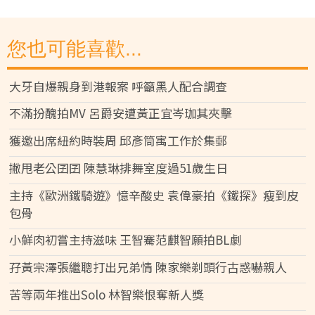
您也可能喜歡...
大牙自爆親身到港報案 呼籲黑人配合調查
不滿扮醜拍MV 呂爵安遭黃正宜岑珈其夾擊
獲邀出席紐約時裝周 邱彥筒寓工作於集郵
撇甩老公囝囝 陳慧琳排舞室度過51歲生日
主持《歐洲鐵騎遊》憶辛酸史 袁偉豪拍《鐵探》瘦到皮
包骨
小鮮肉初嘗主持滋味 王智騫范麒智願拍BL劇
孖黃宗澤張繼聰打出兄弟情 陳家樂剃頭行古惑嚇親人
苦等兩年推出Solo 林智樂恨奪新人獎