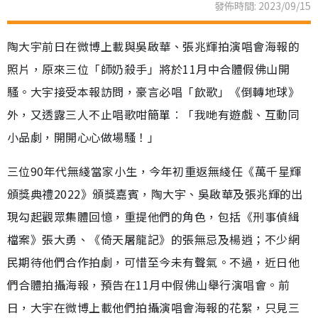
發佈時間: 2023/09/15
陶大宇前日在微博上載與吳啟華、張兆輝拍演唱會海報的
照片，原來三位「師奶殺手」將於11月中合體假佛山開
騷。大宇接受本報訪問，豪言必唱「飲歌」《倒轉地球》
外，又透露三人不止唱歌咁簡單︰「我哋有遊戲、互動同
小品劇，開開心心做場騷！」
三位90年代無綫當家小生，今年初重返無綫任《萬千星輝
頒獎典禮2022》頒獎嘉賓，陶大宇、吳啟華及張兆輝的出
現勾起觀眾集體回憶，重提他們的角色，包括《刑事偵緝
檔案》張大勇、《倚天屠龍記》的張無忌及楊逍；不少網
民期待他們合作拍劇，可惜至今未有聲氣。不過，近日他
們合體拍攝海報，預告在11月中假佛山舉行演唱會。前
日，大宇在微博上載他們拍攝演唱會海報的花絮，只見三