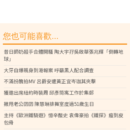
您也可能喜歡...
昔日師奶殺手合體開騷 陶大宇孖吳啟華張兆輝「倒轉地
球」
大牙自爆親身到港報案 呼籲黑人配合調查
不滿扮醜拍MV 呂爵安遭黃正宜岑珈其夾擊
獲邀出席紐約時裝周 邱彥筒寓工作於集郵
撇甩老公囝囝 陳慧琳排舞室度過51歲生日
主持《歐洲鐵騎遊》憶辛酸史 袁偉豪拍《鐵探》瘦到皮
包骨