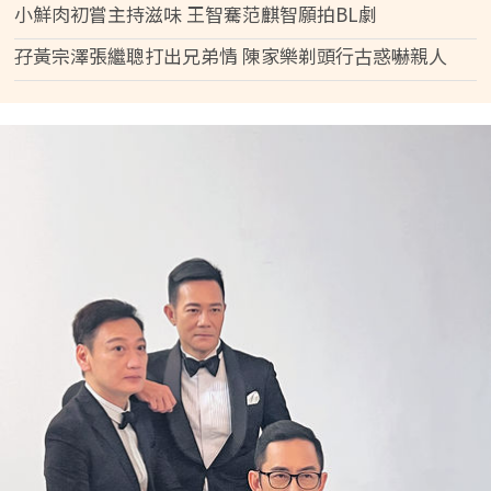
小鮮肉初嘗主持滋味 王智騫范麒智願拍BL劇
孖黃宗澤張繼聰打出兄弟情 陳家樂剃頭行古惑嚇親人