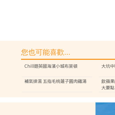
您也可能喜歡...
Chill遊英國海濱小城布萊頓
大坑中
補氣排濕 五指毛桃蓮子圓肉雞湯
飲蘋果
大要點