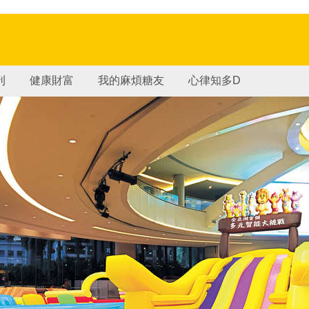
刊
健康財富
我的麻煩糖友
心律知多D