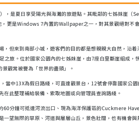
on），是夏日享受陽光與海灘的旅遊點。其毗鄰的七姊妹崖（Sev
景地，更是Windows 7內置的Wallpaper之一，對其景觀絕對不
場，但來到南部小城，遊客們的目的都是想親親大自然，沿着
ark來一次遠足之旅。位於國家公園內的七姊妹崖，由7座白堊斷崖組成，
麗的景觀常被譽為「世界的盡頭」。
士，當中13X為假日路綫，可直達觀景台，12號會停靠國家公園
先在此整理補給裝備、索取地圖或向管理員查詢路綫。
，約60分鐘可抵達河流出口、現為海洋保護區的Cuckmere Hav
是一望無際的草原、河道與層層山丘，景色壯闊，也有機會與