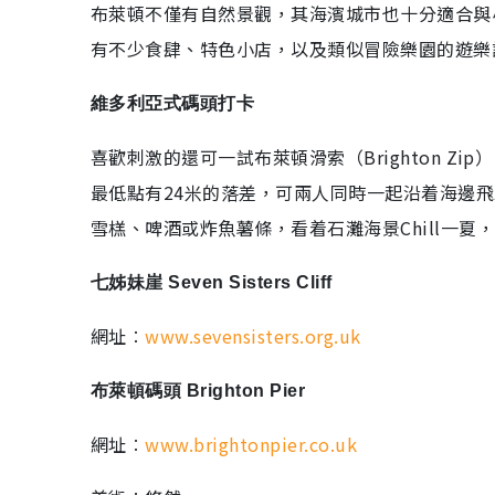
布萊頓不僅有自然景觀，其海濱城市也十分適合與
有不少食肆、特色小店，以及類似冒險樂園的遊樂
維多利亞式碼頭打卡
喜歡刺激的還可一試布萊頓滑索（Brighton Z
最低點有24米的落差，可兩人同時一起沿着海邊
雪榚、啤酒或炸魚薯條，看着石灘海景Chill一夏
七姊妹崖 Seven Sisters Cliff
網址︰
www.sevensisters.org.uk
布萊頓碼頭 Brighton Pier
網址︰
www.brightonpier.co.uk