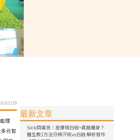
6/03/29
最新文章
智能理
Sick問識答｜皮膚現白斑=真菌纏身？
大多元智
醫生教1方法分辨汗斑vs白蝕 解析發作