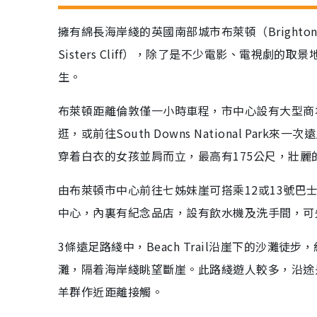
擁有綿長海岸綫的英國南部城市布萊頓（Bright
Sisters Cliff），除了是不少電影、電視劇的取
生。
布萊頓距離倫敦僅一小時車程，市中心設有大型商
逛，或前往South Downs National P
穿着白衣的女孩並肩而立，最高有175公尺，壯
由布萊頓市中心前往七姊妹崖可搭乘12或13號巴
中心，內裏有紀念品店，設有飲水機及洗手間，可
3條遠足路綫中，Beach Trail沿崖下的沙灘徒步
灘，隔着海岸綫眺望斷崖。此路綫遊人較多，沿途
羊群作近距離接觸。