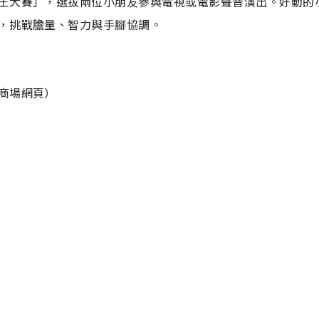
王大賽」，選拔兩位小朋友參與電視或電影聲音演出。好動的
，挑戰膽量、智力與手腳協調。
商場網頁）