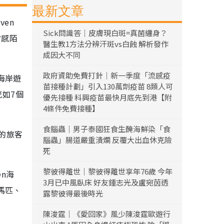
最新文章
en
Sick問識答｜皮膚現白斑=真菌纏身？
會感陌
醫生教1方法分辨汗斑vs白蝕 解析發作
成因大不同
政府資助免費打針｜新一季度「流感疫
海岸遊
苗接種計劃」引入130萬劑疫苗 8類人可
恍如7個
優先接種 科興疫苗最快月底先到港【附
4條件免費接種】
食腦蟲｜男子泰國狂食生醃海鮮染「食
的旅客
腦蟲」腸道嚴重潰爛 反覆大出血休克險
死
黎彼得離世｜黎彼得離世享年76歲 今年
en海
3月已中風臥床 好友鍾志光及盧宛茵透
馬匹、
露黎彼得最後時光
陳浚霆｜《愛回家》風少陳浚霆歐遊行