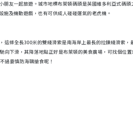
小朋友一起旅遊。城市地標布萊頓碼頭是英國維多利亞式碼頭
設施及機動遊戲，也有可供成人碰碰運氣的老虎機。
ip），這條全長300米的雙綫滑索是南海岸上最長的拉鍊綫滑索，
飛馳向下滑，其降落地點正好是布萊頓的美食廣場，可找個位置
，不過要慎防海鷗搶食呢！