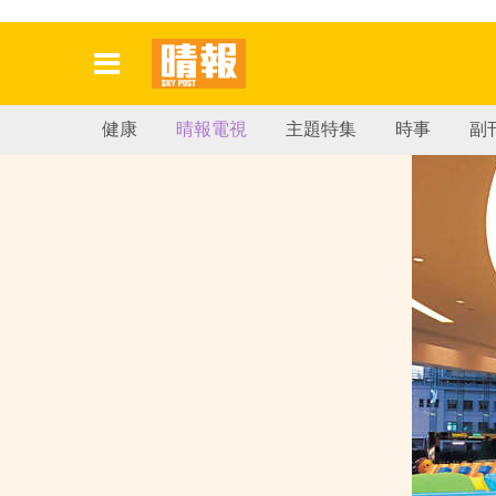
健康
晴報電視
主題特集
時事
副