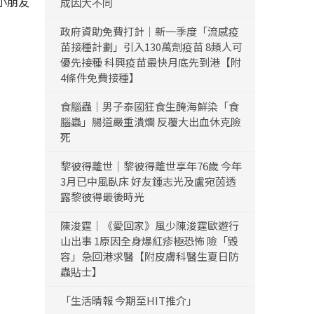
小朋友
成因大不同
政府資助免費打針｜新一季度「流感疫
苗接種計劃」引入130萬劑疫苗 8類人可
優先接種 科興疫苗最快月底先到港【附
4條件免費接種】
食腦蟲｜男子泰國狂食生醃海鮮染「食
腦蟲」腸道嚴重潰爛 反覆大出血休克險
死
黎彼得離世｜黎彼得離世享年76歲 今年
3月已中風臥床 好友鍾志光及盧宛茵透
露黎彼得最後時光
陳浚霆｜《愛回家》風少陳浚霆歐遊行
山出事 1原因全身爆紅疹極恐怖 險「毀
容」急回港求醫【附皮膚科醫生夏日防
蟲貼士】
「生活晴報 今期至HIT推介」