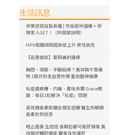
生活訊息
保單逆按自製長糧 | 充裕退休儲備 + 保
障家人GET！（附個案說明）
HPV相關頭頸癌新症上升 男性高危
【若善健談】愛與痛的邊緣
胸悶、頭脹、手腳麻痺？黃祥興不靠藥
物 1個月拆走血管炸彈 重拾醒神健康
私密處痕癢、灼痛、異味來襲 Grace教
路：每日1粒解決「私密」問題
長效胰島素助糖友穩定控糖 醫生拆解胰
島素針劑迷思
唔止面黃 生痘痘 長期攰都可能肝損傷 黃
祥興逆轉肝機能 慶幸及早護肝