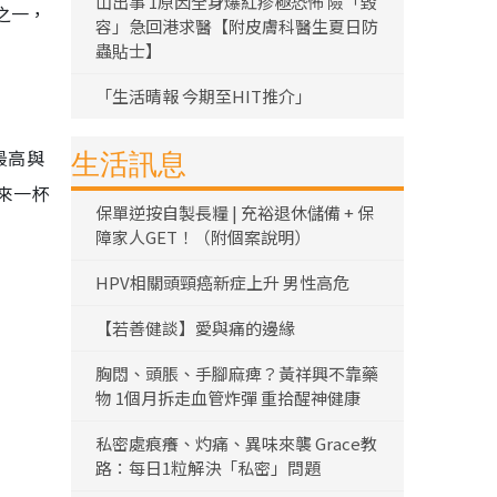
山出事 1原因全身爆紅疹極恐怖 險「毀
之一，
容」急回港求醫【附皮膚科醫生夏日防
蟲貼士】
「生活晴報 今期至HIT推介」
最高與
生活訊息
來一杯
保單逆按自製長糧 | 充裕退休儲備 + 保
障家人GET！（附個案說明）
HPV相關頭頸癌新症上升 男性高危
【若善健談】愛與痛的邊緣
胸悶、頭脹、手腳麻痺？黃祥興不靠藥
物 1個月拆走血管炸彈 重拾醒神健康
私密處痕癢、灼痛、異味來襲 Grace教
路：每日1粒解決「私密」問題