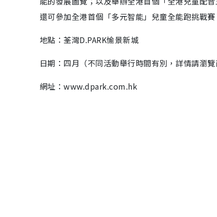
能的發展圖覽；以及舉辦全港首個「全港兒童配音
還可參加全港首個「多元智能」兒童全能跑挑戰賽
地點：荃灣D.PARK愉景新城
日期：四月（不同活動舉行時間有別，詳情請瀏覽
網址：www.dpark.com.hk