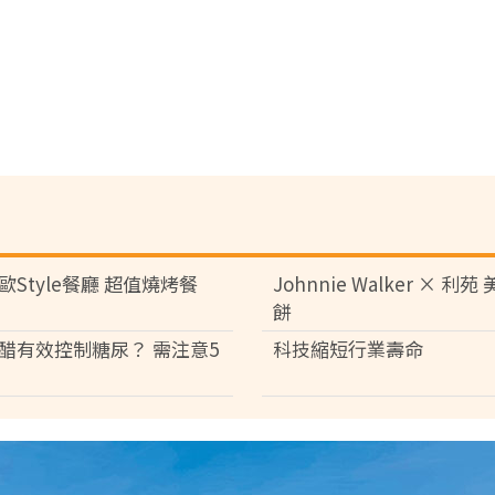
歐Style餐廳 超值燒烤餐
Johnnie Walker × 利
餅
醋有效控制糖尿？ 需注意5
科技縮短行業壽命