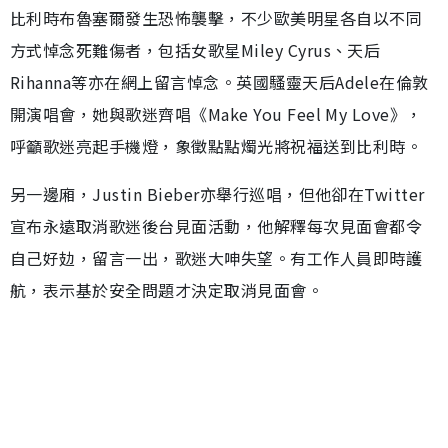
比利時布魯塞爾發生恐怖襲擊，不少歐美明星各自以不同
方式悼念死難傷者，包括女歌星Miley Cyrus、天后
Rihanna等亦在網上留言悼念。英國騷靈天后Adele在倫敦
開演唱會，她與歌迷齊唱《Make You Feel My Love》，
呼籲歌迷亮起手機燈，象徵點點燭光將祝福送到比利時。
另一邊廂，Justin Bieber亦舉行巡唱，但他卻在Twitter
宣布永遠取消歌迷後台見面活動，他解釋每次見面會都令
自己好攰，留言一出，歌迷大呻失望。有工作人員即時護
航，表示基於安全問題才決定取消見面會。