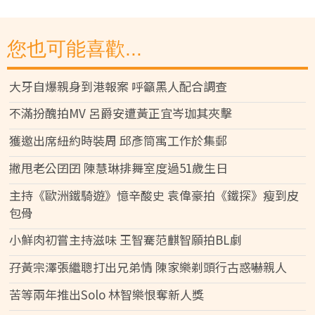
您也可能喜歡...
大牙自爆親身到港報案 呼籲黑人配合調查
不滿扮醜拍MV 呂爵安遭黃正宜岑珈其夾擊
獲邀出席紐約時裝周 邱彥筒寓工作於集郵
撇甩老公囝囝 陳慧琳排舞室度過51歲生日
主持《歐洲鐵騎遊》憶辛酸史 袁偉豪拍《鐵探》瘦到皮
包骨
小鮮肉初嘗主持滋味 王智騫范麒智願拍BL劇
孖黃宗澤張繼聰打出兄弟情 陳家樂剃頭行古惑嚇親人
苦等兩年推出Solo 林智樂恨奪新人獎