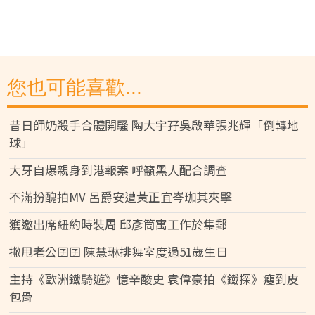
您也可能喜歡...
昔日師奶殺手合體開騷 陶大宇孖吳啟華張兆輝「倒轉地
球」
大牙自爆親身到港報案 呼籲黑人配合調查
不滿扮醜拍MV 呂爵安遭黃正宜岑珈其夾擊
獲邀出席紐約時裝周 邱彥筒寓工作於集郵
撇甩老公囝囝 陳慧琳排舞室度過51歲生日
主持《歐洲鐵騎遊》憶辛酸史 袁偉豪拍《鐵探》瘦到皮
包骨