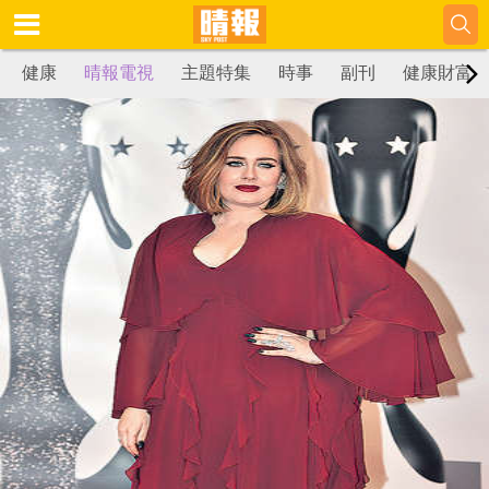
健康
晴報電視
主題特集
時事
副刊
健康財富