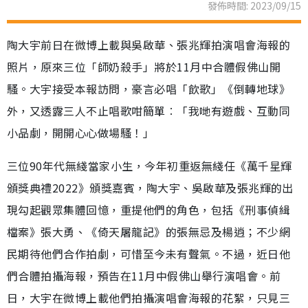
發佈時間: 2023/09/15
陶大宇前日在微博上載與吳啟華、張兆輝拍演唱會海報的
照片，原來三位「師奶殺手」將於11月中合體假佛山開
騷。大宇接受本報訪問，豪言必唱「飲歌」《倒轉地球》
外，又透露三人不止唱歌咁簡單︰「我哋有遊戲、互動同
小品劇，開開心心做場騷！」
三位90年代無綫當家小生，今年初重返無綫任《萬千星輝
頒獎典禮2022》頒獎嘉賓，陶大宇、吳啟華及張兆輝的出
現勾起觀眾集體回憶，重提他們的角色，包括《刑事偵緝
檔案》張大勇、《倚天屠龍記》的張無忌及楊逍；不少網
民期待他們合作拍劇，可惜至今未有聲氣。不過，近日他
們合體拍攝海報，預告在11月中假佛山舉行演唱會。前
日，大宇在微博上載他們拍攝演唱會海報的花絮，只見三