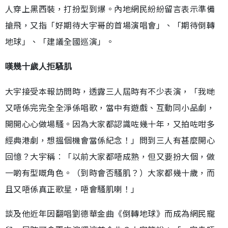
人穿上黑西裝，打扮型到爆。內地網民紛紛留言表示準備
搶飛，又指「好期待大宇哥的首場演唱會」、「期待倒轉
地球」、「建議全國巡演」。
嘆幾十歲人拒騷肌
大宇接受本報訪問時，透露三人屆時有不少表演，「我哋
又唔係完完全全淨係唱歌，當中有遊戲、互動同小品劇，
開開心心做場騷。因為大家都認識咗幾十年，又拍咗咁多
經典港劇，想搵個機會當係紀念！」問到三人有甚麼開心
回憶？大宇稱︰「以前大家都唔成熟，但又要扮大個，做
一啲有型嘅角色。（到時會否騷肌？）大家都幾十歲，而
且又唔係真正歌星，唔會騷肌喇！」
談及他近年因翻唱劉德華金曲《倒轉地球》而成為網民寵