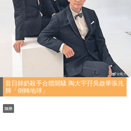
昔日師奶殺手合體開騷 陶大宇孖吳啟華張兆
輝「倒轉地球」
娛樂