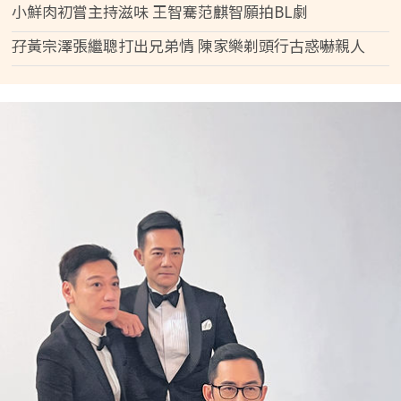
小鮮肉初嘗主持滋味 王智騫范麒智願拍BL劇
孖黃宗澤張繼聰打出兄弟情 陳家樂剃頭行古惑嚇親人