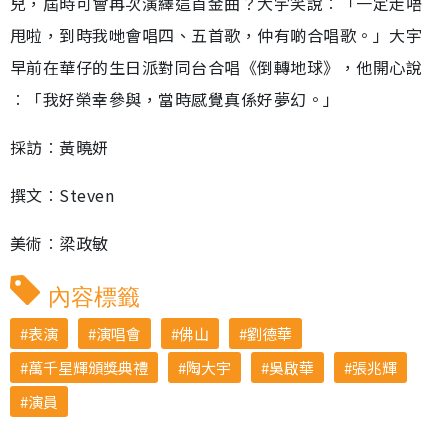
兒，屆時可會再次演繹這首金曲？大宇笑說︰「一定走唔
甩啦，到時我哋會唱四、五首歌，仲有啲合唱歌。」大宇
早前在華仔的生日派對同台合唱《倒轉地球》，他開心說
︰「我好榮幸參與，當時感覺真係好夢幻。」
採訪︰黃曉妍
撰文︰Steven
美術︰梁政敏
內容標籤
表演
演唱會
佛山
劉德華
萬千星輝頒獎典禮
陶大宇
吳啟華
張兆輝
演員