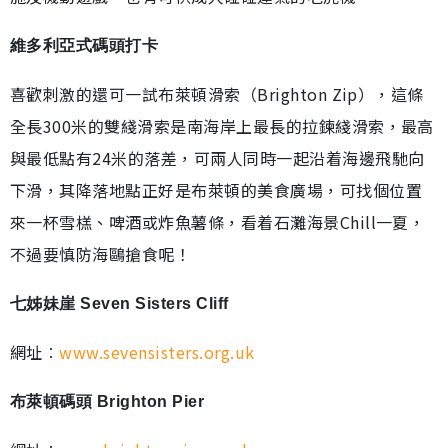
維多利亞式碼頭打卡
喜歡刺激的還可一試布萊頓滑索（Brighton Zip），這條
全長300米的雙綫滑索是南海岸上最長的拉鍊綫滑索，最高
與最低點有24米的落差，可兩人同時一起沿着海邊飛馳向
下滑，其降落地點正好是布萊頓的美食廣場，可找個位置
來一杯雪榚、啤酒或炸魚薯條，看着石灘海景Chill一夏，
不過要慎防海鷗搶食呢！
七姊妹崖 Seven Sisters Cliff
網址︰
www.sevensisters.org.uk
布萊頓碼頭 Brighton Pier