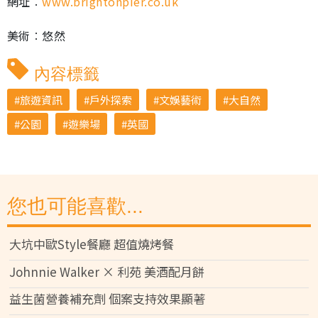
網址︰
www.brightonpier.co.uk
美術︰悠然
內容標籤
旅遊資訊
戶外探索
文娛藝術
大自然
公園
遊樂場
英國
您也可能喜歡...
大坑中歐Style餐廳 超值燒烤餐
Johnnie Walker × 利苑 美酒配月餅
益生菌營養補充劑 個案支持效果顯著