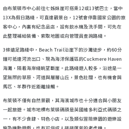
由布萊頓市中心前往七姊妹崖可搭乘12或13號巴士，當中
13X為假日路綫，可直達觀景台，12號會停靠國家公園的旅
客中心，內裏有紀念品店，設有飲水機及洗手間，可先在
此整理補給裝備、索取地圖或向管理員查詢路綫。
3條遠足路綫中，Beach Trail沿崖下的沙灘徒步，約60分
鐘可抵達河流出口、現為海洋保護區的Cuckmere Haven
海灘，隔着海岸綫眺望斷崖。此路綫遊人較多，沿途是一
望無際的草原、河道與層層山丘，景色壯闊，也有機會與
馬匹、羊群作近距離接觸。
布萊頓不僅有自然景觀，其海濱城市也十分適合與小朋友
一起旅遊。城市地標布萊頓碼頭是英國維多利亞式碼頭之
一，有不少食肆、特色小店，以及類似冒險樂園的遊樂設
施及機動遊戲，也有可供成人碰碰運氣的老虎機。