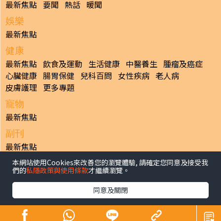
最新焦點
要聞
熱話
暖聞
娛樂
最新焦點
健康
最新焦點
飲食及運動
生活健康
中醫養生
腫瘤及癌症
心臟健康
腸胃保健
兒科百問
女性疾病
老人病
皮膚護理
更多專題
寵物
最新焦點
副刊
最新焦點
本網站使用Cookies來改善您的瀏覽體驗, 請確定您同意及接受我
日報
們的
私隱政策與使用條款
才繼續瀏覽。
揭頁版
港聞
財經/地產
中國/國際
娛樂
Healthy Life
生活副刊
親子/教育
體育
專題/人物
昔日晴報
同意及關閉
香港經濟日報版權所有©2026