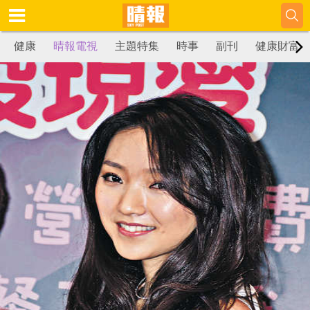
健康
晴報電視
主題特集
時事
副刊
健康財富