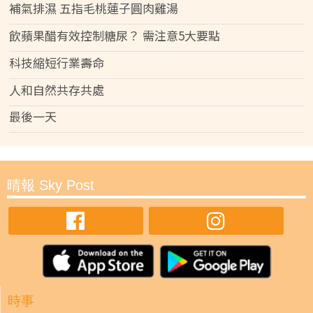
補氣排濕 五指毛桃蓮子圓肉雞湯
飲蘋果醋有效控制糖尿？ 需注意5大要點
科技縮短行業壽命
人和自然共存共處
最後一天
晴報 Sky Post
時事