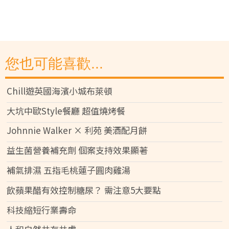
您也可能喜歡...
Chill遊英國海濱小城布萊頓
大坑中歐Style餐廳 超值燒烤餐
Johnnie Walker × 利苑 美酒配月餅
益生菌營養補充劑 個案支持效果顯著
補氣排濕 五指毛桃蓮子圓肉雞湯
飲蘋果醋有效控制糖尿？ 需注意5大要點
科技縮短行業壽命