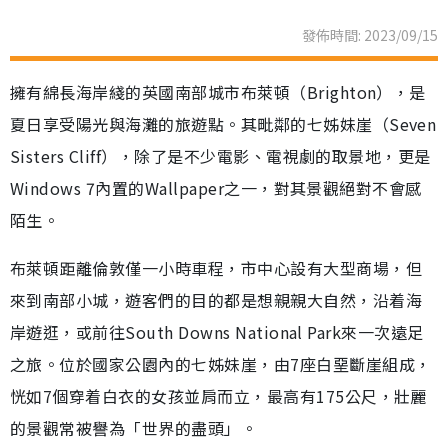
發佈時間: 2023/09/15
擁有綿長海岸綫的英國南部城市布萊頓（Brighton），是
夏日享受陽光與海灘的旅遊點。其毗鄰的七姊妹崖（Seven
Sisters Cliff），除了是不少電影、電視劇的取景地，更是
Windows 7內置的Wallpaper之一，對其景觀絕對不會感
陌生。
布萊頓距離倫敦僅一小時車程，市中心設有大型商場，但
來到南部小城，遊客們的目的都是想親親大自然，沿着海
岸遊逛，或前往South Downs National Park來一次遠足
之旅。位於國家公園內的七姊妹崖，由7座白堊斷崖組成，
恍如7個穿着白衣的女孩並肩而立，最高有175公尺，壯麗
的景觀常被譽為「世界的盡頭」。