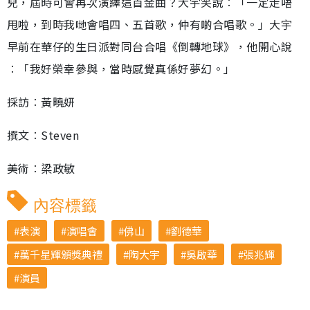
兒，屆時可會再次演繹這首金曲？大宇笑說︰「一定走唔
甩啦，到時我哋會唱四、五首歌，仲有啲合唱歌。」大宇
早前在華仔的生日派對同台合唱《倒轉地球》，他開心說
︰「我好榮幸參與，當時感覺真係好夢幻。」
採訪︰黃曉妍
撰文︰Steven
美術︰梁政敏
內容標籤
表演
演唱會
佛山
劉德華
萬千星輝頒獎典禮
陶大宇
吳啟華
張兆輝
演員