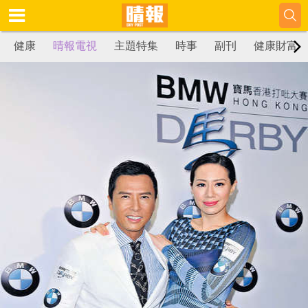
健康
晴報電視
主題特集
時事
副刊
健康財富