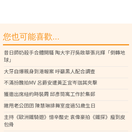
您也可能喜歡...
昔日師奶殺手合體開騷 陶大宇孖吳啟華張兆輝「倒轉地
球」
大牙自爆親身到港報案 呼籲黑人配合調查
不滿扮醜拍MV 呂爵安遭黃正宜岑珈其夾擊
獲邀出席紐約時裝周 邱彥筒寓工作於集郵
撇甩老公囝囝 陳慧琳排舞室度過51歲生日
主持《歐洲鐵騎遊》憶辛酸史 袁偉豪拍《鐵探》瘦到皮
包骨