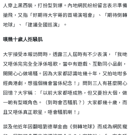
人穿上黑西裝，打扮型到爆。內地網民紛紛留言表示準備
搶飛，又指「好期待大宇哥的首場演唱會」、「期待倒轉
地球」、「建議全國巡演」。
嘆幾十歲人拒騷肌
大宇接受本報訪問時，透露三人屆時有不少表演，「我哋
又唔係完完全全淨係唱歌，當中有遊戲、互動同小品劇，
開開心心做場騷。因為大家都認識咗幾十年，又拍咗咁多
經典港劇，想搵個機會當係紀念！」問到三人有甚麼開心
回憶？大宇稱︰「以前大家都唔成熟，但又要扮大個，做
一啲有型嘅角色。（到時會否騷肌？）大家都幾十歲，而
且又唔係真正歌星，唔會騷肌喇！」
談及他近年因翻唱劉德華金曲《倒轉地球》而成為網民寵