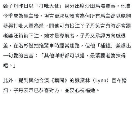
甄子丹昨日以「打吡大使」身分出席沙田馬場賽事，他自
今季成為馬主後，坦言更深切體會為何所有馬主都以能夠
參與打吡大賽為榮。問他可有投注？子丹笑言有時都會跟
老婆汪詩詩下注，她才是導航者，子丹又承認方向感很
差，在洛杉磯拍拖駕車時經常迷路，但他「補鑊」兼爆出
一句愛的宣言：「其他咩嘢都可以錯，最緊要老婆揀得
啱。」
此外，提到與他合演《葉問》的熊黛林（Lynn）宣布婚
訊，子丹表示已恭喜對方，並衷心祝福她。