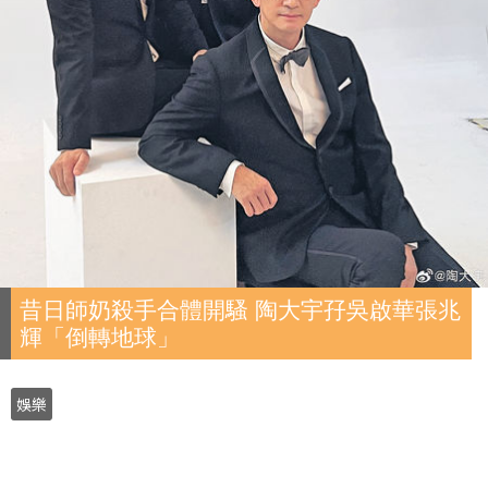
昔日師奶殺手合體開騷 陶大宇孖吳啟華張兆
輝「倒轉地球」
娛樂