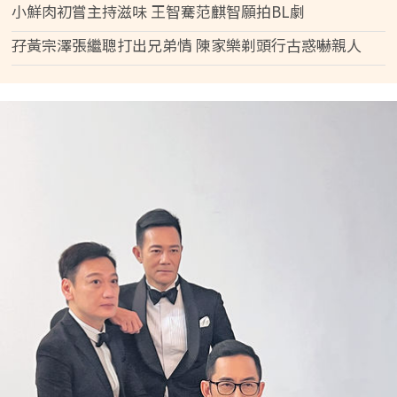
小鮮肉初嘗主持滋味 王智騫范麒智願拍BL劇
孖黃宗澤張繼聰打出兄弟情 陳家樂剃頭行古惑嚇親人