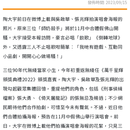
發佈時間: 2023/09/15
陶大宇前日在微博上載與吳啟華、張兆輝拍演唱會海報的
照片，原來三位「師奶殺手」將於11月中合體假佛山開
騷。大宇接受本報訪問，豪言必唱「飲歌」《倒轉地球》
外，又透露三人不止唱歌咁簡單︰「我哋有遊戲、互動同
小品劇，開開心心做場騷！」
三位90年代無綫當家小生，今年初重返無綫任《萬千星輝
頒獎典禮2022》頒獎嘉賓，陶大宇、吳啟華及張兆輝的出
現勾起觀眾集體回憶，重提他們的角色，包括《刑事偵緝
檔案》張大勇、《倚天屠龍記》的張無忌及楊逍；不少網
民期待他們合作拍劇，可惜至今未有聲氣。不過，近日他
們合體拍攝海報，預告在11月中假佛山舉行演唱會。前
日，大宇在微博上載他們拍攝演唱會海報的花絮，只見三