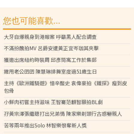
您也可能喜歡...
大牙自爆親身到港報案 呼籲黑人配合調查
不滿扮醜拍MV 呂爵安遭黃正宜岑珈其夾擊
獲邀出席紐約時裝周 邱彥筒寓工作於集郵
撇甩老公囝囝 陳慧琳排舞室度過51歲生日
主持《歐洲鐵騎遊》憶辛酸史 袁偉豪拍《鐵探》瘦到皮
包骨
小鮮肉初嘗主持滋味 王智騫范麒智願拍BL劇
孖黃宗澤張繼聰打出兄弟情 陳家樂剃頭行古惑嚇親人
苦等兩年推出Solo 林智樂恨奪新人獎