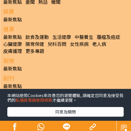
最新焦點
要聞
熱話
暖聞
娛樂
最新焦點
健康
最新焦點
飲食及運動
生活健康
中醫養生
腫瘤及癌症
心臟健康
腸胃保健
兒科百問
女性疾病
老人病
皮膚護理
更多專題
寵物
最新焦點
副刊
最新焦點
本網站使用Cookies來改善您的瀏覽體驗, 請確定您同意及接受我
日報
們的
私隱政策與使用條款
才繼續瀏覽。
揭頁版
港聞
財經/地產
中國/國際
娛樂
Healthy Life
生活副刊
親子/教育
體育
專題/人物
昔日晴報
同意及關閉
香港經濟日報版權所有©2026