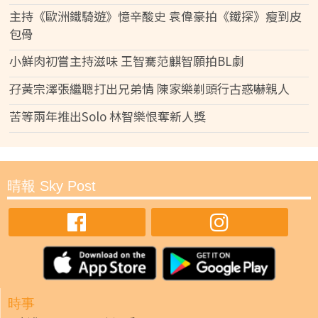
主持《歐洲鐵騎遊》憶辛酸史 袁偉豪拍《鐵探》瘦到皮
包骨
小鮮肉初嘗主持滋味 王智騫范麒智願拍BL劇
孖黃宗澤張繼聰打出兄弟情 陳家樂剃頭行古惑嚇親人
苦等兩年推出Solo 林智樂恨奪新人獎
晴報 Sky Post
時事