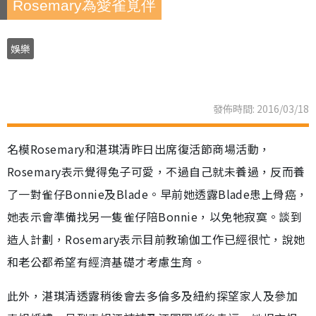
Rosemary為愛雀覓伴
娛樂
發佈時間: 2016/03/18
名模Rosemary和湛琪清昨日出席復活節商場活動，
Rosemary表示覺得兔子可愛，不過自己就未養過，反而養
了一對雀仔Bonnie及Blade。早前她透露Blade患上骨癌，
她表示會準備找另一隻雀仔陪Bonnie，以免牠寂寞。談到
造人計劃，Rosemary表示目前教瑜伽工作已經很忙，說她
和老公都希望有經濟基礎才考慮生育。
此外，湛琪清透露稍後會去多倫多及紐約探望家人及參加