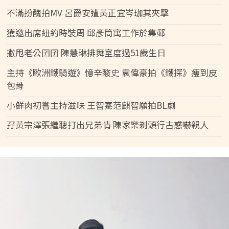
不滿扮醜拍MV 呂爵安遭黃正宜岑珈其夾擊
獲邀出席紐約時裝周 邱彥筒寓工作於集郵
撇甩老公囝囝 陳慧琳排舞室度過51歲生日
主持《歐洲鐵騎遊》憶辛酸史 袁偉豪拍《鐵探》瘦到皮
包骨
小鮮肉初嘗主持滋味 王智騫范麒智願拍BL劇
孖黃宗澤張繼聰打出兄弟情 陳家樂剃頭行古惑嚇親人