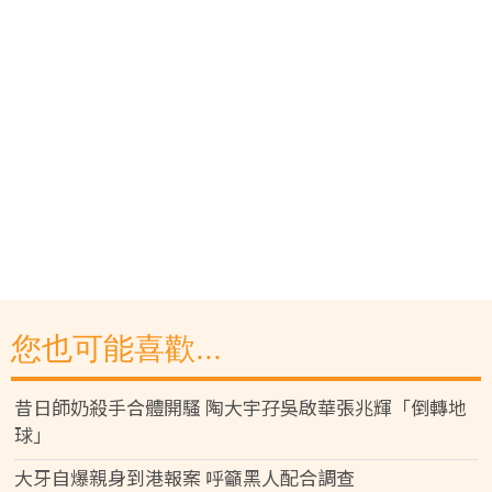
您也可能喜歡...
昔日師奶殺手合體開騷 陶大宇孖吳啟華張兆輝「倒轉地
球」
大牙自爆親身到港報案 呼籲黑人配合調查