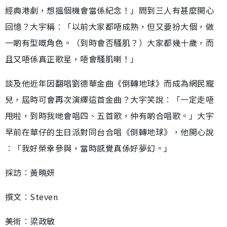
經典港劇，想搵個機會當係紀念！」問到三人有甚麼開心
回憶？大宇稱︰「以前大家都唔成熟，但又要扮大個，做
一啲有型嘅角色。（到時會否騷肌？）大家都幾十歲，而
且又唔係真正歌星，唔會騷肌喇！」
談及他近年因翻唱劉德華金曲《倒轉地球》而成為網民寵
兒，屆時可會再次演繹這首金曲？大宇笑說︰「一定走唔
甩啦，到時我哋會唱四、五首歌，仲有啲合唱歌。」大宇
早前在華仔的生日派對同台合唱《倒轉地球》，他開心說
︰「我好榮幸參與，當時感覺真係好夢幻。」
採訪︰黃曉妍
撰文︰Steven
美術︰梁政敏