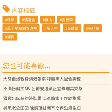
內容標籤
表演
演唱會
佛山
劉德華
萬千星輝頒獎典禮
陶大宇
吳啟華
張兆輝
演員
您也可能喜歡...
大牙自爆親身到港報案 呼籲黑人配合調查
不滿扮醜拍MV 呂爵安遭黃正宜岑珈其夾擊
獲邀出席紐約時裝周 邱彥筒寓工作於集郵
撇甩老公囝囝 陳慧琳排舞室度過51歲生日