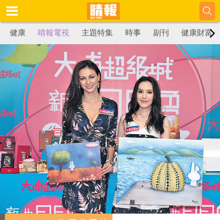
健康
晴報電視
主題特集
時事
副刊
健康財富