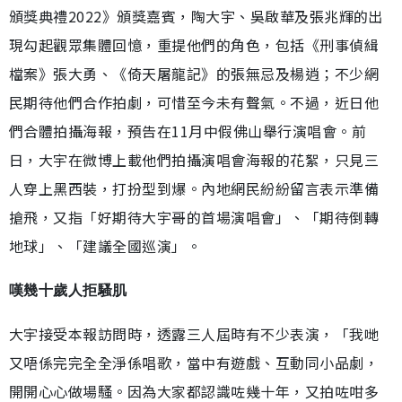
頒獎典禮2022》頒獎嘉賓，陶大宇、吳啟華及張兆輝的出
現勾起觀眾集體回憶，重提他們的角色，包括《刑事偵緝
檔案》張大勇、《倚天屠龍記》的張無忌及楊逍；不少網
民期待他們合作拍劇，可惜至今未有聲氣。不過，近日他
們合體拍攝海報，預告在11月中假佛山舉行演唱會。前
日，大宇在微博上載他們拍攝演唱會海報的花絮，只見三
人穿上黑西裝，打扮型到爆。內地網民紛紛留言表示準備
搶飛，又指「好期待大宇哥的首場演唱會」、「期待倒轉
地球」、「建議全國巡演」。
嘆幾十歲人拒騷肌
大宇接受本報訪問時，透露三人屆時有不少表演，「我哋
又唔係完完全全淨係唱歌，當中有遊戲、互動同小品劇，
開開心心做場騷。因為大家都認識咗幾十年，又拍咗咁多