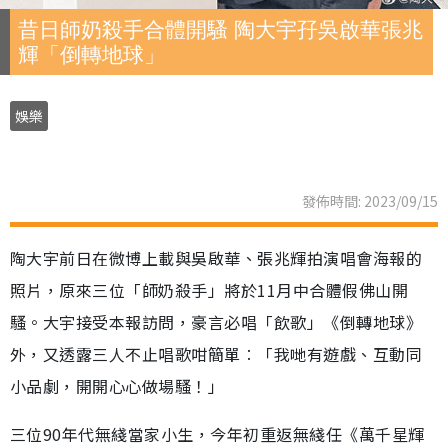
昔日師奶殺手合體開騷 陶大宇孖吳啟華張兆
輝「倒轉地球」
娛樂
發佈時間: 2023/09/15
陶大宇前日在微博上載與吳啟華、張兆輝拍演唱會海報的
照片，原來三位「師奶殺手」將於11月中合體假佛山開
騷。大宇接受本報訪問，豪言必唱「飲歌」《倒轉地球》
外，又透露三人不止唱歌咁簡單︰「我哋有遊戲、互動同
小品劇，開開心心做場騷！」
三位90年代無綫當家小生，今年初重返無綫任《萬千星輝