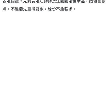
表姐婚禮。見到表姐汪詩詩及汪圓圓婚後幸福，她坦言恨
嫁，不過要先覓得對象，緣份不能強求。