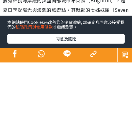
擁有綿長海岸綫的英國南部城市布萊頓（Brighton），是
夏日享受陽光與海灘的旅遊點。其毗鄰的七姊妹崖（Seven
Sisters Cliff），除了是不少電影、電視劇的取景地，更是
本網站使用Cookies來改善您的瀏覽體驗, 請確定您同意及接受我
們的
私隱政策與使用條款
才繼續瀏覽。
Windows 7內置的Wallpaper之一，對其景觀絕對不會感
陌生。
同意及關閉
布萊頓距離倫敦僅一小時車程，市中心設有大型商場，但
來到南部小城，遊客們的目的都是想親親大自然，沿着海
岸遊逛，或前往South Downs National Park來一次遠足
之旅。位於國家公園內的七姊妹崖，由7座白堊斷崖組成，
恍如7個穿着白衣的女孩並肩而立，最高有175公尺，壯麗
的景觀常被譽為「世界的盡頭」。
由布萊頓市中心前往七姊妹崖可搭乘12或13號巴士，當中
13X為假日路綫，可直達觀景台，12號會停靠國家公園的旅