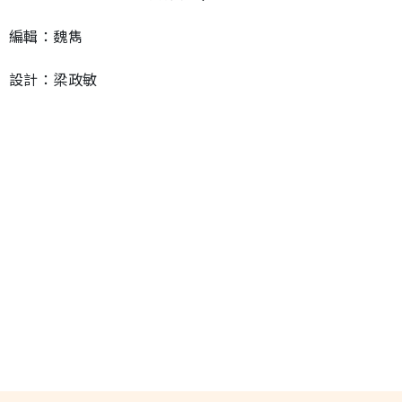
編輯：魏雋
設計：梁政敏