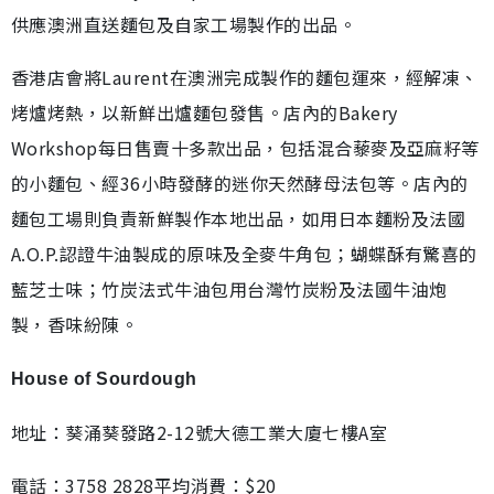
供應澳洲直送麵包及自家工場製作的出品。
香港店會將Laurent在澳洲完成製作的麵包運來，經解凍、
烤爐烤熱，以新鮮出爐麵包發售。店內的Bakery
Workshop每日售賣十多款出品，包括混合藜麥及亞麻籽等
的小麵包、經36小時發酵的迷你天然酵母法包等。店內的
麵包工場則負責新鮮製作本地出品，如用日本麵粉及法國
A.O.P.認證牛油製成的原味及全麥牛角包；蝴蝶酥有驚喜的
藍芝士味；竹炭法式牛油包用台灣竹炭粉及法國牛油炮
製，香味紛陳。
House of Sourdough
地址：葵涌葵發路2-12號大德工業大廈七樓A室
電話：3758 2828平均消費：$20