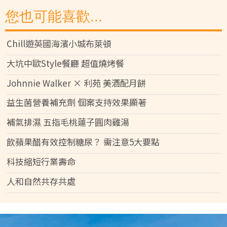
您也可能喜歡...
Chill遊英國海濱小城布萊頓
大坑中歐Style餐廳 超值燒烤餐
Johnnie Walker × 利苑 美酒配月餅
益生菌營養補充劑 個案支持效果顯著
補氣排濕 五指毛桃蓮子圓肉雞湯
飲蘋果醋有效控制糖尿？ 需注意5大要點
科技縮短行業壽命
人和自然共存共處