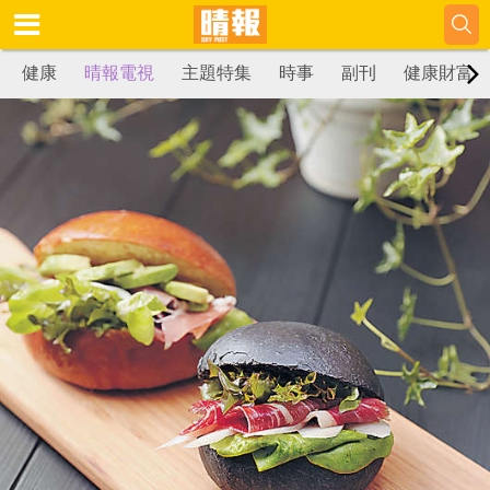
健康
晴報電視
主題特集
時事
副刊
健康財富