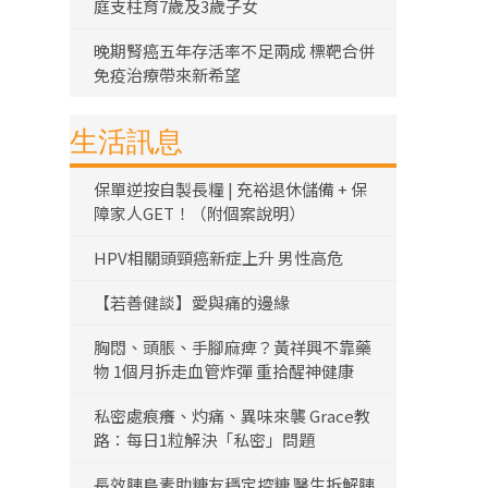
庭支柱育7歲及3歲子女
晚期腎癌五年存活率不足兩成 標靶合併
免疫治療帶來新希望
生活訊息
保單逆按自製長糧 | 充裕退休儲備 + 保
障家人GET！（附個案說明）
HPV相關頭頸癌新症上升 男性高危
【若善健談】愛與痛的邊緣
胸悶、頭脹、手腳麻痺？黃祥興不靠藥
物 1個月拆走血管炸彈 重拾醒神健康
私密處痕癢、灼痛、異味來襲 Grace教
路：每日1粒解決「私密」問題
長效胰島素助糖友穩定控糖 醫生拆解胰