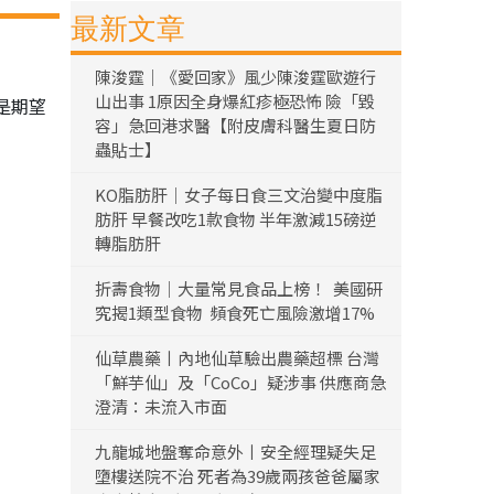
最新文章
陳浚霆｜《愛回家》風少陳浚霆歐遊行
山出事 1原因全身爆紅疹極恐怖 險「毀
是期望
容」急回港求醫【附皮膚科醫生夏日防
蟲貼士】
KO脂肪肝｜女子每日食三文治變中度脂
肪肝 早餐改吃1款食物 半年激減15磅逆
轉脂肪肝
折壽食物｜大量常見食品上榜！ 美國研
究揭1類型食物 頻食死亡風險激增17%
仙草農藥丨內地仙草驗出農藥超標 台灣
「鮮芋仙」及「CoCo」疑涉事 供應商急
澄清：未流入市面
九龍城地盤奪命意外丨安全經理疑失足
墮樓送院不治 死者為39歲兩孩爸爸屬家