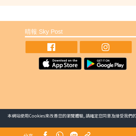
Chill遊英國海濱小城布萊
生活副刊
擁有綿長海岸綫的英國南部城市布萊頓（Bright
Sisters Cliff），除了是不少電影、電視劇的取
生。
布萊頓距離倫敦僅一小時車程，市中心設有大型商
本網站使用Cookies來改善您的瀏覽體驗, 請確定您同意及接受我們
逛，或前往South Downs National P
穿着白衣的女孩並肩而立，最高有175公尺，壯
分享