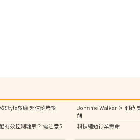
歐Style餐廳 超值燒烤餐
Johnnie Walker × 利
餅
醋有效控制糖尿？ 需注意5
科技縮短行業壽命