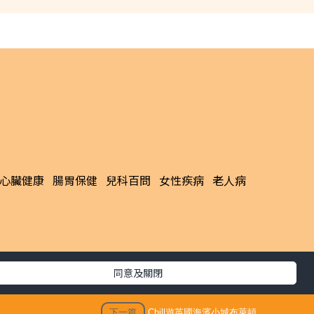
3/09/15
最新文章
en
陳浚霆｜《愛回家》風少陳浚霆歐遊行
會感陌
山出事 1原因全身爆紅疹極恐怖 險「毀
容」急回港求醫【附皮膚科醫生夏日防
蟲貼士】
海岸遊
同意及關閉
KO脂肪肝｜女子每日食三文治變中度脂
恍如7個
肪肝 早餐改吃1款食物 半年激減15磅逆
轉脂肪肝
下一篇
Chill遊英國海濱小城布萊頓