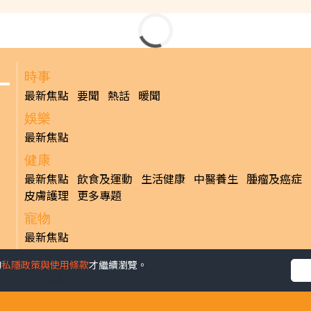
頓
發佈時間: 202
on），是夏日享受陽光與海灘的旅遊點。其毗鄰的七姊妹崖（Sev
景地，更是Windows 7內置的Wallpaper之一，對其景觀絕對不
場，但來到南部小城，遊客們的目的都是想親親大自然，沿着
的
私隱政策與使用條款
才繼續瀏覽。
ark來一次遠足之旅。位於國家公園內的七姊妹崖，由7座白堊斷崖組成，
麗的景觀常被譽為「世界的盡頭」。