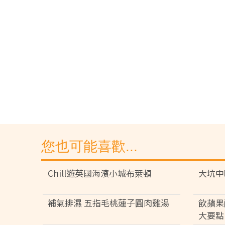
您也可能喜歡...
Chill遊英國海濱小城布萊頓
大坑中
補氣排濕 五指毛桃蓮子圓肉雞湯
飲蘋果
大要點