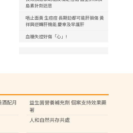
島素針劑迷思
唔止面黃 生痘痘 長期攰都可能肝損傷 黃
祥興逆轉肝機能 慶幸及早護肝
血糖失控好傷「心」!
苑 美酒配月
益生菌營養補充劑 個案支持效果顯
著
人和自然共存共處