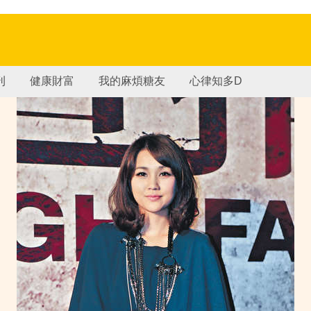
刊
健康財富
我的麻煩糖友
心律知多D