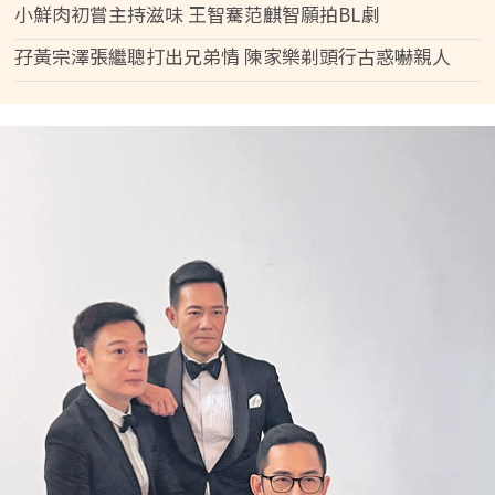
小鮮肉初嘗主持滋味 王智騫范麒智願拍BL劇
孖黃宗澤張繼聰打出兄弟情 陳家樂剃頭行古惑嚇親人