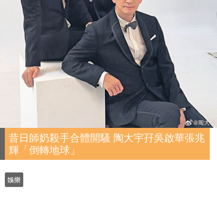
昔日師奶殺手合體開騷 陶大宇孖吳啟華張兆
輝「倒轉地球」
娛樂