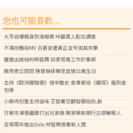
您也可能喜歡...
大牙自爆親身到港報案 呼籲黑人配合調查
不滿扮醜拍MV 呂爵安遭黃正宜岑珈其夾擊
獲邀出席紐約時裝周 邱彥筒寓工作於集郵
撇甩老公囝囝 陳慧琳排舞室度過51歲生日
主持《歐洲鐵騎遊》憶辛酸史 袁偉豪拍《鐵探》瘦到皮
包骨
小鮮肉初嘗主持滋味 王智騫范麒智願拍BL劇
孖黃宗澤張繼聰打出兄弟情 陳家樂剃頭行古惑嚇親人
苦等兩年推出Solo 林智樂恨奪新人獎