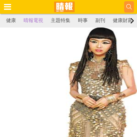
健康
晴報電視
主題特集
時事
副刊
健康財富