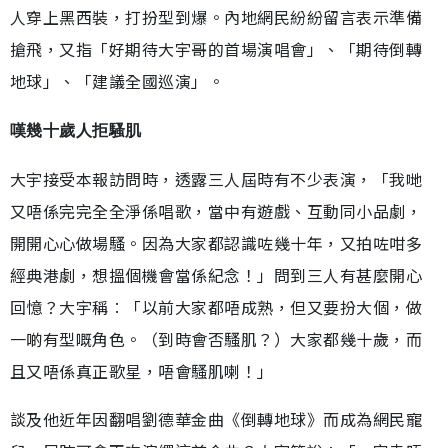
人穿上黑西裝，打扮型到爆。內地網民紛紛留言表示準備
搶飛，又指「好期待大宇哥的首場演唱會」、「期待倒轉
地球」、「建議全國巡演」。
嘆幾十歲人拒騷肌
大宇接受本報訪問時，透露三人屆時有不少表演，「我哋
又唔係完完全全淨係唱歌，當中有遊戲、互動同小品劇，
開開心心做場騷。因為大家都認識咗幾十年，又拍咗咁多
經典港劇，想搵個機會當係紀念！」問到三人有甚麼開心
回憶？大宇稱︰「以前大家都唔成熟，但又要扮大個，做
一啲有型嘅角色。（到時會否騷肌？）大家都幾十歲，而
且又唔係真正歌星，唔會騷肌喇！」
談及他近年因翻唱劉德華金曲《倒轉地球》而成為網民寵