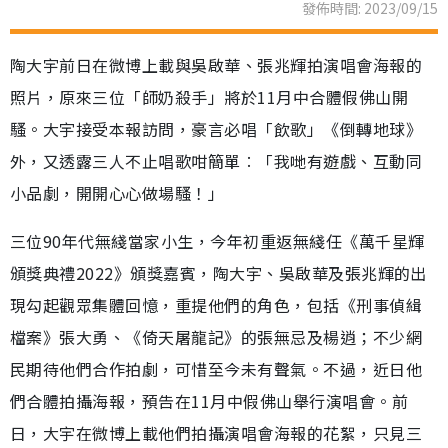
發佈時間: 2023/09/15
陶大宇前日在微博上載與吳啟華、張兆輝拍演唱會海報的
照片，原來三位「師奶殺手」將於11月中合體假佛山開
騷。大宇接受本報訪問，豪言必唱「飲歌」《倒轉地球》
外，又透露三人不止唱歌咁簡單︰「我哋有遊戲、互動同
小品劇，開開心心做場騷！」
三位90年代無綫當家小生，今年初重返無綫任《萬千星輝
頒獎典禮2022》頒獎嘉賓，陶大宇、吳啟華及張兆輝的出
現勾起觀眾集體回憶，重提他們的角色，包括《刑事偵緝
檔案》張大勇、《倚天屠龍記》的張無忌及楊逍；不少網
民期待他們合作拍劇，可惜至今未有聲氣。不過，近日他
們合體拍攝海報，預告在11月中假佛山舉行演唱會。前
日，大宇在微博上載他們拍攝演唱會海報的花絮，只見三