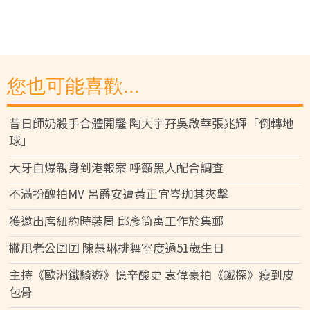
您也可能喜歡...
昔日師奶殺手合體開騷 陶大宇孖吳啟華張兆輝「倒轉地
球」
大牙自爆親身到港報案 呼籲黑人配合調查
不滿扮醜拍MV 呂爵安遭黃正宜岑珈其夾擊
獲邀出席紐約時裝周 邱彥筒寓工作於集郵
撇甩老公囝囝 陳慧琳排舞室度過51歲生日
主持《歐洲鐵騎遊》憶辛酸史 袁偉豪拍《鐵探》瘦到皮
包骨