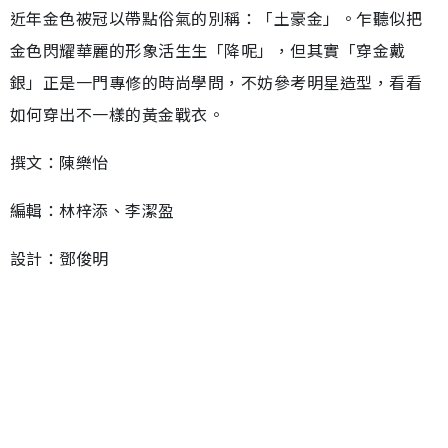
近年金色被冠以帶點俗氣的別稱：「土豪金」。乍聽似把
金色閃耀華麗的形象活生生「降呢」，但其實「穿金戴
銀」正是一門專修的時尚學問，不妨參考明星造型，看看
如何穿出不一樣的黃金戰衣。
撰文：陳樂怡
編輯：林梓添、李潔盈
設計：鄧俊明