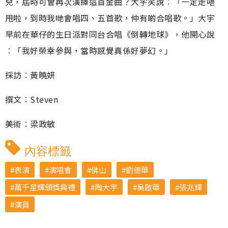
兒，屆時可會再次演繹這首金曲？大宇笑說︰「一定走唔
甩啦，到時我哋會唱四、五首歌，仲有啲合唱歌。」大宇
早前在華仔的生日派對同台合唱《倒轉地球》，他開心說
︰「我好榮幸參與，當時感覺真係好夢幻。」
採訪︰黃曉妍
撰文︰Steven
美術︰梁政敏
內容標籤
表演
演唱會
佛山
劉德華
萬千星輝頒獎典禮
陶大宇
吳啟華
張兆輝
演員