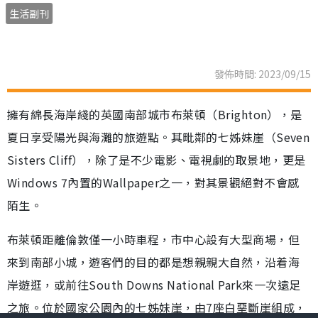
生活副刊
發佈時間: 2023/09/15
擁有綿長海岸綫的英國南部城市布萊頓（Brighton），是
夏日享受陽光與海灘的旅遊點。其毗鄰的七姊妹崖（Seven
Sisters Cliff），除了是不少電影、電視劇的取景地，更是
Windows 7內置的Wallpaper之一，對其景觀絕對不會感
陌生。
布萊頓距離倫敦僅一小時車程，市中心設有大型商場，但
來到南部小城，遊客們的目的都是想親親大自然，沿着海
岸遊逛，或前往South Downs National Park來一次遠足
之旅。位於國家公園內的七姊妹崖，由7座白堊斷崖組成，