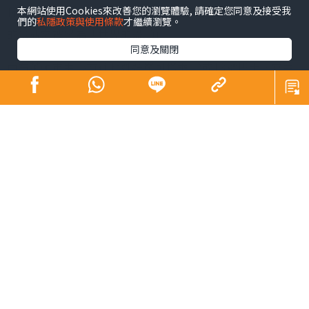
本網站使用Cookies來改善您的瀏覽體驗, 請確定您同意及接受我
恍如7個穿着白衣的女孩並肩而立，最高有175公尺，壯麗
們的
私隱政策與使用條款
才繼續瀏覽。
的景觀常被譽為「世界的盡頭」。
同意及關閉
由布萊頓市中心前往七姊妹崖可搭乘12或13號巴士，當中
13X為假日路綫，可直達觀景台，12號會停靠國家公園的旅
客中心，內裏有紀念品店，設有飲水機及洗手間，可先在
此整理補給裝備、索取地圖或向管理員查詢路綫。
3條遠足路綫中，Beach Trail沿崖下的沙灘徒步，約60分
鐘可抵達河流出口、現為海洋保護區的Cuckmere Haven
海灘，隔着海岸綫眺望斷崖。此路綫遊人較多，沿途是一
望無際的草原、河道與層層山丘，景色壯闊，也有機會與
馬匹、羊群作近距離接觸。
布萊頓不僅有自然景觀，其海濱城市也十分適合與小朋友