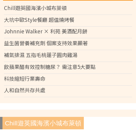
Chill遊英國海濱小城布萊頓
大坑中歐Style餐廳 超值燒烤餐
Johnnie Walker × 利苑 美酒配月餅
益生菌營養補充劑 個案支持效果顯著
補氣排濕 五指毛桃蓮子圓肉雞湯
飲蘋果醋有效控制糖尿？ 需注意5大要點
科技縮短行業壽命
人和自然共存共處
Chill遊英國海濱小城布萊頓