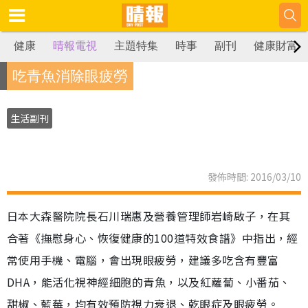
健康
晴報電視
主題特集
時事
副刊
健康財富
吃青魚消除眼疲勞
生活副刊
發佈時間: 2016/03/10
日本大森醫院院長石川瑞惠及營養管理師岩崎啟子，在其
合著《撫慰身心、恢復健康的100道特效食譜》中指出，經
常使用手機、電腦，會出現眼疲勞，建議多吃含有豐富
DHA，能活化視神經細胞的青魚，以及紅蘿蔔、小番茄、
甜椒、藍莓，均有效預防視力衰退、乾眼症及眼疲勞。