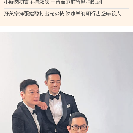
小鮮肉初嘗主持滋味 王智騫范麒智願拍BL劇
孖黃宗澤張繼聰打出兄弟情 陳家樂剃頭行古惑嚇親人