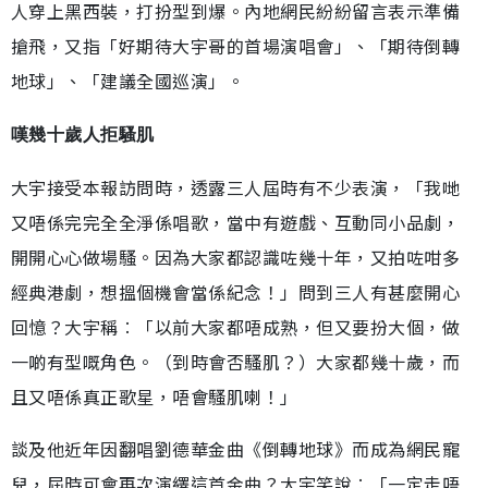
人穿上黑西裝，打扮型到爆。內地網民紛紛留言表示準備
搶飛，又指「好期待大宇哥的首場演唱會」、「期待倒轉
地球」、「建議全國巡演」。
嘆幾十歲人拒騷肌
大宇接受本報訪問時，透露三人屆時有不少表演，「我哋
又唔係完完全全淨係唱歌，當中有遊戲、互動同小品劇，
開開心心做場騷。因為大家都認識咗幾十年，又拍咗咁多
經典港劇，想搵個機會當係紀念！」問到三人有甚麼開心
回憶？大宇稱︰「以前大家都唔成熟，但又要扮大個，做
一啲有型嘅角色。（到時會否騷肌？）大家都幾十歲，而
且又唔係真正歌星，唔會騷肌喇！」
談及他近年因翻唱劉德華金曲《倒轉地球》而成為網民寵
兒，屆時可會再次演繹這首金曲？大宇笑說︰「一定走唔