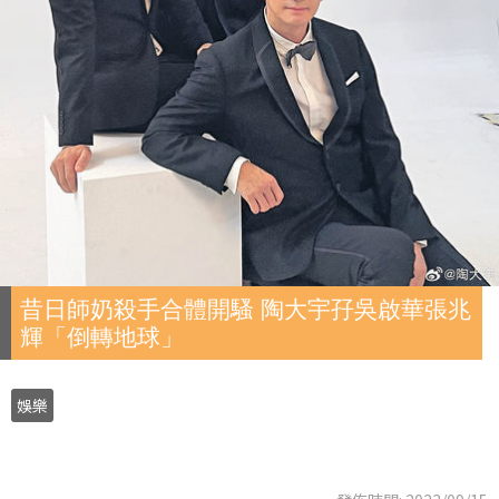
昔日師奶殺手合體開騷 陶大宇孖吳啟華張兆
輝「倒轉地球」
娛樂