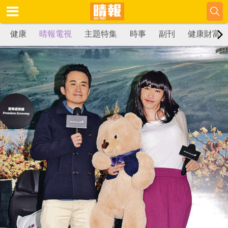
健康
晴報電視
主題特集
時事
副刊
健康財富