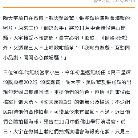
發佈時間: 2023/09/15
陶大宇前日在微博上載與吳啟華、張兆輝拍演唱會海報的
照片，原來三位「師奶殺手」將於11月中合體假佛山開
騷。大宇接受本報訪問，豪言必唱「飲歌」《倒轉地球》
外，又透露三人不止唱歌咁簡單︰「我哋有遊戲、互動同
小品劇，開開心心做場騷！」
三位90年代無綫當家小生，今年初重返無綫任《萬千星輝
頒獎典禮2022》頒獎嘉賓，陶大宇、吳啟華及張兆輝的出
現勾起觀眾集體回憶，重提他們的角色，包括《刑事偵緝
檔案》張大勇、《倚天屠龍記》的張無忌及楊逍；不少網
民期待他們合作拍劇，可惜至今未有聲氣。不過，近日他
們合體拍攝海報，預告在11月中假佛山舉行演唱會。前
日，大宇在微博上載他們拍攝演唱會海報的花絮，只見三