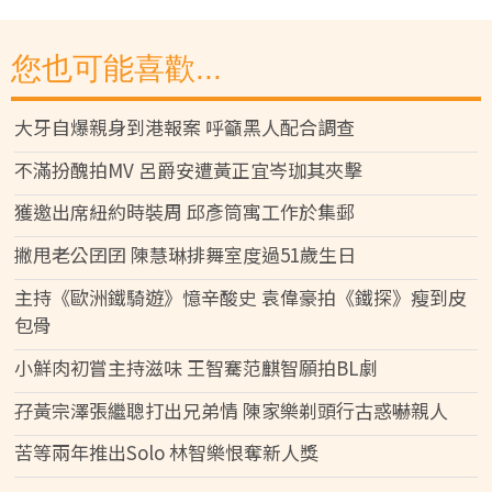
您也可能喜歡...
大牙自爆親身到港報案 呼籲黑人配合調查
不滿扮醜拍MV 呂爵安遭黃正宜岑珈其夾擊
獲邀出席紐約時裝周 邱彥筒寓工作於集郵
撇甩老公囝囝 陳慧琳排舞室度過51歲生日
主持《歐洲鐵騎遊》憶辛酸史 袁偉豪拍《鐵探》瘦到皮
包骨
小鮮肉初嘗主持滋味 王智騫范麒智願拍BL劇
孖黃宗澤張繼聰打出兄弟情 陳家樂剃頭行古惑嚇親人
苦等兩年推出Solo 林智樂恨奪新人獎