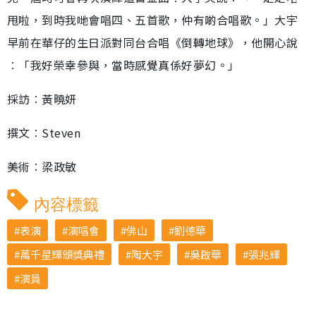
甩啦，到時我哋會唱四、五首歌，仲有啲合唱歌。」大宇
早前在華仔的生日派對同台合唱《倒轉地球》，他開心說
︰「我好榮幸參與，當時感覺真係好夢幻。」
採訪︰黃曉妍
撰文︰Steven
美術︰梁政敏
內容標籤
表演
演唱會
佛山
劉德華
萬千星輝頒獎典禮
陶大宇
吳啟華
張兆輝
演員