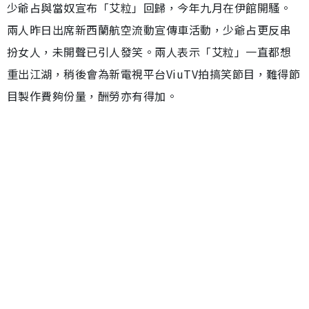
少爺占與當奴宣布「艾粒」回歸，今年九月在伊館開騷。
兩人昨日出席新西蘭航空流動宣傳車活動，少爺占更反串
扮女人，未開聲已引人發笑。兩人表示「艾粒」一直都想
重出江湖，稍後會為新電視平台ViuTV拍搞笑節目，難得節
目製作費夠份量，酬勞亦有得加。