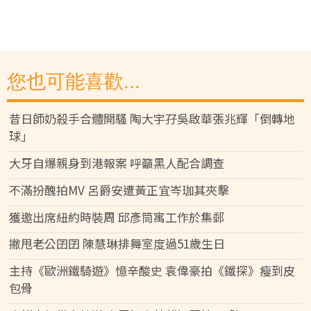
您也可能喜歡...
昔日師奶殺手合體開騷 陶大宇孖吳啟華張兆輝「倒轉地
球」
大牙自爆親身到港報案 呼籲黑人配合調查
不滿扮醜拍MV 呂爵安遭黃正宜岑珈其夾擊
獲邀出席紐約時裝周 邱彥筒寓工作於集郵
撇甩老公囝囝 陳慧琳排舞室度過51歲生日
主持《歐洲鐵騎遊》憶辛酸史 袁偉豪拍《鐵探》瘦到皮
包骨