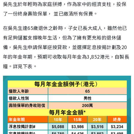
吳先生於年輕時為家庭拼搏，作為家中的經濟支柱，投保
了一份終身壽險保單， 並已繳清所有保費。
在吳先生達65歲退休之齡時，子女已長大成人，雖然他已
有足夠儲蓄支撐晚年生活，但為了擁有更充裕的退休儲
備，吳先生申請保單逆按貸款，並選擇定息按揭計劃及20
年的年金年期，預期可收取每月年金為3,852港元，自製長
糧。詳見下表。