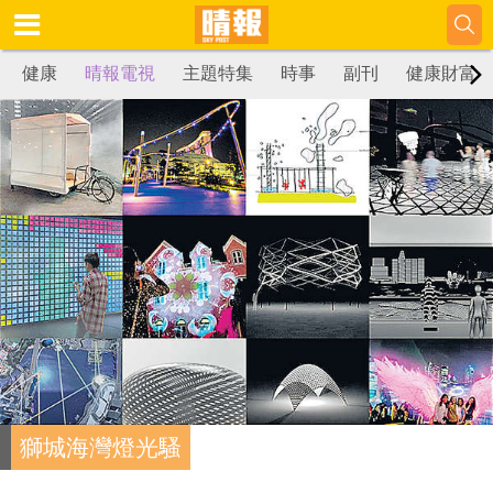
健康
晴報電視
主題特集
時事
副刊
健康財富
獅城海灣燈光騷