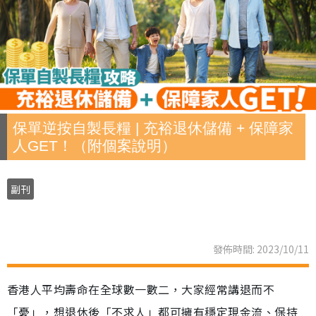
保單逆按自製長糧 | 充裕退休儲備 + 保障家
人GET！（附個案說明）
副刊
發佈時間: 2023/10/11
香港人平均壽命在全球數一數二，大家經常講退而不
「憂」，想退休後「不求人」都可擁有穩定現金流、保持