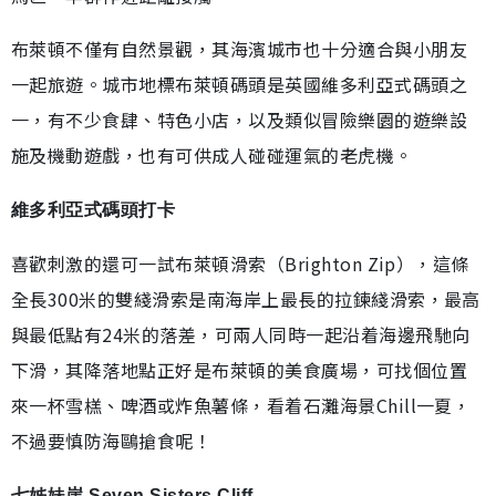
布萊頓不僅有自然景觀，其海濱城市也十分適合與小朋友
一起旅遊。城市地標布萊頓碼頭是英國維多利亞式碼頭之
一，有不少食肆、特色小店，以及類似冒險樂園的遊樂設
施及機動遊戲，也有可供成人碰碰運氣的老虎機。
維多利亞式碼頭打卡
喜歡刺激的還可一試布萊頓滑索（Brighton Zip），這條
全長300米的雙綫滑索是南海岸上最長的拉鍊綫滑索，最高
與最低點有24米的落差，可兩人同時一起沿着海邊飛馳向
下滑，其降落地點正好是布萊頓的美食廣場，可找個位置
來一杯雪榚、啤酒或炸魚薯條，看着石灘海景Chill一夏，
不過要慎防海鷗搶食呢！
七姊妹崖 Seven Sisters Cliff