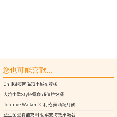
您也可能喜歡...
Chill遊英國海濱小城布萊頓
大坑中歐Style餐廳 超值燒烤餐
Johnnie Walker × 利苑 美酒配月餅
益生菌營養補充劑 個案支持效果顯著