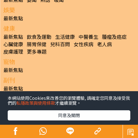
娛樂
最新焦點
健康
最新焦點
飲食及運動
生活健康
中醫養生
腫瘤及癌症
心臟健康
腸胃保健
兒科百問
女性疾病
老人病
皮膚護理
更多專題
寵物
最新焦點
副刊
最新焦點
本網站使用Cookies來改善您的瀏覽體驗, 請確定您同意及接受我
日報
們的
私隱政策與使用條款
才繼續瀏覽。
揭頁版
港聞
財經/地產
中國/國際
娛樂
Healthy Life
生活副刊
親子/教育
體育
專題/人物
昔日晴報
同意及關閉
香港經濟日報版權所有©2026
>