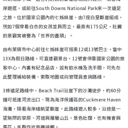
岸遊逛，或前往South Downs National Park來一次遠足
之旅。位於國家公園內的七姊妹崖，由7座白堊斷崖組成，
恍如7個穿着白衣的女孩並肩而立，最高有175公尺，壯麗
的景觀常被譽為「世界的盡頭」。
由布萊頓市中心前往七姊妹崖可搭乘12或13號巴士，當中
13X為假日路綫，可直達觀景台，12號會停靠國家公園的旅
客中心，內裏有紀念品店，設有飲水機及洗手間，可先在
此整理補給裝備、索取地圖或向管理員查詢路綫。
3條遠足路綫中，Beach Trail沿崖下的沙灘徒步，約60分
鐘可抵達河流出口、現為海洋保護區的Cuckmere Haven
海灘，隔着海岸綫眺望斷崖。此路綫遊人較多，沿途是一
望無際的草原、河道與層層山丘，景色壯闊，也有機會與
馬匹、羊群作近距離接觸。