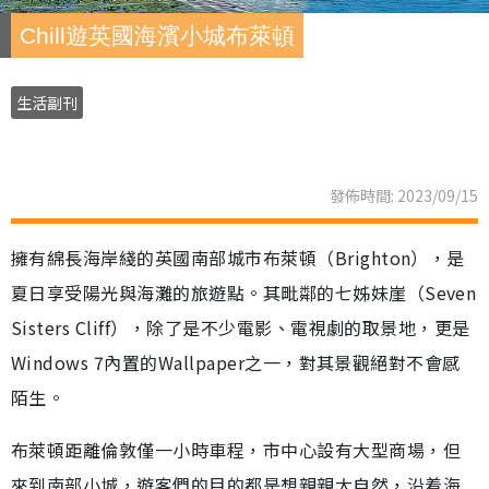
Chill遊英國海濱小城布萊頓
生活副刊
發佈時間: 2023/09/15
擁有綿長海岸綫的英國南部城市布萊頓（Brighton），是
夏日享受陽光與海灘的旅遊點。其毗鄰的七姊妹崖（Seven
Sisters Cliff），除了是不少電影、電視劇的取景地，更是
Windows 7內置的Wallpaper之一，對其景觀絕對不會感
陌生。
布萊頓距離倫敦僅一小時車程，市中心設有大型商場，但
來到南部小城，遊客們的目的都是想親親大自然，沿着海