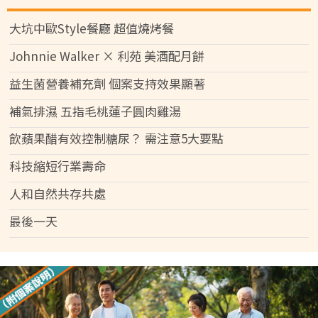
大坑中歐Style餐廳 超值燒烤餐
Johnnie Walker × 利苑 美酒配月餅
益生菌營養補充劑 個案支持效果顯著
補氣排濕 五指毛桃蓮子圓肉雞湯
飲蘋果醋有效控制糖尿？ 需注意5大要點
科技縮短行業壽命
人和自然共存共處
最後一天