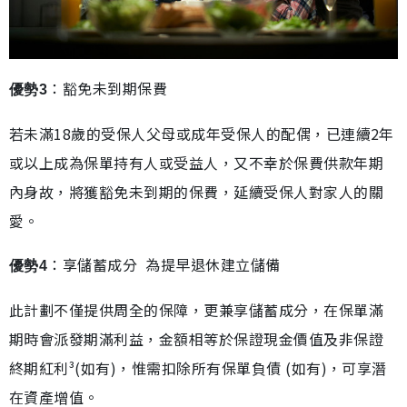
：豁免未到期保費
優勢3
若未滿18歲的受保人父母或成年受保人的配偶，已連續2年
或以上成為保單持有人或受益人，又不幸於保費供款年期
內身故，將獲豁免未到期的保費，延續受保人對家人的關
愛。
：享儲蓄成分 為提早退休建立儲備
優勢4
此計劃不僅提供周全的保障，更兼享儲蓄成分，在保單滿
期時會派發期滿利益，金額相等於保證現金價值及非保證
終期紅利³(如有)，惟需扣除所有保單負債 (如有)，可享潛
在資產增值。