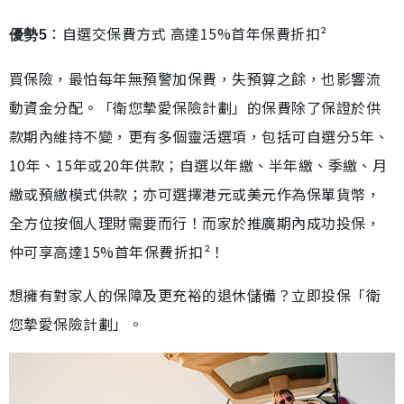
：自選交保費方式 高達15%首年保費折扣²
優勢5
買保險，最怕每年無預警加保費，失預算之餘，也影響流
動資金分配。「衛您摯愛保險計劃」的保費除了保證於供
款期內維持不變，更有多個靈活選項，包括可自選分5年、
10年、15年或20年供款；自選以年繳、半年繳、季繳、月
繳或預繳模式供款；亦可選擇港元或美元作為保單貨幣，
全方位按個人理財需要而行！而家於推廣期內成功投保，
仲可享高達15%首年保費折扣²！
想擁有對家人的保障及更充裕的退休儲備？立即投保「衛
您摯愛保險計劃」。