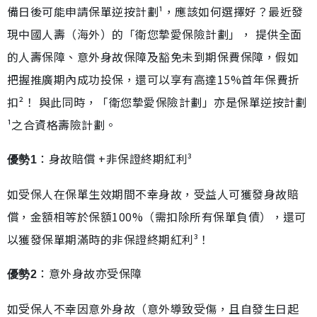
備日後可能申請保單逆按計劃¹，應該如何選擇好？最近發
現中國人壽（海外）的「衛您摯愛保險計劃」， 提供全面
的人壽保障、意外身故保障及豁免未到期保費保障，假如
把握推廣期內成功投保，還可以享有高達15%首年保費折
扣²！ 與此同時，「衛您摯愛保險計劃」亦是保單逆按計劃
¹之合資格壽險計劃。
：身故賠償 +非保證終期紅利³
優勢1
如受保人在保單生效期間不幸身故，受益人可獲發身故賠
償，金額相等於保額100%（需扣除所有保單負債），還可
以獲發保單期滿時的非保證終期紅利³！
：意外身故亦受保障
優勢2
如受保人不幸因意外身故（意外導致受傷，且自發生日起