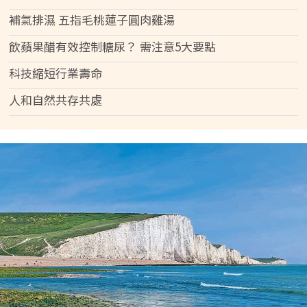
補氣排濕 五指毛桃蓮子圓肉雞湯
飲蘋果醋有效控制糖尿？ 需注意5大要點
科技縮短行業壽命
人和自然共存共處