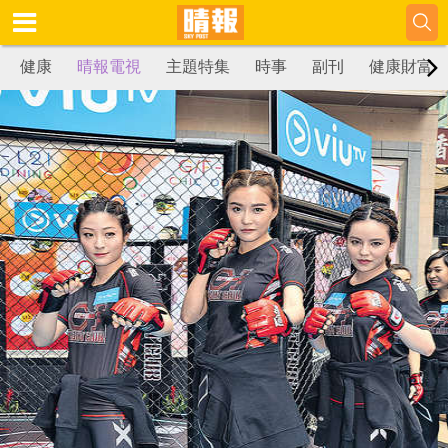
健康
晴報電視
主題特集
時事
副刊
健康財富