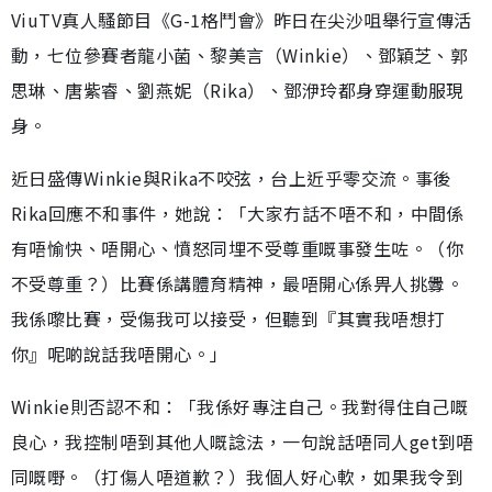
ViuTV真人騷節目《G-1格鬥會》昨日在尖沙咀舉行宣傳活
動，七位參賽者龍小菌、黎美言（Winkie）、鄧穎芝、郭
思琳、唐紫睿、劉燕妮（Rika）、鄧洢玲都身穿運動服現
身。
近日盛傳Winkie與Rika不咬弦，台上近乎零交流。事後
Rika回應不和事件，她說：「大家冇話不唔不和，中間係
有唔愉快、唔開心、憤怒同埋不受尊重嘅事發生咗。（你
不受尊重？）比賽係講體育精神，最唔開心係畀人挑釁。
我係嚟比賽，受傷我可以接受，但聽到『其實我唔想打
你』呢啲說話我唔開心。」
Winkie則否認不和：「我係好專注自己。我對得住自己嘅
良心，我控制唔到其他人嘅諗法，一句說話唔同人get到唔
同嘅嘢。（打傷人唔道歉？）我個人好心軟，如果我令到