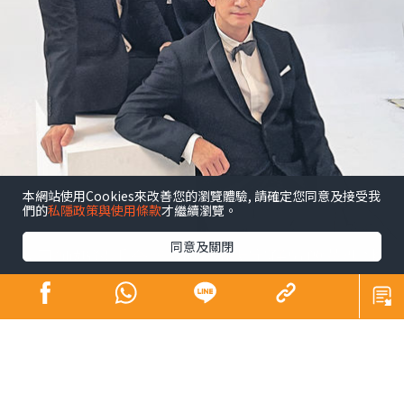
本網站使用Cookies來改善您的瀏覽體驗, 請確定您同意及接受我
們的
私隱政策與使用條款
才繼續瀏覽。
同意及關閉
昔日師奶殺手合體開騷 陶大宇孖吳啟華張兆
輝「倒轉地球」
娛樂