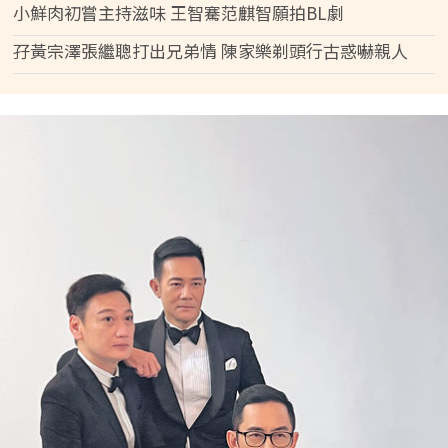
小鮮肉初嘗主持滋味 王智騫范麒智願拍BL劇
孖黃宗澤張繼聰打出兄弟情 陳家樂剃頭行古惑嚇親人