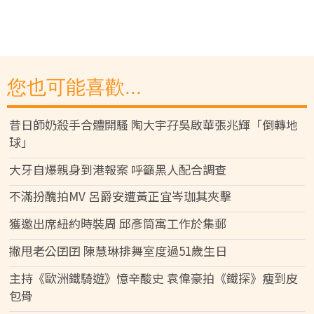
您也可能喜歡...
昔日師奶殺手合體開騷 陶大宇孖吳啟華張兆輝「倒轉地
球」
大牙自爆親身到港報案 呼籲黑人配合調查
不滿扮醜拍MV 呂爵安遭黃正宜岑珈其夾擊
獲邀出席紐約時裝周 邱彥筒寓工作於集郵
撇甩老公囝囝 陳慧琳排舞室度過51歲生日
主持《歐洲鐵騎遊》憶辛酸史 袁偉豪拍《鐵探》瘦到皮
包骨