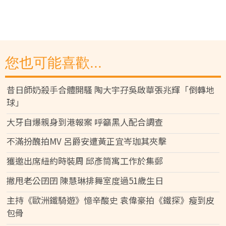
您也可能喜歡...
昔日師奶殺手合體開騷 陶大宇孖吳啟華張兆輝「倒轉地
球」
大牙自爆親身到港報案 呼籲黑人配合調查
不滿扮醜拍MV 呂爵安遭黃正宜岑珈其夾擊
獲邀出席紐約時裝周 邱彥筒寓工作於集郵
撇甩老公囝囝 陳慧琳排舞室度過51歲生日
主持《歐洲鐵騎遊》憶辛酸史 袁偉豪拍《鐵探》瘦到皮
包骨