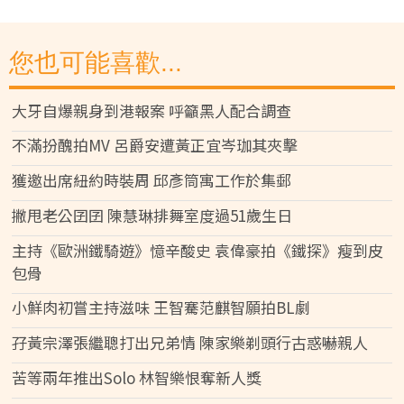
您也可能喜歡...
大牙自爆親身到港報案 呼籲黑人配合調查
不滿扮醜拍MV 呂爵安遭黃正宜岑珈其夾擊
獲邀出席紐約時裝周 邱彥筒寓工作於集郵
撇甩老公囝囝 陳慧琳排舞室度過51歲生日
主持《歐洲鐵騎遊》憶辛酸史 袁偉豪拍《鐵探》瘦到皮
包骨
小鮮肉初嘗主持滋味 王智騫范麒智願拍BL劇
孖黃宗澤張繼聰打出兄弟情 陳家樂剃頭行古惑嚇親人
苦等兩年推出Solo 林智樂恨奪新人獎