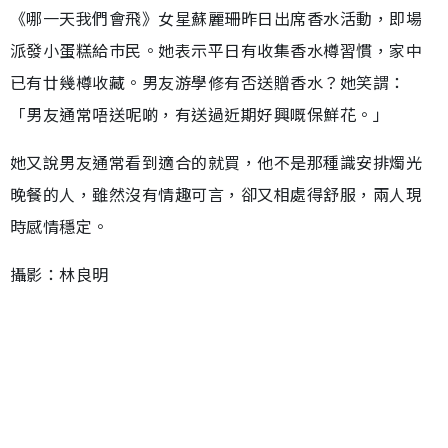
《哪一天我們會飛》女星蘇麗珊昨日出席香水活動，即場
派發小蛋糕給巿民。她表示平日有收集香水樽習慣，家中
已有廿幾樽收藏。男友游學修有否送贈香水？她笑謂：
「男友通常唔送呢啲，有送過近期好興嘅保鮮花。」
她又說男友通常看到適合的就買，他不是那種識安排燭光
晚餐的人，雖然沒有情趣可言，卻又相處得舒服，兩人現
時感情穩定。
攝影：林良明