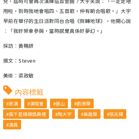
兒，屆時可會再次演繹這首金曲？大宇笑說︰「一定走唔
甩啦，到時我哋會唱四、五首歌，仲有啲合唱歌。」大宇
早前在華仔的生日派對同台合唱《倒轉地球》，他開心說
︰「我好榮幸參與，當時感覺真係好夢幻。」
採訪︰黃曉妍
撰文︰Steven
美術︰梁政敏
內容標籤
表演
演唱會
佛山
劉德華
萬千星輝頒獎典禮
陶大宇
吳啟華
張兆輝
演員