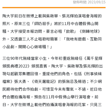
發佈時間: 2023/09/15
陶大宇前日在微博上載與吳啟華、張兆輝拍演唱會海報的
照片，原來三位「師奶殺手」將於11月中合體假佛山開
騷。大宇接受本報訪問，豪言必唱「飲歌」《倒轉地球》
外，又透露三人不止唱歌咁簡單︰「我哋有遊戲、互動同
小品劇，開開心心做場騷！」
三位90年代無綫當家小生，今年初重返無綫任《萬千星輝
頒獎典禮2022》頒獎嘉賓，陶大宇、吳啟華及張兆輝的出
現勾起觀眾集體回憶，重提他們的角色，包括《刑事偵緝
檔案》張大勇、《倚天屠龍記》的張無忌及楊逍；不少網
民期待他們合作拍劇，可惜至今未有聲氣。不過，近日他
們合體拍攝海報，預告在11月中假佛山舉行演唱會。前
日，大宇在微博上載他們拍攝演唱會海報的花絮，只見三