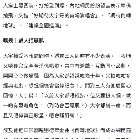
人穿上黑西裝，打扮型到爆。內地網民紛紛留言表示準備
搶飛，又指「好期待大宇哥的首場演唱會」、「期待倒轉
地球」、「建議全國巡演」。
嘆幾十歲人拒騷肌
大宇接受本報訪問時，透露三人屆時有不少表演，「我哋
又唔係完完全全淨係唱歌，當中有遊戲、互動同小品劇，
開開心心做場騷。因為大家都認識咗幾十年，又拍咗咁多
經典港劇，想搵個機會當係紀念！」問到三人有甚麼開心
回憶？大宇稱︰「以前大家都唔成熟，但又要扮大個，做
一啲有型嘅角色。（到時會否騷肌？）大家都幾十歲，而
且又唔係真正歌星，唔會騷肌喇！」
談及他近年因翻唱劉德華金曲《倒轉地球》而成為網民寵