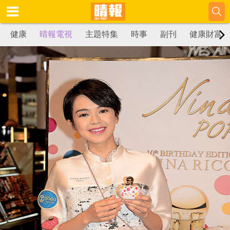
健康
晴報電視
主題特集
時事
副刊
健康財富