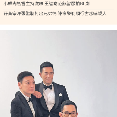
小鮮肉初嘗主持滋味 王智騫范麒智願拍BL劇
孖黃宗澤張繼聰打出兄弟情 陳家樂剃頭行古惑嚇親人