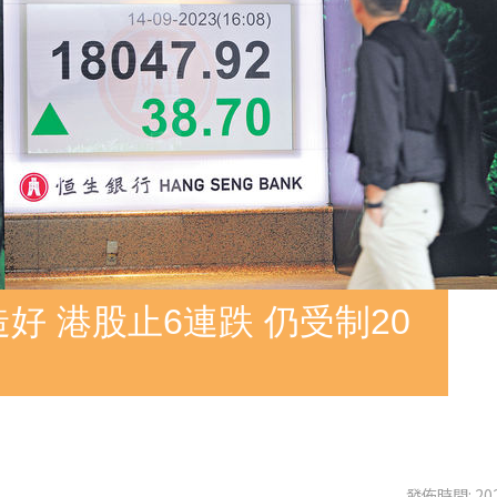
好 港股止6連跌 仍受制20
發佈時間: 202