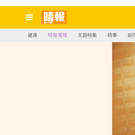
健康
晴報電視
主題特集
時事
副