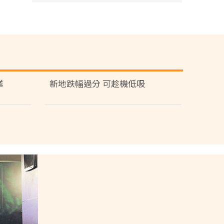
業
新地跌幅過分 可趁機低吸