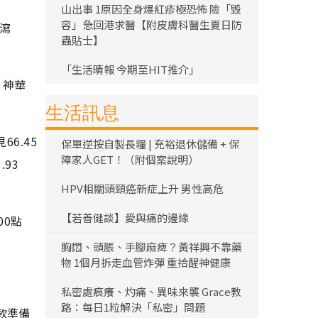
山出事 1原因全身爆紅疹極恐怖 險「毀
容」急回港求醫【附皮膚科醫生夏日防
）瀉
蟲貼士】
「生活晴報 今期至HIT推介」
；神華
生活訊息
6.45
保單逆按自製長糧 | 充裕退休儲備 + 保
障家人GET！（附個案說明）
.93
HPV相關頭頸癌新症上升 男性高危
【若善健談】愛與痛的邊緣
00點
胸悶、頭脹、手腳麻痺？黃祥興不靠藥
物 1個月拆走血管炸彈 重拾醒神健康
私密處痕癢、灼痛、異味來襲 Grace教
路：每日1粒解決「私密」問題
款準備