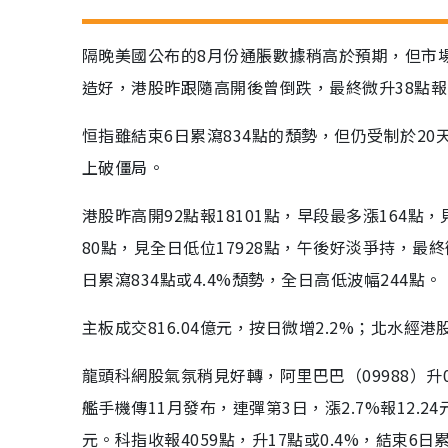
隔晚美國公布的8月份通脹數據稍高於預期，但市
造好，港股昨跟隨高開後曾倒跌，最終微升38點報1
恒指雖結束6日累瀉834點的頹勢，但仍受制於2
上破僵局。
港股昨高開92點報18101點，早段最多漲164點，
80點，見全日低位17928點，午後好淡爭持，最終
日累瀉834點或4.4%頹勢，全日高低波幅244點。
主板成交816.04億元，按日微增2.2%；北水經
龍頭科網股氣氛稍見好轉，阿里巴巴（09988）升0.4
艦手機傳11月發布，連彈第3日，漲2.7%報12.24元
元。科指收報4059點，升17點或0.4%，結束6日累