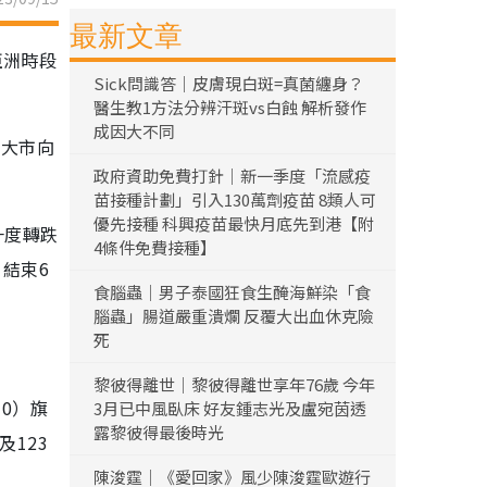
最新文章
亞洲時段
Sick問識答｜皮膚現白斑=真菌纏身？
醫生教1方法分辨汗斑vs白蝕 解析發作
成因大不同
令大市向
政府資助免費打針｜新一季度「流感疫
苗接種計劃」引入130萬劑疫苗 8類人可
優先接種 科興疫苗最快月底先到港【附
一度轉跌
4條件免費接種】
，結束6
食腦蟲｜男子泰國狂食生醃海鮮染「食
腦蟲」腸道嚴重潰爛 反覆大出血休克險
死
黎彼得離世｜黎彼得離世享年76歲 今年
10）旗
3月已中風臥床 好友鍾志光及盧宛茵透
露黎彼得最後時光
及123
陳浚霆｜《愛回家》風少陳浚霆歐遊行