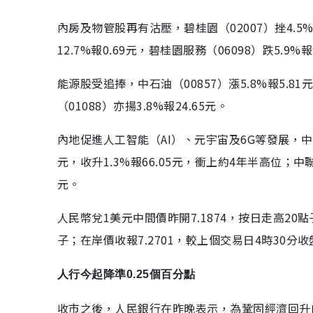
內房及物管股再有沽壓，碧桂園（02007）挫4.5%報1
12.7%報0.69元，碧桂園服務（06098）跌5.9
能源股受追捧，中石油（00857）漲5.8%報5.8
（01088）亦揚3.8%報24.65元。
內地促進人工智能（AI）、元宇宙及6G等發展，中資
元，收升1.3%報66.05元，衝上約4年半高位；中聯通（
元。
人民幣兌1美元中間價昨開7.1874，按日走高20
子；在岸價收報7.2701，較上個交易日4時30分
人行今起降準0.25個百分點
收市之後，人民銀行在昨晚表示，為鞏固經濟回升