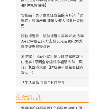
4條件免費接種】
食腦蟲｜男子泰國狂食生醃海鮮染「食
腦蟲」腸道嚴重潰爛 反覆大出血休克險
死
黎彼得離世｜黎彼得離世享年76歲 今年
3月已中風臥床 好友鍾志光及盧宛茵透
露黎彼得最後時光
陳浚霆｜《愛回家》風少陳浚霆歐遊行
山出事 1原因全身爆紅疹極恐怖 險「毀
容」急回港求醫【附皮膚科醫生夏日防
蟲貼士】
「生活晴報 今期至HIT推介」
生活訊息
保單逆按自製長糧 | 充裕退休儲備 + 保