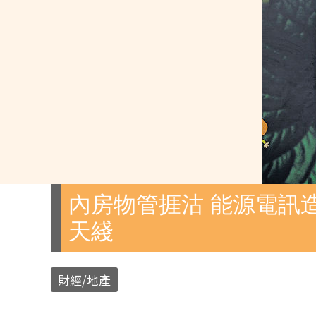
內房物管捱沽 能源電訊造
天綫
財經/地產