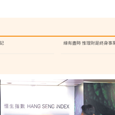
記
緣有盡時 惟理財是終身事