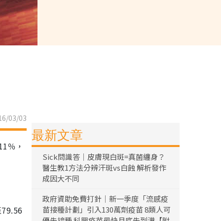
6/03/03
最新文章
11％，
Sick問識答｜皮膚現白斑=真菌纏身？
醫生教1方法分辨汗斑vs白蝕 解析發作
成因大不同
政府資助免費打針｜新一季度「流感疫
9.56
苗接種計劃」引入130萬劑疫苗 8類人可
優先接種 科興疫苗最快月底先到港【附