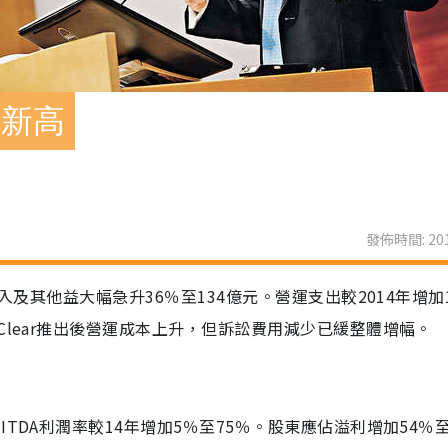
創新高
發佈時間: 201
入及其他益大幅急升36％至134億元。營運支出較2014年增加
Clear推出後營運成本上升，但訴訟費用減少已緩整體增幅。
DA利潤率較14年增加5％至75％。股東應佔溢利增加54％至7