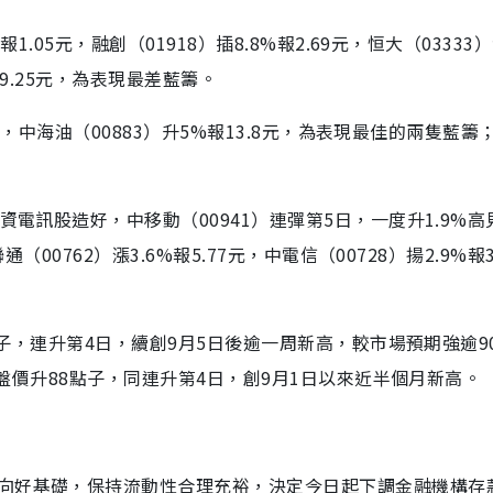
.05元，融創（01918）插8.8%報2.69元，恒大（03333
%報9.25元，為表現最差藍籌。
1元，中海油（00883）升5%報13.8元，為表現最佳的兩隻藍籌
電訊股造好，中移動（00941）連彈第5日，一度升1.9%高見6
00762）漲3.6%報5.77元，中電信（00728）揚2.9%報3
點子，連升第4日，續創9月5日後逾一周新高，較市場預期強逾9
收盤價升88點子，同連升第4日，創9月1日以來近半個月新高。
向好基礎，保持流動性合理充裕，決定今日起下調金融機構存