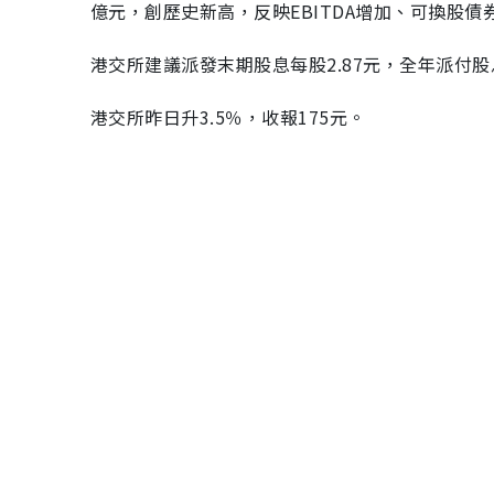
億元，創歷史新高，反映EBITDA增加、可換股
港交所建議派發末期股息每股2.87元，全年派付股息
港交所昨日升3.5％，收報175元。