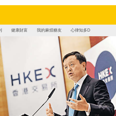
刊
健康財富
我的麻煩糖友
心律知多D