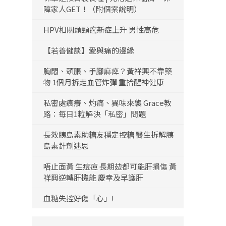
障家人GET！（附個案說明）
HPV相關頭頸癌新症上升 男性高危
【若善健談】愛與痛的邊緣
胸悶、頭脹、手腳麻痺？黃祥興不靠藥
物 1個月拆走血管炸彈 重拾醒神健康
私密處痕癢、灼痛、異味來襲 Grace教
路：每日1粒解決「私密」問題
長效胰島素助糖友穩定控糖 醫生拆解胰
島素針劑迷思
唔止面黃 生痘痘 長期攰都可能肝損傷 黃
祥興逆轉肝機能 慶幸及早護肝
血糖失控好傷「心」!