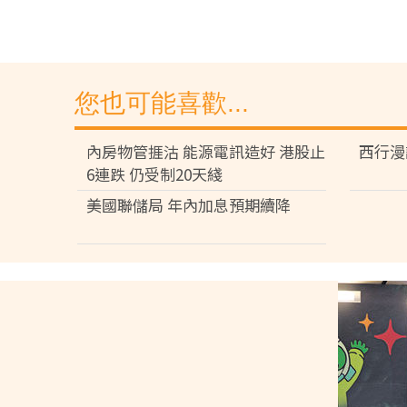
您也可能喜歡...
內房物管捱沽 能源電訊造好 港股止
西行漫
6連跌 仍受制20天綫
美國聯儲局 年內加息預期續降