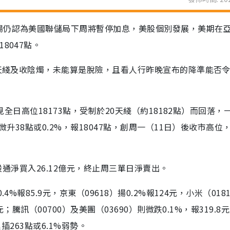
場仍認為美國聯儲局下周將暫停加息，美股個別發展，美期在
8047點。
0天綫及收陰燭，未能算是脫險，且看人行昨晚宣布的降準能否
見全日高位18173點，受制於20天綫（約18182點）而回落，
微升38點或0.2%，報18047點，創周一（11日）後收市高位
港股通淨買入26.12億元，終止周三單日淨賣出。
%報85.9元，京東（09618）揚0.2%報124元，小米（018
；騰訊（00700）及美團（03690）則微跌0.1%，報319.8元
插263點或6.1%弱勢。