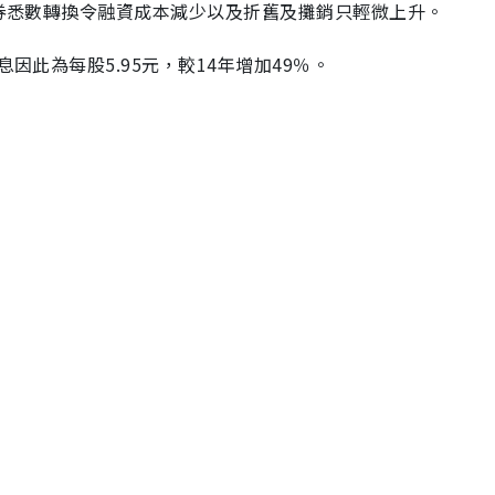
債券悉數轉換令融資成本減少以及折舊及攤銷只輕微上升。
因此為每股5.95元，較14年增加49％。