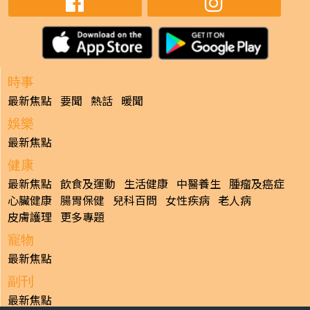
時事
最新焦點
要聞
熱話
暖聞
娛樂
最新焦點
健康
最新焦點
飲食及運動
生活健康
中醫養生
腫瘤及癌症
心臟健康
腸胃保健
兒科百問
女性疾病
老人病
皮膚護理
更多專題
寵物
最新焦點
副刊
最新焦點