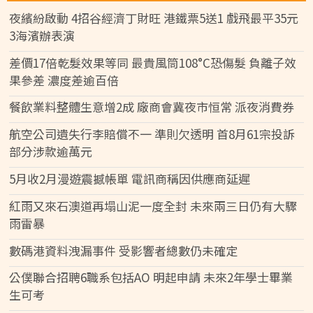
夜繽紛啟動 4招谷經濟丁財旺 港鐵票5送1 戲飛最平35元
3海濱辦表演
差價17倍乾髮效果等同 最貴風筒108°C恐傷髮 負離子效
果參差 濃度差逾百倍
餐飲業料整體生意增2成 廠商會冀夜市恒常 派夜消費券
航空公司遺失行李賠償不一 準則欠透明 首8月61宗投訴
部分涉款逾萬元
5月收2月漫遊震撼帳單 電訊商稱因供應商延遲
紅雨又來石澳道再塌山泥一度全封 未來兩三日仍有大驟
雨雷暴
數碼港資料洩漏事件 受影響者總數仍未確定
公僕聯合招聘6職系包括AO 明起申請 未來2年學士畢業
生可考