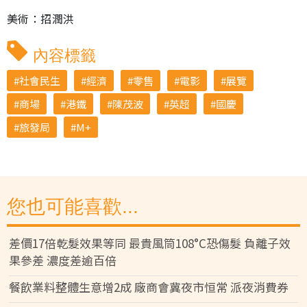
美術：招潤洪
內容標籤
社會民生
經濟
零售
電影
展覽
商場
港鐵
陳茂波
英超
國慶
旅發局
M+
您也可能喜歡...
差價17倍乾髮效果等同 最貴風筒108°C恐傷髮 負離子效
果參差 濃度差逾百倍
餐飲業料整體生意增2成 廠商會冀夜市恒常 派夜消費券