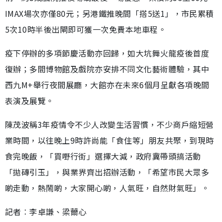
IMAX場次亦僅80元；另港鐵推晚間「搭5送1」，市民累積
5次10時半後出閘即可獲一次免費本地車程。
疫下停辦的多項節慶活動亦回歸，如大坑舞火龍疫後首度
復辦；多間博物館及戲院亦安排不同文化藝術體驗，其中
西九M+舉行夜間展廳，大館亦在未來6個月呈獻各項晚間
表演及展覽。
陳茂波稱3年疫情令不少人改變生活習慣，不少商戶縮短營
業時間，以往晚上9時許尚能「食住等」朋友共聚，到現時
食完晚飯，「買嘢行街」選擇大減，政府冀帶頭搞活動
「拋磚引玉」，與業界齊出招辦活動，「希望市民大眾多
啲走動，熱鬧啲，大家開心啲，人氣旺，自然財氣旺」。
記者︰李卓謙、梁薾心