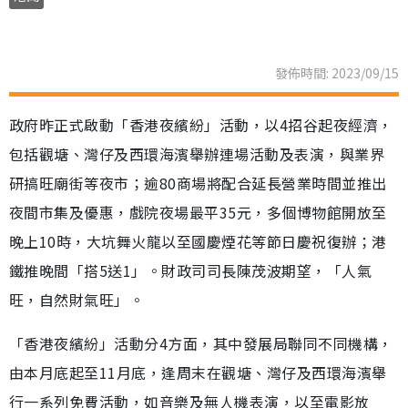
發佈時間: 2023/09/15
政府昨正式啟動「香港夜繽紛」活動，以4招谷起夜經濟，
包括觀塘、灣仔及西環海濱舉辦連場活動及表演，與業界
研搞旺廟街等夜市；逾80商場將配合延長營業時間並推出
夜間市集及優惠，戲院夜場最平35元，多個博物館開放至
晚上10時，大坑舞火龍以至國慶煙花等節日慶祝復辦；港
鐵推晚間「搭5送1」。財政司司長陳茂波期望，「人氣
旺，自然財氣旺」。
「香港夜繽紛」活動分4方面，其中發展局聯同不同機構，
由本月底起至11月底，逢周末在觀塘、灣仔及西環海濱舉
行一系列免費活動，如音樂及無人機表演，以至電影放