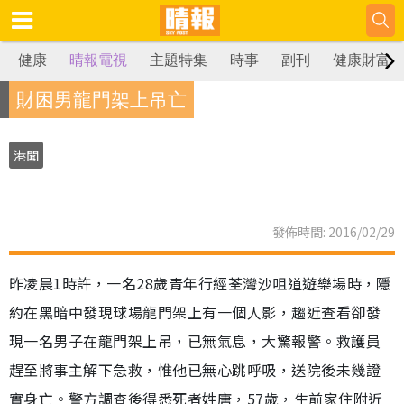
健康
晴報電視
主題特集
時事
副刊
健康財富
財困男龍門架上吊亡
港聞
發佈時間: 2016/02/29
昨凌晨1時許，一名28歲青年行經荃灣沙咀道遊樂場時，隱
約在黑暗中發現球場龍門架上有一個人影，趨近查看卻發
現一名男子在龍門架上吊，已無氣息，大驚報警。救護員
趕至將事主解下急救，惟他已無心跳呼吸，送院後未幾證
實身亡。警方調查後得悉死者姓唐，57歲，生前家住附近