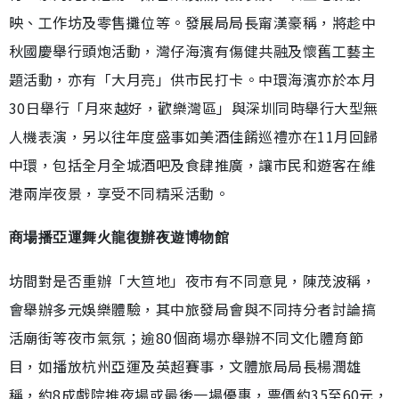
映、工作坊及零售攤位等。發展局局長甯漢豪稱，將趁中
秋國慶舉行頭炮活動，灣仔海濱有傷健共融及懷舊工藝主
題活動，亦有「大月亮」供市民打卡。中環海濱亦於本月
30日舉行「月來越好，歡樂灣區」與深圳同時舉行大型無
人機表演，另以往年度盛事如美酒佳餚巡禮亦在11月回歸
中環，包括全月全城酒吧及食肆推廣，讓市民和遊客在維
港兩岸夜景，享受不同精采活動。
商場播亞運舞火龍復辦夜遊博物館
坊間對是否重辦「大笪地」夜市有不同意見，陳茂波稱，
會舉辦多元娛樂體驗，其中旅發局會與不同持分者討論搞
活廟街等夜市氣氛；逾80個商場亦舉辦不同文化體育節
目，如播放杭州亞運及英超賽事，文體旅局局長楊潤雄
稱，約8成戲院推夜場或最後一場優惠，票價約35至60元，