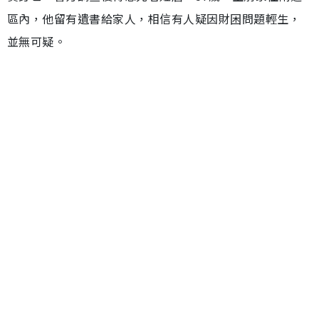
區內，他留有遺書給家人，相信有人疑因財困問題輕生，
並無可疑。