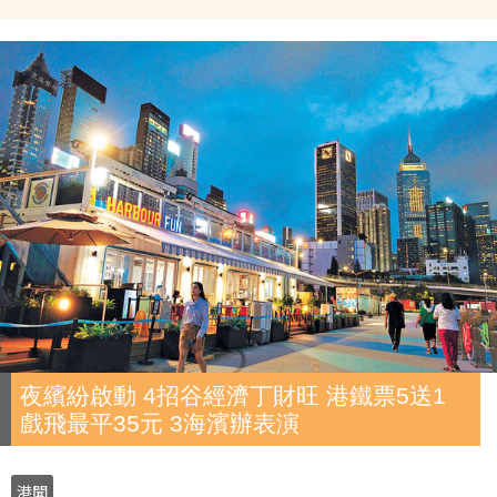
夜繽紛啟動 4招谷經濟丁財旺 港鐵票5送1
戲飛最平35元 3海濱辦表演
港聞