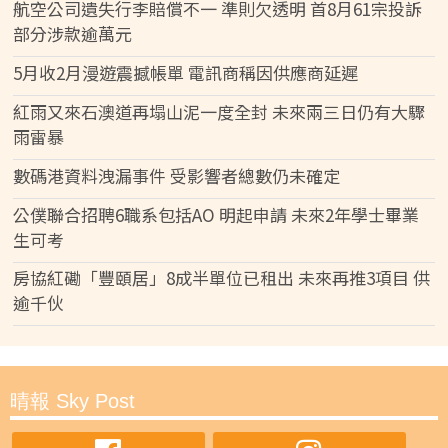
航空公司遺失行李賠償不一 準則欠透明 首8月61宗投訴
部分涉款逾萬元
5月收2月漫遊震撼帳單 電訊商稱因供應商延遲
紅雨又來石澳道再塌山泥一度全封 未來兩三日仍有大驟
雨雷暴
數碼港資料洩漏事件 受影響者總數仍未確定
公僕聯合招聘6職系包括AO 明起申請 未來2年學士畢業
生可考
房協紅磡「豐頤居」8成半單位已租出 未來再推3項目 供
逾千伙
晴報 Sky Post