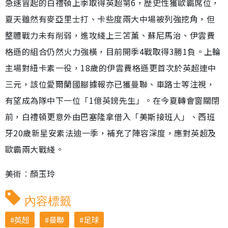
急速冒起的白禮頓上季取得英超第6，歷史性獲歐霸席位，
夏天雖然有麥亞里士打、卡些度兩大中場被列強挖角，但
整體戰力未有削弱，進攻綫上三笘薰、蘇尼馬治、伊雲費
格遜的組合仍然火力強橫，目前開季4戰取得3勝1負。上輪
主場對紐卡素一役，18歲的伊雲費格遜更首次於英超連中
三元，該位愛爾蘭國腳據報亦已獲曼聯、車路士等注視，
有望成為隊中下一位「1億英鎊先生」。在今夏轉會窗關閉
前，白禮頓更意外由巴塞隆拿借入「美斯接班人」、西班
牙20歲新星安素法迪一季，補充了陣容深度，應對英超及
歐霸兩大戰綫。
美術︰顏玉玲
內容標籤
英超
曼聯
足球