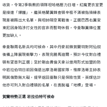
收貨，令第2季執教的領隊坦哈格壓力日增。紅魔更衣室更
是接連「爆鑊」，繼英格蘭翼鋒查頓辛祖不滿被指操練表
現差被踢出大名單，與坦帥隔空罵戰後，正選巴西右翼安
東尼因身陷涉打女性的官非而暫時休假，令曼聯翼鋒位置
更加缺人。
幸曼聯兩名新兵均可候命，其中丹麥前鋒賀蘭特對阿仙奴
後備上陣展現衝擊力，表現完勝馬迪爾，預計今仗對白禮
頓有望首列正選；至於剛由費倫天拿以借用形式加盟的防
中岩拉伯特日前因傷退出摩洛哥國家隊，惟摩洛哥主帥表
明其傷勢無大礙，提早返回曼聯只是保險性質，英媒估計
他亦可列入對白禮頓的名單，在奧脫福「地標」登場。
賀蘭特勢正選 岩拉伯特可候命