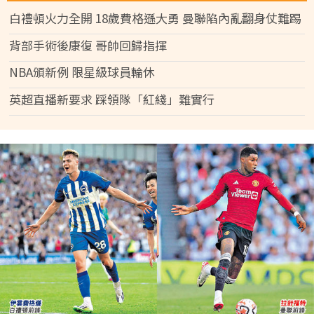
白禮頓火力全開 18歲費格遜大勇 曼聯陷內亂翻身仗難踢
背部手術後康復 哥帥回歸指揮
NBA頒新例 限星級球員輪休
英超直播新要求 踩領隊「紅綫」難實行