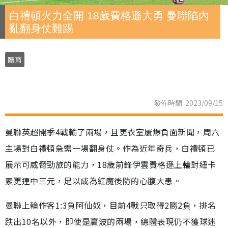
白禮頓火力全開 18歲費格遜大勇 曼聯陷內
亂翻身仗難踢
體育
發佈時間: 2023/09/15
曼聯英超開季4戰輸了兩場，且更衣室屢爆負面新聞，周六
主場對白禮頓急需一場翻身仗。作為近年奇兵，白禮頓已
展示可威脅勁旅的能力，18歲前鋒伊雲費格遜上輪對紐卡
素更連中三元，足以成為紅魔後防的心腹大患。
曼聯上輪作客1:3負阿仙奴，目前4戰只取得2勝2負，排名
跌出10名以外，即使是贏波的兩場，總體表現仍不獲球迷