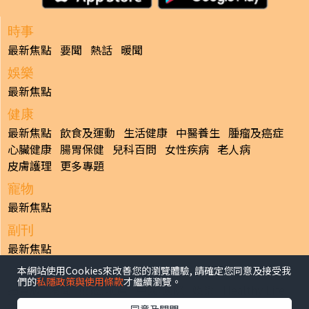
時事
最新焦點
要聞
熱話
暖聞
娛樂
最新焦點
健康
最新焦點
飲食及運動
生活健康
中醫養生
腫瘤及癌症
心臟健康
腸胃保健
兒科百問
女性疾病
老人病
皮膚護理
更多專題
寵物
最新焦點
副刊
最新焦點
本網站使用Cookies來改善您的瀏覽體驗, 請確定您同意及接受我
日報
們的
私隱政策與使用條款
才繼續瀏覽。
揭頁版
港聞
財經/地產
中國/國際
娛樂
Healthy Life
生活副刊
親子/教育
體育
專題/人物
昔日晴報