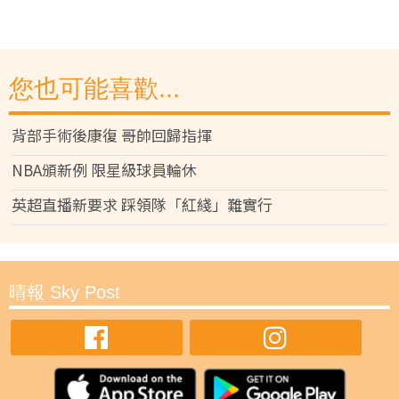
您也可能喜歡...
背部手術後康復 哥帥回歸指揮
NBA頒新例 限星級球員輪休
英超直播新要求 踩領隊「紅綫」難實行
晴報 Sky Post