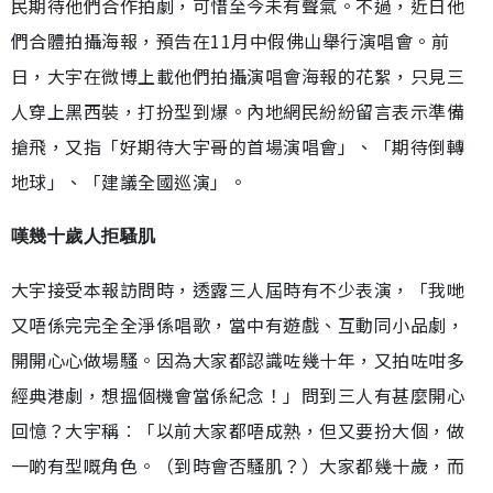
民期待他們合作拍劇，可惜至今未有聲氣。不過，近日他
們合體拍攝海報，預告在11月中假佛山舉行演唱會。前
日，大宇在微博上載他們拍攝演唱會海報的花絮，只見三
人穿上黑西裝，打扮型到爆。內地網民紛紛留言表示準備
搶飛，又指「好期待大宇哥的首場演唱會」、「期待倒轉
地球」、「建議全國巡演」。
嘆幾十歲人拒騷肌
大宇接受本報訪問時，透露三人屆時有不少表演，「我哋
又唔係完完全全淨係唱歌，當中有遊戲、互動同小品劇，
開開心心做場騷。因為大家都認識咗幾十年，又拍咗咁多
經典港劇，想搵個機會當係紀念！」問到三人有甚麼開心
回憶？大宇稱︰「以前大家都唔成熟，但又要扮大個，做
一啲有型嘅角色。（到時會否騷肌？）大家都幾十歲，而