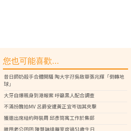
您也可能喜歡...
昔日師奶殺手合體開騷 陶大宇孖吳啟華張兆輝「倒轉地
球」
大牙自爆親身到港報案 呼籲黑人配合調查
不滿扮醜拍MV 呂爵安遭黃正宜岑珈其夾擊
獲邀出席紐約時裝周 邱彥筒寓工作於集郵
撇甩老公囝囝 陳慧琳排舞室度過51歲生日