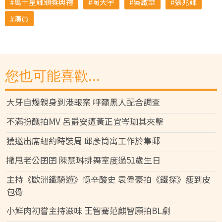
萬千星輝頒獎典禮
陶大宇
吳啟華
張兆輝
演員
您也可能喜歡...
大牙自爆親身到港報案 呼籲黑人配合調查
不滿扮醜拍MV 呂爵安遭黃正宜岑珈其夾擊
獲邀出席紐約時裝周 邱彥筒寓工作於集郵
撇甩老公囝囝 陳慧琳排舞室度過51歲生日
主持《歐洲鐵騎遊》憶辛酸史 袁偉豪拍《鐵探》瘦到皮
包骨
小鮮肉初嘗主持滋味 王智騫范麒智願拍BL劇