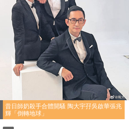
昔日師奶殺手合體開騷 陶大宇孖吳啟華張兆
輝「倒轉地球」