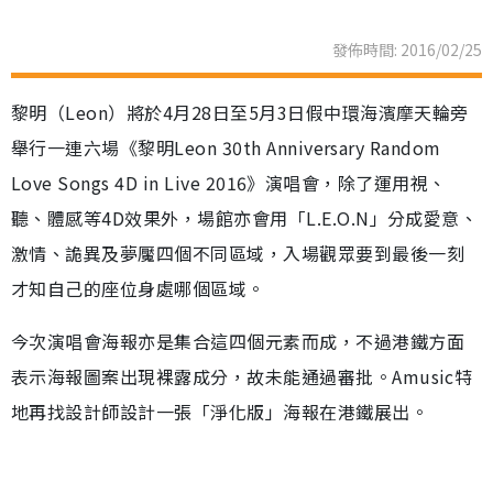
發佈時間: 2016/02/25
黎明（Leon）將於4月28日至5月3日假中環海濱摩天輪旁
舉行一連六場《黎明Leon 30th Anniversary Random
Love Songs 4D in Live 2016》演唱會，除了運用視、
聽、體感等4D效果外，場館亦會用「L.E.O.N」分成愛意、
激情、詭異及夢魘四個不同區域，入場觀眾要到最後一刻
才知自己的座位身處哪個區域。
今次演唱會海報亦是集合這四個元素而成，不過港鐵方面
表示海報圖案出現裸露成分，故未能通過審批。Amusic特
地再找設計師設計一張「淨化版」海報在港鐵展出。