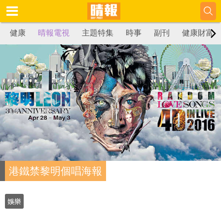
健康
晴報電視
主題特集
時事
副刊
健康財富
港鐵禁黎明個唱海報
娛樂