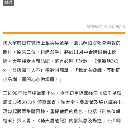
娛樂
發佈時間: 2023/09/15
陶大宇前日在微博上載與吳啟華、張兆輝拍演唱會海報的
照片，原來三位「師奶殺手」將於11月中合體假佛山開
騷。大宇接受本報訪問，豪言必唱「飲歌」《倒轉地球》
外，又透露三人不止唱歌咁簡單︰「我哋有遊戲、互動同
小品劇，開開心心做場騷！」
三位90年代無綫當家小生，今年初重返無綫任《萬千星輝
頒獎典禮2022》頒獎嘉賓，陶大宇、吳啟華及張兆輝的出
現勾起觀眾集體回憶，重提他們的角色，包括《刑事偵緝
檔案》張大勇、《倚天屠龍記》的張無忌及楊逍；不少網