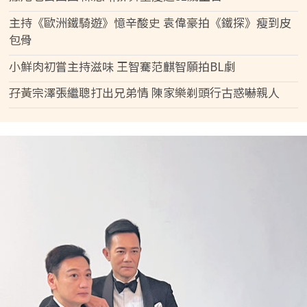
主持《歐洲鐵騎遊》憶辛酸史 袁偉豪拍《鐵探》瘦到皮
包骨
小鮮肉初嘗主持滋味 王智騫范麒智願拍BL劇
孖黃宗澤張繼聰打出兄弟情 陳家樂剃頭行古惑嚇親人