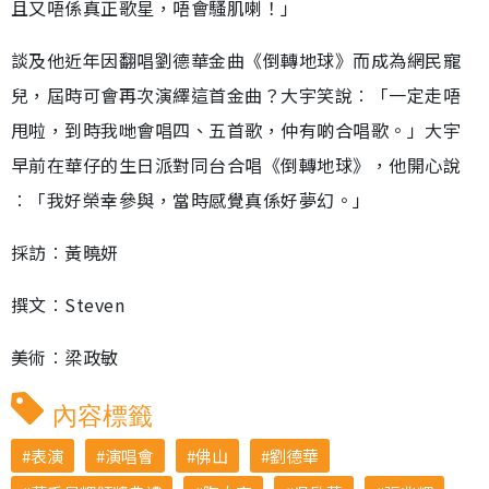
且又唔係真正歌星，唔會騷肌喇！」
談及他近年因翻唱劉德華金曲《倒轉地球》而成為網民寵
兒，屆時可會再次演繹這首金曲？大宇笑說︰「一定走唔
甩啦，到時我哋會唱四、五首歌，仲有啲合唱歌。」大宇
早前在華仔的生日派對同台合唱《倒轉地球》，他開心說
︰「我好榮幸參與，當時感覺真係好夢幻。」
採訪︰黃曉妍
撰文︰Steven
美術︰梁政敏
內容標籤
表演
演唱會
佛山
劉德華