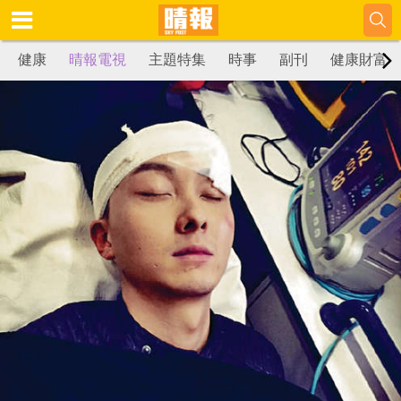
健康
晴報電視
主題特集
時事
副刊
健康財富