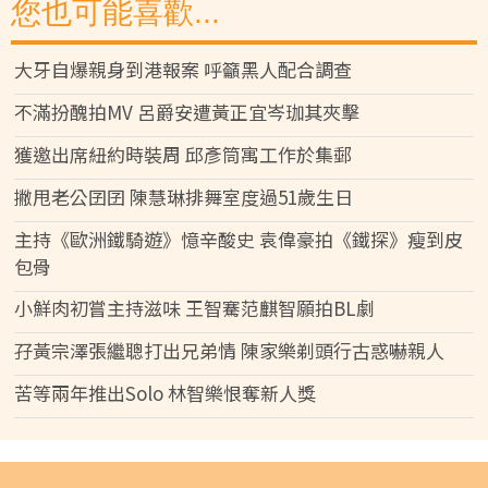
您也可能喜歡...
大牙自爆親身到港報案 呼籲黑人配合調查
不滿扮醜拍MV 呂爵安遭黃正宜岑珈其夾擊
獲邀出席紐約時裝周 邱彥筒寓工作於集郵
撇甩老公囝囝 陳慧琳排舞室度過51歲生日
主持《歐洲鐵騎遊》憶辛酸史 袁偉豪拍《鐵探》瘦到皮
包骨
小鮮肉初嘗主持滋味 王智騫范麒智願拍BL劇
孖黃宗澤張繼聰打出兄弟情 陳家樂剃頭行古惑嚇親人
苦等兩年推出Solo 林智樂恨奪新人獎