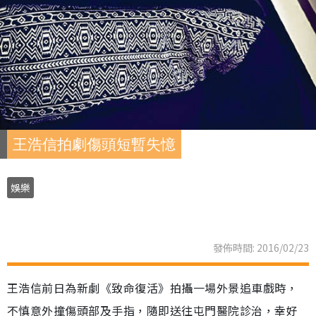
王浩信拍劇傷頭短暫失憶
娛樂
發佈時間: 2016/02/23
王浩信前日為新劇《致命復活》拍攝一場外景追車戲時，
不慎意外撞傷頭部及手指，隨即送往屯門醫院診治，幸好