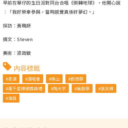
早前在華仔的生日派對同台合唱《倒轉地球》，他開心說
︰「我好榮幸參與，當時感覺真係好夢幻。」
採訪︰黃曉妍
撰文︰Steven
美術︰梁政敏
內容標籤
表演
演唱會
佛山
劉德華
萬千星輝頒獎典禮
陶大宇
吳啟華
張兆輝
演員