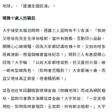
地球」、「建議全國巡演」。
嘆幾十歲人拒騷肌
大宇接受本報訪問時，透露三人屆時有不少表演，「我哋
又唔係完完全全淨係唱歌，當中有遊戲、互動同小品劇，
開開心心做場騷。因為大家都認識咗幾十年，又拍咗咁多
經典港劇，想搵個機會當係紀念！」問到三人有甚麼開心
回憶？大宇稱︰「以前大家都唔成熟，但又要扮大個，做
一啲有型嘅角色。（到時會否騷肌？）大家都幾十歲，而
且又唔係真正歌星，唔會騷肌喇！」
談及他近年因翻唱劉德華金曲《倒轉地球》而成為網民寵
兒，屆時可會再次演繹這首金曲？大宇笑說︰「一定走唔
甩啦，到時我哋會唱四、五首歌，仲有啲合唱歌。」大宇