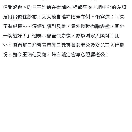
僅受輕傷。昨日王浩信在微博PO相報平安，相中他的左額
及眼眉包住紗布，太太陳自瑤亦陪伴在側。他寫道：「失
了點記憶……沒傷到腦部及骨，意外時輕微腦震盪，其他
一切還好！」他表示會盡快康復，亦感謝家人照料。此
外，陳自瑤日前曾表示昨日元宵會跟老公及女兒三人行慶
祝，如今王浩信受傷，陳自瑤定會專心照顧老公。