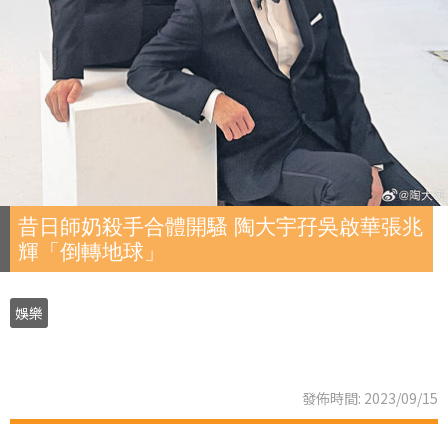
昔日師奶殺手合體開騷 陶大宇孖吳啟華張兆
輝「倒轉地球」
娛樂
發佈時間: 2023/09/15