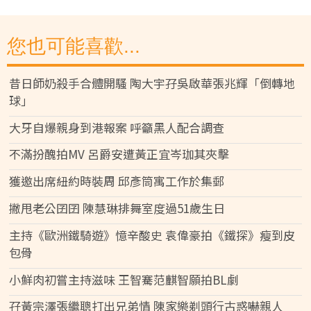
您也可能喜歡...
昔日師奶殺手合體開騷 陶大宇孖吳啟華張兆輝「倒轉地
球」
大牙自爆親身到港報案 呼籲黑人配合調查
不滿扮醜拍MV 呂爵安遭黃正宜岑珈其夾擊
獲邀出席紐約時裝周 邱彥筒寓工作於集郵
撇甩老公囝囝 陳慧琳排舞室度過51歲生日
主持《歐洲鐵騎遊》憶辛酸史 袁偉豪拍《鐵探》瘦到皮
包骨
小鮮肉初嘗主持滋味 王智騫范麒智願拍BL劇
孖黃宗澤張繼聰打出兄弟情 陳家樂剃頭行古惑嚇親人