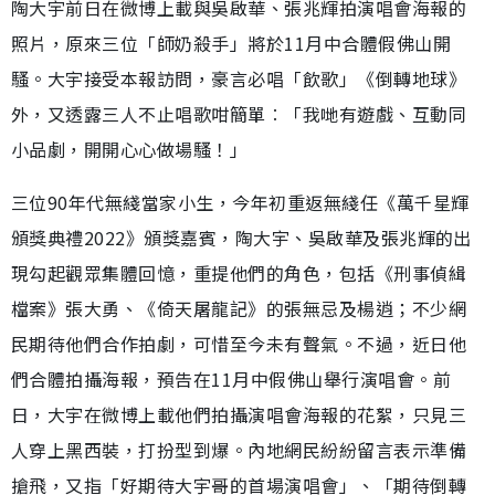
陶大宇前日在微博上載與吳啟華、張兆輝拍演唱會海報的
照片，原來三位「師奶殺手」將於11月中合體假佛山開
騷。大宇接受本報訪問，豪言必唱「飲歌」《倒轉地球》
外，又透露三人不止唱歌咁簡單︰「我哋有遊戲、互動同
小品劇，開開心心做場騷！」
三位90年代無綫當家小生，今年初重返無綫任《萬千星輝
頒獎典禮2022》頒獎嘉賓，陶大宇、吳啟華及張兆輝的出
現勾起觀眾集體回憶，重提他們的角色，包括《刑事偵緝
檔案》張大勇、《倚天屠龍記》的張無忌及楊逍；不少網
民期待他們合作拍劇，可惜至今未有聲氣。不過，近日他
們合體拍攝海報，預告在11月中假佛山舉行演唱會。前
日，大宇在微博上載他們拍攝演唱會海報的花絮，只見三
人穿上黑西裝，打扮型到爆。內地網民紛紛留言表示準備
搶飛，又指「好期待大宇哥的首場演唱會」、「期待倒轉