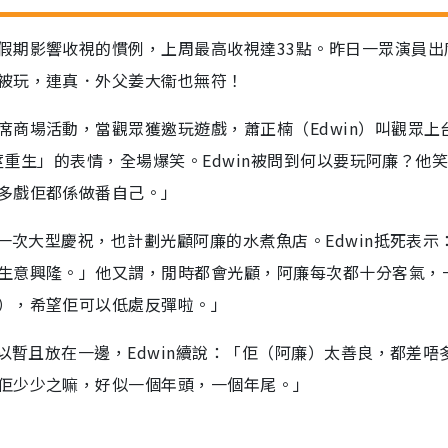
假期影響收視的慣例，上周最高收視達33點。昨日一眾演員出
被玩，連真．外父姜大衞也無符！
商場活動，當觀眾獲邀玩遊戲，蕭正楠（Edwin）叫觀眾上
肉莖重生」的表情，全場爆笑。Edwin被問到何以要玩阿廉？他
多戲佢都係做番自己。」
來一次大型慶祝，也計劃光顧阿廉的水煮魚店。Edwin抵死表示
生意興隆。」他又謂，閒時都會光顧，阿廉每次都十分客氣，
），希望佢可以低處反彈啦。」
以暫且放在一邊，Edwin續說：「佢（阿廉）太善良，都差唔多
佢少少之嘛，好似一個年頭，一個年尾。」