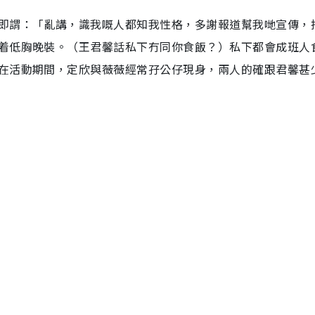
即謂：「亂講，識我嘅人都知我性格，多謝報道幫我哋宣傳，
着低胸晚裝。（王君馨話私下冇同你食飯？）私下都會成班人
在活動期間，定欣與薇薇經常孖公仔現身，兩人的確跟君馨甚