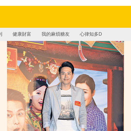
刊
健康財富
我的麻煩糖友
心律知多D