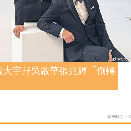
陶大宇孖吳啟華張兆輝「倒轉
發佈時間: 202