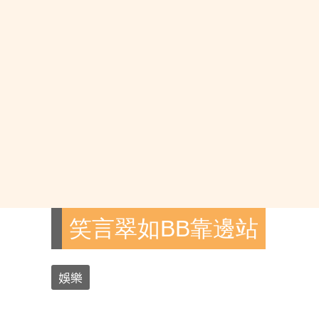
笑言翠如BB靠邊站
娛樂