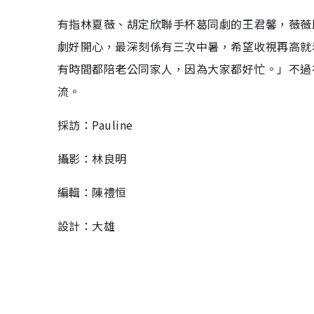
有指林夏薇、胡定欣聯手杯葛同劇的王君馨，薇薇
劇好開心，最深刻係有三次中暑，希望收視再高就
有時間都陪老公同家人，因為大家都好忙。」不過
流。
採訪：Pauline
攝影：林良明
編輯：陳禮恒
設計：大雄