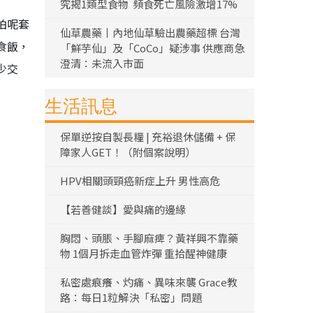
究揭1類型食物 頻食死亡風險激增17%
拍呢套
仙草農藥丨內地仙草驗出農藥超標 台灣
食飯，
「鮮芋仙」及「CoCo」疑涉事 供應商急
澄清：未流入市面
少交
生活訊息
保單逆按自製長糧 | 充裕退休儲備 + 保
障家人GET！（附個案說明）
HPV相關頭頸癌新症上升 男性高危
【若善健談】愛與痛的邊緣
胸悶、頭脹、手腳麻痺？黃祥興不靠藥
物 1個月拆走血管炸彈 重拾醒神健康
私密處痕癢、灼痛、異味來襲 Grace教
路：每日1粒解決「私密」問題