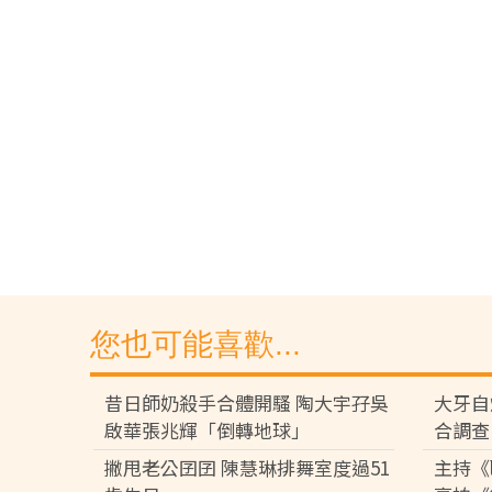
您也可能喜歡...
昔日師奶殺手合體開騷 陶大宇孖吳
大牙自
啟華張兆輝「倒轉地球」
合調查
撇甩老公囝囝 陳慧琳排舞室度過51
主持《