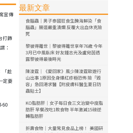
最新文章
席宣傳
食腦蟲｜男子泰國狂食生醃海鮮染「食
腦蟲」腸道嚴重潰爛 反覆大出血休克險
死
台打飾
黎彼得離世｜黎彼得離世享年76歲 今年
笑謂：
3月已中風臥床 好友鍾志光及盧宛茵透
露黎彼得最後時光
：「趁
陳浚霆｜《愛回家》風少陳浚霆歐遊行
山出事 1原因全身爆紅疹極恐怖 險「毀
一定要
容」急回港求醫【附皮膚科醫生夏日防
蟲貼士】
KO脂肪肝｜女子每日食三文治變中度脂
60
肪肝 早餐改吃1款食物 半年激減15磅逆
轉脂肪肝
折壽食物｜大量常見食品上榜！ 美國研