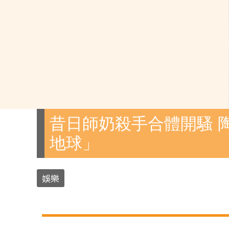
昔日師奶殺手合體開騷 
地球」
娛樂