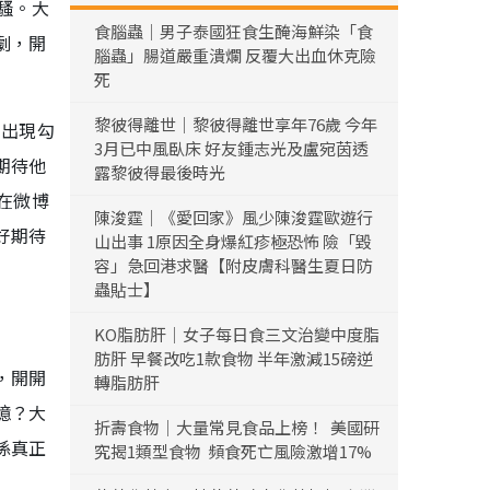
騷。大
食腦蟲｜男子泰國狂食生醃海鮮染「食
劇，開
腦蟲」腸道嚴重潰爛 反覆大出血休克險
死
黎彼得離世｜黎彼得離世享年76歲 今年
的出現勾
3月已中風臥床 好友鍾志光及盧宛茵透
期待他
露黎彼得最後時光
在微博
陳浚霆｜《愛回家》風少陳浚霆歐遊行
好期待
山出事 1原因全身爆紅疹極恐怖 險「毀
容」急回港求醫【附皮膚科醫生夏日防
蟲貼士】
KO脂肪肝｜女子每日食三文治變中度脂
肪肝 早餐改吃1款食物 半年激減15磅逆
，開開
轉脂肪肝
憶？大
折壽食物｜大量常見食品上榜！ 美國研
係真正
究揭1類型食物 頻食死亡風險激增17%