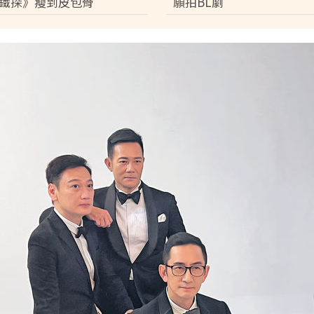
鐵探》瘦到皮包骨
願拍BL劇