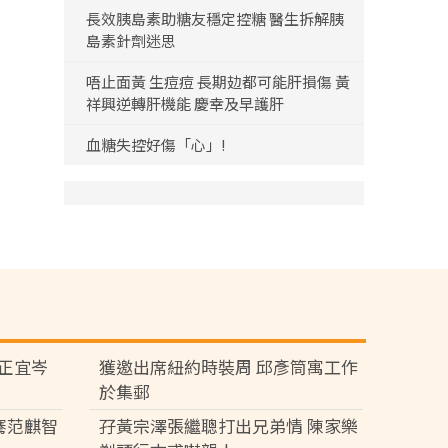
長效胰島素助糖友穩定控糖 醫生拆解胰
島素針劑迷思
唔止面黃 生痘痘 長期攰都可能肝損傷 黃
祥興逆轉肝機能 慶幸及早護肝
血糖失控好傷「心」!
黃正宜岑
獲邀出席紐約時裝周 邱彥筒寓工作
於集郵
騫范麒智
孖黃宗澤張繼聰打出兄弟情 陳家樂