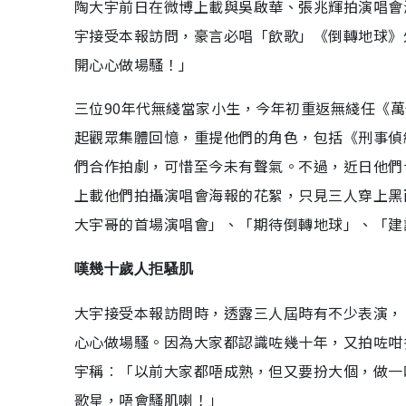
陶大宇前日在微博上載與吳啟華、張兆輝拍演唱會
宇接受本報訪問，豪言必唱「飲歌」《倒轉地球》
開心心做場騷！」
三位90年代無綫當家小生，今年初重返無綫任《萬
起觀眾集體回憶，重提他們的角色，包括《刑事偵
們合作拍劇，可惜至今未有聲氣。不過，近日他們
上載他們拍攝演唱會海報的花絮，只見三人穿上黑
大宇哥的首場演唱會」、「期待倒轉地球」、「建
嘆幾十歲人拒騷肌
大宇接受本報訪問時，透露三人屆時有不少表演，
心心做場騷。因為大家都認識咗幾十年，又拍咗咁
宇稱︰「以前大家都唔成熟，但又要扮大個，做一
歌星，唔會騷肌喇！」