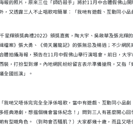
海報的照片，原來三位「師奶殺手」將於11月中合體假佛山開
外，又透露三人不止唱歌咁簡單︰「我哋有遊戲、互動同小品
千星輝頒獎典禮2022》頒獎嘉賓，陶大宇、吳啟華及張兆輝
緝檔案》張大勇、《倚天屠龍記》的張無忌及楊逍；不少網民
合體拍攝海報，預告在11月中假佛山舉行演唱會。前日，大宇
西裝，打扮型到爆。內地網民紛紛留言表示準備搶飛，又指「
議全國巡演」。
「我哋又唔係完完全全淨係唱歌，當中有遊戲、互動同小品劇
多經典港劇，想搵個機會當係紀念！」問到三人有甚麼開心回
啲有型嘅角色。（到時會否騷肌？）大家都幾十歲，而且又唔