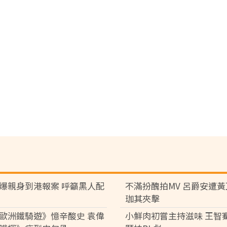
爆親身到港報案 呼籲黑人配
不滿扮醜拍MV 呂爵安遭
珈其夾擊
歐洲鐵騎遊》憶辛酸史 袁偉
小鮮肉初嘗主持滋味 王智