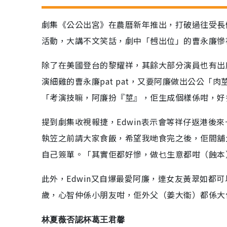
劇集《公公出宮》在農曆新年推出，打破過往受長
活動，大講不文笑話，劇中「乸出位」的曹永廉慘
除了在美國登台的黎耀祥，其餘大部分演員也有出席
演細雞的曹永廉pat pat，又要阿廉做出公公「
「考演技嘛，阿廉扮『莖』，佢生成個樣係咁，好
提到劇集收視報捷，Edwin表示會等祥仔返港後
執笠之前請大家食飯，希望我哋食完之後，佢間舖
自己簽單。「其實佢都好慘，做乜生意都咁（蝕本
此外，Edwin又自爆最愛阿廉，連女友黃翠如都可
歲，心智仲係小朋友咁，佢外父（姜大衞）都係大
林夏薇否認杯葛王君馨