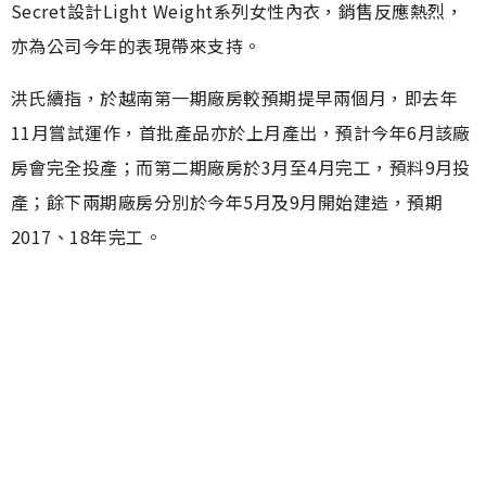
Secret設計Light Weight系列女性內衣，銷售反應熱烈，
亦為公司今年的表現帶來支持。
洪氏續指，於越南第一期廠房較預期提早兩個月，即去年
11月嘗試運作，首批產品亦於上月產出，預計今年6月該廠
房會完全投產；而第二期廠房於3月至4月完工，預料9月投
產；餘下兩期廠房分別於今年5月及9月開始建造，預期
2017、18年完工。