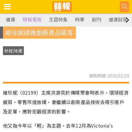
健康
晴報電視
主題特集
時事
副刊
健康財富
維珍妮續推創新產品吸客
財經/地產
發佈時間: 2016/02/19
維珍妮（02199）主席洪游奕於傳媒聚會時表示，環球經濟
疲弱，零售市道放緩，會繼續以創新產品技術去吸引客戶
及定單，應對宏觀經濟的影響。
他又指今年以「輕」為主題，去年12月為Victoria's