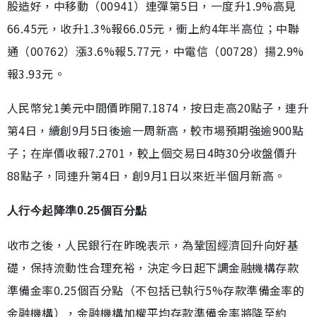
股造好，中移動（00941）連彈第5日，一度升1.9%高見
66.45元，收升1.3%報66.05元，衝上約4年半高位；中聯
通（00762）漲3.6%報5.77元，中電信（00728）揚2.9%
報3.93元。
人民幣兌1美元中間價昨開7.1874，按日走高20點子，連升
第4日，續創9月5日後逾一周新高，較市場預期強逾900點
子；在岸價收報7.2701，較上個交易日4時30分收盤價升
88點子，同連升第4日，創9月1日以來近半個月新高。
人行今起降準0.25個百分點
收市之後，人民銀行在昨晚表示，為鞏固經濟回升向好基
礎，保持流動性合理充裕，決定今日起下調金融機構存款
準備金率0.25個百分點（不包括已執行5%存款準備金率的
金融機構），金融機構加權平均存款準備金率將降至約