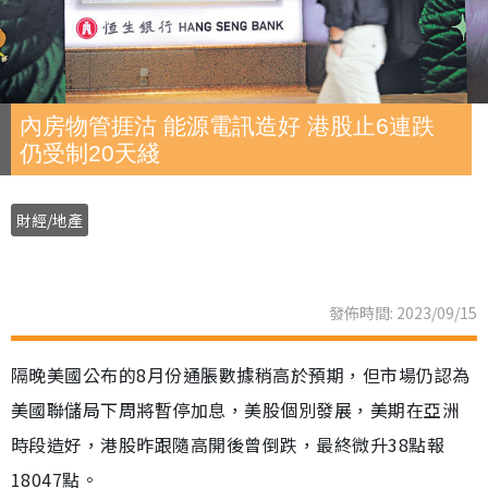
內房物管捱沽 能源電訊造好 港股止6連跌
仍受制20天綫
財經/地產
發佈時間: 2023/09/15
隔晚美國公布的8月份通脹數據稍高於預期，但市場仍認為
美國聯儲局下周將暫停加息，美股個別發展，美期在亞洲
時段造好，港股昨跟隨高開後曾倒跌，最終微升38點報
18047點。