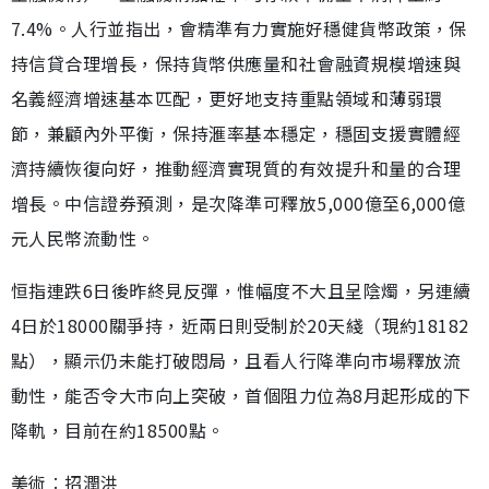
7.4%。人行並指出，會精準有力實施好穩健貨幣政策，保
持信貸合理增長，保持貨幣供應量和社會融資規模增速與
名義經濟增速基本匹配，更好地支持重點領域和薄弱環
節，兼顧內外平衡，保持滙率基本穩定，穩固支援實體經
濟持續恢復向好，推動經濟實現質的有效提升和量的合理
增長。中信證券預測，是次降準可釋放5,000億至6,000億
元人民幣流動性。
恒指連跌6日後昨終見反彈，惟幅度不大且呈陰燭，另連續
4日於18000關爭持，近兩日則受制於20天綫（現約18182
點），顯示仍未能打破悶局，且看人行降準向市場釋放流
動性，能否令大市向上突破，首個阻力位為8月起形成的下
降軌，目前在約18500點。
美術︰招潤洪