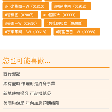
小米集團－W（01810）
融創中國（01918）
碧桂園（02007）
中國恒大（03333）
美團－W（03690）
碧桂園服務（06098）
京東集團—SW（09618）
阿里巴巴－W（09988）
您也可能喜歡...
西行漫記
緣有盡時 惟理財是終身事業
新地跌幅過分 可趁機低吸
美國聯儲局 年內加息預期續降