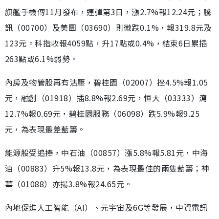
旗艦手機傳11月發布，連彈第3日，漲2.7%報12.24元；騰
訊（00700）及美團（03690）則微跌0.1%，報319.8元及
123元。科指收報4059點，升17點或0.4%，結束6日累插
263點或6.1%弱勢。
內房及物管股再有沽壓，碧桂園（02007）挫4.5%報1.05
元，融創（01918）插8.8%報2.69元，恒大（03333）瀉
12.7%報0.69元，碧桂園服務（06098）跌5.9%報9.25
元，為表現最差藍籌。
能源股受追捧，中石油（00857）漲5.8%報5.81元，中海
油（00883）升5%報13.8元，為表現最佳的兩隻藍籌；神
華（01088）亦揚3.8%報24.65元。
內地促進人工智能（AI）、元宇宙及6G等發展，中資電訊