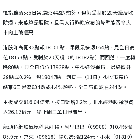
恒指雖結束6日累瀉834點的頹勢，但仍受制於20天綫及收
陰燭，未能算是脫險，且看人行昨晚宣布的降準能否令大
市向上破僵局。
港股昨高開92點報18101點，早段最多漲164點，見全日高
位18173點，受制於20天綫（約18182點）而回落，一度轉
跌80點，見全日低位17928點，午後好淡爭持，最終微升
38點或0.2%，報18047點，創周一（11日）後收市高位，
結束6日累瀉834點或4.4%頹勢，全日高低波幅244點。
主板成交816.04億元，按日微增2.2%；北水經港股通淨買
入26.12億元，終止周三單日淨賣出。
龍頭科網股氣氛稍見好轉，阿里巴巴（09988）升0.4%報
85.9元，京東（09618）揚0.2%報124元，小米（01810）