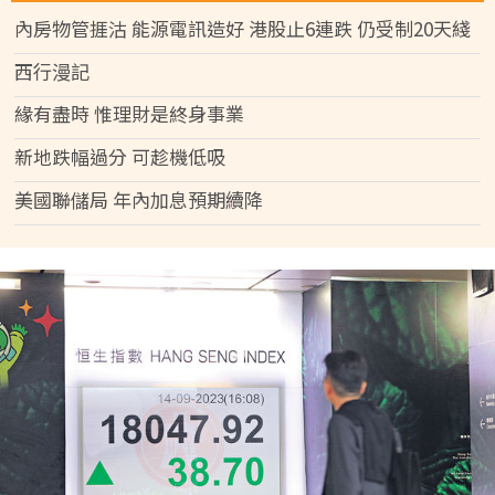
內房物管捱沽 能源電訊造好 港股止6連跌 仍受制20天綫
西行漫記
緣有盡時 惟理財是終身事業
新地跌幅過分 可趁機低吸
美國聯儲局 年內加息預期續降