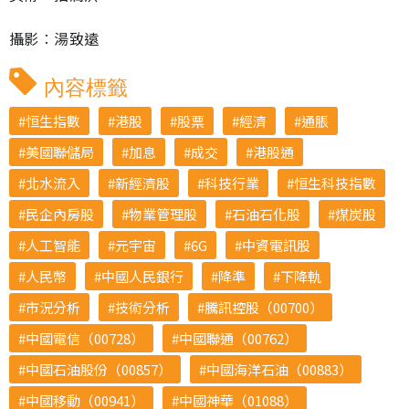
攝影︰湯致遠
內容標籤
恒生指數
港股
股票
經濟
通脹
美國聯儲局
加息
成交
港股通
北水流入
新經濟股
科技行業
恒生科技指數
民企內房股
物業管理股
石油石化股
煤炭股
人工智能
元宇宙
6G
中資電訊股
人民幣
中國人民銀行
降準
下降軌
市況分析
技術分析
騰訊控股（00700）
中國電信（00728）
中國聯通（00762）
中國石油股份（00857）
中國海洋石油（00883）
中國移動（00941）
中國神華（01088）