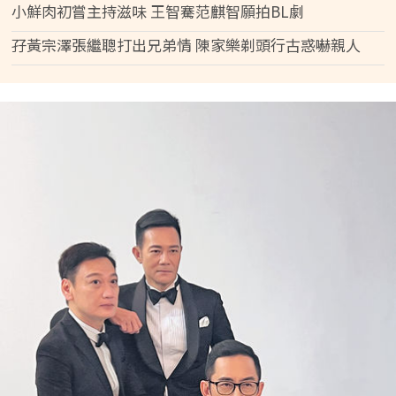
小鮮肉初嘗主持滋味 王智騫范麒智願拍BL劇
孖黃宗澤張繼聰打出兄弟情 陳家樂剃頭行古惑嚇親人