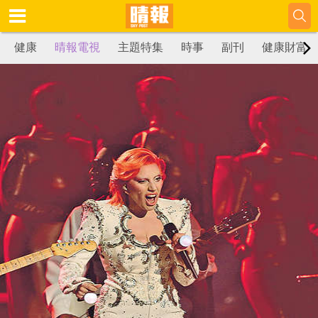
健康
晴報電視
主題特集
時事
副刊
健康財富