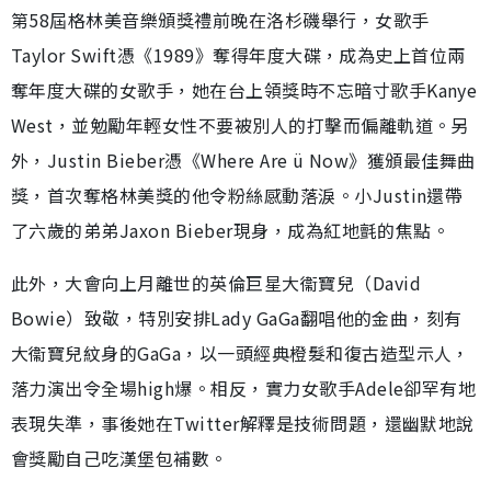
第58屆格林美音樂頒獎禮前晚在洛杉磯舉行，女歌手
Taylor Swift憑《1989》奪得年度大碟，成為史上首位兩
奪年度大碟的女歌手，她在台上領獎時不忘暗寸歌手Kanye
West，並勉勵年輕女性不要被別人的打擊而偏離軌道。另
外，Justin Bieber憑《Where Are ü Now》獲頒最佳舞曲
獎，首次奪格林美獎的他令粉絲感動落淚。小Justin還帶
了六歲的弟弟Jaxon Bieber現身，成為紅地氈的焦點。
此外，大會向上月離世的英倫巨星大衞寶兒（David
Bowie）致敬，特別安排Lady GaGa翻唱他的金曲，刻有
大衞寶兒紋身的GaGa，以一頭經典橙髮和復古造型示人，
落力演出令全場high爆。相反，實力女歌手Adele卻罕有地
表現失準，事後她在Twitter解釋是技術問題，還幽默地說
會獎勵自己吃漢堡包補數。