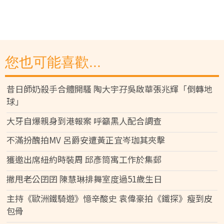
您也可能喜歡...
昔日師奶殺手合體開騷 陶大宇孖吳啟華張兆輝「倒轉地
球」
大牙自爆親身到港報案 呼籲黑人配合調查
不滿扮醜拍MV 呂爵安遭黃正宜岑珈其夾擊
獲邀出席紐約時裝周 邱彥筒寓工作於集郵
撇甩老公囝囝 陳慧琳排舞室度過51歲生日
主持《歐洲鐵騎遊》憶辛酸史 袁偉豪拍《鐵探》瘦到皮
包骨