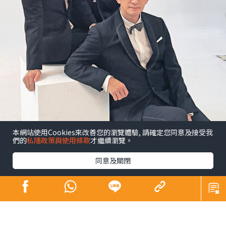
本網站使用Cookies來改善您的瀏覽體驗, 請確定您同意及接受我
們的
私隱政策與使用條款
才繼續瀏覽。
昔日師奶殺手合體開騷 陶大宇孖吳啟華張兆
輝「倒轉地球」
同意及關閉
娛樂