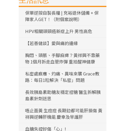
生活訊息
保單逆按自製長糧 | 充裕退休儲備 + 保
障家人GET！（附個案說明）
HPV相關頭頸癌新症上升 男性高危
【若善健談】愛與痛的邊緣
胸悶、頭脹、手腳麻痺？黃祥興不靠藥
物 1個月拆走血管炸彈 重拾醒神健康
私密處痕癢、灼痛、異味來襲 Grace教
路：每日1粒解決「私密」問題
長效胰島素助糖友穩定控糖 醫生拆解胰
島素針劑迷思
唔止面黃 生痘痘 長期攰都可能肝損傷 黃
祥興逆轉肝機能 慶幸及早護肝
血糖失控好傷「心」!