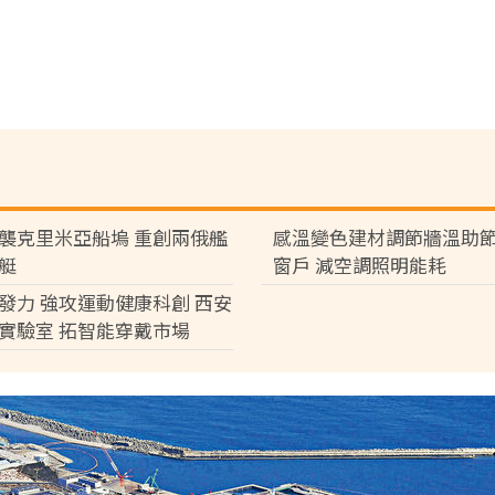
襲克里米亞船塢 重創兩俄艦
感溫變色建材調節牆溫助節
艇
窗戶 減空調照明能耗
發力 強攻運動健康科創 西安
實驗室 拓智能穿戴市場