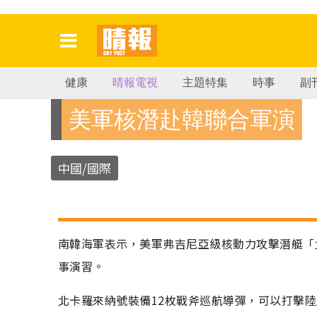
健康
晴報電視
主題特集
時事
副
美軍核潛赴韓聯合軍演
中國/國際
南韓海軍表示，美軍弗吉尼亞級核動力攻擊潛艇「
事演習。
北卡羅來納號裝備12枚戰斧巡航導彈，可以打擊陸