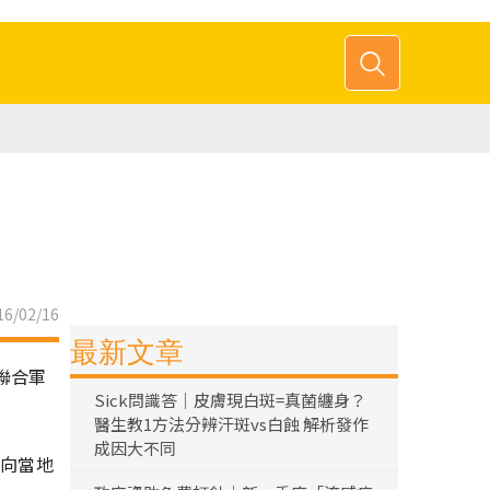
6/02/16
最新文章
聯合軍
Sick問識答｜皮膚現白斑=真菌纏身？
醫生教1方法分辨汗斑vs白蝕 解析發作
成因大不同
次向當地