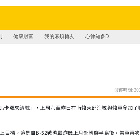
刊
健康財富
我的麻煩糖友
心律知多D
發佈時間: 201
北卡羅來納號」，上周六至昨日在南韓東部海域與韓軍參加了
上目標。這是自B-52戰略轟炸機上月赴朝鮮半島後，美軍再