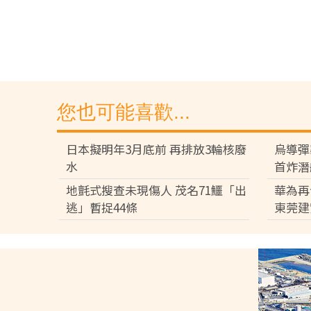
您也可能喜歡...
日本擬明年3月底前 再排放3輪核廢
烏導彈
水
首炸潛
地氈式搜查未現傷人 茂名71鱷「出
華為再
逃」暫捉44條
東莞建