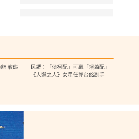
能 液態
民調︰「侯柯配」可贏「賴蕭配」
《人選之人》女星任郭台銘副手