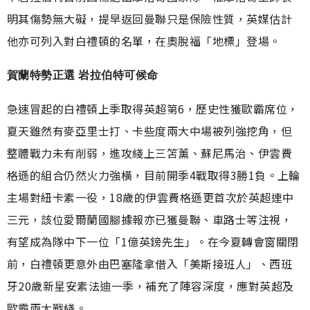
明其傷勢無大礙，提早返回曼聯只是保險性質，英媒估計
他亦可列入對白禮頓的名單，在奧脫福「地標」登場。
賀蘭特勢正選 岩拉伯特可候命
急速冒起的白禮頓上季取得英超第6，歷史性獲歐霸席位，
夏天雖然有麥亞里士打、卡些度兩大中場被列強挖角，但
整體戰力未有削弱，進攻綫上三笘薰、蘇尼馬治、伊雲費
格遜的組合仍然火力強橫，目前開季4戰取得3勝1負。上輪
主場對紐卡素一役，18歲的伊雲費格遜更首次於英超連中
三元，該位愛爾蘭國腳據報亦已獲曼聯、車路士等注視，
有望成為隊中下一位「1億英鎊先生」。在今夏轉會窗關閉
前，白禮頓更意外由巴塞隆拿借入「美斯接班人」、西班
牙20歲新星安素法迪一季，補充了陣容深度，應對英超及
歐霸兩大戰綫。