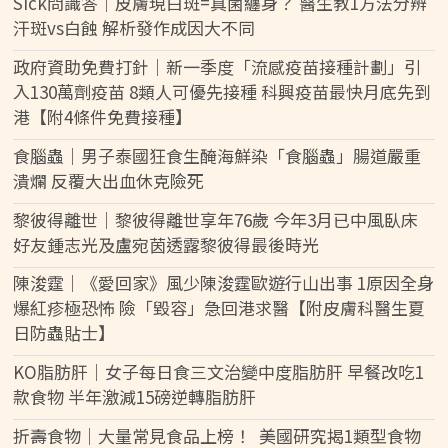
Sick問識答｜皮膚現白斑=真菌纏身？ 醫生教1方法分辨
汗斑vs白蝕 解析發作成因大不同
政府資助免費打針｜新一季度「流感疫苗接種計劃」引
入130萬劑疫苗 8類人可優先接種 科興疫苗最快月底先到
港【附4條件免費接種】
食腦蟲｜男子泰國狂食生醃海鮮染「食腦蟲」腸道嚴重
潰爛 反覆大出血休克險死
黎彼得離世｜黎彼得離世享年76歲 今年3月已中風臥床
好友鍾志光及盧宛茵透露黎彼得最後時光
陳浚霆｜《愛回家》風少陳浚霆歐遊行山出事 1原因全身
爆紅疹極恐怖 險「毀容」急回港求醫【附皮膚科醫生夏
日防蟲貼士】
KO脂肪肝｜女子每日食三文治變中度脂肪肝 早餐改吃1
款食物 半年激減15磅逆轉脂肪肝
折壽食物｜大量常見食品上榜！ 美國研究揭1類型食物