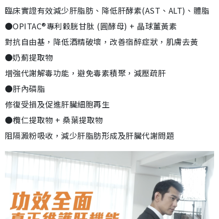
臨床實證有效減少肝脂肪、降低肝酵素(AST、ALT)、體脂
●OPITAC®專利穀胱甘肽 (圓酵母) + 晶球薑黃素
對抗自由基，降低酒精破壞，改善宿醉症狀，肌膚去黃
●奶薊提取物
增強代謝解毒功能，避免毒素積聚，減壓疏肝
●肝內磷脂
修復受損及促進肝臟細胞再生
●欖仁提取物 + 桑葉提取物
阻隔澱粉吸收，減少肝脂肪形成及肝臟代謝問題