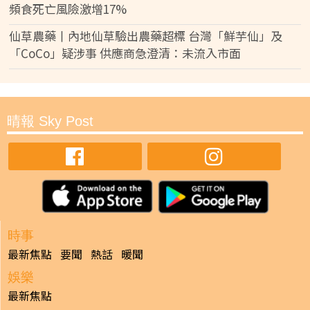
頻食死亡風險激增17%
仙草農藥丨內地仙草驗出農藥超標 台灣「鮮芋仙」及
「CoCo」疑涉事 供應商急澄清：未流入市面
晴報 Sky Post
時事
最新焦點
要聞
熱話
暖聞
娛樂
最新焦點