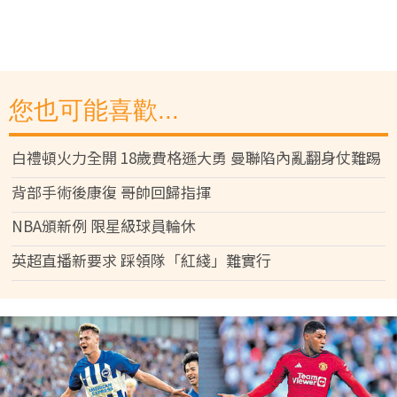
您也可能喜歡...
白禮頓火力全開 18歲費格遜大勇 曼聯陷內亂翻身仗難踢
背部手術後康復 哥帥回歸指揮
NBA頒新例 限星級球員輪休
英超直播新要求 踩領隊「紅綫」難實行