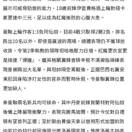
展示可威脅勁旅的能力，18歲前鋒伊雲費格遜上輪對紐卡
素更連中三元，足以成為紅魔後防的心腹大患。
曼聯上輪作客1:3負阿仙奴，目前4戰只取得2勝2負，排名
跌出10名以外，即使是贏波的兩場，總體表現仍不獲球迷
收貨，令第2季執教的領隊坦哈格壓力日增。紅魔更衣室更
是接連「爆鑊」，繼英格蘭翼鋒查頓辛祖不滿被指操練表
現差被踢出大名單，與坦帥隔空罵戰後，正選巴西右翼安
東尼因身陷涉打女性的官非而暫時休假，令曼聯翼鋒位置
更加缺人。
幸曼聯兩名新兵均可候命，其中丹麥前鋒賀蘭特對阿仙奴
後備上陣展現衝擊力，表現完勝馬迪爾，預計今仗對白禮
頓有望首列正選；至於剛由費倫天拿以借用形式加盟的防
中岩拉伯特日前因傷退出摩洛哥國家隊，惟摩洛哥主帥表