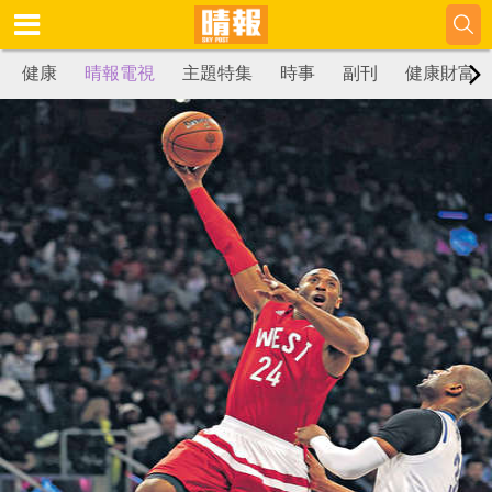
健康
晴報電視
主題特集
時事
副刊
健康財富