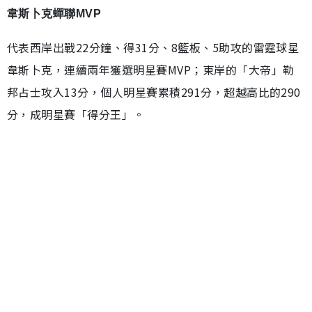
韋斯卜克蟬聯MVP
代表西岸出戰22分鐘、得31分、8籃板、5助攻的雷霆球星
韋斯卜克，連續兩年獲選明星賽MVP；東岸的「大帝」勒
邦占士攻入13分，個人明星賽累積291分，超越高比的290
分，成明星賽「得分王」。