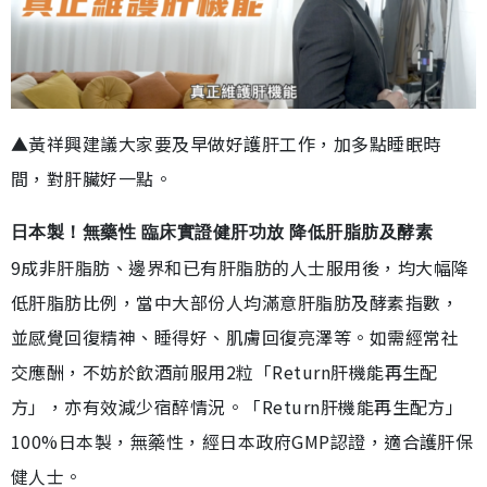
▲黃祥興建議大家要及早做好護肝工作，加多點睡眠時
間，對肝臟好一點。
日本製！無藥性 臨床實證健肝功放 降低肝脂肪及酵素
9成非肝脂肪、邊界和已有肝脂肪的人士服用後，均大幅降
低肝脂肪比例，當中大部份人均滿意肝脂肪及酵素指數，
並感覺回復精神、睡得好、肌膚回復亮澤等。如需經常社
交應酬，不妨於飲酒前服用2粒「Return肝機能再生配
方」，亦有效減少宿醉情況。「Return肝機能再生配方」
100%日本製，無藥性，經日本政府GMP認證，適合護肝保
健人士。