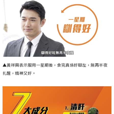
▲黃祥興表示服用一星期後，食完真係好瞓左，無再半夜
扎醒，精神又好。