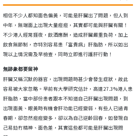
相信不少人都知面色偏黃，可能是肝臟出了問題，但人到
中年，無端面上出現大量痘痘，其實都可能與肝臟有關！
不少港人經常捱夜，飲酒應酬，造成肝臟嚴重負荷，加上
飲食無節制，亦特別容易患「富貴病」肝脂肪，所以如出
現以上情況需及早檢查，同時立即進行護肝行動！
無跡象都要留神
肝臟又稱沉默的器官，出現問題時甚少會發生症狀，故此
容易被大家忽略。早前有大學研究估計，高達27.3%港人患
肝脂肪，當中部份患者跟本不知道自己肝臟出現問題，到
出現面黃、眼黃時有機會肝功能已經變弱，有些人已過青
春期，卻忽然痘痘變多，卻以為自己逆齡回春，如發現自
己易攰冇精神、面色差，其實這些都可能是肝臟出現問