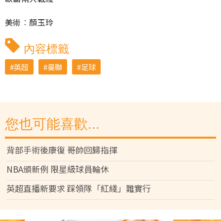
美術︰顏玉玲
內容標籤
英超
曼聯
足球
您也可能喜歡...
背部手術後康復 哥帥回歸指揮
NBA頒新例 限星級球員輪休
英超直播新要求 踩領隊「紅綫」難實行