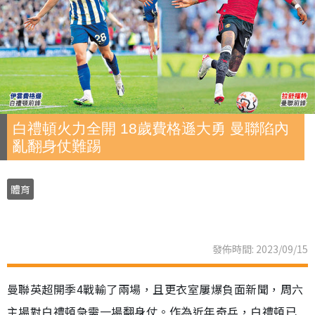
白禮頓火力全開 18歲費格遜大勇 曼聯陷內
亂翻身仗難踢
體育
發佈時間: 2023/09/15
曼聯英超開季4戰輸了兩場，且更衣室屢爆負面新聞，周六
主場對白禮頓急需一場翻身仗。作為近年奇兵，白禮頓已