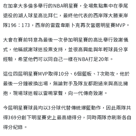
在加拿大多倫多舉行的NBA明星賽，全場焦點集中在季尾
退役的湖人球星高比拜仁，最終他代表的西岸隊大勝東岸
隊196：173，西岸的雷霆韋斯卜克再次當選明星賽MVP。
大會在賽前特意為最後一次參加明星賽的高比舉行致謝儀
式，他稱感謝球迷投票支持，並很高興能與年輕球員分享
經驗，希望他們可以同自己一樣在NBA打足20年。
這位四屆明星賽MVP取得10分、6個籃板、7次助攻，他於
最後一分鐘被換出場，無論對手及隊友都跑過來與高比擁
抱，現場球迷報以雷鳴掌聲，向一代傳奇致謝。
今屆明星賽球員均以3分球代替傳統爆籃動作，因此兩隊共
得369分創下明星賽史上最高總得分，同時兩隊亦刷新各自
得分紀錄。