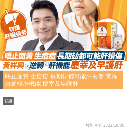
唔止面黃 生痘痘 長期攰都可能肝損傷 黃祥
興逆轉肝機能 慶幸及早護肝
健康
發佈時間: 2023/10/05