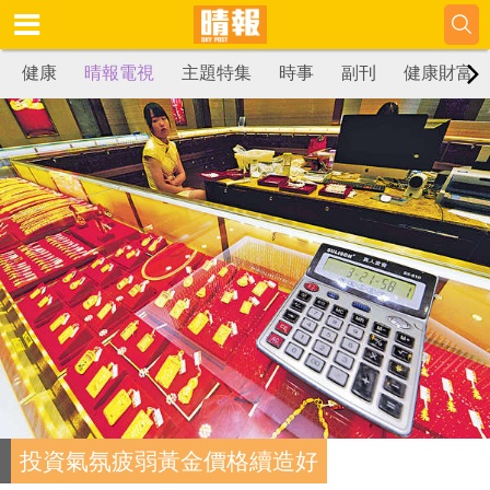
健康
晴報電視
主題特集
時事
副刊
健康財富
投資氣氛疲弱黃金價格續造好