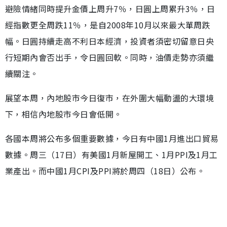
避險情緒同時提升金價上周升7％，日圓上周累升3％，日
經指數更全周跌11％，是自2008年10月以來最大單周跌
幅。日圓持續走高不利日本經濟，投資者須密切留意日央
行短期內會否出手，令日圓回軟。同時，油價走勢亦須繼
續關注。
展望本周，內地股市今日復市，在外圍大幅動盪的大環境
下，相信內地股市今日會低開。
各國本周將公布多個重要數據，今日有中國1月進出口貿易
數據。周三（17日）有美國1月新屋開工、1月PPI及1月工
業產出。而中國1月CPI及PPI將於周四（18日）公布。