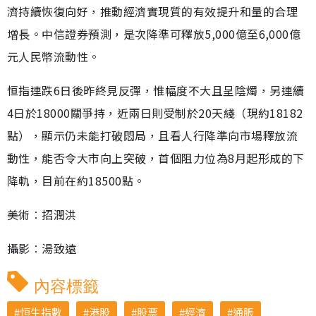
濟持續恢復向好，推動經濟實現質的有效提升和量的合理
增長。中信證券預測，是次降準可釋放5,000億至6,000億
元人民幣流動性。
恒指連跌6日後昨終見反彈，惟幅度不大且呈陰燭，另連續
4日於18000關爭持，近兩日則受制於20天綫（現約18182
點），顯示仍未能打破悶局，且看人行降準向市場釋放流
動性，能否令大市向上突破，首個阻力位為8月起形成的下
降軌，目前在約18500點。
美術︰招潤洪
攝影︰湯致遠
內容標籤
恒生指數
港股
股票
經濟
通脹