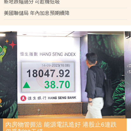
新地跌幅過分 可趁機低吸
美國聯儲局 年內加息預期續降
內房物管捱沽 能源電訊造好 港股止6連跌