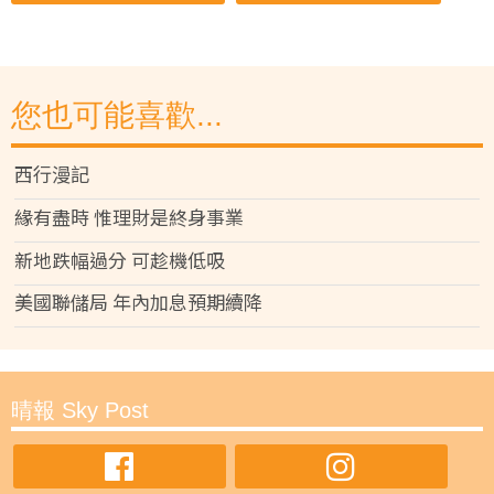
您也可能喜歡...
西行漫記
緣有盡時 惟理財是終身事業
新地跌幅過分 可趁機低吸
美國聯儲局 年內加息預期續降
晴報 Sky Post