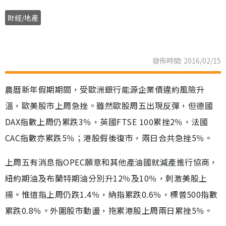
財經/地產
發佈時間: 2016/02/15
農曆新年假期期間，受歐洲銀行能源企業債違約風險升
溫，歐美股市上周急挫。雖然歐股周五出現反彈，但德國
DAX指數上周仍累跌3％，英國FTSE 100累挫2％，法國
CAC指數亦累跌5％；港股假後復市，兩日合共急挫5％。
上周五有消息指OPEC願意和其他產油國就減產進行協商，
紐約期油及布蘭特期油分別升12％及10％，刺激美股上
揚。惟道指上周仍跌1.4％，納指累跌0.6％，標普500指數
累跌0.8％。外圍股市動盪，拖累港股上周兩日累挫5％。