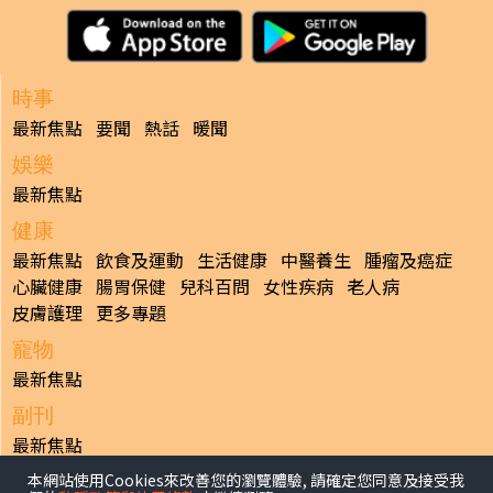
時事
最新焦點
要聞
熱話
暖聞
娛樂
最新焦點
健康
最新焦點
飲食及運動
生活健康
中醫養生
腫瘤及癌症
心臟健康
腸胃保健
兒科百問
女性疾病
老人病
皮膚護理
更多專題
寵物
最新焦點
副刊
最新焦點
本網站使用Cookies來改善您的瀏覽體驗, 請確定您同意及接受我
日報