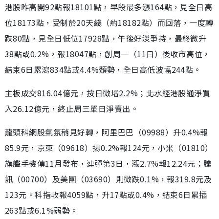
港股昨高開92點報18101點，早段最多漲164點，見全日高
位18173點，受制於20天綫（約18182點）而回落，一度轉
跌80點，見全日低位17928點，午後好淡爭持，最終微升
38點或0.2%，報18047點，創周一（11日）後收市高位，
結束6日累瀉834點或4.4%頹勢，全日高低波幅244點。
主板成交816.04億元，按日微增2.2%；北水經港股通淨買
入26.12億元，終止周三單日淨賣出。
龍頭科網股氣氛稍見好轉，阿里巴巴（09988）升0.4%報
85.9元，京東（09618）揚0.2%報124元，小米（01810）
旗艦手機傳11月發布，連彈第3日，漲2.7%報12.24元；騰
訊（00700）及美團（03690）則微跌0.1%，報319.8元及
123元。科指收報4059點，升17點或0.4%，結束6日累插
263點或6.1%弱勢。