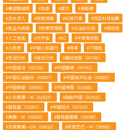
美國聯儲局
加息
成交
港股通
北水流入
新經濟股
科技行業
恒生科技指數
民企內房股
物業管理股
石油石化股
煤炭股
人工智能
元宇宙
6G
中資電訊股
人民幣
中國人民銀行
降準
下降軌
市況分析
技術分析
騰訊控股（00700）
中國電信（00728）
中國聯通（00762）
中國石油股份（00857）
中國海洋石油（00883）
中國移動（00941）
中國神華（01088）
小米集團－W（01810）
融創中國（01918）
碧桂園（02007）
中國恒大（03333）
美團－W（03690）
碧桂園服務（06098）
京東集團—SW（09618）
阿里巴巴－W（09988）