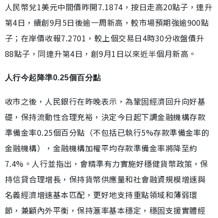
人民幣兌1美元中間價昨開7.1874，按日走高20點子，連升
第4日，續創9月5日後逾一周新高，較市場預期強逾900點
子；在岸價收報7.2701，較上個交易日4時30分收盤價升
88點子，同連升第4日，創9月1日以來近半個月新高。
人行今起降準0.25個百分點
收市之後，人民銀行在昨晚表示，為鞏固經濟回升向好基
礎，保持流動性合理充裕，決定今日起下調金融機構存款
準備金率0.25個百分點（不包括已執行5%存款準備金率的
金融機構），金融機構加權平均存款準備金率將降至約
7.4%。人行並指出，會精準有力實施好穩健貨幣政策，保
持信貸合理增長，保持貨幣供應量和社會融資規模增速與
名義經濟增速基本匹配，更好地支持重點領域和薄弱環
節，兼顧內外平衡，保持滙率基本穩定，穩固支援實體經