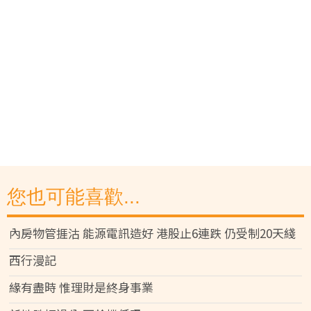
您也可能喜歡...
內房物管捱沽 能源電訊造好 港股止6連跌 仍受制20天綫
西行漫記
緣有盡時 惟理財是終身事業