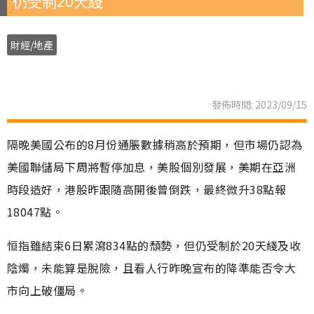
仍受制20天綫
財經/地產
發佈時間: 2023/09/15
隔晚美國公布的8月份通脹數據稍高於預期，但市場仍認為
美國聯儲局下周將暫停加息，美股個別發展，美期在亞洲
時段造好，港股昨跟隨高開後曾倒跌，最終微升38點報
18047點。
恒指雖結束6日累瀉834點的頹勢，但仍受制於20天綫及收
陰燭，未能算是脫險，且看人行昨晚宣布的降準能否令大
市向上破僵局。