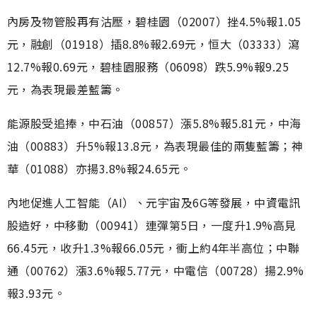
內房及物管股再有沽壓，碧桂園（02007）挫4.5%報1.05
元，融創（01918）插8.8%報2.69元，恒大（03333）瀉
12.7%報0.69元，碧桂園服務（06098）跌5.9%報9.25
元，為表現最差藍籌。
能源股受追捧，中石油（00857）漲5.8%報5.81元，中海
油（00883）升5%報13.8元，為表現最佳的兩隻藍籌；神
華（01088）亦揚3.8%報24.65元。
內地促進人工智能（AI）、元宇宙及6G等發展，中資電訊
股造好，中移動（00941）連彈第5日，一度升1.9%高見
66.45元，收升1.3%報66.05元，衝上約4年半高位；中聯
通（00762）漲3.6%報5.77元，中電信（00728）揚2.9%
報3.93元。