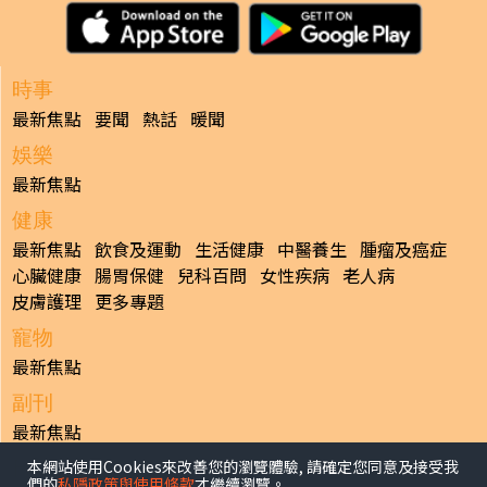
時事
最新焦點
要聞
熱話
暖聞
娛樂
最新焦點
健康
最新焦點
飲食及運動
生活健康
中醫養生
腫瘤及癌症
心臟健康
腸胃保健
兒科百問
女性疾病
老人病
皮膚護理
更多專題
寵物
最新焦點
副刊
最新焦點
本網站使用Cookies來改善您的瀏覽體驗, 請確定您同意及接受我
日報
們的
私隱政策與使用條款
才繼續瀏覽。