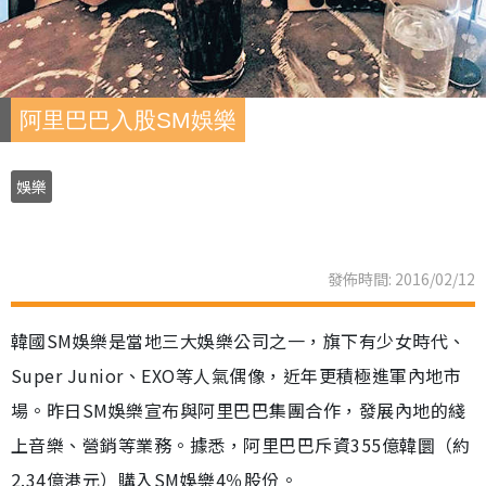
阿里巴巴入股SM娛樂
娛樂
發佈時間: 2016/02/12
韓國SM娛樂是當地三大娛樂公司之一，旗下有少女時代、
Super Junior、EXO等人氣偶像，近年更積極進軍內地市
場。昨日SM娛樂宣布與阿里巴巴集團合作，發展內地的綫
上音樂、營銷等業務。據悉，阿里巴巴斥資355億韓圜（約
2.34億港元）購入SM娛樂4％股份。