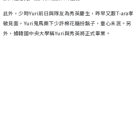
此外，少時Yuri前日與隊友為秀英慶生，昨早又跟T-ara孝
敏見面，Yuri鬼馬撕下少許棉花糖扮鬍子，童心未泯。另
外，據韓國中央大學稱Yuri與秀英將正式畢業。