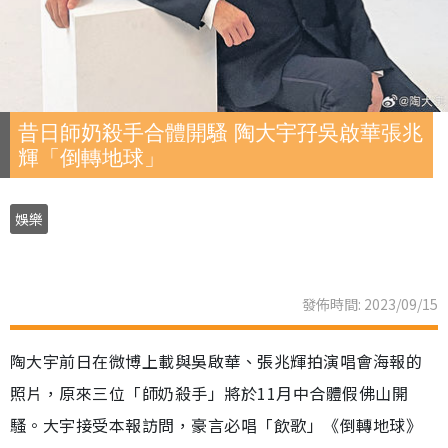
昔日師奶殺手合體開騷 陶大宇孖吳啟華張兆
輝「倒轉地球」
娛樂
發佈時間: 2023/09/15
陶大宇前日在微博上載與吳啟華、張兆輝拍演唱會海報的
照片，原來三位「師奶殺手」將於11月中合體假佛山開
騷。大宇接受本報訪問，豪言必唱「飲歌」《倒轉地球》