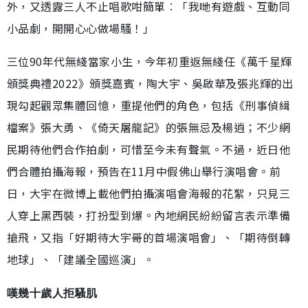
外，又透露三人不止唱歌咁簡單︰「我哋有遊戲、互動同
小品劇，開開心心做場騷！」
三位90年代無綫當家小生，今年初重返無綫任《萬千星輝
頒獎典禮2022》頒獎嘉賓，陶大宇、吳啟華及張兆輝的出
現勾起觀眾集體回憶，重提他們的角色，包括《刑事偵緝
檔案》張大勇、《倚天屠龍記》的張無忌及楊逍；不少網
民期待他們合作拍劇，可惜至今未有聲氣。不過，近日他
們合體拍攝海報，預告在11月中假佛山舉行演唱會。前
日，大宇在微博上載他們拍攝演唱會海報的花絮，只見三
人穿上黑西裝，打扮型到爆。內地網民紛紛留言表示準備
搶飛，又指「好期待大宇哥的首場演唱會」、「期待倒轉
地球」、「建議全國巡演」。
嘆幾十歲人拒騷肌