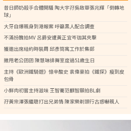
昔日師奶殺手合體開騷 陶大宇孖吳啟華張兆輝「倒轉地
球」
大牙自爆親身到港報案 呼籲黑人配合調查
不滿扮醜拍MV 呂爵安遭黃正宜岑珈其夾擊
獲邀出席紐約時裝周 邱彥筒寓工作於集郵
撇甩老公囝囝 陳慧琳排舞室度過51歲生日
主持《歐洲鐵騎遊》憶辛酸史 袁偉豪拍《鐵探》瘦到皮
包骨
小鮮肉初嘗主持滋味 王智騫范麒智願拍BL劇
孖黃宗澤張繼聰打出兄弟情 陳家樂剃頭行古惑嚇親人