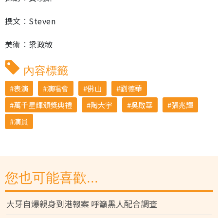
撰文︰Steven
美術︰梁政敏
內容標籤
表演
演唱會
佛山
劉德華
萬千星輝頒獎典禮
陶大宇
吳啟華
張兆輝
演員
您也可能喜歡...
大牙自爆親身到港報案 呼籲黑人配合調查