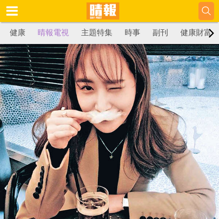
健康
晴報電視
主題特集
時事
副刊
健康財富