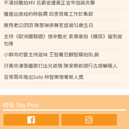
不滿扮醜拍MV 呂爵安遭黃正宜岑珈其夾擊
獲邀出席紐約時裝周 邱彥筒寓工作於集郵
撇甩老公囝囝 陳慧琳排舞室度過51歲生日
主持《歐洲鐵騎遊》憶辛酸史 袁偉豪拍《鐵探》瘦到皮
包骨
小鮮肉初嘗主持滋味 王智騫范麒智願拍BL劇
孖黃宗澤張繼聰打出兄弟情 陳家樂剃頭行古惑嚇親人
苦等兩年推出Solo 林智樂恨奪新人獎
晴報 Sky Post