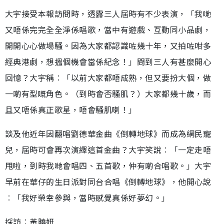
大宇接受本報訪問時，透露三人屆時有不少表演，「我哋
又唔係完完全全淨係唱歌，當中有遊戲、互動同小品劇，
開開心心做場騷。因為大家都認識咗幾十年，又拍咗咁多
經典港劇，想搵個機會當係紀念！」問到三人有甚麼開心
回憶？大宇稱︰「以前大家都唔成熟，但又要扮大個，做
一啲有型嘅角色。（到時會否騷肌？）大家都幾十歲，而
且又唔係真正歌星，唔會騷肌喇！」
談及他近年因翻唱劉德華金曲《倒轉地球》而成為網民寵
兒，屆時可會再次演繹這首金曲？大宇笑說︰「一定走唔
甩啦，到時我哋會唱四、五首歌，仲有啲合唱歌。」大宇
早前在華仔的生日派對同台合唱《倒轉地球》，他開心說
︰「我好榮幸參與，當時感覺真係好夢幻。」
採訪︰黃曉妍