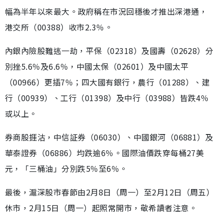
幅為半年以來最大。政府稱在市況回穩後才推出深港通，
港交所（00388）收市2.3％。
內銀內險股難逃一劫，平保（02318）及國壽（02628）分
別挫5.6％及6.6％，中國太保（02601）及中國太平
（00966）更插7％；四大國有銀行，農行（01288）、建
行（00939）、工行（01398）及中行（03988）皆跌4％
或以上。
券商股捱沽，中信証券（06030）、中國銀河（06881）及
華泰證券（06886）均跌逾6％。國際油價跌穿每桶27美
元，「三桶油」分別跌5％至6％。
最後，滬深股市春節由2月8日（周一）至2月12日（周五）
休市，2月15日（周一）起照常開市，敬希讀者注意。