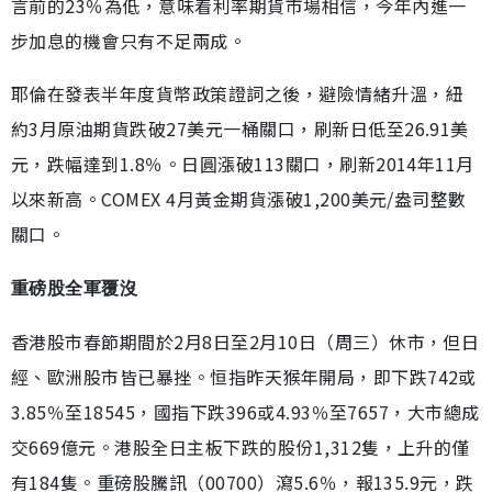
言前的23％為低，意味着利率期貨市場相信，今年內進一
步加息的機會只有不足兩成。
耶倫在發表半年度貨幣政策證詞之後，避險情緒升溫，紐
約3月原油期貨跌破27美元一桶關口，刷新日低至26.91美
元，跌幅達到1.8％。日圓漲破113關口，刷新2014年11月
以來新高。COMEX 4月黃金期貨漲破1,200美元/盎司整數
關口。
重磅股全軍覆沒
香港股市春節期間於2月8日至2月10日（周三）休市，但日
經、歐洲股市皆已暴挫。恒指昨天猴年開局，即下跌742或
3.85％至18545，國指下跌396或4.93％至7657，大市總成
交669億元。港股全日主板下跌的股份1,312隻，上升的僅
有184隻。重磅股騰訊（00700）瀉5.6％，報135.9元，跌