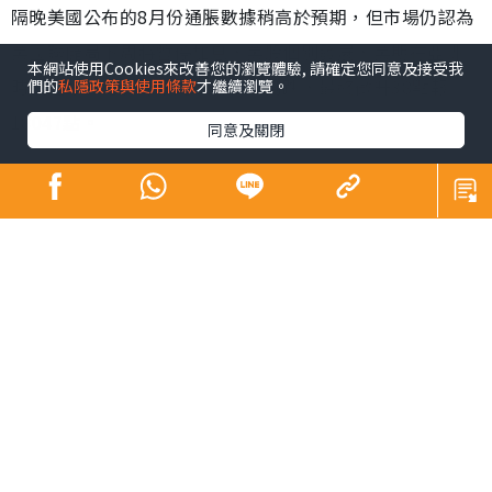
隔晚美國公布的8月份通脹數據稍高於預期，但市場仍認為
美國聯儲局下周將暫停加息，美股個別發展，美期在亞洲
本網站使用Cookies來改善您的瀏覽體驗, 請確定您同意及接受我
時段造好，港股昨跟隨高開後曾倒跌，最終微升38點報
們的
私隱政策與使用條款
才繼續瀏覽。
18047點。
同意及關閉
恒指雖結束6日累瀉834點的頹勢，但仍受制於20天綫及收
陰燭，未能算是脫險，且看人行昨晚宣布的降準能否令大
市向上破僵局。
港股昨高開92點報18101點，早段最多漲164點，見全日高
位18173點，受制於20天綫（約18182點）而回落，一度轉
跌80點，見全日低位17928點，午後好淡爭持，最終微升
38點或0.2%，報18047點，創周一（11日）後收市高位，
結束6日累瀉834點或4.4%頹勢，全日高低波幅244點。
主板成交816.04億元，按日微增2.2%；北水經港股通淨買