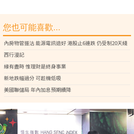
您也可能喜歡...
內房物管捱沽 能源電訊造好 港股止6連跌 仍受制20天綫
西行漫記
緣有盡時 惟理財是終身事業
新地跌幅過分 可趁機低吸
美國聯儲局 年內加息預期續降