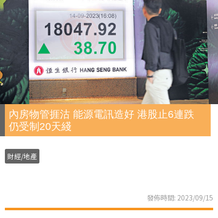
內房物管捱沽 能源電訊造好 港股止6連跌
仍受制20天綫
財經/地產
發佈時間: 2023/09/15