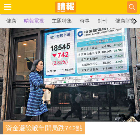
健康
晴報電視
主題特集
時事
副刊
健康財富
資金避險猴年開局跌742點