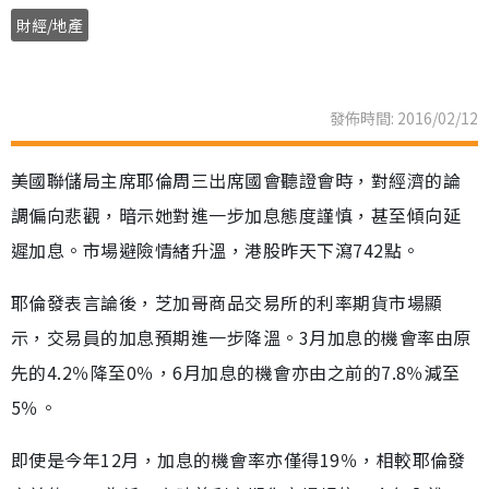
財經/地產
發佈時間: 2016/02/12
美國聯儲局主席耶倫周三出席國會聽證會時，對經濟的論
調偏向悲觀，暗示她對進一步加息態度謹慎，甚至傾向延
遲加息。市場避險情緒升溫，港股昨天下瀉742點。
耶倫發表言論後，芝加哥商品交易所的利率期貨市場顯
示，交易員的加息預期進一步降溫。3月加息的機會率由原
先的4.2％降至0％，6月加息的機會亦由之前的7.8％減至
5％。
即使是今年12月，加息的機會率亦僅得19％，相較耶倫發